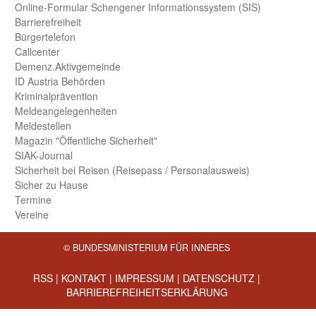
Online-Formular Schengener Informationssystem (SIS)
Barriere­freiheit
Bürger­telefon
Call­center
Demenz.Aktiv­gemeinde
ID Austria Behörden
Kriminal­prävention
Melde­an­ge­le­gen­heiten
Meld­estellen
Magazin "Öffentliche Sicherheit"
SIAK-Journal
Sicherheit bei Reisen (Reise­pass / Personal­ausweis)
Sicher zu Hause
Termine
Vereine
© BUNDESMINISTERIUM FÜR INNERES
RSS
|
KONTAKT
|
IMPRESSUM
|
DATENSCHUTZ
|
BARRIEREFREIHEITSERKLÄRUNG