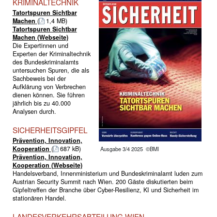
KRIMINALTECHNIK
Tatortspuren Sichtbar
Machen
(
1,4 MB)
Tatortspuren Sichtbar
Machen (Webseite)
Die Expertinnen und
Experten der Kriminaltechnik
des Bundeskriminalamts
untersuchen Spuren, die als
Sachbeweis bei der
Aufklärung von Verbrechen
dienen können. Sie führen
jährlich bis zu 40.000
Analysen durch.
SICHERHEITSGIPFEL
Prävention, Innovation,
Kooperation
(
687 kB)
Ausgabe 3/4 2025 ©BMI
Prävention, Innovation,
Kooperation (Webseite)
Handelsverband, Innenministerium und Bundeskriminalamt luden zum
Austrian Security Summit nach Wien. 200 Gäste diskutierten beim
Gipfeltreffen der Branche über Cyber-Resilienz, KI und Sicherheit im
stationären Handel.
LANDESVERKEHRSABTEILUNG WIEN