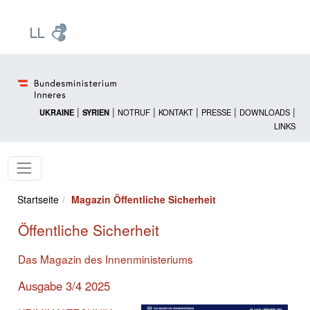
Zur Startseite: [Alt] +
Zum Hauptmenü: [Alt] +
Zum Headermenü: [Alt] +
Zum Inhalt: [Alt] +
Zum rechten Bereichsmenü: [Alt] +
Zur Sitemap: [Alt] +
Zum Footer: [Alt] +
[3]
[6]
[5]
[0]
[1]
[2]
[4]
|
|
|
|
|
|
UKRAINE
SYRIEN
NOTRUF
KONTAKT
PRESSE
DOWNLOADS
LINKS
Startseite
Magazin Öffentliche Sicherheit
Öffentliche Sicherheit
Das Magazin des Innenministeriums
Ausgabe 3/4 2025