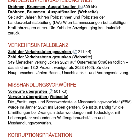
Dröhnen, Brummen, Auspuffknallen
(
809 kB)
Dröhnen, Brummen, Auspuffknallen (Webseite)
Seit acht Jahren führen Polizistinnen und Polizisten der
Landesverkehrsabteilung (LVA) Wien Lärmmessungen bei auffälligen
Kraftfahrzeugen durch. Die Zahl der Anzeigen ging kontinuierlich
zurück.
VERKEHRSUNFALLBILANZ
Zahl der Verkehrstoten gesunken
(
211 kB)
Zahl der Verkehrstoten gesunken (Webseite)
349 Menschen verunglückten 2024 auf Österreichs Straßen tödlich –
das sind um 13,2 Prozent weniger als 2023 (402). Zu den
Hauptursachen zählen Rasen, Unachtsamkeit und Vorrangverletzung.
MISSHANDLUNGSVORWÜRFE
Vorwürfe überprüfen
(
501 kB)
Vorwürfe überprüfen (Webseite)
Die „Ermittlungs- und Beschwerdestelle Misshandlungsvorwürfe“ (EBM)
wurde im Jänner 2024 ins ­Leben gerufen. Sie ist zuständig für die
Ermittlungen bei Zwangsmittelanwendungen mit Todesfolge, mit
Lebensgefahr verbundenen Waffengebrauchsfällen und
Misshandlungsvorwürfen.
KORRUPTIONSPRÄVENTION