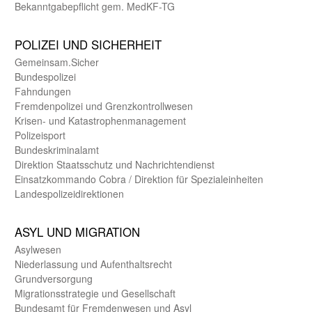
Bekanntgabepflicht gem. MedKF-TG
POLIZEI UND SICHER­HEIT
Gemein­sam.Sicher
Bundes­polizei
Fahndungen
Fremdenpolizei und Grenzkontrollwesen
Krisen- und Katastrophen­management
Polizeisport
Bundes­kriminal­amt
Direktion Staats­schutz und Nach­richten­dienst
Einsatz­kommando Cobra / Direktion für Spezialeinheiten
Landes­polizei­direk­tionen
ASYL UND MIGRA­TION
Asyl­wesen
Nieder­lassung und Aufent­halts­recht
Grund­versorgung
Migrations­strategie und Gesell­schaft
Bundes­amt für Fremden­wesen und Asyl