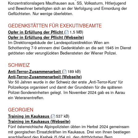
Konzentrationslagers Mauthausen aus. SS, Volkssturm, Hitlerjugend
und Bewohner beteiligten sich an der Verfolgung und Ermordung der
Geflüchteten. Nur wenige überlebten.
GEDENKSTÄTTEN FÜR EXEKUTIVBEAMTE
Opfer in Erfüllung der Pflicht
(
1,5 MB)
Opfer in Erfüllung der Pflicht (Webseite)
Im Direktionsgebäude der Landespolizeidirektion Wien am
Schottenring 7-9 erinnern drei Gedenktafeln an die seit 1945 im Dienst
getöteten oder verunglückten Bediensteten der Wiener Polizei.
SCHWEIZ
Anti-Terror-Zusammenarbeit
(
189 kB)
Anti-Terror-Zusammenarbeit (Webseite)
Vor 50 Jahren wurde in der Schweiz der erste „Anti-Terror-Kurs“ für
Polizeikorps organisiert und damit der Grundstein für die späteren
Polizei-Sondereinheiten gelegt. Im November 2024 gab es in Aarau
ein Veteranentreffen.
GEORGIEN
Training im Kaukasus
(
537 kB)
Training im Kaukasus (Webseite)
Fünf österreichische Alpinpolizisten übten im Herbst 2024 gemeinsam
mit georgischen Einsatzkräften im Kaukasus. Drei von ihnen bestiegen
anschließend den Kasbek (5.054 m), den dritthöchsten Berg