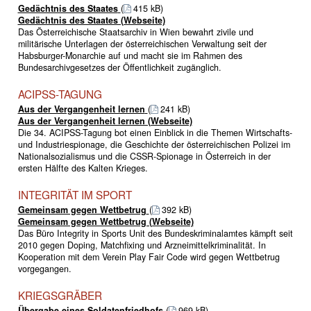
Gedächtnis des Staates
(
415 kB)
Gedächtnis des Staates (Webseite)
Das Österreichische Staatsarchiv in Wien bewahrt zivile und
militärische Unterlagen der österreichischen Verwaltung seit der
Habsburger-Monarchie auf und macht sie im Rahmen des
Bundesarchivgesetzes der Öffentlichkeit zugänglich.
ACIPSS-TAGUNG
Aus der Vergangenheit lernen
(
241 kB)
Aus der Vergangenheit lernen (Webseite)
Die 34. ACIPSS-Tagung bot einen Einblick in die Themen Wirtschafts-
und Industriespionage, die Geschichte der österreichischen Polizei im
Nationalsozialismus und die CSSR-Spionage in Österreich in der
ersten Hälfte des Kalten Krieges.
INTEGRITÄT IM SPORT
Gemeinsam gegen Wettbetrug
(
392 kB)
Gemeinsam gegen Wettbetrug (Webseite)
Das Büro Integrity in Sports Unit des Bundeskriminalamtes kämpft seit
2010 gegen Doping, Match­fixing und Arzneimittelkriminalität. In
Kooperation mit dem Verein Play Fair Code wird gegen Wettbetrug
vorgegangen.
KRIEGSGRÄBER
Übergabe eines Soldatenfriedhofs
(
969 kB)