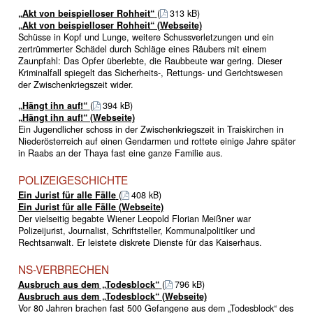
„Akt von beispielloser Rohheit“
(
313 kB)
„Akt von beispielloser Rohheit“ (Webseite)
Schüsse in Kopf und Lunge, weitere Schussverletzungen und ein
zertrümmerter Schädel durch Schläge eines Räubers mit einem
Zaunpfahl: Das Opfer überlebte, die Raubbeute war gering. Dieser
Kriminalfall spiegelt das Sicherheits-, Rettungs- und Gerichtswesen
der Zwischenkriegszeit wider.
„Hängt ihn auf!“
(
394 kB)
„Hängt ihn auf!“ (Webseite)
Ein Jugendlicher schoss in der Zwischenkriegszeit in Traiskirchen in
Niederösterreich auf einen Gendarmen und rottete einige Jahre später
in Raabs an der Thaya fast eine ganze Familie aus.
POLIZEIGESCHICHTE
Ein Jurist für alle Fälle
(
408 kB)
Ein Jurist für alle Fälle (Webseite)
Der vielseitig begabte Wiener Leopold Florian Meißner war
Polizeijurist, Journalist, Schriftsteller, Kommunalpolitiker und
Rechtsanwalt. Er leistete diskrete Dienste für das Kaiserhaus.
NS-VERBRECHEN
Ausbruch aus dem „Todesblock“
(
796 kB)
Ausbruch aus dem „Todesblock“ (Webseite)
Vor 80 Jahren brachen fast 500 Gefangene aus dem „Todesblock“ des