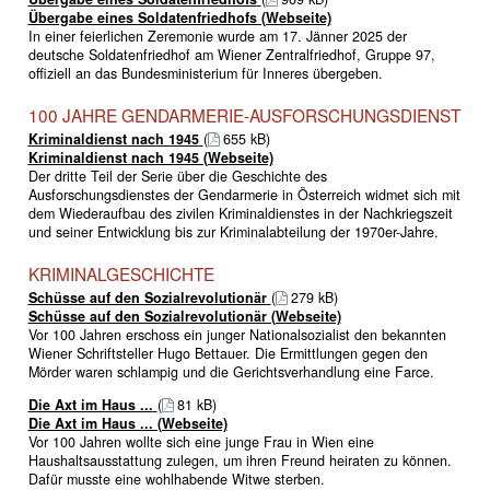
Übergabe eines Soldatenfriedhofs (Webseite)
In einer feierlichen Zeremonie wurde am 17. Jänner 2025 der
deutsche Soldatenfriedhof am Wiener Zentralfriedhof, Gruppe 97,
offiziell an das Bundesministerium für Inneres übergeben.
100 JAHRE GENDARMERIE-AUSFORSCHUNGSDIENST
Kriminaldienst nach 1945
(
655 kB)
Kriminaldienst nach 1945 (Webseite)
Der dritte Teil der Serie über die Geschichte des
Ausforschungsdienstes der Gendarmerie in Österreich widmet sich mit
dem Wiederaufbau des zivilen Kriminaldienstes in der Nachkriegszeit
und seiner Entwicklung bis zur Kriminalabteilung der 1970er-Jahre.
KRIMINALGESCHICHTE
Schüsse auf den Sozialrevolutionär
(
279 kB)
Schüsse auf den Sozialrevolutionär (Webseite)
Vor 100 Jahren erschoss ein junger Nationalsozialist den bekannten
Wiener Schriftsteller Hugo Bettauer. Die Ermittlungen gegen den
Mörder waren schlampig und die Gerichtsverhandlung eine Farce.
Die Axt im Haus ...
(
81 kB)
Die Axt im Haus ... (Webseite)
Vor 100 Jahren wollte sich eine junge Frau in Wien eine
Haushaltsausstattung zulegen, um ihren Freund heiraten zu können.
Dafür musste eine wohlhabende Witwe sterben.