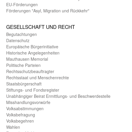
EU-Förde­rungen
Förderungen "Asyl, Migration und Rückkehr"
GE­SELL­SCHAFT UND RECHT
Begut­achtungen
Daten­schutz
Europäische Bürger­initiative
Historische Angelegen­heiten
Mauthausen Memorial
Politische Parteien
Rechts­schutz­beauftragter
Rechts­staat und Menschen­rechte
Staats­bürger­schaft
Stiftungs- und Fonds­register
Unab­hängiger Beirat Ermittlungs- und Beschwerde­stelle
Misshandlungs­vorwürfe
Volks­abstimmungen
Volks­befragung
Volks­begehren
Wahlen