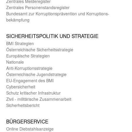
Zentrales Melde­register
Zentrales Personen­stands­register
Bundes­amt zur Korrup­tions­prävention und Korrup­tions­
bekämpfung
SICHER­HEITS­POLITIK UND STRATEGIE
BMI Strategien
Öster­reichische Sicherheits­strategie
Europäische Strategien
Nationale
Anti-Korruptions­strategie
Öster­reichische Jugend­strategie
EU-Engagement des BMI
Cybersicherheit
Schutz kritischer Infra­struktur
Zivil - militärische Zusammen­arbeit
Sicherheits­bericht
BÜRGER­SERVICE
Online Diebstahls­anzeige