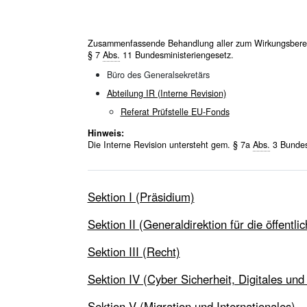
Zusammenfassende Behandlung aller zum Wirkungsberei
§ 7
Abs.
11 Bundesministeriengesetz.
Büro des Generalsekretärs
Abteilung IR (Interne Revision)
Referat Prüfstelle EU-Fonds
Hinweis:
Die Interne Revision untersteht gem. § 7a
Abs.
3 Bundesm
Sektion I (Präsidium)
Sektion II (Generaldirektion für die öffentli
Sektion III (Recht)
Sektion IV (Cyber Sicherheit, Digitales und
Sektion V (Migration und Internationales)