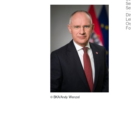
Se
Se
Di
Le
Or
Fo
© BKA/Andy Wenzel