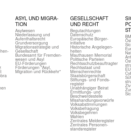
ASYL UND MIGRA­
GE­SELL­SCHAFT
SI
TION
UND RECHT
PO
S
Asyl­wesen
Begut­achtungen
Nieder­lassung und
Daten­schutz
BM
Aufent­halts­recht
Europäische Bürger­
Öst
Grund­versorgung
initiative
Sic
Migrations­strategie und
Historische Angelegen­
Eu
phen­
Gesell­schaft
heiten
Nat
Bundes­amt für Fremden­
Mauthausen Memorial
Ant
wesen und Asyl
Politische Parteien
Öst
EU-Förde­rungen
Rechts­schutz­beauftragter
str
z
Förderungen "Asyl,
Rechts­staat und
EU
t
Migration und Rückkehr"
Menschen­rechte
Cyb
obra
Staats­bürger­schaft
Sch
Stiftungs- und Fonds­
str
register
Ziv
onen
Unab­hängiger Beirat
Zu
Ermittlungs- und
Sic
Beschwerde­stelle
Misshandlungs­vorwürfe
Volks­abstimmungen
Volks­befragung
Volks­begehren
Wahlen
Zentrales Melde­register
Zentrales Personen­
stands­register