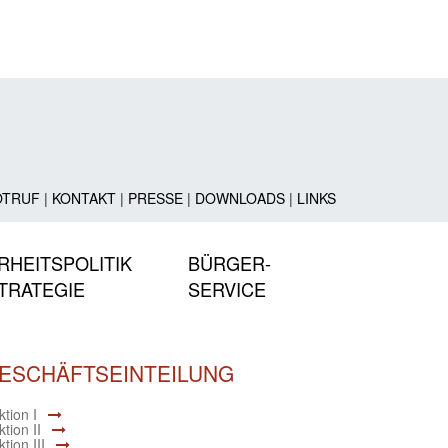
OTRUF
|
KONTAKT
|
PRESSE
|
DOWNLOADS
|
LINKS
RHEITSPOLITIK
BÜRGER-
TRATEGIE
SERVICE
ESCHÄFTSEINTEILUNG
tion I
tion II
tion III