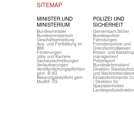
SITEMAP
MINISTER UND
POLIZEI UND
MINIST­ERIUM
SICHER­HEIT
Bundes­minister
Gemein­sam.Sicher
Bundes­ministerium
Bundes­polizei
Geschäfts­einteilung
Fahndungen
Aus- und Fortbildung im
Fremdenpolizei und
BMI
Grenzkontrollwesen
Förderungen
Krisen- und Katastro
Jobs und Karriere
management
Sachaus­schreibungen
Polizeisport
Verlautbarungen
Bundes­kriminal­amt
Veröffentlichungspflichten
Direktion Staats­schut
gem. B-VG
und Nach­richten­diens
Bekanntgabepflicht gem.
Einsatz­kommando C
MedKF-TG
/ Direktion für
Spezialeinheiten
Landes­polizei­direk­ti