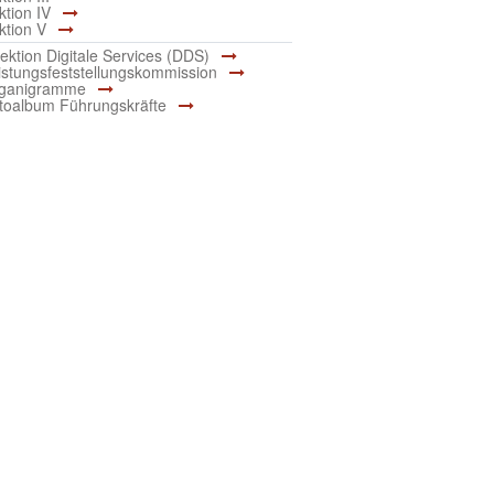
ktion IV
ktion V
rektion Digitale Services (DDS)
istungsfeststellungskommission
ganigramme
toalbum Führungskräfte