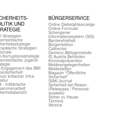
CHER­HEITS­
BÜRGER­SERVICE
LITIK UND
Online Diebstahls­anzeige
Online-Formular
TRATEGIE
Schengener
I Strategien
Informationssystem (SIS)
er­reichische
Barriere­freiheit
herheits­strategie
Bürger­telefon
ropäische Strategien
Call­center
ionale
Demenz.Aktiv­gemeinde
i-Korruptions­strategie
ID Austria Behörden
er­reichische Jugend­
Kriminal­prävention
ategie
Melde­an­ge­le­gen­heiten
-Engagement des BMI
Meld­estellen
ersicherheit
Magazin "Öffentliche
utz kritischer Infra­
Sicherheit"
uktur
SIAK-Journal
il - militärische
Sicherheit bei Reisen
sammen­arbeit
(Reise­pass / Personal­
herheits­bericht
ausweis)
Sicher zu Hause
Termine
Vereine