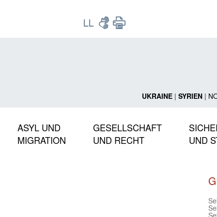
UKRAINE
|
SYRIEN
|
N
ASYL UND
GESELLSCHAFT
SICHE
MIGRATION
UND RECHT
UND S
G
Sek
Sek
Sek