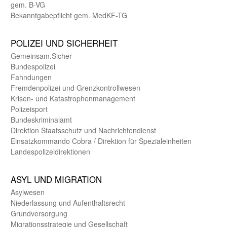
gem. B-VG
Bekanntgabepflicht gem. MedKF-TG
POLIZEI UND SICHER­HEIT
Gemein­sam.Sicher
Bundes­polizei
Fahndungen
Fremdenpolizei und Grenzkontrollwesen
Krisen- und Katastrophen­management
Polizeisport
Bundes­kriminal­amt
Direktion Staats­schutz und Nach­richten­dienst
Einsatz­kommando Cobra / Direktion für Spezialeinheiten
Landes­polizei­direk­tionen
ASYL UND MIGRA­TION
Asyl­wesen
Nieder­lassung und Aufent­halts­recht
Grund­versorgung
Migrations­strategie und Gesell­schaft