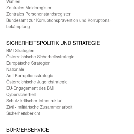
Wahlen
Zentrales Melde­register
Zentrales Personen­stands­register
Bundes­amt zur Korrup­tions­prävention und Korrup­tions­
bekämpfung
SICHER­HEITS­POLITIK UND STRATEGIE
BMI Strategien
Öster­reichische Sicherheits­strategie
Europäische Strategien
Nationale
Anti-Korruptions­strategie
Öster­reichische Jugend­strategie
EU-Engagement des BMI
Cybersicherheit
Schutz kritischer Infra­struktur
Zivil - militärische Zusammen­arbeit
Sicherheits­bericht
BÜRGER­SERVICE