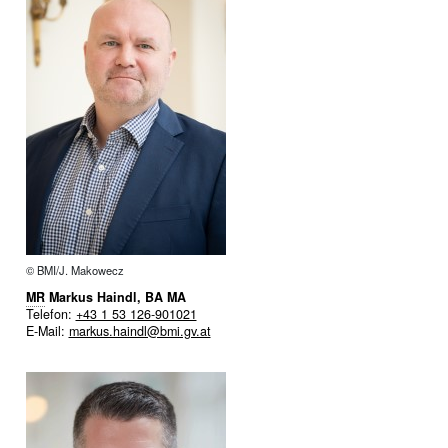
© BMI/J. Makowecz
MR
Markus Haindl, BA MA
Telefon:
+43 1 53 126-901021
E-Mail:
markus.haindl@bmi.gv.at