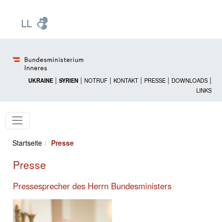
Zur Startseite: [Alt] +
Zum Hauptmenü: [Alt] +
Zum Headermenü: [Alt] +
Zum Inhalt: [Alt] +
Zum rechten Bereichsmenü: [Alt] +
Zur Sitemap: [Alt] +
Zum Footer: [Alt] +
[3]
[6]
[5]
[0]
[1]
[2]
[4]
|
|
|
|
|
|
UKRAINE
SYRIEN
NOTRUF
KONTAKT
PRESSE
DOWNLOADS
LINKS
Startseite
Presse
Presse
Pressesprecher des Herrn Bundesministers