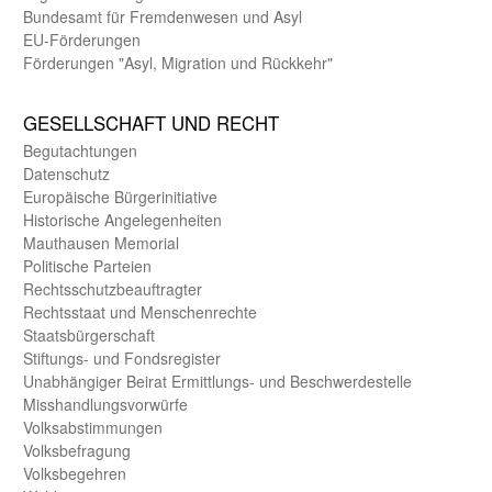
Bundes­amt für Fremden­wesen und Asyl
EU-Förde­rungen
Förderungen "Asyl, Migration und Rückkehr"
GE­SELL­SCHAFT UND RECHT
Begut­achtungen
Daten­schutz
Europäische Bürger­initiative
Historische Angelegen­heiten
Mauthausen Memorial
Politische Parteien
Rechts­schutz­beauftragter
Rechts­staat und Menschen­rechte
Staats­bürger­schaft
Stiftungs- und Fonds­register
Unab­hängiger Beirat Ermittlungs- und Beschwerde­stelle
Misshandlungs­vorwürfe
Volks­abstimmungen
Volks­befragung
Volks­begehren