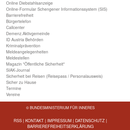
Online Diebstahls­anzeige
Online-Formular Schengener Informationssystem (SIS)
Barriere­freiheit
Bürger­telefon
Call­center
Demenz.Aktiv­gemeinde
ID Austria Behörden
Kriminal­prävention
Melde­an­ge­le­gen­heiten
Meld­estellen
Magazin "Öffentliche Sicherheit"
SIAK-Journal
Sicherheit bei Reisen (Reise­pass / Personal­ausweis)
Sicher zu Hause
Termine
Vereine
© BUNDESMINISTERIUM FÜR INNERES
RSS
|
KONTAKT
|
IMPRESSUM
|
DATENSCHUTZ
|
BARRIEREFREIHEITSERKLÄRUNG