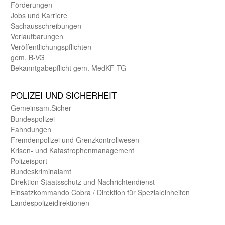
Förderungen
Jobs und Karriere
Sachaus­schreibungen
Verlautbarungen
Veröffentlichungspflichten
gem. B-VG
Bekanntgabepflicht gem. MedKF-TG
POLIZEI UND SICHER­HEIT
Gemein­sam.Sicher
Bundes­polizei
Fahndungen
Fremdenpolizei und Grenzkontrollwesen
Krisen- und Katastrophen­management
Polizeisport
Bundes­kriminal­amt
Direktion Staats­schutz und Nach­richten­dienst
Einsatz­kommando Cobra / Direktion für Spezialeinheiten
Landes­polizei­direk­tionen