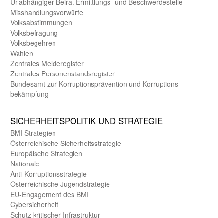
Unab­hängiger Beirat Ermittlungs- und Beschwerde­stelle
Misshandlungs­vorwürfe
Volks­abstimmungen
Volks­befragung
Volks­begehren
Wahlen
Zentrales Melde­register
Zentrales Personen­stands­register
Bundes­amt zur Korrup­tions­prävention und Korrup­tions­
bekämpfung
SICHER­HEITS­POLITIK UND STRATEGIE
BMI Strategien
Öster­reichische Sicherheits­strategie
Europäische Strategien
Nationale
Anti-Korruptions­strategie
Öster­reichische Jugend­strategie
EU-Engagement des BMI
Cybersicherheit
Schutz kritischer Infra­struktur