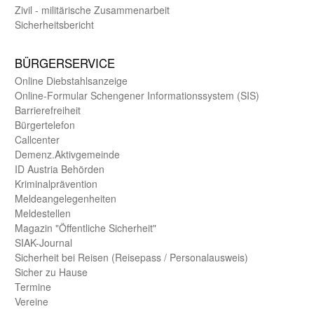
Zivil - militärische Zusammen­arbeit
Sicherheits­bericht
BÜRGER­SERVICE
Online Diebstahls­anzeige
Online-Formular Schengener Informationssystem (SIS)
Barriere­freiheit
Bürger­telefon
Call­center
Demenz.Aktiv­gemeinde
ID Austria Behörden
Kriminal­prävention
Melde­an­ge­le­gen­heiten
Meld­estellen
Magazin "Öffentliche Sicherheit"
SIAK-Journal
Sicherheit bei Reisen (Reise­pass / Personal­ausweis)
Sicher zu Hause
Termine
Vereine