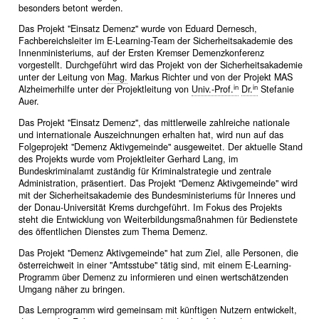
besonders betont werden.
Das Projekt "Einsatz Demenz" wurde von Eduard Dernesch,
Fachbereichsleiter im E-Learning-Team der Sicherheitsakademie des
Innenministeriums, auf der Ersten Kremser Demenzkonferenz
vorgestellt. Durchgeführt wird das Projekt von der Sicherheitsakademie
unter der Leitung von
Mag.
Markus Richter und von der Projekt MAS
in
in
Alzheimerhilfe unter der Projektleitung von
Univ.-Prof.
Dr.
Stefanie
Auer.
Das Projekt "Einsatz Demenz", das mittlerweile zahlreiche nationale
und internationale Auszeichnungen erhalten hat, wird nun auf das
Folgeprojekt "Demenz Aktivgemeinde" ausgeweitet. Der aktuelle Stand
des Projekts wurde vom Projektleiter Gerhard Lang, im
Bundeskriminalamt zuständig für Kriminalstrategie und zentrale
Administration, präsentiert. Das Projekt "Demenz Aktivgemeinde" wird
mit der Sicherheitsakademie des Bundesministeriums für Inneres und
der Donau-Universität Krems durchgeführt. Im Fokus des Projekts
steht die Entwicklung von Weiterbildungsmaßnahmen für Bedienstete
des öffentlichen Dienstes zum Thema Demenz.
Das Projekt "Demenz Aktivgemeinde" hat zum Ziel, alle Personen, die
österreichweit in einer "Amtsstube" tätig sind, mit einem E-Learning-
Programm über Demenz zu informieren und einen wertschätzenden
Umgang näher zu bringen.
Das Lernprogramm wird gemeinsam mit künftigen Nutzern entwickelt,