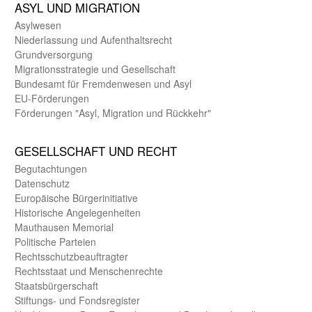
ASYL UND MIGRA­TION
Asyl­wesen
Nieder­lassung und Aufent­halts­recht
Grund­versorgung
Migrations­strategie und Gesell­schaft
Bundes­amt für Fremden­wesen und Asyl
EU-Förde­rungen
Förderungen "Asyl, Migration und Rückkehr"
GE­SELL­SCHAFT UND RECHT
Begut­achtungen
Daten­schutz
Europäische Bürger­initiative
Historische Angelegen­heiten
Mauthausen Memorial
Politische Parteien
Rechts­schutz­beauftragter
Rechts­staat und Menschen­rechte
Staats­bürger­schaft
Stiftungs- und Fonds­register