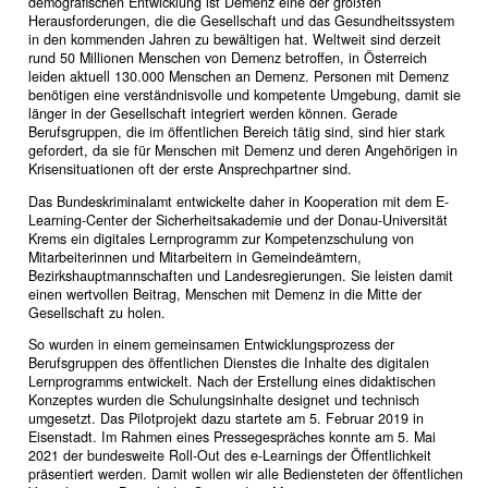
demografischen Entwicklung ist Demenz eine der größten
Herausforderungen, die die Gesellschaft und das Gesundheitssystem
in den kommenden Jahren zu bewältigen hat. Weltweit sind derzeit
rund 50 Millionen Menschen von Demenz betroffen, in Österreich
leiden aktuell 130.000 Menschen an Demenz. Personen mit Demenz
benötigen eine verständnisvolle und kompetente Umgebung, damit sie
länger in der Gesellschaft integriert werden können. Gerade
Berufsgruppen, die im öffentlichen Bereich tätig sind, sind hier stark
gefordert, da sie für Menschen mit Demenz und deren Angehörigen in
Krisensituationen oft der erste Ansprechpartner sind.
Das Bundeskriminalamt entwickelte daher in Kooperation mit dem E-
Learning-Center der Sicherheitsakademie und der Donau-Universität
Krems ein digitales Lernprogramm zur Kompetenzschulung von
Mitarbeiterinnen und Mitarbeitern in Gemeindeämtern,
Bezirkshauptmannschaften und Landesregierungen. Sie leisten damit
einen wertvollen Beitrag, Menschen mit Demenz in die Mitte der
Gesellschaft zu holen.
So wurden in einem gemeinsamen Entwicklungsprozess der
Berufsgruppen des öffentlichen Dienstes die Inhalte des digitalen
Lernprogramms entwickelt. Nach der Erstellung eines didaktischen
Konzeptes wurden die Schulungsinhalte designet und technisch
umgesetzt. Das Pilotprojekt dazu startete am 5. Februar 2019 in
Eisenstadt. Im Rahmen eines Pressegespräches konnte am 5. Mai
2021 der bundesweite Roll-Out des e-Learnings der Öffentlichkeit
präsentiert werden. Damit wollen wir alle Bediensteten der öffentlichen