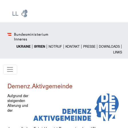
Zur Startseite: [Alt] +
Zum Hauptmenü: [Alt] +
Zum Headermenü: [Alt] +
Zum Inhalt: [Alt] +
Zum rechten Bereichsmenü: [Alt] +
Zur Sitemap: [Alt] +
Zum Footer: [Alt] +
[3]
[6]
[5]
[0]
[1]
[2]
[4]
|
|
|
|
|
|
UKRAINE
SYRIEN
NOTRUF
KONTAKT
PRESSE
DOWNLOADS
LINKS
Demenz.Aktivgemeinde
Aufgrund der
steigenden
Alterung und
der