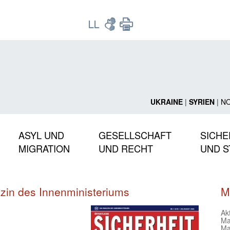
UKRAINE
|
SYRIEN
|
N
ASYL UND
GESELLSCHAFT
SICHE
MIGRATION
UND RECHT
UND S
azin des Innenministeriums
M
Ak
Ma
Ma