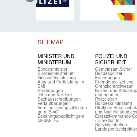
SITEMAP
MINISTER UND
POLIZEI UND
MINIST­ERIUM
SICHER­HEIT
Bundes­minister
Gemein­sam.Sicher
Bundes­ministerium
Bundes­polizei
Geschäfts­einteilung
Fahndungen
Aus- und Fortbildung im
Fremdenpolizei und
BMI
Grenzkontrollwesen
Förderungen
Krisen- und Katastro
Jobs und Karriere
management
Sachaus­schreibungen
Polizeisport
Verlautbarungen
Bundes­kriminal­amt
Veröffentlichungspflichten
Direktion Staats­schut
gem. B-VG
und Nach­richten­diens
Bekanntgabepflicht gem.
Einsatz­kommando C
MedKF-TG
/ Direktion für
Spezialeinheiten
Landes­polizei­direk­ti