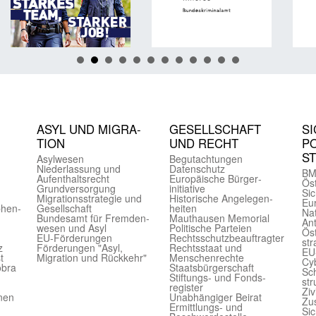
ASYL UND MIGRA­
GE­SELL­SCHAFT
SI
TION
UND RECHT
PO
S
Asyl­wesen
Begut­achtungen
Nieder­lassung und
Daten­schutz
BM
Aufent­halts­recht
Europäische Bürger­
Öst
Grund­versorgung
initiative
Sic
Migrations­strategie und
Historische Angelegen­
Eu
phen­
Gesell­schaft
heiten
Nat
Bundes­amt für Fremden­
Mauthausen Memorial
Ant
wesen und Asyl
Politische Parteien
Öst
EU-Förde­rungen
Rechts­schutz­beauftragter
str
z
Förderungen "Asyl,
Rechts­staat und
EU
t
Migration und Rückkehr"
Menschen­rechte
Cyb
obra
Staats­bürger­schaft
Sch
Stiftungs- und Fonds­
str
register
Ziv
onen
Unab­hängiger Beirat
Zu
Ermittlungs- und
Sic