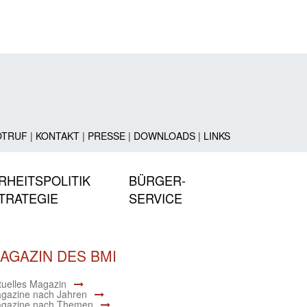
OTRUF
|
KONTAKT
|
PRESSE
|
DOWNLOADS
|
LINKS
RHEITSPOLITIK
BÜRGER-
TRATEGIE
SERVICE
AGAZIN DES BMI
tuelles Magazin
gazine nach Jahren
gazine nach Themen