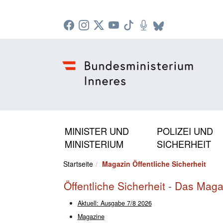
Zur Startseite: [Alt] +
Zum Hauptmenü: [Alt] +
Zum Headermenü: [Alt] +
Zum Inhalt: [Alt] +
Zum rechten Bereichsmenü: [Alt] +
Zur Sitemap: [Alt] +
Zum Footer: [Alt] +
[3]
[6]
[5]
[0]
[1]
[2]
[4]
MINISTER UND
POLIZEI UND
MINISTERIUM
SICHERHEIT
Startseite
Magazin Öffentliche Sicherheit
Öffentliche Sicherheit - Das Mag
Aktuell: Ausgabe 7/8 2026
Magazine