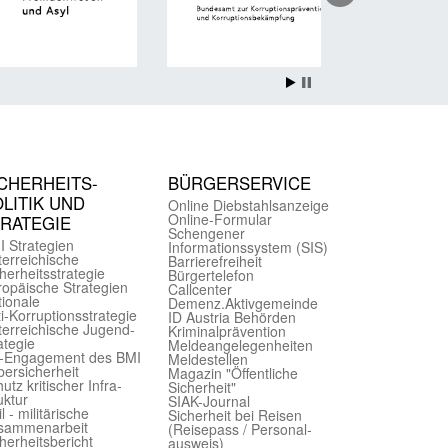
CHER­HEITS­
BÜRGER­SERVICE
LITIK UND
Online Diebstahls­anzeige
Online-Formular
TRATEGIE
Schengener
I Strategien
Informationssystem (SIS)
er­reichische
Barriere­freiheit
herheits­strategie
Bürger­telefon
ropäische Strategien
Call­center
ionale
Demenz.Aktiv­gemeinde
i-Korruptions­strategie
ID Austria Behörden
er­reichische Jugend­
Kriminal­prävention
ategie
Melde­an­ge­le­gen­heiten
-Engagement des BMI
Meld­estellen
ersicherheit
Magazin "Öffentliche
utz kritischer Infra­
Sicherheit"
uktur
SIAK-Journal
il - militärische
Sicherheit bei Reisen
sammen­arbeit
(Reise­pass / Personal­
herheits­bericht
ausweis)