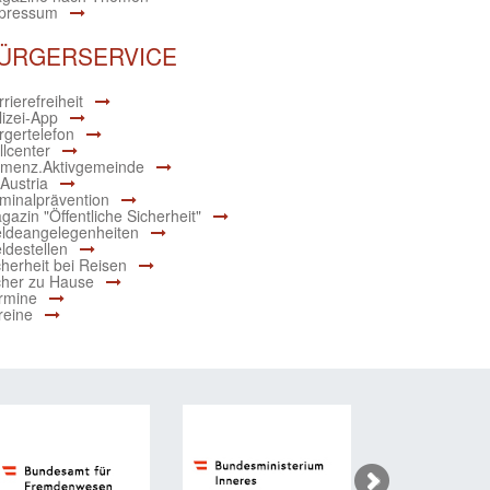
pressum
ÜRGERSERVICE
rierefreiheit
lizei-App
rgertelefon
llcenter
menz.Aktivgemeinde
 Austria
iminalprävention
gazin "Öffentliche Sicherheit"
ldeangelegenheiten
ldestellen
cherheit bei Reisen
cher zu Hause
rmine
reine