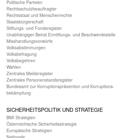
Politische Parteien
Rechts­schutz­beauftragter
Rechts­staat und Menschen­rechte
Staats­bürger­schaft
Stiftungs- und Fonds­register
Unab­hängiger Beirat Ermittlungs- und Beschwerde­stelle
Misshandlungs­vorwürfe
Volks­abstimmungen
Volks­befragung
Volks­begehren
Wahlen
Zentrales Melde­register
Zentrales Personen­stands­register
Bundes­amt zur Korrup­tions­prävention und Korrup­tions­
bekämpfung
SICHER­HEITS­POLITIK UND STRATEGIE
BMI Strategien
Öster­reichische Sicherheits­strategie
Europäische Strategien
Nationale