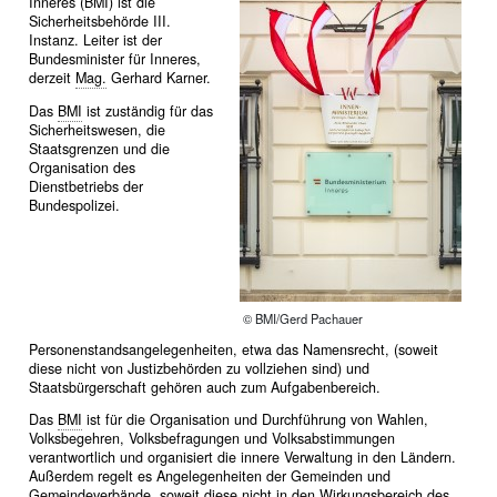
Inneres (BMI) ist die
Sicherheitsbehörde III.
Instanz. Leiter ist der
Bundesminister für Inneres,
derzeit
Mag.
Gerhard Karner.
Das
BMI
ist zuständig für das
Sicherheitswesen, die
Staatsgrenzen und die
Organisation des
Dienstbetriebs der
Bundespolizei.
© BMI/Gerd Pachauer
Personenstandsangelegenheiten, etwa das Namensrecht, (soweit
diese nicht von Justizbehörden zu vollziehen sind) und
Staatsbürgerschaft gehören auch zum Aufgabenbereich.
Das
BMI
ist für die Organisation und Durchführung von Wahlen,
Volksbegehren, Volksbefragungen und Volksabstimmungen
verantwortlich und organisiert die innere Verwaltung in den Ländern.
Außerdem regelt es Angelegenheiten der Gemeinden und
Gemeindeverbände, soweit diese nicht in den Wirkungsbereich des