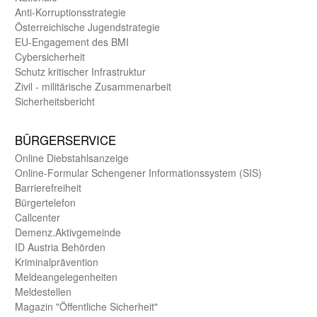
Anti-Korruptions­strategie
Öster­reichische Jugend­strategie
EU-Engagement des BMI
Cybersicherheit
Schutz kritischer Infra­struktur
Zivil - militärische Zusammen­arbeit
Sicherheits­bericht
BÜRGER­SERVICE
Online Diebstahls­anzeige
Online-Formular Schengener Informationssystem (SIS)
Barriere­freiheit
Bürger­telefon
Call­center
Demenz.Aktiv­gemeinde
ID Austria Behörden
Kriminal­prävention
Melde­an­ge­le­gen­heiten
Meld­estellen
Magazin "Öffentliche Sicherheit"