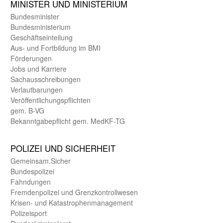
MINISTER UND MINIST­ERIUM
Bundes­minister
Bundes­ministerium
Geschäfts­einteilung
Aus- und Fortbildung im BMI
Förderungen
Jobs und Karriere
Sachaus­schreibungen
Verlautbarungen
Veröffentlichungspflichten
gem. B-VG
Bekanntgabepflicht gem. MedKF-TG
POLIZEI UND SICHER­HEIT
Gemein­sam.Sicher
Bundes­polizei
Fahndungen
Fremdenpolizei und Grenzkontrollwesen
Krisen- und Katastrophen­management
Polizeisport