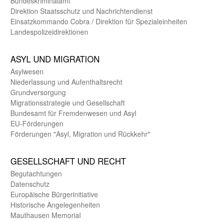
Bundes­kriminal­amt
Direktion Staats­schutz und Nach­richten­dienst
Einsatz­kommando Cobra / Direktion für Spezialeinheiten
Landes­polizei­direk­tionen
ASYL UND MIGRA­TION
Asyl­wesen
Nieder­lassung und Aufent­halts­recht
Grund­versorgung
Migrations­strategie und Gesell­schaft
Bundes­amt für Fremden­wesen und Asyl
EU-Förde­rungen
Förderungen "Asyl, Migration und Rückkehr"
GE­SELL­SCHAFT UND RECHT
Begut­achtungen
Daten­schutz
Europäische Bürger­initiative
Historische Angelegen­heiten
Mauthausen Memorial