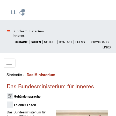
Zur Startseite: [Alt] +
Zum Hauptmenü: [Alt] +
Zum Headermenü: [Alt] +
Zum Inhalt: [Alt] +
Zum rechten Bereichsmenü: [Alt] +
Zur Sitemap: [Alt] +
Zum Footer: [Alt] +
[3]
[6]
[5]
[0]
[1]
[2]
[4]
|
|
|
|
|
|
UKRAINE
SYRIEN
NOTRUF
KONTAKT
PRESSE
DOWNLOADS
LINKS
Startseite
Das Ministerium
Das Bundesministerium für Inneres
Gebärdensprache
Leichter Lesen
Das Bundesministerium für