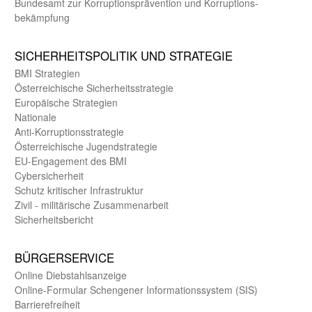
Bundes­amt zur Korrup­tions­prävention und Korrup­tions­
bekämpfung
SICHER­HEITS­POLITIK UND STRATEGIE
BMI Strategien
Öster­reichische Sicherheits­strategie
Europäische Strategien
Nationale
Anti-Korruptions­strategie
Öster­reichische Jugend­strategie
EU-Engagement des BMI
Cybersicherheit
Schutz kritischer Infra­struktur
Zivil - militärische Zusammen­arbeit
Sicherheits­bericht
BÜRGER­SERVICE
Online Diebstahls­anzeige
Online-Formular Schengener Informationssystem (SIS)
Barriere­freiheit