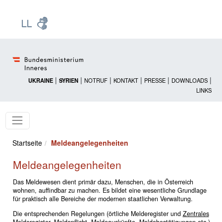
Zur Startseite: [Alt] +
Zum Hauptmenü: [Alt] +
Zum Headermenü: [Alt] +
Zum Inhalt: [Alt] +
Zum rechten Bereichsmenü: [Alt] +
Zur Sitemap: [Alt] +
Zum Footer: [Alt] +
[3]
[6]
[5]
[0]
[1]
[2]
[4]
|
|
|
|
|
|
UKRAINE
SYRIEN
NOTRUF
KONTAKT
PRESSE
DOWNLOADS
LINKS
Startseite
Meldeangelegenheiten
Meldeangelegenheiten
Das Meldewesen dient primär dazu, Menschen, die in Österreich
wohnen, auffindbar zu machen. Es bildet eine wesentliche Grundlage
für praktisch alle Bereiche der modernen staatlichen Verwaltung.
Die entsprechenden Regelungen (örtliche Melderegister und
Zentrales
Melderegister
, Meldepflicht, Meldeauskünfte, Meldebestätigungen
etc.
)