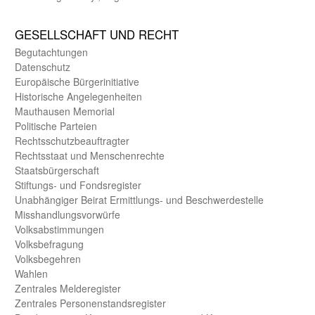
GE­SELL­SCHAFT UND RECHT
Begut­achtungen
Daten­schutz
Europäische Bürger­initiative
Historische Angelegen­heiten
Mauthausen Memorial
Politische Parteien
Rechts­schutz­beauftragter
Rechts­staat und Menschen­rechte
Staats­bürger­schaft
Stiftungs- und Fonds­register
Unab­hängiger Beirat Ermittlungs- und Beschwerde­stelle
Misshandlungs­vorwürfe
Volks­abstimmungen
Volks­befragung
Volks­begehren
Wahlen
Zentrales Melde­register
Zentrales Personen­stands­register