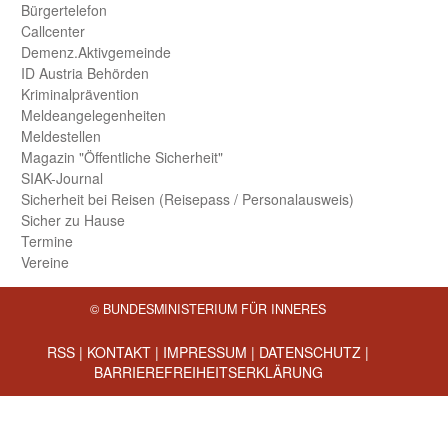
Bürger­telefon
Call­center
Demenz.Aktiv­gemeinde
ID Austria Behörden
Kriminal­prävention
Melde­an­ge­le­gen­heiten
Meld­estellen
Magazin "Öffentliche Sicherheit"
SIAK-Journal
Sicherheit bei Reisen (Reise­pass / Personal­ausweis)
Sicher zu Hause
Termine
Vereine
© BUNDESMINISTERIUM FÜR INNERES
RSS
|
KONTAKT
|
IMPRESSUM
|
DATENSCHUTZ
|
BARRIEREFREIHEITSERKLÄRUNG