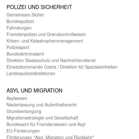
POLIZEI UND SICHER­HEIT
Gemein­sam.Sicher
Bundes­polizei
Fahndungen
Fremdenpolizei und Grenzkontrollwesen
Krisen- und Katastrophen­management
Polizeisport
Bundes­kriminal­amt
Direktion Staats­schutz und Nach­richten­dienst
Einsatz­kommando Cobra / Direktion für Spezialeinheiten
Landes­polizei­direk­tionen
ASYL UND MIGRA­TION
Asyl­wesen
Nieder­lassung und Aufent­halts­recht
Grund­versorgung
Migrations­strategie und Gesell­schaft
Bundes­amt für Fremden­wesen und Asyl
EU-Förde­rungen
Förderungen "Asyl, Migration und Rückkehr"