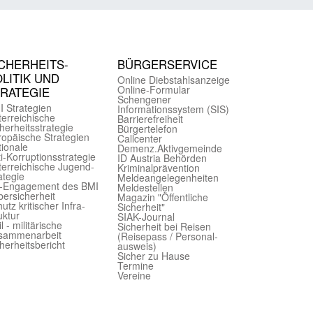
CHER­HEITS­
BÜRGER­SERVICE
LITIK UND
Online Diebstahls­anzeige
Online-Formular
TRATEGIE
Schengener
I Strategien
Informationssystem (SIS)
er­reichische
Barriere­freiheit
herheits­strategie
Bürger­telefon
ropäische Strategien
Call­center
ionale
Demenz.Aktiv­gemeinde
i-Korruptions­strategie
ID Austria Behörden
er­reichische Jugend­
Kriminal­prävention
ategie
Melde­an­ge­le­gen­heiten
-Engagement des BMI
Meld­estellen
ersicherheit
Magazin "Öffentliche
utz kritischer Infra­
Sicherheit"
uktur
SIAK-Journal
il - militärische
Sicherheit bei Reisen
sammen­arbeit
(Reise­pass / Personal­
herheits­bericht
ausweis)
Sicher zu Hause
Termine
Vereine