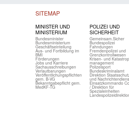
SITEMAP
MINISTER UND
POLIZEI UND
MINIST­ERIUM
SICHER­HEIT
Bundes­minister
Gemein­sam.Sicher
Bundes­ministerium
Bundes­polizei
Geschäfts­einteilung
Fahndungen
Aus- und Fortbildung im
Fremdenpolizei und
BMI
Grenzkontrollwesen
Förderungen
Krisen- und Katastro
Jobs und Karriere
management
Sachaus­schreibungen
Polizeisport
Verlautbarungen
Bundes­kriminal­amt
Veröffentlichungspflichten
Direktion Staats­schut
gem. B-VG
und Nach­richten­diens
Bekanntgabepflicht gem.
Einsatz­kommando C
MedKF-TG
/ Direktion für
Spezialeinheiten
Landes­polizei­direk­ti