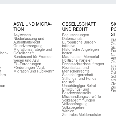
ASYL UND MIGRA­
GE­SELL­SCHAFT
SI
TION
UND RECHT
PO
S
Asyl­wesen
Begut­achtungen
Nieder­lassung und
Daten­schutz
BM
Aufent­halts­recht
Europäische Bürger­
Öst
Grund­versorgung
initiative
Sic
Migrations­strategie und
Historische Angelegen­
Eu
phen­
Gesell­schaft
heiten
Nat
Bundes­amt für Fremden­
Mauthausen Memorial
Ant
wesen und Asyl
Politische Parteien
Öst
EU-Förde­rungen
Rechts­schutz­beauftragter
str
z
Förderungen "Asyl,
Rechts­staat und
EU
t
Migration und Rückkehr"
Menschen­rechte
Cyb
obra
Staats­bürger­schaft
Sch
Stiftungs- und Fonds­
str
register
Ziv
onen
Unab­hängiger Beirat
Zu
Ermittlungs- und
Sic
Beschwerde­stelle
Misshandlungs­vorwürfe
Volks­abstimmungen
Volks­befragung
Volks­begehren
Wahlen
Zentrales Melde­register