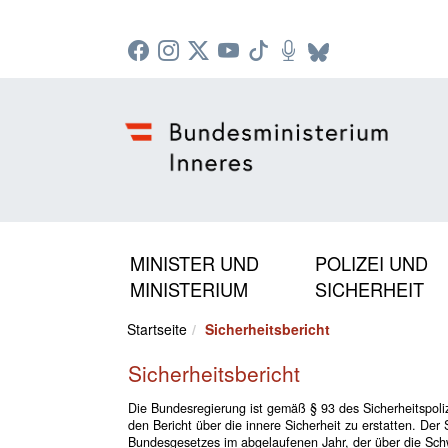
Zur Startseite: [Alt] +
Zum Hauptmenü: [Alt] +
Zum Headermenü: [Alt] +
Zum Inhalt: [Alt] +
Zum rechten Bereichsmenü: [Alt] +
Zur Sitemap: [Alt] +
Zum Footer: [Alt] +
[3]
[6]
[5]
[0]
[1]
[2]
[4]
MINISTER UND
POLIZEI UND
MINISTERIUM
SICHERHEIT
Startseite
Sicherheitsbericht
Sicherheitsbericht
Die Bundesregierung ist gemäß § 93 des Sicherheitspoliz
den Bericht über die innere Sicherheit zu erstatten. Der 
Bundesgesetzes im abgelaufenen Jahr, der über die Schw