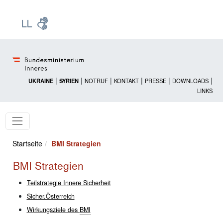
Zur Startseite: [Alt] +
Zum Hauptmenü: [Alt] +
Zum Headermenü: [Alt] +
Zum Inhalt: [Alt] +
Zum rechten Bereichsmenü: [Alt] +
Zur Sitemap: [Alt] +
Zum Footer: [Alt] +
[3]
[6]
[5]
[0]
[1]
[2]
[4]
|
|
|
|
|
|
UKRAINE
SYRIEN
NOTRUF
KONTAKT
PRESSE
DOWNLOADS
LINKS
Startseite
BMI Strategien
BMI Strategien
Teilstrategie Innere Sicherheit
Sicher.Österreich
Wirkungsziele des
BMI