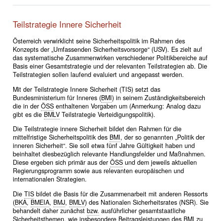
Teilstrategie Innere Sicherheit
Österreich verwirklicht seine Sicherheitspolitik im Rahmen des
Konzepts der „Umfassenden Sicherheitsvorsorge“ (USV). Es zielt auf
das systematische Zusammenwirken verschiedener Politikbereiche auf
Basis einer Gesamtstrategie und der relevanten Teilstrategien ab. Die
Teilstrategien sollen laufend evaluiert und angepasst werden.
Mit der Teilstrategie Innere Sicherheit (TIS) setzt das
Bundesministerium für Inneres (
BMI
) in seinem Zuständigkeitsbereich
die in der
ÖSS
enthaltenen Vorgaben um (Anmerkung: Analog dazu
gibt es die
BMLV
Teilstrategie Verteidigungspolitik).
Die Teilstrategie innere Sicherheit bildet den Rahmen für die
mittelfristige Sicherheitspolitik des
BMI
, der so genannten „Politik der
inneren Sicherheit“. Sie soll etwa fünf Jahre Gültigkeit haben und
beinhaltet diesbezüglich relevante Handlungsfelder und Maßnahmen.
Diese ergeben sich primär aus der
ÖSS
und dem jeweils aktuellen
Regierungsprogramm sowie aus relevanten europäischen und
internationalen Strategien.
Die
TIS
bildet die Basis für die Zusammenarbeit mit anderen Ressorts
(
BKA
,
BMEIA
,
BMJ
,
BMLV
) des Nationalen Sicherheitsrates (NSR). Sie
behandelt daher zunächst
bzw.
ausführlicher gesamtstaatliche
Sicherheitsthemen, wie insbesondere Beitragsleistungen des
BMI
zu