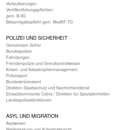
Verlautbarungen
Veröffentlichungspflichten
gem. B-VG
Bekanntgabepflicht gem. MedKF-TG
POLIZEI UND SICHER­HEIT
Gemein­sam.Sicher
Bundes­polizei
Fahndungen
Fremdenpolizei und Grenzkontrollwesen
Krisen- und Katastrophen­management
Polizeisport
Bundes­kriminal­amt
Direktion Staats­schutz und Nach­richten­dienst
Einsatz­kommando Cobra / Direktion für Spezialeinheiten
Landes­polizei­direk­tionen
ASYL UND MIGRA­TION
Asyl­wesen
Nieder­lassung und Aufent­halts­recht