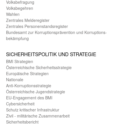
Volks­befragung
Volks­begehren
Wahlen
Zentrales Melde­register
Zentrales Personen­stands­register
Bundes­amt zur Korrup­tions­prävention und Korrup­tions­
bekämpfung
SICHER­HEITS­POLITIK UND STRATEGIE
BMI Strategien
Öster­reichische Sicherheits­strategie
Europäische Strategien
Nationale
Anti-Korruptions­strategie
Öster­reichische Jugend­strategie
EU-Engagement des BMI
Cybersicherheit
Schutz kritischer Infra­struktur
Zivil - militärische Zusammen­arbeit
Sicherheits­bericht