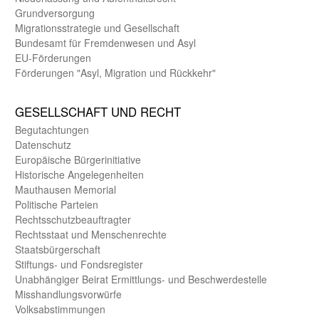
Grund­versorgung
Migrations­strategie und Gesell­schaft
Bundes­amt für Fremden­wesen und Asyl
EU-Förde­rungen
Förderungen "Asyl, Migration und Rückkehr"
GE­SELL­SCHAFT UND RECHT
Begut­achtungen
Daten­schutz
Europäische Bürger­initiative
Historische Angelegen­heiten
Mauthausen Memorial
Politische Parteien
Rechts­schutz­beauftragter
Rechts­staat und Menschen­rechte
Staats­bürger­schaft
Stiftungs- und Fonds­register
Unab­hängiger Beirat Ermittlungs- und Beschwerde­stelle
Misshandlungs­vorwürfe
Volks­abstimmungen