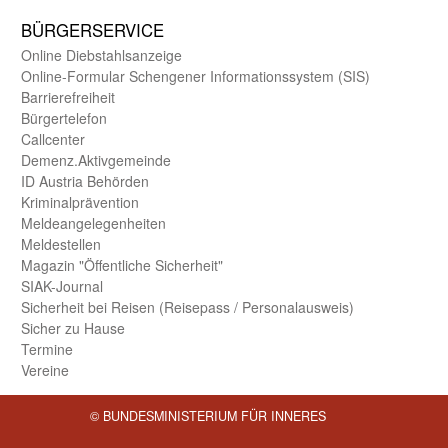
BÜRGER­SERVICE
Online Diebstahls­anzeige
Online-Formular Schengener Informationssystem (SIS)
Barriere­freiheit
Bürger­telefon
Call­center
Demenz.Aktiv­gemeinde
ID Austria Behörden
Kriminal­prävention
Melde­an­ge­le­gen­heiten
Meld­estellen
Magazin "Öffentliche Sicherheit"
SIAK-Journal
Sicherheit bei Reisen (Reise­pass / Personal­ausweis)
Sicher zu Hause
Termine
Vereine
© BUNDESMINISTERIUM FÜR INNERES