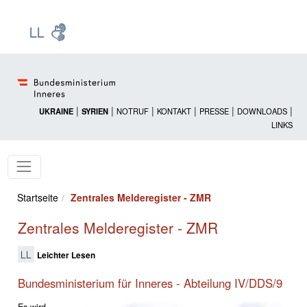
Zur Startseite: [Alt] +
Zum Hauptmenü: [Alt] +
Zum Headermenü: [Alt] +
Zum Inhalt: [Alt] +
Zum rechten Bereichsmenü: [Alt] +
Zur Sitemap: [Alt] +
Zum Footer: [Alt] +
[3]
[6]
[5]
[0]
[1]
[2]
[4]
|
|
|
|
|
|
UKRAINE
SYRIEN
NOTRUF
KONTAKT
PRESSE
DOWNLOADS
LINKS
Startseite
Zentrales Melderegister - ZMR
Zentrales Melderegister - ZMR
Leichter Lesen
Bundesministerium für Inneres - Abteilung IV/DDS/9