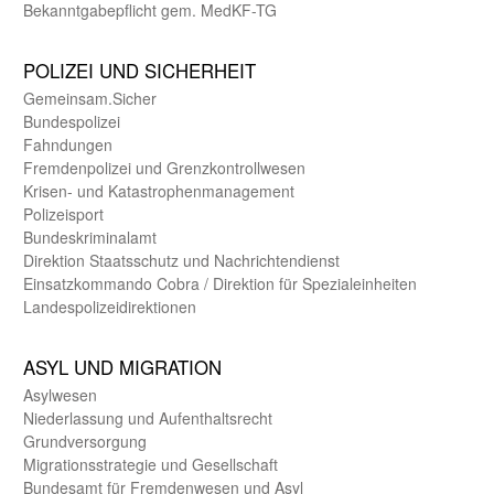
Bekanntgabepflicht gem. MedKF-TG
POLIZEI UND SICHER­HEIT
Gemein­sam.Sicher
Bundes­polizei
Fahndungen
Fremdenpolizei und Grenzkontrollwesen
Krisen- und Katastrophen­management
Polizeisport
Bundes­kriminal­amt
Direktion Staats­schutz und Nach­richten­dienst
Einsatz­kommando Cobra / Direktion für Spezialeinheiten
Landes­polizei­direk­tionen
ASYL UND MIGRA­TION
Asyl­wesen
Nieder­lassung und Aufent­halts­recht
Grund­versorgung
Migrations­strategie und Gesell­schaft
Bundes­amt für Fremden­wesen und Asyl