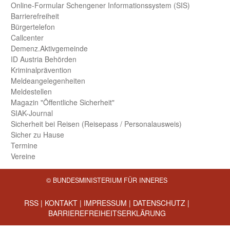
Online-Formular Schengener Informationssystem (SIS)
Barriere­freiheit
Bürger­telefon
Call­center
Demenz.Aktiv­gemeinde
ID Austria Behörden
Kriminal­prävention
Melde­an­ge­le­gen­heiten
Meld­estellen
Magazin "Öffentliche Sicherheit"
SIAK-Journal
Sicherheit bei Reisen (Reise­pass / Personal­ausweis)
Sicher zu Hause
Termine
Vereine
© BUNDESMINISTERIUM FÜR INNERES
RSS
|
KONTAKT
|
IMPRESSUM
|
DATENSCHUTZ
|
BARRIEREFREIHEITSERKLÄRUNG