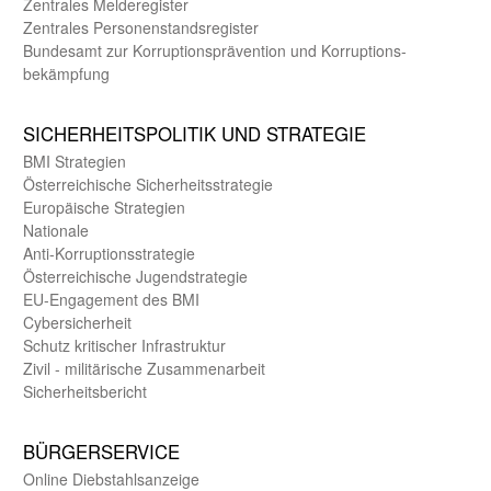
Zentrales Melde­register
Zentrales Personen­stands­register
Bundes­amt zur Korrup­tions­prävention und Korrup­tions­
bekämpfung
SICHER­HEITS­POLITIK UND STRATEGIE
BMI Strategien
Öster­reichische Sicherheits­strategie
Europäische Strategien
Nationale
Anti-Korruptions­strategie
Öster­reichische Jugend­strategie
EU-Engagement des BMI
Cybersicherheit
Schutz kritischer Infra­struktur
Zivil - militärische Zusammen­arbeit
Sicherheits­bericht
BÜRGER­SERVICE
Online Diebstahls­anzeige