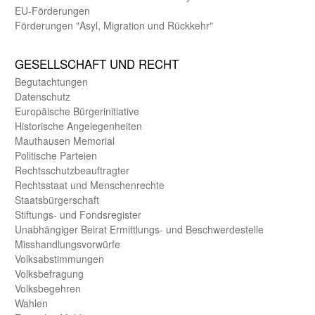
EU-Förde­rungen
Förderungen "Asyl, Migration und Rückkehr"
GE­SELL­SCHAFT UND RECHT
Begut­achtungen
Daten­schutz
Europäische Bürger­initiative
Historische Angelegen­heiten
Mauthausen Memorial
Politische Parteien
Rechts­schutz­beauftragter
Rechts­staat und Menschen­rechte
Staats­bürger­schaft
Stiftungs- und Fonds­register
Unab­hängiger Beirat Ermittlungs- und Beschwerde­stelle
Misshandlungs­vorwürfe
Volks­abstimmungen
Volks­befragung
Volks­begehren
Wahlen