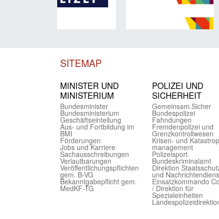
SITEMAP
MINISTER UND
POLIZEI UND
MINIST­ERIUM
SICHER­HEIT
Bundes­minister
Gemein­sam.Sicher
Bundes­ministerium
Bundes­polizei
Geschäfts­einteilung
Fahndungen
Aus- und Fortbildung im
Fremdenpolizei und
BMI
Grenzkontrollwesen
Förderungen
Krisen- und Katastro
Jobs und Karriere
management
Sachaus­schreibungen
Polizeisport
Verlautbarungen
Bundes­kriminal­amt
Veröffentlichungspflichten
Direktion Staats­schut
gem. B-VG
und Nach­richten­diens
Bekanntgabepflicht gem.
Einsatz­kommando C
MedKF-TG
/ Direktion für
Spezialeinheiten
Landes­polizei­direk­ti