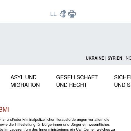
UKRAINE
|
SYRIEN
|
N
ASYL UND
GESELLSCHAFT
SICHE
MIGRATION
UND RECHT
UND S
 BMI
ts- und/oder kriminalpolizeilicher Herausforderungen vor allem die
wie die Hilfestellung für Bürgerinnen und Bürger ein wesentliches
de im Lagezentrum des Innenministeriums ein Call Center, welches zu