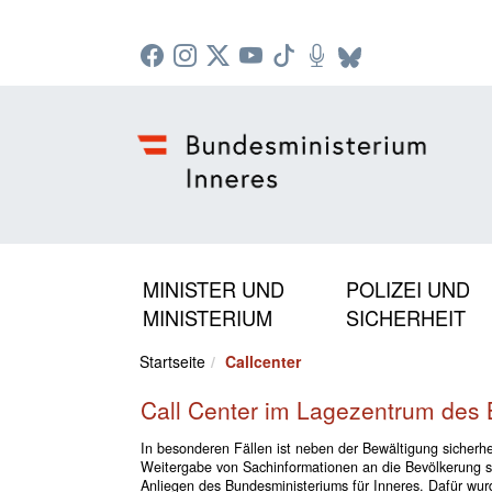
Zur Startseite: [Alt] +
Zum Hauptmenü: [Alt] +
Zum Headermenü: [Alt] +
Zum Inhalt: [Alt] +
Zum rechten Bereichsmenü: [Alt] +
Zur Sitemap: [Alt] +
Zum Footer: [Alt] +
[3]
[6]
[5]
[0]
[1]
[2]
[4]
MINISTER UND
POLIZEI UND
MINISTERIUM
SICHERHEIT
Startseite
Callcenter
Call Center im Lagezentrum des
In besonderen Fällen ist neben der Bewältigung sicherhei
Weitergabe von Sachinformationen an die Bevölkerung so
Anliegen des Bundesministeriums für Inneres. Dafür wur