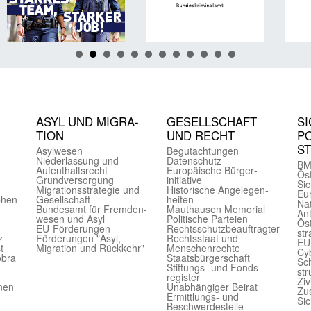
ASYL UND MIGRA­
GE­SELL­SCHAFT
SI
TION
UND RECHT
PO
S
Asyl­wesen
Begut­achtungen
Nieder­lassung und
Daten­schutz
BM
Aufent­halts­recht
Europäische Bürger­
Öst
Grund­versorgung
initiative
Sic
Migrations­strategie und
Historische Angelegen­
Eu
phen­
Gesell­schaft
heiten
Nat
Bundes­amt für Fremden­
Mauthausen Memorial
Ant
wesen und Asyl
Politische Parteien
Öst
EU-Förde­rungen
Rechts­schutz­beauftragter
str
z
Förderungen "Asyl,
Rechts­staat und
EU
t
Migration und Rückkehr"
Menschen­rechte
Cyb
obra
Staats­bürger­schaft
Sch
Stiftungs- und Fonds­
str
register
Ziv
onen
Unab­hängiger Beirat
Zu
Ermittlungs- und
Sic
Beschwerde­stelle