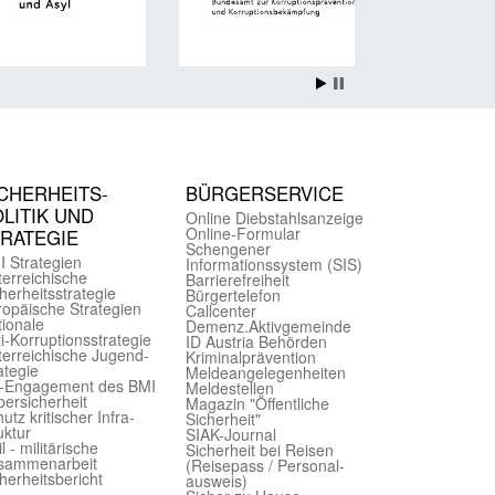
CHER­HEITS­
BÜRGER­SERVICE
LITIK UND
Online Diebstahls­anzeige
Online-Formular
TRATEGIE
Schengener
I Strategien
Informationssystem (SIS)
er­reichische
Barriere­freiheit
herheits­strategie
Bürger­telefon
ropäische Strategien
Call­center
ionale
Demenz.Aktiv­gemeinde
i-Korruptions­strategie
ID Austria Behörden
er­reichische Jugend­
Kriminal­prävention
ategie
Melde­an­ge­le­gen­heiten
-Engagement des BMI
Meld­estellen
ersicherheit
Magazin "Öffentliche
utz kritischer Infra­
Sicherheit"
uktur
SIAK-Journal
il - militärische
Sicherheit bei Reisen
sammen­arbeit
(Reise­pass / Personal­
herheits­bericht
ausweis)