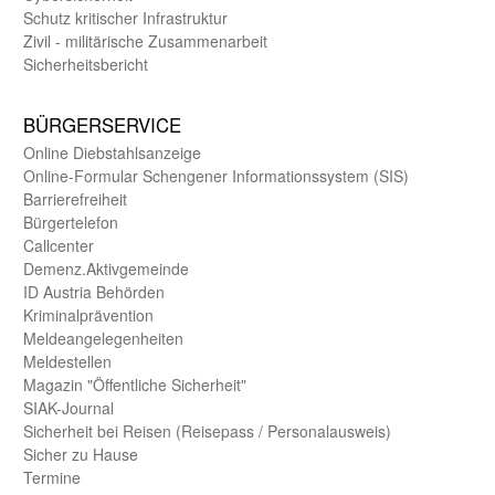
Schutz kritischer Infra­struktur
Zivil - militärische Zusammen­arbeit
Sicherheits­bericht
BÜRGER­SERVICE
Online Diebstahls­anzeige
Online-Formular Schengener Informationssystem (SIS)
Barriere­freiheit
Bürger­telefon
Call­center
Demenz.Aktiv­gemeinde
ID Austria Behörden
Kriminal­prävention
Melde­an­ge­le­gen­heiten
Meld­estellen
Magazin "Öffentliche Sicherheit"
SIAK-Journal
Sicherheit bei Reisen (Reise­pass / Personal­ausweis)
Sicher zu Hause
Termine