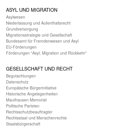
ASYL UND MIGRA­TION
Asyl­wesen
Nieder­lassung und Aufent­halts­recht
Grund­versorgung
Migrations­strategie und Gesell­schaft
Bundes­amt für Fremden­wesen und Asyl
EU-Förde­rungen
Förderungen "Asyl, Migration und Rückkehr"
GE­SELL­SCHAFT UND RECHT
Begut­achtungen
Daten­schutz
Europäische Bürger­initiative
Historische Angelegen­heiten
Mauthausen Memorial
Politische Parteien
Rechts­schutz­beauftragter
Rechts­staat und Menschen­rechte
Staats­bürger­schaft