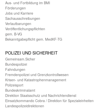
Aus- und Fortbildung im BMI
Förderungen
Jobs und Karriere
Sachaus­schreibungen
Verlautbarungen
Veröffentlichungspflichten
gem. B-VG
Bekanntgabepflicht gem. MedKF-TG
POLIZEI UND SICHER­HEIT
Gemein­sam.Sicher
Bundes­polizei
Fahndungen
Fremdenpolizei und Grenzkontrollwesen
Krisen- und Katastrophen­management
Polizeisport
Bundes­kriminal­amt
Direktion Staats­schutz und Nach­richten­dienst
Einsatz­kommando Cobra / Direktion für Spezialeinheiten
Landes­polizei­direk­tionen