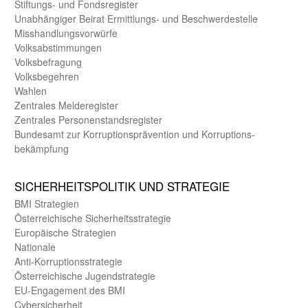
Stiftungs- und Fonds­register
Unab­hängiger Beirat Ermittlungs- und Beschwerde­stelle
Misshandlungs­vorwürfe
Volks­abstimmungen
Volks­befragung
Volks­begehren
Wahlen
Zentrales Melde­register
Zentrales Personen­stands­register
Bundes­amt zur Korrup­tions­prävention und Korrup­tions­
bekämpfung
SICHER­HEITS­POLITIK UND STRATEGIE
BMI Strategien
Öster­reichische Sicherheits­strategie
Europäische Strategien
Nationale
Anti-Korruptions­strategie
Öster­reichische Jugend­strategie
EU-Engagement des BMI
Cybersicherheit