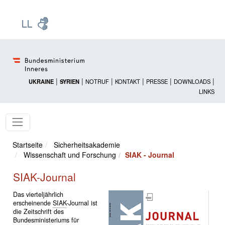
Zur Startseite: [Alt] +
Zum Hauptmenü: [Alt] +
Zum Headermenü: [Alt] +
Zum Inhalt: [Alt] +
Zum rechten Bereichsmenü: [Alt] +
Zur Sitemap: [Alt] +
Zum Footer: [Alt] +
[3]
[6]
[5]
[0]
[1]
[2]
[4]
|
|
|
|
|
|
UKRAINE
SYRIEN
NOTRUF
KONTAKT
PRESSE
DOWNLOADS
LINKS
Startseite
Sicherheitsakademie
Wissenschaft und Forschung
SIAK - Journal
SIAK-Journal
Das vierteljährlich
erscheinende
SIAK
-Journal ist
die Zeitschrift des
Bundesministeriums für