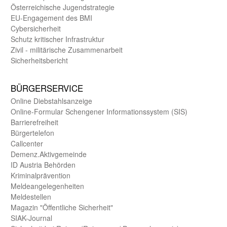
Öster­reichische Jugend­strategie
EU-Engagement des BMI
Cybersicherheit
Schutz kritischer Infra­struktur
Zivil - militärische Zusammen­arbeit
Sicherheits­bericht
BÜRGER­SERVICE
Online Diebstahls­anzeige
Online-Formular Schengener Informationssystem (SIS)
Barriere­freiheit
Bürger­telefon
Call­center
Demenz.Aktiv­gemeinde
ID Austria Behörden
Kriminal­prävention
Melde­an­ge­le­gen­heiten
Meld­estellen
Magazin "Öffentliche Sicherheit"
SIAK-Journal