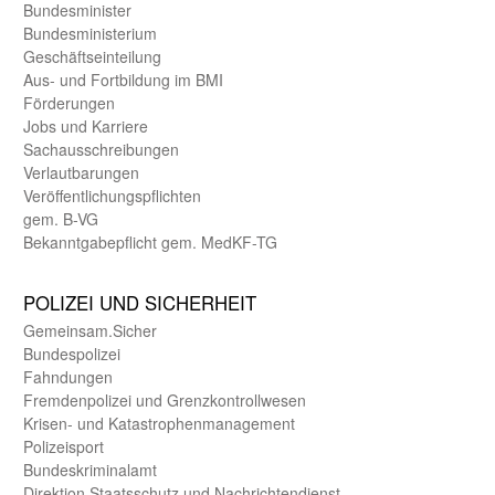
Bundes­minister
Bundes­ministerium
Geschäfts­einteilung
Aus- und Fortbildung im BMI
Förderungen
Jobs und Karriere
Sachaus­schreibungen
Verlautbarungen
Veröffentlichungspflichten
gem. B-VG
Bekanntgabepflicht gem. MedKF-TG
POLIZEI UND SICHER­HEIT
Gemein­sam.Sicher
Bundes­polizei
Fahndungen
Fremdenpolizei und Grenzkontrollwesen
Krisen- und Katastrophen­management
Polizeisport
Bundes­kriminal­amt
Direktion Staats­schutz und Nach­richten­dienst