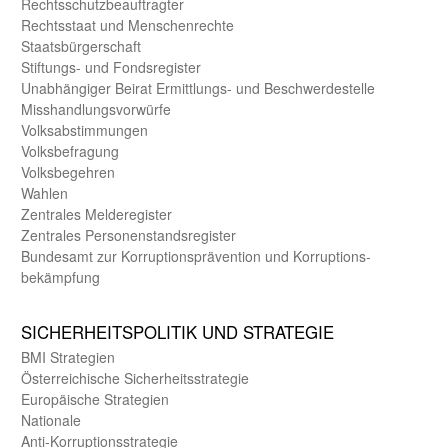
Rechts­schutz­beauftragter
Rechts­staat und Menschen­rechte
Staats­bürger­schaft
Stiftungs- und Fonds­register
Unab­hängiger Beirat Ermittlungs- und Beschwerde­stelle
Misshandlungs­vorwürfe
Volks­abstimmungen
Volks­befragung
Volks­begehren
Wahlen
Zentrales Melde­register
Zentrales Personen­stands­register
Bundes­amt zur Korrup­tions­prävention und Korrup­tions­
bekämpfung
SICHER­HEITS­POLITIK UND STRATEGIE
BMI Strategien
Öster­reichische Sicherheits­strategie
Europäische Strategien
Nationale
Anti-Korruptions­strategie