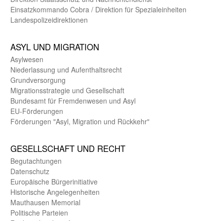
Einsatz­kommando Cobra / Direktion für Spezialeinheiten
Landes­polizei­direk­tionen
ASYL UND MIGRA­TION
Asyl­wesen
Nieder­lassung und Aufent­halts­recht
Grund­versorgung
Migrations­strategie und Gesell­schaft
Bundes­amt für Fremden­wesen und Asyl
EU-Förde­rungen
Förderungen "Asyl, Migration und Rückkehr"
GE­SELL­SCHAFT UND RECHT
Begut­achtungen
Daten­schutz
Europäische Bürger­initiative
Historische Angelegen­heiten
Mauthausen Memorial
Politische Parteien