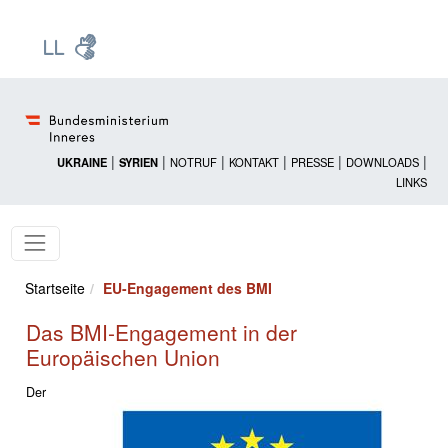
Zur Startseite: [Alt] +
Zum Hauptmenü: [Alt] +
Zum Headermenü: [Alt] +
Zum Inhalt: [Alt] +
Zum rechten Bereichsmenü: [Alt] +
Zur Sitemap: [Alt] +
Zum Footer: [Alt] +
[3]
[6]
[5]
[0]
[1]
[2]
[4]
|
|
|
|
|
|
UKRAINE
SYRIEN
NOTRUF
KONTAKT
PRESSE
DOWNLOADS
LINKS
Startseite
EU-Engagement des BMI
Das BMI-Engagement in der
Europäischen Union
Der