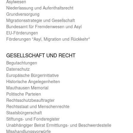
Asyl­wesen
Nieder­lassung und Aufent­halts­recht
Grund­versorgung
Migrations­strategie und Gesell­schaft
Bundes­amt für Fremden­wesen und Asyl
EU-Förde­rungen
Förderungen "Asyl, Migration und Rückkehr"
GE­SELL­SCHAFT UND RECHT
Begut­achtungen
Daten­schutz
Europäische Bürger­initiative
Historische Angelegen­heiten
Mauthausen Memorial
Politische Parteien
Rechts­schutz­beauftragter
Rechts­staat und Menschen­rechte
Staats­bürger­schaft
Stiftungs- und Fonds­register
Unab­hängiger Beirat Ermittlungs- und Beschwerde­stelle
Misshandlungs­vorwürfe