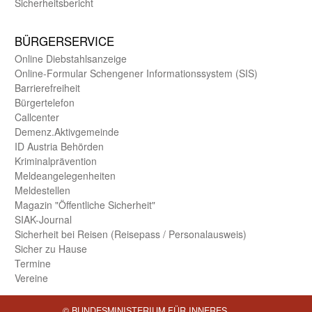
Sicherheits­bericht
BÜRGER­SERVICE
Online Diebstahls­anzeige
Online-Formular Schengener Informationssystem (SIS)
Barriere­freiheit
Bürger­telefon
Call­center
Demenz.Aktiv­gemeinde
ID Austria Behörden
Kriminal­prävention
Melde­an­ge­le­gen­heiten
Meld­estellen
Magazin "Öffentliche Sicherheit"
SIAK-Journal
Sicherheit bei Reisen (Reise­pass / Personal­ausweis)
Sicher zu Hause
Termine
Vereine
© BUNDESMINISTERIUM FÜR INNERES