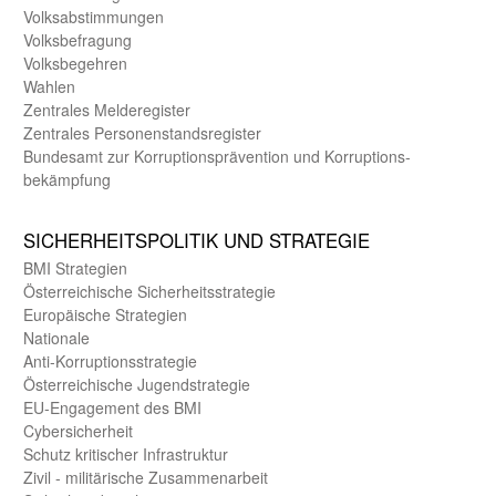
Volks­abstimmungen
Volks­befragung
Volks­begehren
Wahlen
Zentrales Melde­register
Zentrales Personen­stands­register
Bundes­amt zur Korrup­tions­prävention und Korrup­tions­
bekämpfung
SICHER­HEITS­POLITIK UND STRATEGIE
BMI Strategien
Öster­reichische Sicherheits­strategie
Europäische Strategien
Nationale
Anti-Korruptions­strategie
Öster­reichische Jugend­strategie
EU-Engagement des BMI
Cybersicherheit
Schutz kritischer Infra­struktur
Zivil - militärische Zusammen­arbeit