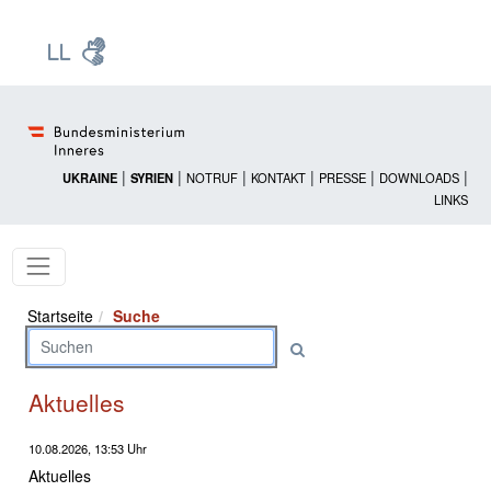
Zur Startseite: [Alt] +
Zum Hauptmenü: [Alt] +
Zum Headermenü: [Alt] +
Zum Inhalt: [Alt] +
Zum rechten Bereichsmenü: [Alt] +
Zur Sitemap: [Alt] +
Zum Footer: [Alt] +
[3]
[6]
[5]
[0]
[1]
[2]
[4]
|
|
|
|
|
|
UKRAINE
SYRIEN
NOTRUF
KONTAKT
PRESSE
DOWNLOADS
LINKS
Startseite
Suche
Aktuelles
10.08.2026, 13:53 Uhr
Aktuelles