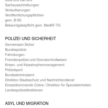
Sachaus­schreibungen
Verlautbarungen
Veröffentlichungspflichten
gem. B-VG
Bekanntgabepflicht gem. MedKF-TG
POLIZEI UND SICHER­HEIT
Gemein­sam.Sicher
Bundes­polizei
Fahndungen
Fremdenpolizei und Grenzkontrollwesen
Krisen- und Katastrophen­management
Polizeisport
Bundes­kriminal­amt
Direktion Staats­schutz und Nach­richten­dienst
Einsatz­kommando Cobra / Direktion für Spezialeinheiten
Landes­polizei­direk­tionen
ASYL UND MIGRA­TION