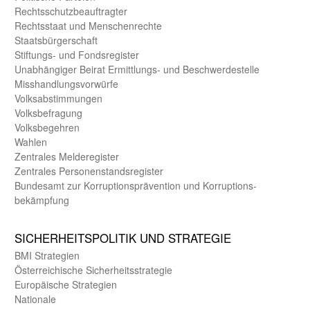
Rechts­schutz­beauftragter
Rechts­staat und Menschen­rechte
Staats­bürger­schaft
Stiftungs- und Fonds­register
Unab­hängiger Beirat Ermittlungs- und Beschwerde­stelle
Misshandlungs­vorwürfe
Volks­abstimmungen
Volks­befragung
Volks­begehren
Wahlen
Zentrales Melde­register
Zentrales Personen­stands­register
Bundes­amt zur Korrup­tions­prävention und Korrup­tions­
bekämpfung
SICHER­HEITS­POLITIK UND STRATEGIE
BMI Strategien
Öster­reichische Sicherheits­strategie
Europäische Strategien
Nationale