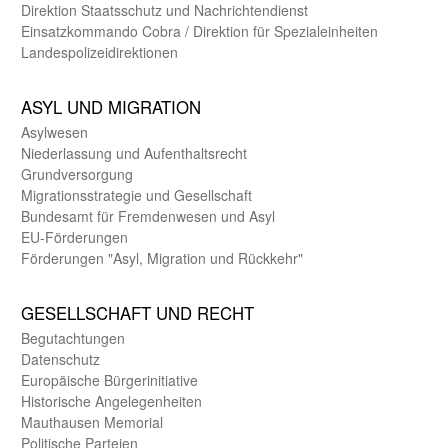
Direktion Staats­schutz und Nach­richten­dienst
Einsatz­kommando Cobra / Direktion für Spezialeinheiten
Landes­polizei­direk­tionen
ASYL UND MIGRA­TION
Asyl­wesen
Nieder­lassung und Aufent­halts­recht
Grund­versorgung
Migrations­strategie und Gesell­schaft
Bundes­amt für Fremden­wesen und Asyl
EU-Förde­rungen
Förderungen "Asyl, Migration und Rückkehr"
GE­SELL­SCHAFT UND RECHT
Begut­achtungen
Daten­schutz
Europäische Bürger­initiative
Historische Angelegen­heiten
Mauthausen Memorial
Politische Parteien