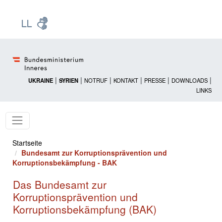
Zur Startseite: [Alt] +
Zum Hauptmenü: [Alt] +
Zum Headermenü: [Alt] +
Zum Inhalt: [Alt] +
Zum rechten Bereichsmenü: [Alt] +
Zur Sitemap: [Alt] +
Zum Footer: [Alt] +
[3]
[6]
[5]
[0]
[1]
[2]
[4]
|
|
|
|
|
|
UKRAINE
SYRIEN
NOTRUF
KONTAKT
PRESSE
DOWNLOADS
LINKS
Startseite
Bundesamt zur Korruptionsprävention und
Korruptionsbekämpfung - BAK
Das Bundesamt zur
Korruptionsprävention und
Korruptionsbekämpfung (BAK)