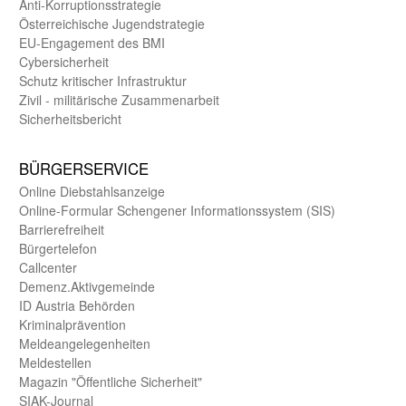
Anti-Korruptions­strategie
Öster­reichische Jugend­strategie
EU-Engagement des BMI
Cybersicherheit
Schutz kritischer Infra­struktur
Zivil - militärische Zusammen­arbeit
Sicherheits­bericht
BÜRGER­SERVICE
Online Diebstahls­anzeige
Online-Formular Schengener Informationssystem (SIS)
Barriere­freiheit
Bürger­telefon
Call­center
Demenz.Aktiv­gemeinde
ID Austria Behörden
Kriminal­prävention
Melde­an­ge­le­gen­heiten
Meld­estellen
Magazin "Öffentliche Sicherheit"
SIAK-Journal