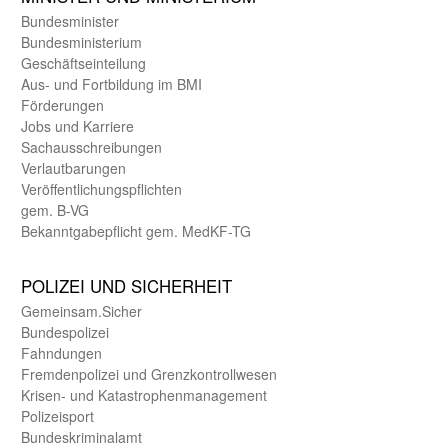
Bundes­minister
Bundes­ministerium
Geschäfts­einteilung
Aus- und Fortbildung im BMI
Förderungen
Jobs und Karriere
Sachaus­schreibungen
Verlautbarungen
Veröffentlichungspflichten
gem. B-VG
Bekanntgabepflicht gem. MedKF-TG
POLIZEI UND SICHER­HEIT
Gemein­sam.Sicher
Bundes­polizei
Fahndungen
Fremdenpolizei und Grenzkontrollwesen
Krisen- und Katastrophen­management
Polizeisport
Bundes­kriminal­amt