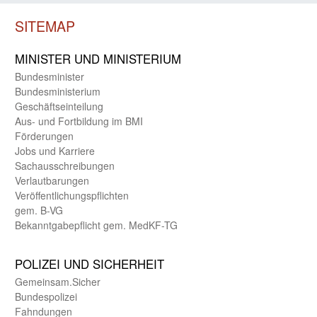
SITEMAP
MINISTER UND MINIST­ERIUM
Bundes­minister
Bundes­ministerium
Geschäfts­einteilung
Aus- und Fortbildung im BMI
Förderungen
Jobs und Karriere
Sachaus­schreibungen
Verlautbarungen
Veröffentlichungspflichten
gem. B-VG
Bekanntgabepflicht gem. MedKF-TG
POLIZEI UND SICHER­HEIT
Gemein­sam.Sicher
Bundes­polizei
Fahndungen