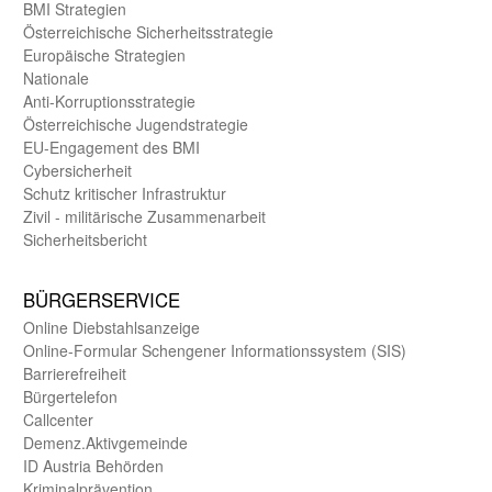
BMI Strategien
Öster­reichische Sicherheits­strategie
Europäische Strategien
Nationale
Anti-Korruptions­strategie
Öster­reichische Jugend­strategie
EU-Engagement des BMI
Cybersicherheit
Schutz kritischer Infra­struktur
Zivil - militärische Zusammen­arbeit
Sicherheits­bericht
BÜRGER­SERVICE
Online Diebstahls­anzeige
Online-Formular Schengener Informationssystem (SIS)
Barriere­freiheit
Bürger­telefon
Call­center
Demenz.Aktiv­gemeinde
ID Austria Behörden
Kriminal­prävention