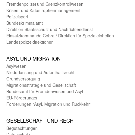
Fremdenpolizei und Grenzkontrollwesen
Krisen- und Katastrophen­management
Polizeisport
Bundes­kriminal­amt
Direktion Staats­schutz und Nach­richten­dienst
Einsatz­kommando Cobra / Direktion für Spezialeinheiten
Landes­polizei­direk­tionen
ASYL UND MIGRA­TION
Asyl­wesen
Nieder­lassung und Aufent­halts­recht
Grund­versorgung
Migrations­strategie und Gesell­schaft
Bundes­amt für Fremden­wesen und Asyl
EU-Förde­rungen
Förderungen "Asyl, Migration und Rückkehr"
GE­SELL­SCHAFT UND RECHT
Begut­achtungen
Daten­schutz