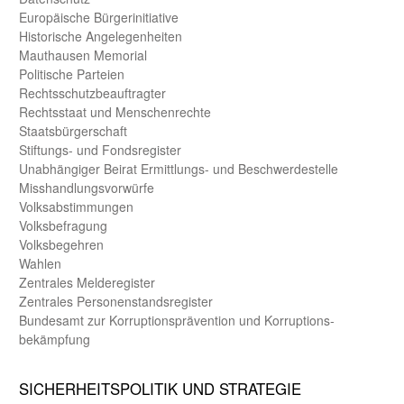
Europäische Bürger­initiative
Historische Angelegen­heiten
Mauthausen Memorial
Politische Parteien
Rechts­schutz­beauftragter
Rechts­staat und Menschen­rechte
Staats­bürger­schaft
Stiftungs- und Fonds­register
Unab­hängiger Beirat Ermittlungs- und Beschwerde­stelle
Misshandlungs­vorwürfe
Volks­abstimmungen
Volks­befragung
Volks­begehren
Wahlen
Zentrales Melde­register
Zentrales Personen­stands­register
Bundes­amt zur Korrup­tions­prävention und Korrup­tions­
bekämpfung
SICHER­HEITS­POLITIK UND STRATEGIE