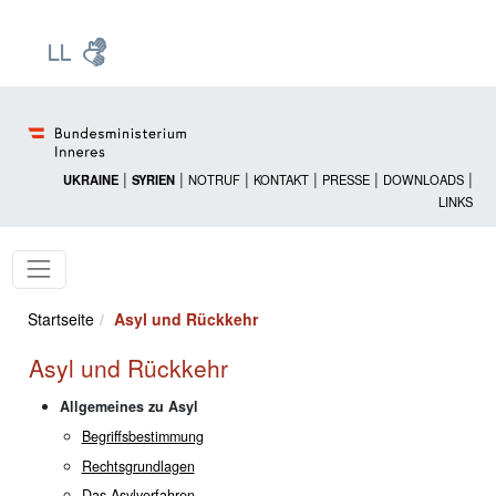
Zur Startseite: [Alt] +
Zum Hauptmenü: [Alt] +
Zum Headermenü: [Alt] +
Zum Inhalt: [Alt] +
Zum rechten Bereichsmenü: [Alt] +
Zur Sitemap: [Alt] +
Zum Footer: [Alt] +
[3]
[6]
[5]
[0]
[1]
[2]
[4]
|
|
|
|
|
|
UKRAINE
SYRIEN
NOTRUF
KONTAKT
PRESSE
DOWNLOADS
LINKS
Startseite
Asyl und Rückkehr
Asyl und Rückkehr
Allgemeines zu Asyl
Begriffsbestimmung
Rechtsgrundlagen
Das Asylverfahren