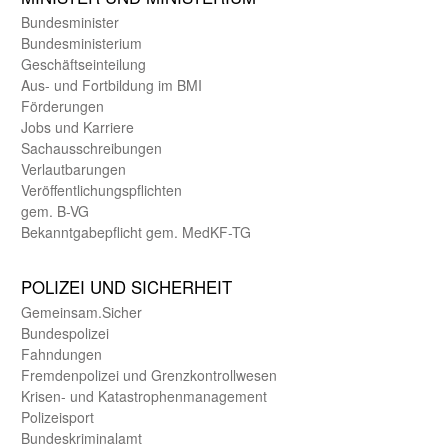
Bundes­minister
Bundes­ministerium
Geschäfts­einteilung
Aus- und Fortbildung im BMI
Förderungen
Jobs und Karriere
Sachaus­schreibungen
Verlautbarungen
Veröffentlichungspflichten
gem. B-VG
Bekanntgabepflicht gem. MedKF-TG
POLIZEI UND SICHER­HEIT
Gemein­sam.Sicher
Bundes­polizei
Fahndungen
Fremdenpolizei und Grenzkontrollwesen
Krisen- und Katastrophen­management
Polizeisport
Bundes­kriminal­amt