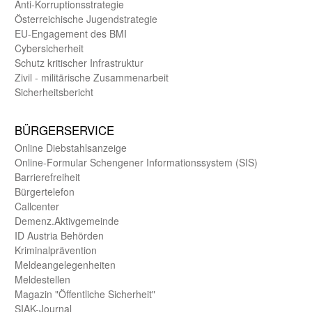
Anti-Korruptions­strategie
Öster­reichische Jugend­strategie
EU-Engagement des BMI
Cybersicherheit
Schutz kritischer Infra­struktur
Zivil - militärische Zusammen­arbeit
Sicherheits­bericht
BÜRGER­SERVICE
Online Diebstahls­anzeige
Online-Formular Schengener Informationssystem (SIS)
Barriere­freiheit
Bürger­telefon
Call­center
Demenz.Aktiv­gemeinde
ID Austria Behörden
Kriminal­prävention
Melde­an­ge­le­gen­heiten
Meld­estellen
Magazin "Öffentliche Sicherheit"
SIAK-Journal