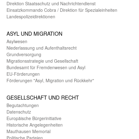
Direktion Staats­schutz und Nach­richten­dienst
Einsatz­kommando Cobra / Direktion für Spezialeinheiten
Landes­polizei­direk­tionen
ASYL UND MIGRA­TION
Asyl­wesen
Nieder­lassung und Aufent­halts­recht
Grund­versorgung
Migrations­strategie und Gesell­schaft
Bundes­amt für Fremden­wesen und Asyl
EU-Förde­rungen
Förderungen "Asyl, Migration und Rückkehr"
GE­SELL­SCHAFT UND RECHT
Begut­achtungen
Daten­schutz
Europäische Bürger­initiative
Historische Angelegen­heiten
Mauthausen Memorial
Politische Parteien