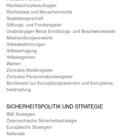
Rechts­schutz­beauftragter
Rechts­staat und Menschen­rechte
Staats­bürger­schaft
Stiftungs- und Fonds­register
Unab­hängiger Beirat Ermittlungs- und Beschwerde­stelle
Misshandlungs­vorwürfe
Volks­abstimmungen
Volks­befragung
Volks­begehren
Wahlen
Zentrales Melde­register
Zentrales Personen­stands­register
Bundes­amt zur Korrup­tions­prävention und Korrup­tions­
bekämpfung
SICHER­HEITS­POLITIK UND STRATEGIE
BMI Strategien
Öster­reichische Sicherheits­strategie
Europäische Strategien
Nationale