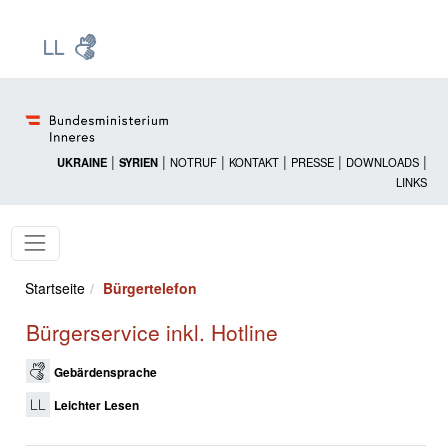
Zur Startseite: [Alt] +
Zum Hauptmenü: [Alt] +
Zum Headermenü: [Alt] +
Zum Inhalt: [Alt] +
Zum rechten Bereichsmenü: [Alt] +
Zur Sitemap: [Alt] +
Zum Footer: [Alt] +
[3]
[6]
[5]
[0]
[1]
[2]
[4]
|
|
|
|
|
|
UKRAINE
SYRIEN
NOTRUF
KONTAKT
PRESSE
DOWNLOADS
LINKS
Startseite
Bürgertelefon
Bürgerservice inkl. Hotline
Gebärdensprache
Leichter Lesen