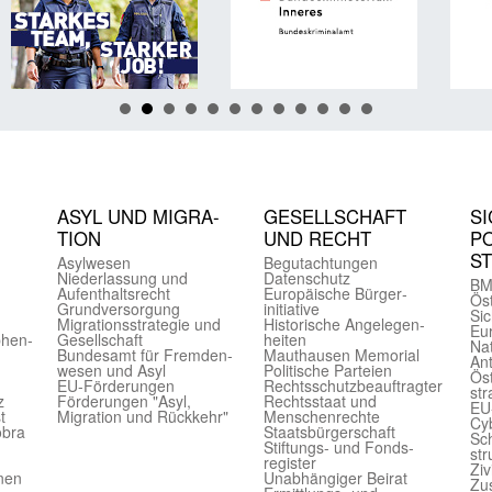
ASYL UND MIGRA­
GE­SELL­SCHAFT
SI
TION
UND RECHT
PO
S
Asyl­wesen
Begut­achtungen
Nieder­lassung und
Daten­schutz
BM
Aufent­halts­recht
Europäische Bürger­
Öst
Grund­versorgung
initiative
Sic
Migrations­strategie und
Historische Angelegen­
Eu
phen­
Gesell­schaft
heiten
Nat
Bundes­amt für Fremden­
Mauthausen Memorial
Ant
wesen und Asyl
Politische Parteien
Öst
EU-Förde­rungen
Rechts­schutz­beauftragter
str
z
Förderungen "Asyl,
Rechts­staat und
EU
t
Migration und Rückkehr"
Menschen­rechte
Cyb
obra
Staats­bürger­schaft
Sch
Stiftungs- und Fonds­
str
register
Ziv
onen
Unab­hängiger Beirat
Zu