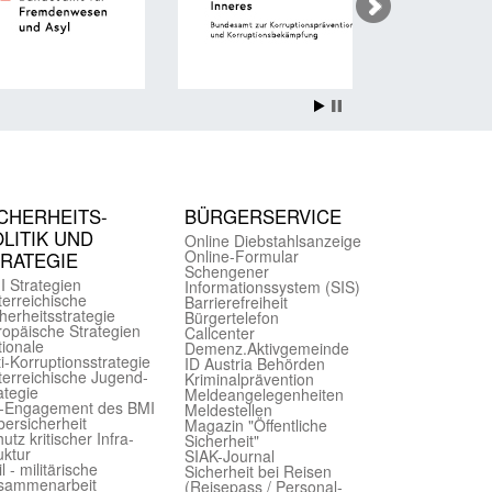
CHER­HEITS­
BÜRGER­SERVICE
LITIK UND
Online Diebstahls­anzeige
Online-Formular
TRATEGIE
Schengener
I Strategien
Informationssystem (SIS)
er­reichische
Barriere­freiheit
herheits­strategie
Bürger­telefon
ropäische Strategien
Call­center
ionale
Demenz.Aktiv­gemeinde
i-Korruptions­strategie
ID Austria Behörden
er­reichische Jugend­
Kriminal­prävention
ategie
Melde­an­ge­le­gen­heiten
-Engagement des BMI
Meld­estellen
ersicherheit
Magazin "Öffentliche
utz kritischer Infra­
Sicherheit"
uktur
SIAK-Journal
il - militärische
Sicherheit bei Reisen
sammen­arbeit
(Reise­pass / Personal­