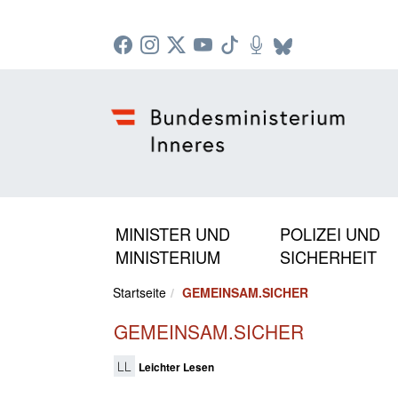
Zur Startseite: [Alt] +
Zum Hauptmenü: [Alt] +
Zum Headermenü: [Alt] +
Zum Inhalt: [Alt] +
Zum rechten Bereichsmenü: [Alt] +
Zur Sitemap: [Alt] +
Zum Footer: [Alt] +
[3]
[6]
[5]
[0]
[1]
[2]
[4]
MINISTER UND
POLIZEI UND
MINISTERIUM
SICHERHEIT
Startseite
GEMEINSAM.SICHER
GEMEINSAM.SICHER
Leichter Lesen