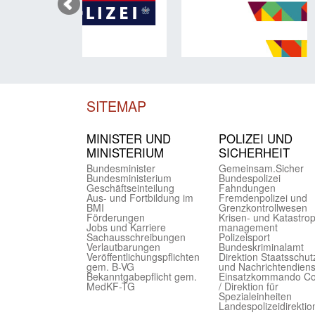
SITEMAP
MINISTER UND
POLIZEI UND
MINIST­ERIUM
SICHER­HEIT
Bundes­minister
Gemein­sam.Sicher
Bundes­ministerium
Bundes­polizei
Geschäfts­einteilung
Fahndungen
Aus- und Fortbildung im
Fremdenpolizei und
BMI
Grenzkontrollwesen
Förderungen
Krisen- und Katastro
Jobs und Karriere
management
Sachaus­schreibungen
Polizeisport
Verlautbarungen
Bundes­kriminal­amt
Veröffentlichungspflichten
Direktion Staats­schut
gem. B-VG
und Nach­richten­diens
Bekanntgabepflicht gem.
Einsatz­kommando C
MedKF-TG
/ Direktion für
Spezialeinheiten
Landes­polizei­direk­ti