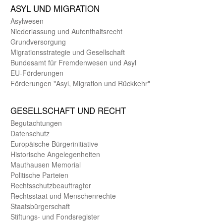
ASYL UND MIGRA­TION
Asyl­wesen
Nieder­lassung und Aufent­halts­recht
Grund­versorgung
Migrations­strategie und Gesell­schaft
Bundes­amt für Fremden­wesen und Asyl
EU-Förde­rungen
Förderungen "Asyl, Migration und Rückkehr"
GE­SELL­SCHAFT UND RECHT
Begut­achtungen
Daten­schutz
Europäische Bürger­initiative
Historische Angelegen­heiten
Mauthausen Memorial
Politische Parteien
Rechts­schutz­beauftragter
Rechts­staat und Menschen­rechte
Staats­bürger­schaft
Stiftungs- und Fonds­register