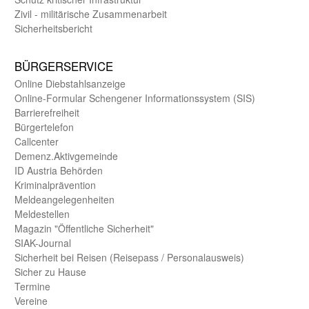
Zivil - militärische Zusammen­arbeit
Sicherheits­bericht
BÜRGER­SERVICE
Online Diebstahls­anzeige
Online-Formular Schengener Informationssystem (SIS)
Barriere­freiheit
Bürger­telefon
Call­center
Demenz.Aktiv­gemeinde
ID Austria Behörden
Kriminal­prävention
Melde­an­ge­le­gen­heiten
Meld­estellen
Magazin "Öffentliche Sicherheit"
SIAK-Journal
Sicherheit bei Reisen (Reise­pass / Personal­ausweis)
Sicher zu Hause
Termine
Vereine