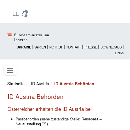
Zur Startseite: [Alt] +
Zum Hauptmenü: [Alt] +
Zum Headermenü: [Alt] +
Zum Inhalt: [Alt] +
Zum rechten Bereichsmenü: [Alt] +
Zur Sitemap: [Alt] +
Zum Footer: [Alt] +
[3]
[6]
[5]
[0]
[1]
[2]
[4]
|
|
|
|
|
|
UKRAINE
SYRIEN
NOTRUF
KONTAKT
PRESSE
DOWNLOADS
LINKS
Startseite
ID Austria
ID Austria Behörden
ID Austria Behörden
Österreicher erhalten die ID Austria bei
Passbehörden (siehe zuständige Stelle:
Reisepass –
Neuausstellung
)