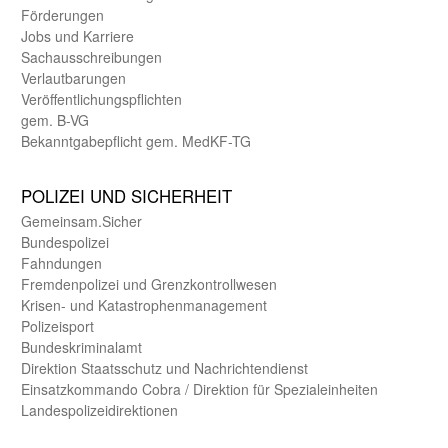
Förderungen
Jobs und Karriere
Sachaus­schreibungen
Verlautbarungen
Veröffentlichungspflichten
gem. B-VG
Bekanntgabepflicht gem. MedKF-TG
POLIZEI UND SICHER­HEIT
Gemein­sam.Sicher
Bundes­polizei
Fahndungen
Fremdenpolizei und Grenzkontrollwesen
Krisen- und Katastrophen­management
Polizeisport
Bundes­kriminal­amt
Direktion Staats­schutz und Nach­richten­dienst
Einsatz­kommando Cobra / Direktion für Spezialeinheiten
Landes­polizei­direk­tionen