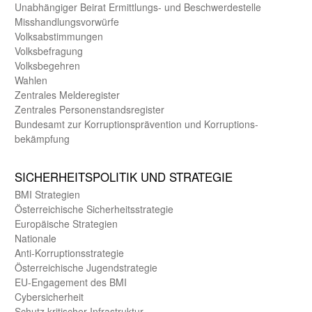
Unab­hängiger Beirat Ermittlungs- und Beschwerde­stelle
Misshandlungs­vorwürfe
Volks­abstimmungen
Volks­befragung
Volks­begehren
Wahlen
Zentrales Melde­register
Zentrales Personen­stands­register
Bundes­amt zur Korrup­tions­prävention und Korrup­tions­
bekämpfung
SICHER­HEITS­POLITIK UND STRATEGIE
BMI Strategien
Öster­reichische Sicherheits­strategie
Europäische Strategien
Nationale
Anti-Korruptions­strategie
Öster­reichische Jugend­strategie
EU-Engagement des BMI
Cybersicherheit
Schutz kritischer Infra­struktur