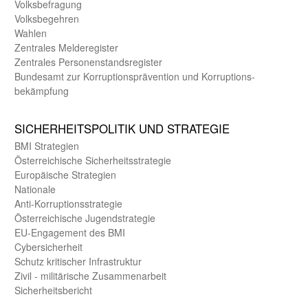
Volks­befragung
Volks­begehren
Wahlen
Zentrales Melde­register
Zentrales Personen­stands­register
Bundes­amt zur Korrup­tions­prävention und Korrup­tions­
bekämpfung
SICHER­HEITS­POLITIK UND STRATEGIE
BMI Strategien
Öster­reichische Sicherheits­strategie
Europäische Strategien
Nationale
Anti-Korruptions­strategie
Öster­reichische Jugend­strategie
EU-Engagement des BMI
Cybersicherheit
Schutz kritischer Infra­struktur
Zivil - militärische Zusammen­arbeit
Sicherheits­bericht