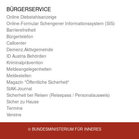
BÜRGER­SERVICE
Online Diebstahls­anzeige
Online-Formular Schengener Informationssystem (SIS)
Barriere­freiheit
Bürger­telefon
Call­center
Demenz.Aktiv­gemeinde
ID Austria Behörden
Kriminal­prävention
Melde­an­ge­le­gen­heiten
Meld­estellen
Magazin "Öffentliche Sicherheit"
SIAK-Journal
Sicherheit bei Reisen (Reise­pass / Personal­ausweis)
Sicher zu Hause
Termine
Vereine
© BUNDESMINISTERIUM FÜR INNERES