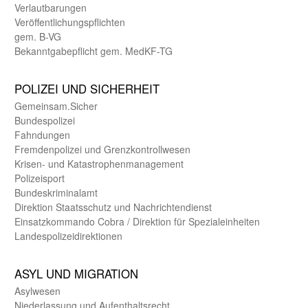
Verlautbarungen
Veröffentlichungspflichten
gem. B-VG
Bekanntgabepflicht gem. MedKF-TG
POLIZEI UND SICHER­HEIT
Gemein­sam.Sicher
Bundes­polizei
Fahndungen
Fremdenpolizei und Grenzkontrollwesen
Krisen- und Katastrophen­management
Polizeisport
Bundes­kriminal­amt
Direktion Staats­schutz und Nach­richten­dienst
Einsatz­kommando Cobra / Direktion für Spezialeinheiten
Landes­polizei­direk­tionen
ASYL UND MIGRA­TION
Asyl­wesen
Nieder­lassung und Aufent­halts­recht