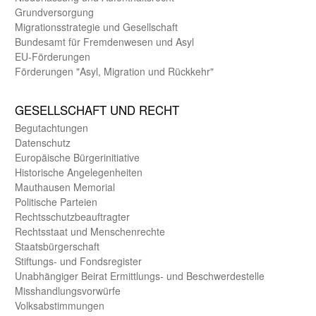
Grund­versorgung
Migrations­strategie und Gesell­schaft
Bundes­amt für Fremden­wesen und Asyl
EU-Förde­rungen
Förderungen "Asyl, Migration und Rückkehr"
GE­SELL­SCHAFT UND RECHT
Begut­achtungen
Daten­schutz
Europäische Bürger­initiative
Historische Angelegen­heiten
Mauthausen Memorial
Politische Parteien
Rechts­schutz­beauftragter
Rechts­staat und Menschen­rechte
Staats­bürger­schaft
Stiftungs- und Fonds­register
Unab­hängiger Beirat Ermittlungs- und Beschwerde­stelle
Misshandlungs­vorwürfe
Volks­abstimmungen