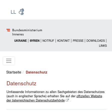
Zur Startseite: [Alt] +
Zum Hauptmenü: [Alt] +
Zum Headermenü: [Alt] +
Zum Inhalt: [Alt] +
Zum rechten Bereichsmenü: [Alt] +
Zur Sitemap: [Alt] +
Zum Footer: [Alt] +
[3]
[6]
[5]
[0]
[1]
[2]
[4]
|
|
|
|
|
|
UKRAINE
SYRIEN
NOTRUF
KONTAKT
PRESSE
DOWNLOADS
LINKS
Startseite
Datenschutz
Datenschutz
Umfassende Informationen zu allen Sachgebieten des Datenschutzes
(auch in englischer Sprache) erhalten Sie auf der
offiziellen Website
der österreichischen Datenschutzbehörde
.