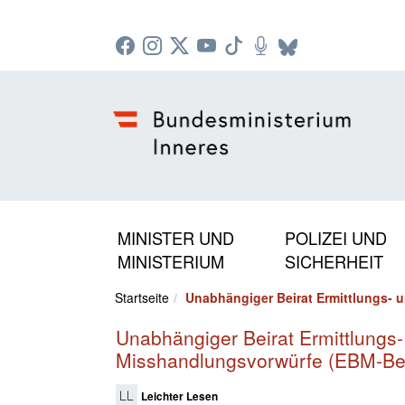
Zur Startseite: [Alt] +
Zum Hauptmenü: [Alt] +
Zum Headermenü: [Alt] +
Zum Inhalt: [Alt] +
Zum rechten Bereichsmenü: [Alt] +
Zur Sitemap: [Alt] +
Zum Footer: [Alt] +
[3]
[6]
[5]
[0]
[1]
[2]
[4]
MINISTER UND
POLIZEI UND
MINISTERIUM
SICHERHEIT
Startseite
Unabhängiger Beirat Ermittlungs- 
Unabhängiger Beirat Ermittlungs
Misshandlungsvorwürfe (EBM-Bei
Leichter Lesen