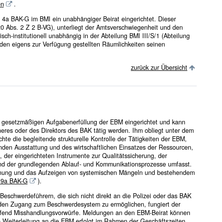
en
.
4a BAK-G im BMI ein unabhängiger Beirat eingerichtet. Dieser
 20 Abs. 2 Z 2 B-VG), unterliegt der Amtsverschwiegenheit und den
ch-institutionell unabhängig in der Abteilung BMI III/S/1 (Abteilung
den eigens zur Verfügung gestellten Räumlichkeiten seinen
zurück zur Übersicht
 gesetzmäßigen Aufgabenerfüllung der EBM eingerichtet und kann
eres oder des Direktors des BAK tätig werden. Ihm obliegt unter dem
e die begleitende strukturelle Kontrolle der Tätigkeiten der EBM,
nden Ausstattung und des wirtschaftlichen Einsatzes der Ressourcen,
 der eingerichteten Instrumente zur Qualitätssicherung, der
und der grundlegenden Ablauf- und Kommunikationsprozesse umfasst.
kennung und das Aufzeigen von systemischen Mängeln und bestehendem
 9a BAK-G
).
eschwerdeführern, die sich nicht direkt an die Polizei oder das BAK
en Zugang zum Beschwerdesystem zu ermöglichen, fungiert der
effend Misshandlungsvorwürfe. Meldungen an den EBM-Beirat können
 Weiterleitung an die EBM erfolgt im Rahmen der Geschäftszeiten.