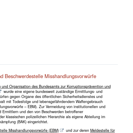
und Beschwerdestelle Misshandlungsvorwürfe
g und Organisation des Bundesamts zur Korruptionsprävention und
wurde eine eigene bundesweit zuständige Ermittlungs- und
ürfen gegen Organe des öffentlichen Sicherheitsdienstes und
walt mit Todesfolge und lebensgefährdendem Waffengebrauch
lungsvorwürfe – EBM). Zur Vermeidung von institutionellen und
d Ermittlern und den von Beschwerden betroffener
r klassischen polizeilichen Hierarchie als eigene Abteilung im
kämpfung (BAK) eingerichtet.
telle Misshandlungsvorwürfe (EBM)
und zur deren
Meldestelle für