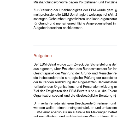
Misshandlungsvorwürfe gegen Polizistinnen und Polizist
Zur Stärkung der Unabhängigkeit der EBM wurde gem. § 
multiprofessionelle EBM-Beirat agiert weisungsfrei (Art.
sonstigen Geheimhaltungspflichten und kann organisatoris
für Grund- und menschenrechtliche Angelegenheiten) in 
Aufgabenbereichen nachkommen.
Aufgaben
Der EBM-Beirat wurde zum Zweck der Sicherstellung der
aus eigenem, über Ersuchen des Bundesministers für Inn
Gesichtspunkt der Wahrung der Grund- und Menschenrecht
die insbesondere die strategische Prüfung der ausreiche
der laufenden Ausbildung der eingesetzten Bediensteten,
fortlaufenden Organisations- und Personalentwicklung 
Ziel der Tätigkeiten des EBM-Beirats sind u.a. die Er
Organisationsbedarf und die diesbezügliche Beratung (
§
Um (verfahrens-)unsicheren Beschwerdeführerinnen und B
wenden wollen, einen uneingeschränkten und umfassend
EBM-Beirat ebenso als Anlaufstelle für Meldungen betr
auf postalischem und elektronischem Weg erfolgen. Eine