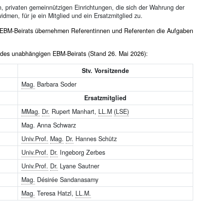
n, privaten gemeinnützigen Einrichtungen, die sich der Wahrung der
men, für je ein Mitglied und ein Ersatzmitglied zu.
n EBM-Beirats übernehmen Referentinnen und Referenten die Aufgaben
er des unabhängigen EBM-Beirats (Stand 26. Mai 2026):
Stv. Vorsitzende
Mag.
Barbara Soder
Ersatzmitglied
MMag.
Dr.
Rupert Manhart,
LL.M
(LSE)
Mag. Anna Schwarz
Univ.Prof.
Mag.
Dr.
Hannes Schütz
Univ.Prof.
Dr.
Ingeborg Zerbes
Univ.Prof.
Dr.
Lyane Sautner
Mag.
Désirée Sandanasamy
Mag.
Teresa Hatzl,
LL.M.