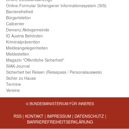
Online-Formular Schengener Informationssystem (SIS)
Barriere­freiheit
Bürger­telefon
Call­center
Demenz.Aktiv­gemeinde
ID Austria Behörden
Kriminal­prävention
Melde­an­ge­le­gen­heiten
Meld­estellen
Magazin "Öffentliche Sicherheit"
SIAK-Journal
Sicherheit bei Reisen (Reise­pass / Personal­ausweis)
Sicher zu Hause
Termine
Vereine
© BUNDESMINISTERIUM FÜR INNERES
RSS
|
KONTAKT
|
IMPRESSUM
|
DATENSCHUTZ
|
BARRIEREFREIHEITSERKLÄRUNG