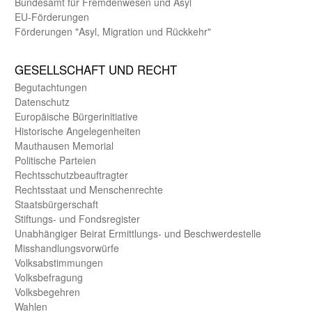
Bundes­amt für Fremden­wesen und Asyl
EU-Förde­rungen
Förderungen "Asyl, Migration und Rückkehr"
GE­SELL­SCHAFT UND RECHT
Begut­achtungen
Daten­schutz
Europäische Bürger­initiative
Historische Angelegen­heiten
Mauthausen Memorial
Politische Parteien
Rechts­schutz­beauftragter
Rechts­staat und Menschen­rechte
Staats­bürger­schaft
Stiftungs- und Fonds­register
Unab­hängiger Beirat Ermittlungs- und Beschwerde­stelle
Misshandlungs­vorwürfe
Volks­abstimmungen
Volks­befragung
Volks­begehren
Wahlen