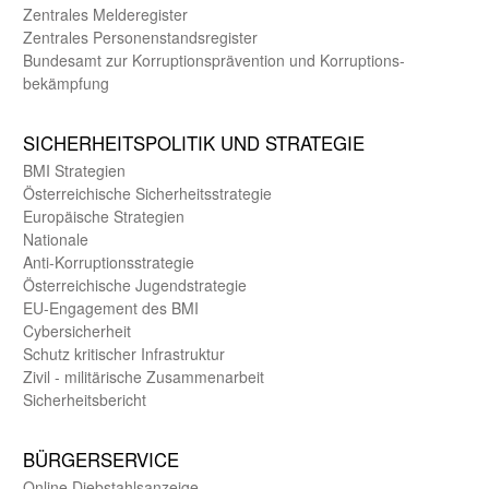
Zentrales Melde­register
Zentrales Personen­stands­register
Bundes­amt zur Korrup­tions­prävention und Korrup­tions­
bekämpfung
SICHER­HEITS­POLITIK UND STRATEGIE
BMI Strategien
Öster­reichische Sicherheits­strategie
Europäische Strategien
Nationale
Anti-Korruptions­strategie
Öster­reichische Jugend­strategie
EU-Engagement des BMI
Cybersicherheit
Schutz kritischer Infra­struktur
Zivil - militärische Zusammen­arbeit
Sicherheits­bericht
BÜRGER­SERVICE
Online Diebstahls­anzeige