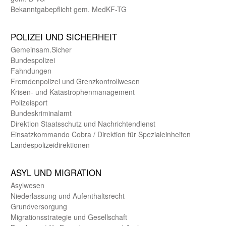
Bekanntgabepflicht gem. MedKF-TG
POLIZEI UND SICHER­HEIT
Gemein­sam.Sicher
Bundes­polizei
Fahndungen
Fremdenpolizei und Grenzkontrollwesen
Krisen- und Katastrophen­management
Polizeisport
Bundes­kriminal­amt
Direktion Staats­schutz und Nach­richten­dienst
Einsatz­kommando Cobra / Direktion für Spezialeinheiten
Landes­polizei­direk­tionen
ASYL UND MIGRA­TION
Asyl­wesen
Nieder­lassung und Aufent­halts­recht
Grund­versorgung
Migrations­strategie und Gesell­schaft