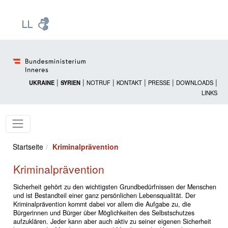
Zur Startseite: [Alt] +
Zum Hauptmenü: [Alt] +
Zum Headermenü: [Alt] +
Zum Inhalt: [Alt] +
Zum rechten Bereichsmenü: [Alt] +
Zur Sitemap: [Alt] +
Zum Footer: [Alt] +
[3]
[6]
[5]
[0]
[1]
[2]
[4]
|
|
|
|
|
|
UKRAINE
SYRIEN
NOTRUF
KONTAKT
PRESSE
DOWNLOADS
LINKS
Startseite
Kriminalprävention
Kriminalprävention
Sicherheit gehört zu den wichtigsten Grundbedürfnissen der Menschen
und ist Bestandteil einer ganz persönlichen Lebensqualität. Der
Kriminalprävention kommt dabei vor allem die Aufgabe zu, die
Bürgerinnen und Bürger über Möglichkeiten des Selbstschutzes
aufzuklären. Jeder kann aber auch aktiv zu seiner eigenen Sicherheit