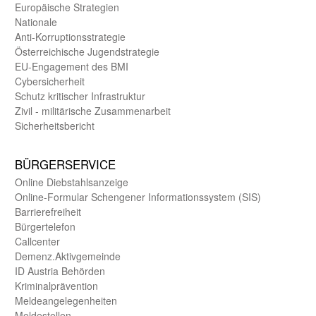
Europäische Strategien
Nationale
Anti-Korruptions­strategie
Öster­reichische Jugend­strategie
EU-Engagement des BMI
Cybersicherheit
Schutz kritischer Infra­struktur
Zivil - militärische Zusammen­arbeit
Sicherheits­bericht
BÜRGER­SERVICE
Online Diebstahls­anzeige
Online-Formular Schengener Informationssystem (SIS)
Barriere­freiheit
Bürger­telefon
Call­center
Demenz.Aktiv­gemeinde
ID Austria Behörden
Kriminal­prävention
Melde­an­ge­le­gen­heiten
Meld­estellen