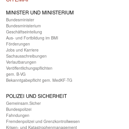
MINISTER UND MINIST­ERIUM
Bundes­minister
Bundes­ministerium
Geschäfts­einteilung
Aus- und Fortbildung im BMI
Förderungen
Jobs und Karriere
Sachaus­schreibungen
Verlautbarungen
Veröffentlichungspflichten
gem. B-VG
Bekanntgabepflicht gem. MedKF-TG
POLIZEI UND SICHER­HEIT
Gemein­sam.Sicher
Bundes­polizei
Fahndungen
Fremdenpolizei und Grenzkontrollwesen
Krisen- und Katastrophen­management