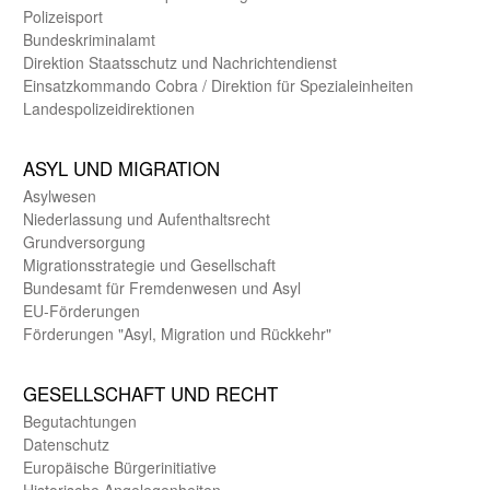
Polizeisport
Bundes­kriminal­amt
Direktion Staats­schutz und Nach­richten­dienst
Einsatz­kommando Cobra / Direktion für Spezialeinheiten
Landes­polizei­direk­tionen
ASYL UND MIGRA­TION
Asyl­wesen
Nieder­lassung und Aufent­halts­recht
Grund­versorgung
Migrations­strategie und Gesell­schaft
Bundes­amt für Fremden­wesen und Asyl
EU-Förde­rungen
Förderungen "Asyl, Migration und Rückkehr"
GE­SELL­SCHAFT UND RECHT
Begut­achtungen
Daten­schutz
Europäische Bürger­initiative