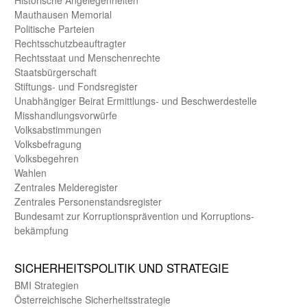
Historische Angelegen­heiten
Mauthausen Memorial
Politische Parteien
Rechts­schutz­beauftragter
Rechts­staat und Menschen­rechte
Staats­bürger­schaft
Stiftungs- und Fonds­register
Unab­hängiger Beirat Ermittlungs- und Beschwerde­stelle
Misshandlungs­vorwürfe
Volks­abstimmungen
Volks­befragung
Volks­begehren
Wahlen
Zentrales Melde­register
Zentrales Personen­stands­register
Bundes­amt zur Korrup­tions­prävention und Korrup­tions­
bekämpfung
SICHER­HEITS­POLITIK UND STRATEGIE
BMI Strategien
Öster­reichische Sicherheits­strategie