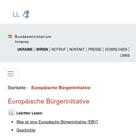
Zur Startseite: [Alt] +
Zum Hauptmenü: [Alt] +
Zum Headermenü: [Alt] +
Zum Inhalt: [Alt] +
Zum rechten Bereichsmenü: [Alt] +
Zur Sitemap: [Alt] +
Zum Footer: [Alt] +
[3]
[6]
[5]
[0]
[1]
[2]
[4]
|
|
|
|
|
|
UKRAINE
SYRIEN
NOTRUF
KONTAKT
PRESSE
DOWNLOADS
LINKS
Startseite
Europäische Bürgerinitiative
Europäische Bürgerinitiative
Leichter Lesen
Was ist eine Europäische Bürgerinitiative (EBI)?
Geschichte