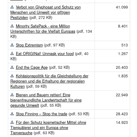
Verbot von Glyphosat und Schutz von
41.099
Menschen und Umwelt vor giftigen
Pestiziden
(pdf, 272 KB)
Minority SafePack - eine Million
8.401
Unterschriften für die Vielfalt Europas
(pdf, 134
KB)
Stop Extremism
(pdf, 97 KB)
513
Eat ORIGINal! Unmask your food
(pdf, 40
1.267
KB)
End the Cage Age
(pdf, 52 KB)
20.403
Kohäsionspolitik für die Gleichstellung der
1.835
Regionen und die Erhaltung der regionalen
Kulturen
(pdf, 59 KB)
Bienen und Bauern retten! Eine
22.949
bienenfreundliche Landwirtschaft für eine
gesunde Umwelt
(pdf, 55 KB)
Stop Finning – Stop the trade
(pdf, 53 KB)
28.423
Für den Schutz kosmetischer Mittel ohne
14.923
Tierquälerei und ein Europa ohne
Tierversuche
(pdf, 63 KB)