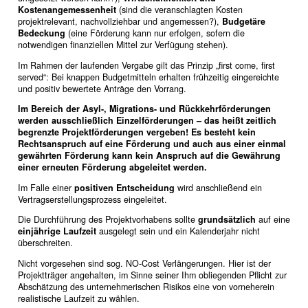
Kostenangemessenheit
(sind die veranschlagten Kosten
projektrelevant, nachvollziehbar und angemessen?),
Budgetäre
Bedeckung
(eine Förderung kann nur erfolgen, sofern die
notwendigen finanziellen Mittel zur Verfügung stehen).
Im Rahmen der laufenden Vergabe gilt das Prinzip „first come, first
served“: Bei knappen Budgetmitteln erhalten frühzeitig eingereichte
und positiv bewertete Anträge den Vorrang.
Im Bereich der Asyl-, Migrations- und Rückkehrförderungen
werden ausschließlich Einzelförderungen – das heißt zeitlich
begrenzte Projektförderungen vergeben! Es besteht kein
Rechtsanspruch auf eine Förderung und auch aus einer einmal
gewährten Förderung kann kein Anspruch auf die Gewährung
einer erneuten Förderung abgeleitet werden.
Im Falle einer
positiven Entscheidung
wird anschließend ein
Vertragserstellungsprozess eingeleitet.
Die Durchführung des Projektvorhabens sollte
grundsätzlich
auf eine
einjährige Laufzeit
ausgelegt sein und ein Kalenderjahr nicht
überschreiten.
Nicht vorgesehen sind sog. NO-Cost Verlängerungen. Hier ist der
Projektträger angehalten, im Sinne seiner Ihm obliegenden Pflicht zur
Abschätzung des unternehmerischen Risikos eine von vorneherein
realistische Laufzeit zu wählen.