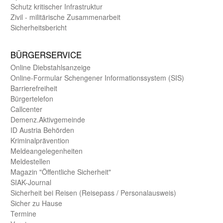
Schutz kritischer Infra­struktur
Zivil - militärische Zusammen­arbeit
Sicherheits­bericht
BÜRGER­SERVICE
Online Diebstahls­anzeige
Online-Formular Schengener Informationssystem (SIS)
Barriere­freiheit
Bürger­telefon
Call­center
Demenz.Aktiv­gemeinde
ID Austria Behörden
Kriminal­prävention
Melde­an­ge­le­gen­heiten
Meld­estellen
Magazin "Öffentliche Sicherheit"
SIAK-Journal
Sicherheit bei Reisen (Reise­pass / Personal­ausweis)
Sicher zu Hause
Termine