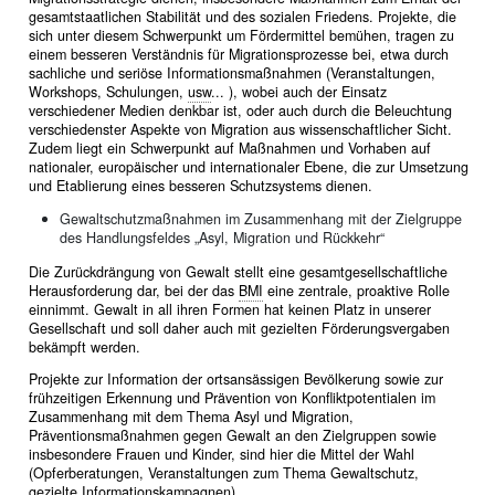
gesamtstaatlichen Stabilität und des sozialen Friedens. Projekte, die
sich unter diesem Schwerpunkt um Fördermittel bemühen, tragen zu
einem besseren Verständnis für Migrationsprozesse bei, etwa durch
sachliche und seriöse Informationsmaßnahmen (Veranstaltungen,
Workshops, Schulungen,
usw
... ), wobei auch der Einsatz
verschiedener Medien denkbar ist, oder auch durch die Beleuchtung
verschiedenster Aspekte von Migration aus wissenschaftlicher Sicht.
Zudem liegt ein Schwerpunkt auf Maßnahmen und Vorhaben auf
nationaler, europäischer und internationaler Ebene, die zur Umsetzung
und Etablierung eines besseren Schutzsystems dienen.
Gewaltschutzmaßnahmen im Zusammenhang mit der Zielgruppe
des Handlungsfeldes „Asyl, Migration und Rückkehr“
Die Zurückdrängung von Gewalt stellt eine gesamtgesellschaftliche
Herausforderung dar, bei der das
BMI
eine zentrale, proaktive Rolle
einnimmt. Gewalt in all ihren Formen hat keinen Platz in unserer
Gesellschaft und soll daher auch mit gezielten Förderungsvergaben
bekämpft werden.
Projekte zur Information der ortsansässigen Bevölkerung sowie zur
frühzeitigen Erkennung und Prävention von Konfliktpotentialen im
Zusammenhang mit dem Thema Asyl und Migration,
Präventionsmaßnahmen gegen Gewalt an den Zielgruppen sowie
insbesondere Frauen und Kinder, sind hier die Mittel der Wahl
(Opferberatungen, Veranstaltungen zum Thema Gewaltschutz,
gezielte Informationskampagnen).