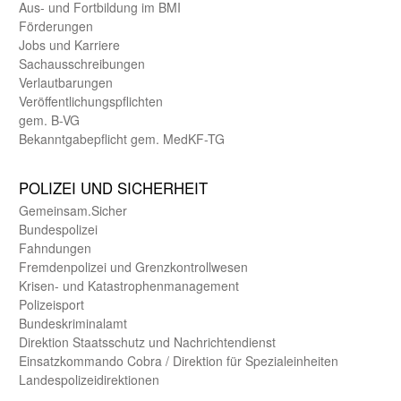
Aus- und Fortbildung im BMI
Förderungen
Jobs und Karriere
Sachaus­schreibungen
Verlautbarungen
Veröffentlichungspflichten
gem. B-VG
Bekanntgabepflicht gem. MedKF-TG
POLIZEI UND SICHER­HEIT
Gemein­sam.Sicher
Bundes­polizei
Fahndungen
Fremdenpolizei und Grenzkontrollwesen
Krisen- und Katastrophen­management
Polizeisport
Bundes­kriminal­amt
Direktion Staats­schutz und Nach­richten­dienst
Einsatz­kommando Cobra / Direktion für Spezialeinheiten
Landes­polizei­direk­tionen