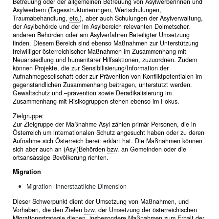
Betreuung oder der allgemeinen Betreuung von Asylwerberinnen und
Asylwerbern (Tagesstrukturierungen, Wertschulungen,
Traumabehandlung,
etc.
), aber auch Schulungen der Asylverwaltung,
der Asylbehörde und der im Asylbereich relevanten Dolmetscher,
anderen Behörden oder am Asylverfahren Beteiligter Umsetzung
finden. Diesem Bereich sind ebenso Maßnahmen zur Unterstützung
freiwilliger österreichischer Maßnahmen im Zusammenhang mit
Neuansiedlung und humanitärer Hilfsaktionen, zuzuordnen. Zudem
können Projekte, die zur Sensibilisierung/Information der
Aufnahmegesellschaft oder zur Prävention von Konfliktpotentialen im
gegenständlichen Zusammenhang beitragen, unterstützt werden.
Gewaltschutz und –prävention sowie Deradikalisierung im
Zusammenhang mit Risikogruppen stehen ebenso im Fokus.
Zielgruppe:
Zur Zielgruppe der Maßnahme Asyl zählen primär Personen, die in
Österreich um internationalen Schutz angesucht haben oder zu deren
Aufnahme sich Österreich bereit erklärt hat. Die Maßnahmen können
sich aber auch an (Asyl)Behörden
bzw.
an Gemeinden oder die
ortsansässige Bevölkerung richten.
Migration
Migration- innerstaatliche Dimension
Dieser Schwerpunkt dient der Umsetzung von Maßnahmen, und
Vorhaben, die den Zielen
bzw.
der Umsetzung der österreichischen
Migrationsstrategie dienen, insbesondere Maßnahmen zum Erhalt der