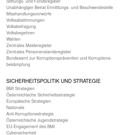
Stiftungs- und Fonds­register
Unab­hängiger Beirat Ermittlungs- und Beschwerde­stelle
Misshandlungs­vorwürfe
Volks­abstimmungen
Volks­befragung
Volks­begehren
Wahlen
Zentrales Melde­register
Zentrales Personen­stands­register
Bundes­amt zur Korrup­tions­prävention und Korrup­tions­
bekämpfung
SICHER­HEITS­POLITIK UND STRATEGIE
BMI Strategien
Öster­reichische Sicherheits­strategie
Europäische Strategien
Nationale
Anti-Korruptions­strategie
Öster­reichische Jugend­strategie
EU-Engagement des BMI
Cybersicherheit