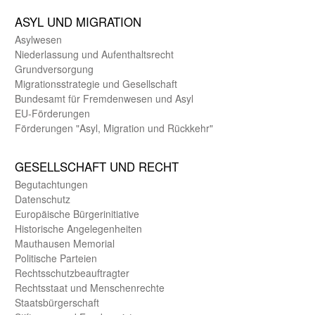
ASYL UND MIGRA­TION
Asyl­wesen
Nieder­lassung und Aufent­halts­recht
Grund­versorgung
Migrations­strategie und Gesell­schaft
Bundes­amt für Fremden­wesen und Asyl
EU-Förde­rungen
Förderungen "Asyl, Migration und Rückkehr"
GE­SELL­SCHAFT UND RECHT
Begut­achtungen
Daten­schutz
Europäische Bürger­initiative
Historische Angelegen­heiten
Mauthausen Memorial
Politische Parteien
Rechts­schutz­beauftragter
Rechts­staat und Menschen­rechte
Staats­bürger­schaft