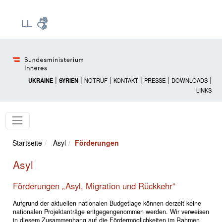
Zur Startseite: [Alt] +
Zum Hauptmenü: [Alt] +
Zum Headermenü: [Alt] +
Zum Inhalt: [Alt] +
Zum rechten Bereichsmenü: [Alt] +
Zur Sitemap: [Alt] +
Zum Footer: [Alt] +
[3]
[6]
[5]
[0]
[1]
[2]
[4]
|
|
|
|
|
|
UKRAINE
SYRIEN
NOTRUF
KONTAKT
PRESSE
DOWNLOADS
LINKS
Startseite
Asyl
Förderungen
Asyl
Förderungen „Asyl, Migration und Rückkehr“
Aufgrund der aktuellen nationalen Budgetlage können derzeit keine
nationalen Projektanträge entgegengenommen werden. Wir verweisen
in diesem Zusammenhang auf die Fördermöglichkeiten im Rahmen