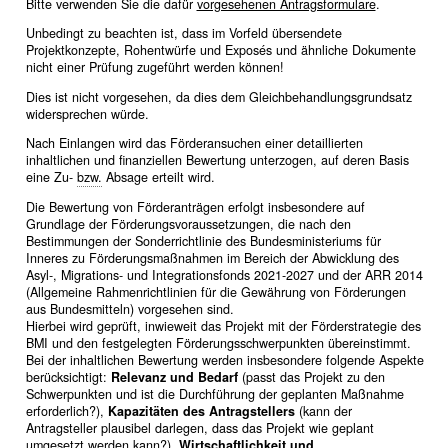
Bitte verwenden Sie die dafür
vorgesehenen Antragsformulare
.
Unbedingt zu beachten ist, dass im Vorfeld übersendete
Projektkonzepte, Rohentwürfe und Exposés und ähnliche Dokumente
nicht einer Prüfung zugeführt werden können!
Dies ist nicht vorgesehen, da dies dem Gleichbehandlungsgrundsatz
widersprechen würde.
Nach Einlangen wird das Förderansuchen einer detaillierten
inhaltlichen und finanziellen Bewertung unterzogen, auf deren Basis
eine Zu-
bzw.
Absage erteilt wird.
Die Bewertung von Förderanträgen erfolgt insbesondere auf
Grundlage der Förderungsvoraussetzungen, die nach den
Bestimmungen der Sonderrichtlinie des Bundesministeriums für
Inneres zu Förderungsmaßnahmen im Bereich der Abwicklung des
Asyl-, Migrations- und Integrationsfonds 2021-2027 und der ARR 2014
(Allgemeine Rahmenrichtlinien für die Gewährung von Förderungen
aus Bundesmitteln) vorgesehen sind.
Hierbei wird geprüft, inwieweit das Projekt mit der Förderstrategie des
BMI und den festgelegten Förderungsschwerpunkten übereinstimmt.
Bei der inhaltlichen Bewertung werden insbesondere folgende Aspekte
berücksichtigt:
Relevanz und Bedarf
(passt das Projekt zu den
Schwerpunkten und ist die Durchführung der geplanten Maßnahme
erforderlich?),
Kapazitäten des Antragstellers
(kann der
Antragsteller plausibel darlegen, dass das Projekt wie geplant
umgesetzt werden kann?),
Wirtschaftlichkeit und