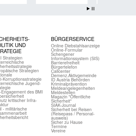
CHER­HEITS­
BÜRGER­SERVICE
LITIK UND
Online Diebstahls­anzeige
Online-Formular
TRATEGIE
Schengener
I Strategien
Informationssystem (SIS)
er­reichische
Barriere­freiheit
herheits­strategie
Bürger­telefon
ropäische Strategien
Call­center
ionale
Demenz.Aktiv­gemeinde
i-Korruptions­strategie
ID Austria Behörden
er­reichische Jugend­
Kriminal­prävention
ategie
Melde­an­ge­le­gen­heiten
-Engagement des BMI
Meld­estellen
ersicherheit
Magazin "Öffentliche
utz kritischer Infra­
Sicherheit"
uktur
SIAK-Journal
il - militärische
Sicherheit bei Reisen
sammen­arbeit
(Reise­pass / Personal­
herheits­bericht
ausweis)
Sicher zu Hause
Termine
Vereine