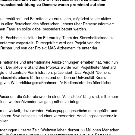
Bewusstseinsbildung zu Demenz waren prominent auf dem
unterstützen und Betroffene zu ermutigen, möglichst lange aktive
 in allen Bereichen des öffentlichen Lebens über Demenz informiert
nen Familien sollte dabei besonders betont werden.
h, Fachbereichsleiter im E-Learning-Team der Sicherheitsakademie
ferenz vorgestellt. Durchgeführt wird das Projekt von der
ichter und von der Projekt MAS Alzheimerhilfe unter der
he nationale und internationale Auszeichnungen erhalten hat, wird nun
t. Der aktuelle Stand des Projekts wurde vom Projektleiter Gerhard
gie und zentrale Administration, präsentiert. Das Projekt "Demenz
ndesministeriums für Inneres und der Donau-Universität Krems
ung von Weiterbildungsmaßnahmen für Bedienstete des öffentlichen
rsonen, die österreichweit in einer "Amtsstube" tätig sind, mit einem
einen wertschätzenden Umgang näher zu bringen.
n entwickelt, dazu werden Fokusgruppengespräche durchgeführt und
 erhöhten Bewusstseins und einer verbesserten Handlungskompetenz in
ilien.
rderungen unserer Zeit. Weltweit leben derzeit 50 Millionen Menschen
18). In Österreich waren 2013 schätzungsweise 145.431 Personen