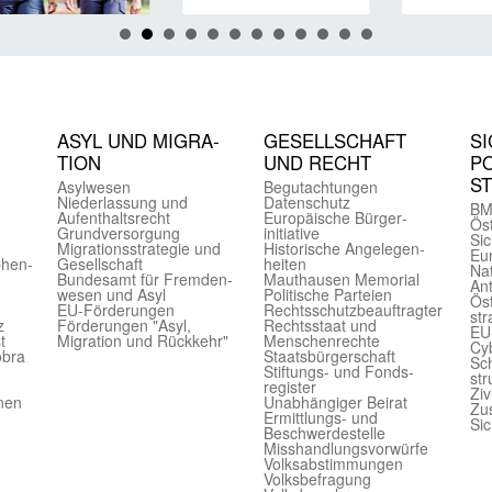
ASYL UND MIGRA­
GE­SELL­SCHAFT
SI
TION
UND RECHT
PO
S
Asyl­wesen
Begut­achtungen
Nieder­lassung und
Daten­schutz
BM
Aufent­halts­recht
Europäische Bürger­
Öst
Grund­versorgung
initiative
Sic
Migrations­strategie und
Historische Angelegen­
Eu
phen­
Gesell­schaft
heiten
Nat
Bundes­amt für Fremden­
Mauthausen Memorial
Ant
wesen und Asyl
Politische Parteien
Öst
EU-Förde­rungen
Rechts­schutz­beauftragter
str
z
Förderungen "Asyl,
Rechts­staat und
EU
t
Migration und Rückkehr"
Menschen­rechte
Cyb
obra
Staats­bürger­schaft
Sch
Stiftungs- und Fonds­
str
register
Ziv
onen
Unab­hängiger Beirat
Zu
Ermittlungs- und
Sic
Beschwerde­stelle
Misshandlungs­vorwürfe
Volks­abstimmungen
Volks­befragung