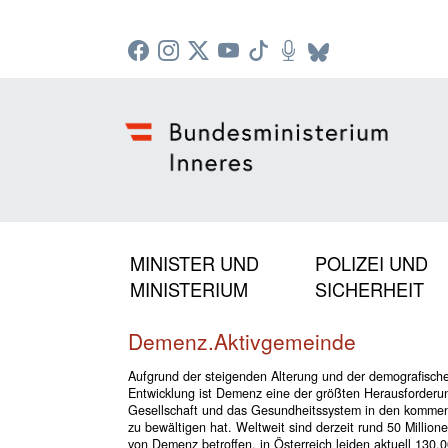
Zur Startseite: [Alt] +
Zum Hauptmenü: [Alt] +
Zum Headermenü: [Alt] +
Zum Inhalt: [Alt] +
Zum rechten Bereichsmenü: [Alt] +
Zur Sitemap: [Alt] +
Zum Footer: [Alt] +
[3]
[6]
[5]
[0]
[1]
[2]
[4]
MINISTER UND
POLIZEI UND
MINISTERIUM
SICHERHEIT
Demenz.Aktivgemeinde
Aufgrund der steigenden Alterung und der demografisch
Entwicklung ist Demenz eine der größten Herausforderun
Gesellschaft und das Gesundheitssystem in den komme
zu bewältigen hat. Weltweit sind derzeit rund 50 Millio
von Demenz betroffen, in Österreich leiden aktuell 130.