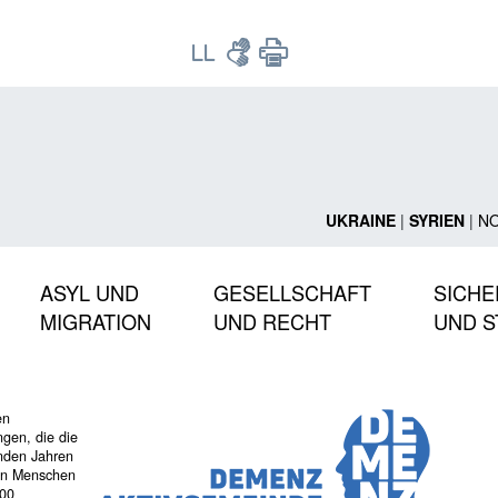
UKRAINE
|
SYRIEN
|
N
ASYL UND
GESELLSCHAFT
SICHE
MIGRATION
UND RECHT
UND S
en
gen, die die
nden Jahren
nen Menschen
000