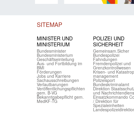
SITEMAP
MINISTER UND
POLIZEI UND
MINIST­ERIUM
SICHER­HEIT
Bundes­minister
Gemein­sam.Sicher
Bundes­ministerium
Bundes­polizei
Geschäfts­einteilung
Fahndungen
Aus- und Fortbildung im
Fremdenpolizei und
BMI
Grenzkontrollwesen
Förderungen
Krisen- und Katastro
Jobs und Karriere
management
Sachaus­schreibungen
Polizeisport
Verlautbarungen
Bundes­kriminal­amt
Veröffentlichungspflichten
Direktion Staats­schut
gem. B-VG
und Nach­richten­diens
Bekanntgabepflicht gem.
Einsatz­kommando C
MedKF-TG
/ Direktion für
Spezialeinheiten
Landes­polizei­direk­ti