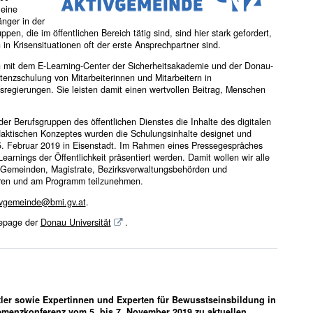
eine
nger in der
en, die im öffentlichen Bereich tätig sind, sind hier stark gefordert,
n Krisensituationen oft der erste Ansprechpartner sind.
n mit dem E-Learning-Center der Sicherheitsakademie und der Donau-
enzschulung von Mitarbeiterinnen und Mitarbeitern in
gierungen. Sie leisten damit einen wertvollen Beitrag, Menschen
 Berufsgruppen des öffentlichen Dienstes die Inhalte des digitalen
daktischen Konzeptes wurden die Schulungsinhalte designet und
 5. Februar 2019 in Eisenstadt. Im Rahmen eines Pressegespräches
arnings der Öffentlichkeit präsentiert werden. Damit wollen wir alle
r Gemeinden, Magistrate, Bezirksverwaltungsbehörden und
ieren und am Programm teilzunehmen.
vgemeinde@bmi.gv.at
.
mepage der
Donau Universität
.
ler sowie Expertinnen und Experten für Bewusstseinsbildung in
emenzkonferenz vom 5. bis 7. November 2019 zu aktuellen