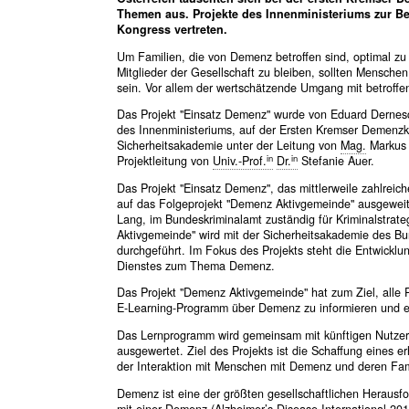
Themen aus. Projekte des Innenministeriums zur 
Kongress vertreten.
Um Familien, die von Demenz betroffen sind, optimal zu 
Mitglieder der Gesellschaft zu bleiben, sollten Menschen
sein. Vor allem der wertschätzende Umgang mit betroffe
Das Projekt "Einsatz Demenz" wurde von Eduard Dernesc
des Innenministeriums, auf der Ersten Kremser Demenzkon
Sicherheitsakademie unter der Leitung von
Mag.
Markus R
in
in
Projektleitung von
Univ.-Prof.
Dr.
Stefanie Auer.
Das Projekt "Einsatz Demenz", das mittlerweile zahlreic
auf das Folgeprojekt "Demenz Aktivgemeinde" ausgeweite
Lang, im Bundeskriminalamt zuständig für Kriminalstrate
Aktivgemeinde" wird mit der Sicherheitsakademie des Bu
durchgeführt. Im Fokus des Projekts steht die Entwickl
Dienstes zum Thema Demenz.
Das Projekt "Demenz Aktivgemeinde" hat zum Ziel, alle Pe
E-Learning-Programm über Demenz zu informieren und 
Das Lernprogramm wird gemeinsam mit künftigen Nutzer
ausgewertet. Ziel des Projekts ist die Schaffung eines
der Interaktion mit Menschen mit Demenz und deren Fam
Demenz ist eine der größten gesellschaftlichen Herausfo
mit einer Demenz (Alzheimer’s Disease International 20