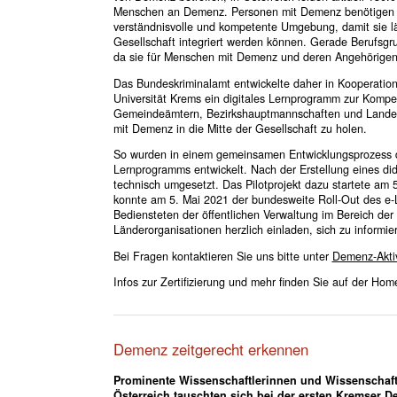
Menschen an Demenz. Personen mit Demenz benötigen 
verständnisvolle und kompetente Umgebung, damit sie lä
Gesellschaft integriert werden können. Gerade Berufsgrupp
da sie für Menschen mit Demenz und deren Angehörigen i
Das Bundeskriminalamt entwickelte daher in Kooperatio
Universität Krems ein digitales Lernprogramm zur Kompet
Gemeindeämtern, Bezirkshauptmannschaften und Landesre
mit Demenz in die Mitte der Gesellschaft zu holen.
So wurden in einem gemeinsamen Entwicklungsprozess der
Lernprogramms entwickelt. Nach der Erstellung eines di
technisch umgesetzt. Das Pilotprojekt dazu startete am
konnte am 5. Mai 2021 der bundesweite Roll-Out des e-Le
Bediensteten der öffentlichen Verwaltung im Bereich de
Länderorganisationen herzlich einladen, sich zu inform
Bei Fragen kontaktieren Sie uns bitte unter
Demenz-Akti
Infos zur Zertifizierung und mehr finden Sie auf der Ho
Demenz zeitgerecht erkennen
Prominente Wissenschaftlerinnen und Wissenschaft
Österreich tauschten sich bei der ersten Kremser D