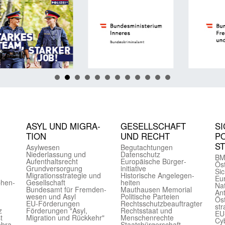
ASYL UND MIGRA­
GE­SELL­SCHAFT
SI
TION
UND RECHT
PO
S
Asyl­wesen
Begut­achtungen
Nieder­lassung und
Daten­schutz
BM
Aufent­halts­recht
Europäische Bürger­
Öst
Grund­versorgung
initiative
Sic
Migrations­strategie und
Historische Angelegen­
Eu
phen­
Gesell­schaft
heiten
Nat
Bundes­amt für Fremden­
Mauthausen Memorial
Ant
wesen und Asyl
Politische Parteien
Öst
EU-Förde­rungen
Rechts­schutz­beauftragter
str
z
Förderungen "Asyl,
Rechts­staat und
EU
t
Migration und Rückkehr"
Menschen­rechte
Cyb
obra
Staats­bürger­schaft