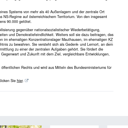
ines Systems von mehr als 40 Außenlagern und der zentrale Ort
 das NS-Regime auf österreichischem Territorium. Von den insgesamt
tens 90.000 getötet.
lisierung gegenüber nationalsozialistischer Wiederbetätigung,
iten und Demokratiefeindlichkeit. Weiters soll sie dazu beitragen, das
hen im ehemaligen Konzentrationslager Mauthausen, im ehemaligen
KZ
htnis zu bewahren. Sie versteht sich als Gedenk- und Lernort, an dem
ttlung zu einer der zentralen Aufgaben gehört. Sie fördert die
 Gegenwart und Zukunft mit dem Ziel, vergleichbare Entwicklungen,
öffentlichen Rechts und wird aus Mitteln des Bundesministeriums für
licken Sie
hier
.