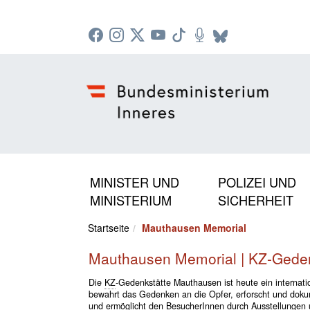
Zur Startseite: [Alt] +
Zum Hauptmenü: [Alt] +
Zum Headermenü: [Alt] +
Zum Inhalt: [Alt] +
Zum rechten Bereichsmenü: [Alt] +
Zur Sitemap: [Alt] +
Zum Footer: [Alt] +
[3]
[6]
[5]
[0]
[1]
[2]
[4]
MINISTER UND
POLIZEI UND
MINISTERIUM
SICHERHEIT
Startseite
Mauthausen Memorial
Mauthausen Memorial | KZ-Geden
Die
KZ
-Gedenkstätte Mauthausen ist heute ein internatio
bewahrt das Gedenken an die Opfer, erforscht und doku
und ermöglicht den BesucherInnen durch Ausstellungen