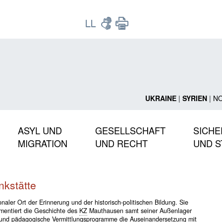
UKRAINE
|
SYRIEN
|
N
ASYL UND
GESELLSCHAFT
SICHE
MIGRATION
UND RECHT
UND S
kstätte
naler Ort der Erinnerung und der historisch-politischen Bildung. Sie
mentiert die Geschichte des
KZ
Mauthausen samt seiner Außenlager
 und pädagogische Vermittlungsprogramme die Auseinandersetzung mit