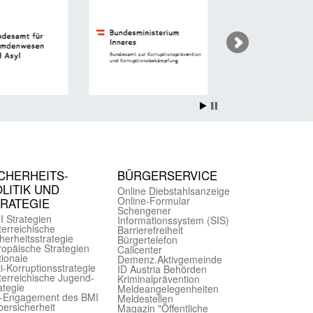
CHER­HEITS­
BÜRGER­SERVICE
LITIK UND
Online Diebstahls­anzeige
Online-Formular
TRATEGIE
Schengener
I Strategien
Informationssystem (SIS)
er­reichische
Barriere­freiheit
herheits­strategie
Bürger­telefon
ropäische Strategien
Call­center
ionale
Demenz.Aktiv­gemeinde
i-Korruptions­strategie
ID Austria Behörden
er­reichische Jugend­
Kriminal­prävention
ategie
Melde­an­ge­le­gen­heiten
-Engagement des BMI
Meld­estellen
ersicherheit
Magazin "Öffentliche