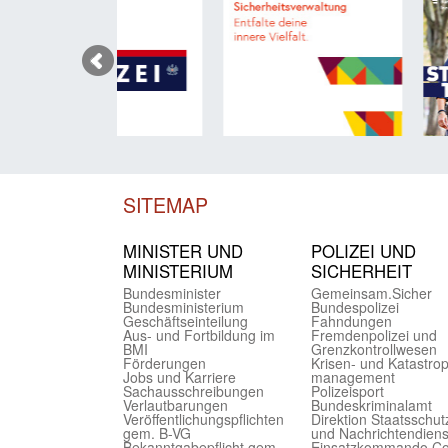
SITEMAP
MINISTER UND
POLIZEI UND
MINIST­ERIUM
SICHER­HEIT
Bundes­minister
Gemein­sam.Sicher
Bundes­ministerium
Bundes­polizei
Geschäfts­einteilung
Fahndungen
Aus- und Fortbildung im
Fremdenpolizei und
BMI
Grenzkontrollwesen
Förderungen
Krisen- und Katastro
Jobs und Karriere
management
Sachaus­schreibungen
Polizeisport
Verlautbarungen
Bundes­kriminal­amt
Veröffentlichungspflichten
Direktion Staats­schut
gem. B-VG
und Nach­richten­diens
Bekanntgabepflicht gem.
Einsatz­kommando C