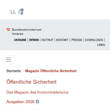
Zur Startseite: [Alt] +
Zum Hauptmenü: [Alt] +
Zum Headermenü: [Alt] +
Zum Inhalt: [Alt] +
Zum rechten Bereichsmenü: [Alt] +
Zur Sitemap: [Alt] +
Zum Footer: [Alt] +
[3]
[6]
[5]
[0]
[1]
[2]
[4]
|
|
|
|
|
|
UKRAINE
SYRIEN
NOTRUF
KONTAKT
PRESSE
DOWNLOADS
LINKS
Startseite
Magazin Öffentliche Sicherheit
Öffentliche Sicherheit
Das Magazin des Innenministeriums
Ausgaben 2026