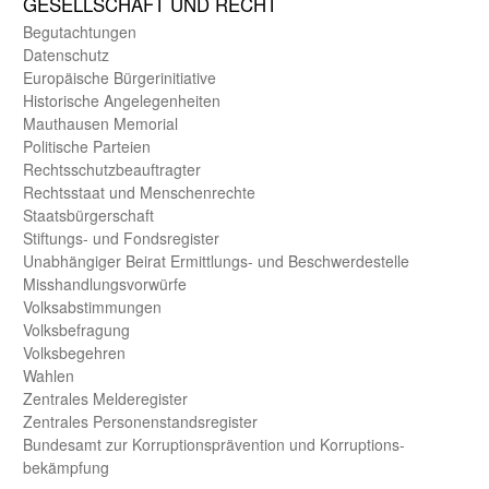
GE­SELL­SCHAFT UND RECHT
Begut­achtungen
Daten­schutz
Europäische Bürger­initiative
Historische Angelegen­heiten
Mauthausen Memorial
Politische Parteien
Rechts­schutz­beauftragter
Rechts­staat und Menschen­rechte
Staats­bürger­schaft
Stiftungs- und Fonds­register
Unab­hängiger Beirat Ermittlungs- und Beschwerde­stelle
Misshandlungs­vorwürfe
Volks­abstimmungen
Volks­befragung
Volks­begehren
Wahlen
Zentrales Melde­register
Zentrales Personen­stands­register
Bundes­amt zur Korrup­tions­prävention und Korrup­tions­
bekämpfung