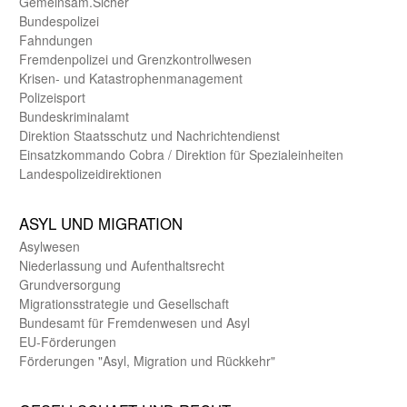
Gemein­sam.Sicher
Bundes­polizei
Fahndungen
Fremdenpolizei und Grenzkontrollwesen
Krisen- und Katastrophen­management
Polizeisport
Bundes­kriminal­amt
Direktion Staats­schutz und Nach­richten­dienst
Einsatz­kommando Cobra / Direktion für Spezialeinheiten
Landes­polizei­direk­tionen
ASYL UND MIGRA­TION
Asyl­wesen
Nieder­lassung und Aufent­halts­recht
Grund­versorgung
Migrations­strategie und Gesell­schaft
Bundes­amt für Fremden­wesen und Asyl
EU-Förde­rungen
Förderungen "Asyl, Migration und Rückkehr"