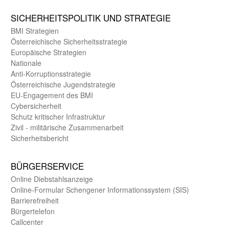
SICHER­HEITS­POLITIK UND STRATEGIE
BMI Strategien
Öster­reichische Sicherheits­strategie
Europäische Strategien
Nationale
Anti-Korruptions­strategie
Öster­reichische Jugend­strategie
EU-Engagement des BMI
Cybersicherheit
Schutz kritischer Infra­struktur
Zivil - militärische Zusammen­arbeit
Sicherheits­bericht
BÜRGER­SERVICE
Online Diebstahls­anzeige
Online-Formular Schengener Informationssystem (SIS)
Barriere­freiheit
Bürger­telefon
Call­center