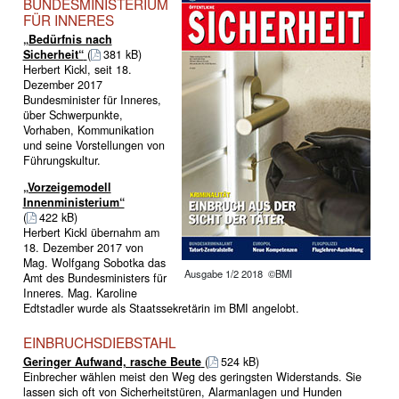
BUNDESMINISTERIUM
FÜR INNERES
„Bedürfnis nach
Sicherheit“
(
381 kB)
Herbert Kickl, seit 18.
Dezember 2017
Bundesminister für Inneres,
über Schwerpunkte,
Vorhaben, Kommunikation
und seine Vorstellungen von
Führungskultur.
„Vorzeigemodell
Innenministerium“
(
422 kB)
Herbert Kickl übernahm am
18. Dezember 2017 von
Mag. Wolfgang Sobotka das
Ausgabe 1/2 2018 ©BMI
Amt des Bundesministers für
Inneres. Mag. Karoline
Edtstadler wurde als Staatssekretärin im BMI angelobt.
EINBRUCHSDIEBSTAHL
Geringer Aufwand, rasche Beute
(
524 kB)
Einbrecher wählen meist den Weg des geringsten Widerstands. Sie
lassen sich oft von Sicherheitstüren, Alarmanlagen und Hunden