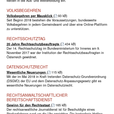
fließen in die Aus- und Weiterbildung ein.
VOLKSBEGEHREN
Volksbegehren per Mausklick
(
93 kB)
Seit Beginn 2018 bestehen die Voraussetzungen, bundesweite
Volksbegehren in jedem Gemeindeamt und über eine Online-Plattform
zu unterstützen.
RECHTSSCHUTZTAG
20 Jahre Rechtsschutzbeauftragte
(
434 kB)
Der 14. Rechtsschutztag im Bundesministerium für Inneres am 9.
November 2017 war der Institution der Rechtsschutzbeauftragten in
Österreich gewidmet.
DATENSCHUTZRECHT
Wesentliche Neuerungen
(
115 kB)
Mit der im Mai 2018 in Kraft tretenden Datenschutz-Grundverordnung
(DSGVO) der EU und dem Datenschutz-Anpassungsgesetz gibt es
wesentliche Neuerungen im Datenschutzrecht.
RECHTSANWALTSCHAFTLICHER
BEREITSCHAFTSDIENST
Gewinn für den Rechtsstaat
(
165 kB)
Der rechtsanwaltliche Journaldienst ist für Beschuldigte eines
Strafverfahrens rund um die Uhr erreichbar. Die kostenfreie Hotline