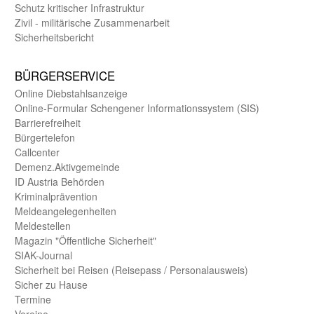
Schutz kritischer Infra­struktur
Zivil - militärische Zusammen­arbeit
Sicherheits­bericht
BÜRGER­SERVICE
Online Diebstahls­anzeige
Online-Formular Schengener Informationssystem (SIS)
Barriere­freiheit
Bürger­telefon
Call­center
Demenz.Aktiv­gemeinde
ID Austria Behörden
Kriminal­prävention
Melde­an­ge­le­gen­heiten
Meld­estellen
Magazin "Öffentliche Sicherheit"
SIAK-Journal
Sicherheit bei Reisen (Reise­pass / Personal­ausweis)
Sicher zu Hause
Termine
Vereine