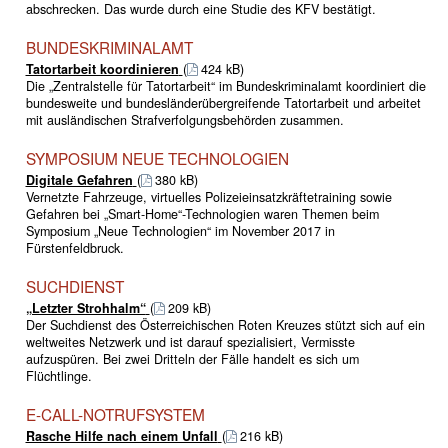
abschrecken. Das wurde durch eine Studie des KFV bestätigt.
BUNDESKRIMINALAMT
Tatortarbeit koordinieren
(
424 kB)
Die „Zentralstelle für Tatortarbeit“ im Bundeskriminalamt koordiniert die
bundesweite und bundesländerübergreifende Tatortarbeit und arbeitet
mit ausländischen Strafverfolgungsbehörden zusammen.
SYMPOSIUM NEUE TECHNOLOGIEN
Digitale Gefahren
(
380 kB)
Vernetzte Fahrzeuge, virtuelles Polizeieinsatzkräftetraining sowie
Gefahren bei „Smart-Home“-Technologien waren Themen beim
Symposium „Neue Technologien“ im November 2017 in
Fürstenfeldbruck.
SUCHDIENST
„Letzter Strohhalm“
(
209 kB)
Der Suchdienst des Österreichischen Roten Kreuzes stützt sich auf ein
weltweites Netzwerk und ist darauf spezialisiert, Vermisste
aufzuspüren. Bei zwei Dritteln der Fälle handelt es sich um
Flüchtlinge.
E-CALL-NOTRUFSYSTEM
Rasche Hilfe nach einem Unfall
(
216 kB)