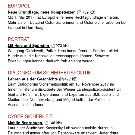
EUROPOL
Neue Grundlage, neue Kompetenzen
(
789 kB)
Mit 1. Mai 2017 hat Europol eine neue Rechtsgrundlage erhalten.
Mehr als ein Dutzend Österreicherinnen und Österreicher arbeiten bei
Europol in Den Haag.
PORTRÄT
Mit Herz und Spürsinn
(
273 kB)
Wolfgang Gleichweit, Polizeidiensthundeführer in Pension, bildet
Hunde aus, die Krebszellen erschnuppern können. Schwere
Erkrankungen können dadurch früh erkannt werden.
DIALOGFORUM SICHERHEITSPOLITIK
Lehren aus der Geschichte
(
477 kB)
Beim Dialogforum Sicherheitspolitik am 10. November 2017 im
Innenministerium diskutierte der Wiener Landespolizeipräsident Dr.
Gerhard Pürstl mit Expertinnen und Experten aus BMI, Justiz und
Medien über Verantwortung und Möglichkeiten der Polizei in
Ausnahmesituationen.
CYBER-SICHERHEIT
Mobile Bedrohung
(
146 kB)
Laut einer Studie von Kaspersky Lab werden mobile Nutzer in
Deutschland immer öfter von Ransomware attackiert. Jeder dritte