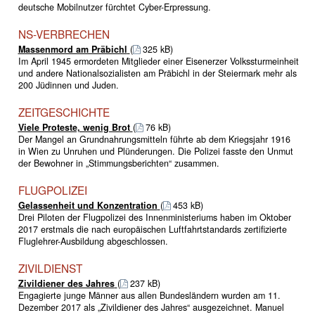
deutsche Mobilnutzer fürchtet Cyber-Erpressung.
NS-VERBRECHEN
Massenmord am Präbichl
(
325 kB)
Im April 1945 ermordeten Mitglieder einer Eisenerzer Volkssturmeinheit
und andere Nationalsozialisten am Präbichl in der Steiermark mehr als
200 Jüdinnen und Juden.
ZEITGESCHICHTE
Viele Proteste, wenig Brot
(
76 kB)
Der Mangel an Grundnahrungsmitteln führte ab dem Kriegsjahr 1916
in Wien zu Unruhen und Plünderungen. Die Polizei fasste den Unmut
der Bewohner in „Stimmungsberichten“ zusammen.
FLUGPOLIZEI
Gelassenheit und Konzentration
(
453 kB)
Drei Piloten der Flugpolizei des Innenministeriums haben im Oktober
2017 erstmals die nach europäischen Luftfahrtstandards zertifizierte
Fluglehrer-Ausbildung abgeschlossen.
ZIVILDIENST
Zivildiener des Jahres
(
237 kB)
Engagierte junge Männer aus allen Bundesländern wurden am 11.
Dezember 2017 als „Zivildiener des Jahres“ ausgezeichnet. Manuel