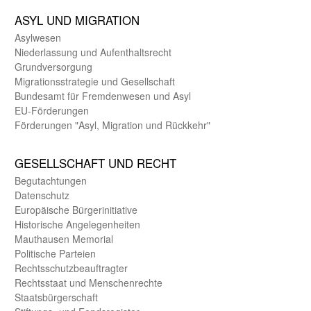
ASYL UND MIGRA­TION
Asyl­wesen
Nieder­lassung und Aufent­halts­recht
Grund­versorgung
Migrations­strategie und Gesell­schaft
Bundes­amt für Fremden­wesen und Asyl
EU-Förde­rungen
Förderungen "Asyl, Migration und Rückkehr"
GE­SELL­SCHAFT UND RECHT
Begut­achtungen
Daten­schutz
Europäische Bürger­initiative
Historische Angelegen­heiten
Mauthausen Memorial
Politische Parteien
Rechts­schutz­beauftragter
Rechts­staat und Menschen­rechte
Staats­bürger­schaft