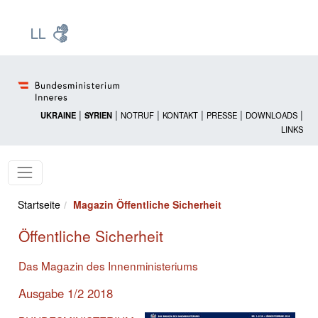
Zur Startseite: [Alt] +
Zum Hauptmenü: [Alt] +
Zum Headermenü: [Alt] +
Zum Inhalt: [Alt] +
Zum rechten Bereichsmenü: [Alt] +
Zur Sitemap: [Alt] +
Zum Footer: [Alt] +
[3]
[6]
[5]
[0]
[1]
[2]
[4]
|
|
|
|
|
|
UKRAINE
SYRIEN
NOTRUF
KONTAKT
PRESSE
DOWNLOADS
LINKS
Startseite
Magazin Öffentliche Sicherheit
Öffentliche Sicherheit
Das Magazin des Innenministeriums
Ausgabe 1/2 2018