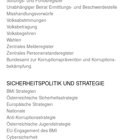
Stiftungs- und Fonds­register
Unab­hängiger Beirat Ermittlungs- und Beschwerde­stelle
Misshandlungs­vorwürfe
Volks­abstimmungen
Volks­befragung
Volks­begehren
Wahlen
Zentrales Melde­register
Zentrales Personen­stands­register
Bundes­amt zur Korrup­tions­prävention und Korrup­tions­
bekämpfung
SICHER­HEITS­POLITIK UND STRATEGIE
BMI Strategien
Öster­reichische Sicherheits­strategie
Europäische Strategien
Nationale
Anti-Korruptions­strategie
Öster­reichische Jugend­strategie
EU-Engagement des BMI
Cybersicherheit