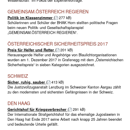
Wissenschaft“ im Fokus der Expertenvorträge.
GEMEINSAM.ÖSTERREICH REGIEREN
Politik im Klassenzimmer
(
277 kB)
Schülerinnen und Schüler der BHAK Horn stellten politische Fragen
beim neuen Politik- und Gesellschaftsplanspiel
„GEMEINSAM.ÖSTERREICH REGIEREN“.
ÖSTERREICHISCHER SICHERHEITSPREIS 2017
Preis für Helfer und Retter
(
201 kB)
Herausragende Helfer und Angehörige von Blaulichtorganisationen
wurden am 1. Dezember 2017 in Grafenegg mit dem „Österreichischen
Sicherheitspreis“ in sieben Kategorien ausgezeichnet.
SCHWEIZ
Sicher, ruhig, sauber
(
413 kB)
Die Justizvollzugsanstalt Lenzburg im Schweizer Kanton Aargau zählt
zu den modernsten und sichersten Gefängnissen in der Schweiz.
DEN HAAG
Gerichtshof für Kriegsverbrecher
(
291 kB)
Der Internationale Strafgerichtshof für das ehemalige Jugoslawien in
Den Haag hat Ende 2017 seine Arbeit nach knapp 25 Jahren beendet
und bedeutende Urteile gefällt.