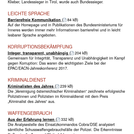
Klieber, Landessieger in Tirol, wurde auch Bundessieger.
LEICHTE SPRACHE
Barrierefreie Kommunikation
(
84 kB)
Auf der Homepage und in Publikationen des Bundesministeriums für
Inneres werden immer mehr Informationen barrierefrei und in leicht
lesbarer Sprache angeboten.
KORRUPTIONSBEKÄMPFUNG
Integer, transparent, unabhängig
(
204 kB)
Gemeinsam für Integrität, Transparenz und Unabhängigkeit im Kampf
gegen Korruption: Das waren die wichtigsten Ziele bei der
EPAC/EACN-Jahreskonferenz 2017.
KRIMINALDIENST
Kriminalisten des Jahres
(
239 kB)
Die „Vereinigung österreichischer Kriminalisten“ zeichnete erfolgreiche
Polizistinnen und Polizisten im Kriminaldienst mit dem Preis
„Kriminalist des Jahres“ aus.
WAFFENGEBRAUCH
Aus der Erfahrung lernen
(
332 kB)
Die Analysestelle des Einsatzkommandos Cobra/DSE analysiert
sämtliche Schusswaffengebrauchsfälle der Polizei. Die Erkenntnisse