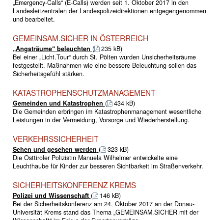
„Emergency-Calls“ (E-Calls) werden seit 1. Oktober 2017 in den
Landesleitzentralen der Landes­polizeidirektionen entgegengenommen
und bearbeitet.
GEMEINSAM.SICHER IN ÖSTERREICH
„Angsträume“ beleuchten
(
235 kB)
Bei einer „Licht.Tour“ durch St. Pölten wurden Unsicherheitsräume
festgestellt. Maßnahmen wie eine bessere Beleuchtung sollen das
Sicherheitsgefühl stärken.
KATASTROPHENSCHUTZMANAGEMENT
Gemeinden und Katastrophen
(
434 kB)
Die Gemeinden erbringen im Katastrophenmanagement wesentliche
Leistungen in der Vermeidung, Vorsorge und Wiederherstellung.
VERKEHRSSICHERHEIT
Sehen und gesehen werden
(
323 kB)
Die Osttiroler Polizistin Manuela Wilhelmer entwickelte eine
Leuchthaube für Kinder zur besseren Sichtbarkeit im Straßenverkehr.
SICHERHEITSKONFERENZ KREMS
Polizei und Wissenschaft
(
146 kB)
Bei der Sicherheitskonferenz am 24. Oktober 2017 an der Donau-
Universität Krems stand das Thema „GEMEINSAM.SICHER mit der