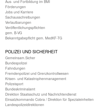
Aus- und Fortbildung im BMI
Förderungen
Jobs und Karriere
Sachaus­schreibungen
Verlautbarungen
Veröffentlichungspflichten
gem. B-VG
Bekanntgabepflicht gem. MedKF-TG
POLIZEI UND SICHER­HEIT
Gemein­sam.Sicher
Bundes­polizei
Fahndungen
Fremdenpolizei und Grenzkontrollwesen
Krisen- und Katastrophen­management
Polizeisport
Bundes­kriminal­amt
Direktion Staats­schutz und Nach­richten­dienst
Einsatz­kommando Cobra / Direktion für Spezialeinheiten
Landes­polizei­direk­tionen