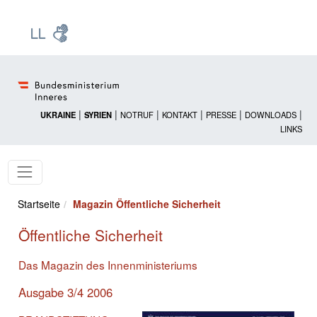
Zur Startseite: [Alt] +
Zum Hauptmenü: [Alt] +
Zum Headermenü: [Alt] +
Zum Inhalt: [Alt] +
Zum rechten Bereichsmenü: [Alt] +
Zur Sitemap: [Alt] +
Zum Footer: [Alt] +
[3]
[6]
[5]
[0]
[1]
[2]
[4]
|
|
|
|
|
|
UKRAINE
SYRIEN
NOTRUF
KONTAKT
PRESSE
DOWNLOADS
LINKS
Startseite
Magazin Öffentliche Sicherheit
Öffentliche Sicherheit
Das Magazin des Innenministeriums
Ausgabe 3/4 2006