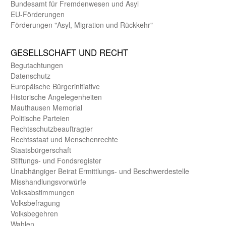
Bundes­amt für Fremden­wesen und Asyl
EU-Förde­rungen
Förderungen "Asyl, Migration und Rückkehr"
GE­SELL­SCHAFT UND RECHT
Begut­achtungen
Daten­schutz
Europäische Bürger­initiative
Historische Angelegen­heiten
Mauthausen Memorial
Politische Parteien
Rechts­schutz­beauftragter
Rechts­staat und Menschen­rechte
Staats­bürger­schaft
Stiftungs- und Fonds­register
Unab­hängiger Beirat Ermittlungs- und Beschwerde­stelle
Misshandlungs­vorwürfe
Volks­abstimmungen
Volks­befragung
Volks­begehren
Wahlen