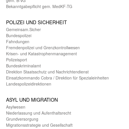
gem. B-VG
Bekanntgabepflicht gem. MedKF-TG
POLIZEI UND SICHER­HEIT
Gemein­sam.Sicher
Bundes­polizei
Fahndungen
Fremdenpolizei und Grenzkontrollwesen
Krisen- und Katastrophen­management
Polizeisport
Bundes­kriminal­amt
Direktion Staats­schutz und Nach­richten­dienst
Einsatz­kommando Cobra / Direktion für Spezialeinheiten
Landes­polizei­direk­tionen
ASYL UND MIGRA­TION
Asyl­wesen
Nieder­lassung und Aufent­halts­recht
Grund­versorgung
Migrations­strategie und Gesell­schaft