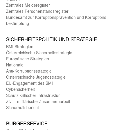
Zentrales Melde­register
Zentrales Personen­stands­register
Bundes­amt zur Korrup­tions­prävention und Korrup­tions­
bekämpfung
SICHER­HEITS­POLITIK UND STRATEGIE
BMI Strategien
Öster­reichische Sicherheits­strategie
Europäische Strategien
Nationale
Anti-Korruptions­strategie
Öster­reichische Jugend­strategie
EU-Engagement des BMI
Cybersicherheit
Schutz kritischer Infra­struktur
Zivil - militärische Zusammen­arbeit
Sicherheits­bericht
BÜRGER­SERVICE