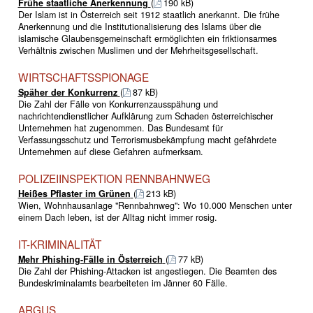
Frühe staatliche Anerkennung
(
190 kB)
Der Islam ist in Österreich seit 1912 staatlich anerkannt. Die frühe
Anerkennung und die Institutionalisierung des Islams über die
islamische Glaubensgemeinschaft ermöglichten ein friktionsarmes
Verhältnis zwischen Muslimen und der Mehrheitsgesellschaft.
WIRTSCHAFTSSPIONAGE
Späher der Konkurrenz
(
87 kB)
Die Zahl der Fälle von Konkurrenzausspähung und
nachrichtendienstlicher Aufklärung zum Schaden österreichischer
Unternehmen hat zugenommen. Das Bundesamt für
Verfassungsschutz und Terrorismusbekämpfung macht gefährdete
Unternehmen auf diese Gefahren aufmerksam.
POLIZEIINSPEKTION RENNBAHNWEG
Heißes Pflaster im Grünen
(
213 kB)
Wien, Wohnhausanlage "Rennbahnweg": Wo 10.000 Menschen unter
einem Dach leben, ist der Alltag nicht immer rosig.
IT-KRIMINALITÄT
Mehr Phishing-Fälle in Österreich
(
77 kB)
Die Zahl der Phishing-Attacken ist angestiegen. Die Beamten des
Bundeskriminalamts bearbeiteten im Jänner 60 Fälle.
ARGUS