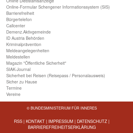
Online Diebstahls­anzeige
Online-Formular Schengener Informationssystem (SIS)
Barriere­freiheit
Bürger­telefon
Call­center
Demenz.Aktiv­gemeinde
ID Austria Behörden
Kriminal­prävention
Melde­an­ge­le­gen­heiten
Meld­estellen
Magazin "Öffentliche Sicherheit"
SIAK-Journal
Sicherheit bei Reisen (Reise­pass / Personal­ausweis)
Sicher zu Hause
Termine
Vereine
© BUNDESMINISTERIUM FÜR INNERES
RSS
|
KONTAKT
|
IMPRESSUM
|
DATENSCHUTZ
|
BARRIEREFREIHEITSERKLÄRUNG