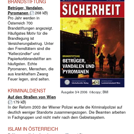
BRANDSTIFTUNG
Betrüger, Vandalen,
Pyromanen
(
268 kB)
Pro Jahr werden in
Österreich 700
Brandstiftungen angezeigt.
Häufigstes Motiv für die
Brandlegung ist
Versicherungsbetrug. Unter
den Fremdtätern sind die
"Kellerzündler" und
Papierkorbbrandstifter am
häufigsten. Echte
Pyromanen, Menschen, die
aus krankhaftem Zwang
Feuer legen, sind selten.
KRIMINALDIENST
Ausgabe 3/4 2006 ©&copy; BMI
Auf den Straßen von Wien
(
179 kB)
In der Reform 2003 der Wiener Polizei wurde die Kriminalpolizei auf
deutlich weniger Standorte zusammengezogen. Die Beamten arbeiten
in Fachgruppen und nicht mehr nach dem Gebietssystem.
ISLAM IN ÖSTERREICH