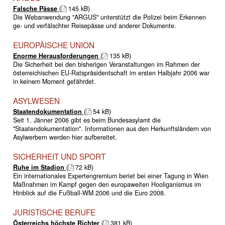
Falsche Pässe
(
145 kB)
Die Webanwendung "ARGUS" unterstützt die Polizei beim Erkennen
ge- und verfälschter Reisepässe und anderer Dokumente.
EUROPÄISCHE UNION
Enorme Herausforderungen
(
135 kB)
Die Sicherheit bei den bisherigen Veranstaltungen im Rahmen der
österreichischen EU-Ratspräsidentschaft im ersten Halbjahr 2006 war
in keinem Moment gefährdet.
ASYLWESEN
Staatendokumentation
(
54 kB)
Seit 1. Jänner 2006 gibt es beim Bundesasylamt die
"Staatendokumentation". Informationen aus den Herkunftsländern von
Asylwerbern werden hier aufbereitet.
SICHERHEIT UND SPORT
Ruhe im Stadion
(
72 kB)
Ein internationales Expertengremium beriet bei einer Tagung in Wien
Maßnahmen im Kampf gegen den europaweiten Hooliganismus im
Hinblick auf die Fußball-WM 2006 und die Euro 2008.
JURISTISCHE BERUFE
Österreichs höchste Richter
(
381 kB)