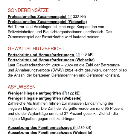
SONDEREINSÄTZE
Professionelles Zusammenspiel
(
332 kB)
Professionelles Zusammenspiel (Webseite)
Bei Terror- und Amoklagen ist eine enge Kooperation von
Polizeieinheiten und Blaulichtorganisationen unerlässlich. Das
Zusammenspiel der Einsatzkräfte wird laufend trainiert.
GEWALTSCHUTZBERICHT
Fortschritte und Herausforderungen
(
112 kB)
Fortschritte und Herausforderungen (Webseite)
Laut Gewaltschutzbericht 2020 – 2024 ist die Zahl der Betretungs-
und Annäherungsverbote (BV/AV) 2024 leicht gesunken, dennoch blieb
die Anzahl der beratenen Gefährderinnen und Gefährder konstant.
ASYLWESEN
Weniger Illegale aufgegriffen
(
122 kB)
Weniger Illegale aufgegriffen (Webseite)
Zahlreiche Maßnahmen führten zur massiven Eindämmung der
illegalen Migration. Die Zahl der Aufgriffe wurde um rund 95 Prozent
und die der Asylanträge um rund 37 Prozent gesenkt. Ziel ist, die
illegale Migration gegen null zu drängen.
Aussetzung des Familiennachzugs
(
280 kB)
Aussetzung des Familiennachzugs (Webseite)