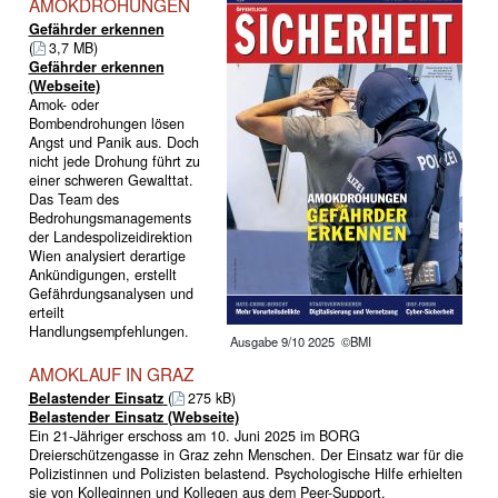
AMOKDROHUNGEN
Gefährder erkennen
(
3,7 MB)
Gefährder erkennen
(Webseite)
Amok- oder
Bombendrohungen lösen
Angst und Panik aus. Doch
nicht jede Drohung führt zu
einer schweren Gewalttat.
Das Team des
Bedrohungsmanagements
der Landespolizeidirektion
Wien analysiert derartige
Ankündigungen, erstellt
Gefährdungsanalysen und
erteilt
Handlungsempfehlungen.
Ausgabe 9/10 2025 ©BMI
AMOKLAUF IN GRAZ
Belastender Einsatz
(
275 kB)
Belastender Einsatz (Webseite)
Ein 21-Jähriger erschoss am 10. Juni 2025 im BORG
Dreierschützengasse in Graz zehn Menschen. Der Einsatz war für die
Polizistinnen und Polizisten belastend. Psychologische Hilfe erhielten
sie von Kolleginnen und Kollegen aus dem Peer-Support.