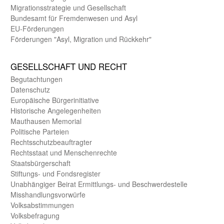
Migrations­strategie und Gesell­schaft
Bundes­amt für Fremden­wesen und Asyl
EU-Förde­rungen
Förderungen "Asyl, Migration und Rückkehr"
GE­SELL­SCHAFT UND RECHT
Begut­achtungen
Daten­schutz
Europäische Bürger­initiative
Historische Angelegen­heiten
Mauthausen Memorial
Politische Parteien
Rechts­schutz­beauftragter
Rechts­staat und Menschen­rechte
Staats­bürger­schaft
Stiftungs- und Fonds­register
Unab­hängiger Beirat Ermittlungs- und Beschwerde­stelle
Misshandlungs­vorwürfe
Volks­abstimmungen
Volks­befragung