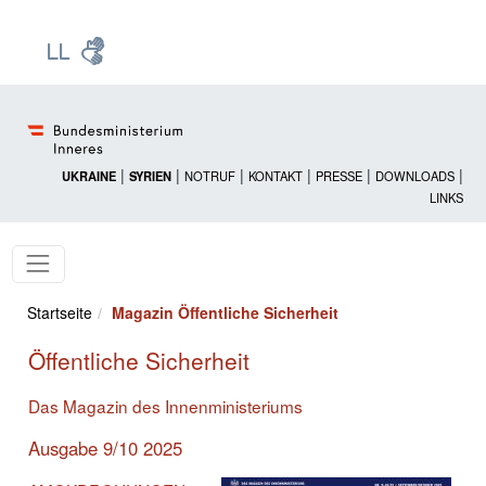
Zur Startseite: [Alt] +
Zum Hauptmenü: [Alt] +
Zum Headermenü: [Alt] +
Zum Inhalt: [Alt] +
Zum rechten Bereichsmenü: [Alt] +
Zur Sitemap: [Alt] +
Zum Footer: [Alt] +
[3]
[6]
[5]
[0]
[1]
[2]
[4]
|
|
|
|
|
|
UKRAINE
SYRIEN
NOTRUF
KONTAKT
PRESSE
DOWNLOADS
LINKS
Startseite
Magazin Öffentliche Sicherheit
Öffentliche Sicherheit
Das Magazin des Innenministeriums
Ausgabe 9/10 2025