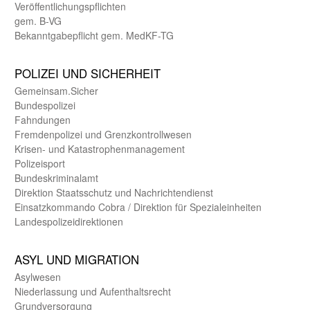
Veröffentlichungspflichten
gem. B-VG
Bekanntgabepflicht gem. MedKF-TG
POLIZEI UND SICHER­HEIT
Gemein­sam.Sicher
Bundes­polizei
Fahndungen
Fremdenpolizei und Grenzkontrollwesen
Krisen- und Katastrophen­management
Polizeisport
Bundes­kriminal­amt
Direktion Staats­schutz und Nach­richten­dienst
Einsatz­kommando Cobra / Direktion für Spezialeinheiten
Landes­polizei­direk­tionen
ASYL UND MIGRA­TION
Asyl­wesen
Nieder­lassung und Aufent­halts­recht
Grund­versorgung