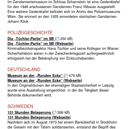
Im Gendarmeriemuseum im Schloss Scharnstein ist eine Gedenktafel
für den 1946 erschossenen Gendarmen Franz Illibauer ausgestellt.
Eine weitere Gedenktafel befindet sich im Archiv des Polizeimuseums
Wien. Sie erinnert an den 1935 ermordeten steirischen Gendarmen
Johann Köck.
POLIZEIGESCHICHTE
Die „Tüchler-Partie“ im SB
(
250 kB)
Die „Tüchler-Partie“ im SB (Webseite)
Kriminalbezirksinspektor Hans Tüchler und seine Kollegen im Wiener
Sicherheitsbüro waren in der Zwischenkriegszeit außergewöhnlich
erfolgreich bei der Bekämpfung von Einbruchsbanden.
DEUTSCHLAND
Museum an der „Runden Ecke“
(
479 kB)
Museum an der „Runden Ecke“ (Webseite)
In den Originalräumen der ehemaligen Staatssicherheit in Leipzig
wurde eine Ausstellung eingerichtet, in der die Tätigkeit dieser
Behörde dokumentiert wird.
SCHWEDEN
131 Stunden Belagerung
(
596 kB)
131 Stunden Belagerung (Webseite)
Nachdem sich im August 1973 bei einem Banküberfall in Stockholm
die Geiseln mit den Tätern solidarisierten, entstand der Begriff des