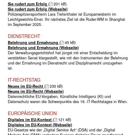
Sie rudert zum Erfolg
(
201 kB)
Sie rudert zum Erfolg (Webseite)
Polizeispitzensportlerin Lara Tiefenthaler ist Europameisterin im
Leichtgewichts-Einer. Ihr nächstes Ziel ist die Ruder-WM in Shanghai
im September 2025.
DIENSTRECHT
Belehrung und Ermahnung
(
45 kB)
Belehrung und Ermahnung (Webseite)
Der Verwaltungsgerichtshof hat jüngst mit einer Entscheidung im
verstärkten Senat klargestellt, wie mit den Instrumenten der Belehrung
und der Ermahnung im Dienstrecht und Disziplinarrecht umzugehen
ist.
IT-RECHTSTAG
Neues im EU-Recht
(
230 kB)
Neues im EU-Recht (Webseite)
Datenrechtliche EU-Vorgaben, Künstliche Intelligenz (KI) und
Datenschutz waren die Schwerpunkte des 19. IT-Rechtstages in Wien.
EUROPÄISCHE UNION
Digitales im EU-Kontext
(
121 kB)
Digitales im EU-Kontext (Webseite)
EU-Gesetze wie der „Digital Service Act“ (DSA) und der „Digital
Markets Act“ (DMA) verändern Europas digitalen Raum grundlegend.