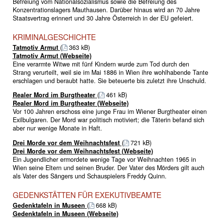
Befreiung vom Nationalsozialismus sowie die Befreiung des
Konzentrationslagers Mauthausen. Darüber hinaus wird an 70 Jahre
Staatsvertrag erinnert und 30 Jahre Österreich in der EU gefeiert.
KRIMINALGESCHICHTE
Tatmotiv Armut
(
363 kB)
Tatmotiv Armut (Webseite)
Eine verarmte Witwe mit fünf Kindern wurde zum Tod durch den
Strang verurteilt, weil sie im Mai 1886 in Wien ihre wohlhabende Tante
erschlagen und beraubt hatte. Sie beteuerte bis zuletzt ihre Unschuld.
Realer Mord im Burgtheater
(
461 kB)
Realer Mord im Burgtheater (Webseite)
Vor 100 Jahren erschoss eine junge Frau im Wiener Burgtheater einen
Exilbulgaren. Der Mord war politisch motiviert; die Täterin befand sich
aber nur wenige Monate in Haft.
Drei Morde vor dem Weihnachtsfest
(
721 kB)
Drei Morde vor dem Weihnachtsfest (Webseite)
Ein Jugendlicher ermordete wenige Tage vor Weihnachten 1965 in
Wien seine Eltern und seinen Bruder. Der Vater des Mörders gilt auch
als Vater des Sängers und Schauspielers Freddy Quinn.
GEDENKSTÄTTEN FÜR EXEKUTIVBEAMTE
Gedenktafeln in Museen
(
668 kB)
Gedenktafeln in Museen (Webseite)