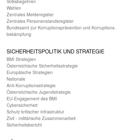
Volks­begehren
Wahlen
Zentrales Melde­register
Zentrales Personen­stands­register
Bundes­amt zur Korrup­tions­prävention und Korrup­tions­
bekämpfung
SICHER­HEITS­POLITIK UND STRATEGIE
BMI Strategien
Öster­reichische Sicherheits­strategie
Europäische Strategien
Nationale
Anti-Korruptions­strategie
Öster­reichische Jugend­strategie
EU-Engagement des BMI
Cybersicherheit
Schutz kritischer Infra­struktur
Zivil - militärische Zusammen­arbeit
Sicherheits­bericht