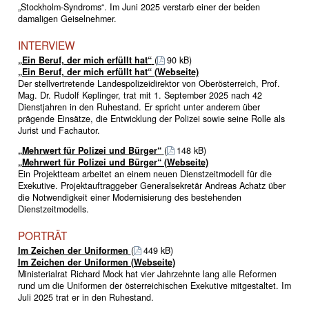
„Stockholm-Syndroms“. Im Juni 2025 verstarb einer der beiden
damaligen Geiselnehmer.
INTERVIEW
„Ein Beruf, der mich erfüllt hat“
(
90 kB)
„Ein Beruf, der mich erfüllt hat“ (Webseite)
Der stellvertretende Landespolizeidirektor von Oberösterreich, Prof.
Mag. Dr. Rudolf Keplinger, trat mit 1. September 2025 nach 42
Dienstjahren in den Ruhestand. Er spricht unter anderem über
prägende Einsätze, die Entwicklung der Polizei sowie seine Rolle als
Jurist und Fachautor.
„Mehrwert für Polizei und Bürger“
(
148 kB)
„Mehrwert für Polizei und Bürger“ (Webseite)
Ein Projektteam arbeitet an einem neuen Dienstzeitmodell für die
Exekutive. Projektauftraggeber Generalsekretär Andreas Achatz über
die Notwendigkeit einer Modernisierung des bestehenden
Dienstzeitmodells.
PORTRÄT
Im Zeichen der Uniformen
(
449 kB)
Im Zeichen der Uniformen (Webseite)
Ministerialrat Richard Mock hat vier Jahrzehnte lang alle Reformen
rund um die Uniformen der österreichischen Exekutive mitgestaltet. Im
Juli 2025 trat er in den Ruhestand.