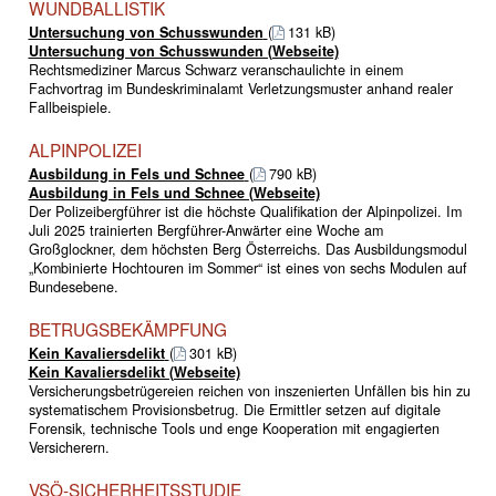
WUNDBALLISTIK
Untersuchung von Schusswunden
(
131 kB)
Untersuchung von Schusswunden (Webseite)
Rechtsmediziner Marcus Schwarz veranschaulichte in einem
Fachvortrag im Bundeskriminalamt Verletzungsmuster anhand realer
Fallbeispiele.
ALPINPOLIZEI
Ausbildung in Fels und Schnee
(
790 kB)
Ausbildung in Fels und Schnee (Webseite)
Der Polizeibergführer ist die höchste Qualifikation der Alpinpolizei. Im
Juli 2025 trainierten Bergführer-Anwärter eine Woche am
Großglockner, dem höchsten Berg Österreichs. Das Ausbildungsmodul
„Kombinierte Hochtouren im Sommer“ ist eines von sechs Modulen auf
Bundesebene.
BETRUGSBEKÄMPFUNG
Kein Kavaliersdelikt
(
301 kB)
Kein Kavaliersdelikt (Webseite)
Versicherungsbetrügereien reichen von inszenierten Unfällen bis hin zu
systematischem Provisionsbetrug. Die Ermittler setzen auf digitale
Forensik, technische Tools und enge Kooperation mit engagierten
Versicherern.
VSÖ-SICHERHEITSSTUDIE