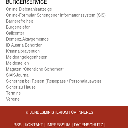
BÜRGER­SERVICE
Online Diebstahls­anzeige
Online-Formular Schengener Informationssystem (SIS)
Barriere­freiheit
Bürger­telefon
Call­center
Demenz.Aktiv­gemeinde
ID Austria Behörden
Kriminal­prävention
Melde­an­ge­le­gen­heiten
Meld­estellen
Magazin "Öffentliche Sicherheit"
SIAK-Journal
Sicherheit bei Reisen (Reise­pass / Personal­ausweis)
Sicher zu Hause
Termine
Vereine
© BUNDESMINISTERIUM FÜR INNERES
RSS
|
KONTAKT
|
IMPRESSUM
|
DATENSCHUTZ
|