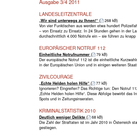
Ausgabe 3/4 2011
LANDESLEITZENTRALE
„Wir sind unterwegs zu Ihnen!“
(
268 kB)
Von vier Funktischen aus werden etwa hundert Polizeifah
– von Einsatz zu Einsatz. In 24 Stunden gehen in der La
durchschnittlich 4.000 Notrufe ein – sie führen zu knapp
EUROPÄISCHER NOTRUF 112
Einheitliche Notrufnummer
(
79 kB)
Der europäische Notruf 112 ist die einheitliche Kurzwahl
in der Europäischen Union und in einigen weiteren Staat
ZIVILCOURAGE
„Echte Helden holen Hilfe“
(
77 kB)
Ignorieren? Eingreifen? Das Richtige tun: Den Notruf 1
„Echte Helden holen Hilfe“. Diese Abfolge bewirbt das I
Spots und in Zeitungsinseraten.
KRIMINALSTATISTIK 2010
Deutlich weniger Delikte
(
68 kB)
Die Zahl der Straftaten ist im Jahr 2010 in Österreich s
gestiegen.