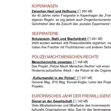
KOPENHAGEN
Zwischen Hanf und Hoffnung
(
350 kB)
Vor 40 Jahren riefen Freigeister in Kopenhagen die „Frei
eigenen Regeln; es zog jedoch auch Drogenkonsumenten
Gerichtshof über die Zukunft des „sozialen Experiments“
SEEPIRATERIE
Schutzraum, Stahl und Stacheldraht
(
291 kB)
2009 wurden weltweit 409 Piratenüberfälle registriert, 
rüsten ihre Frachter mit Fluchträumen und anderen Siche
POLIZEI.MACHT.MENSCHEN.RECHTE
Menschenrechte umsetzen
(
168 kB)
Das Projekt „Polizei.Macht.Menschen.Rechte“ soll einen K
Hindernis polizeilicher Arbeit – die Polizei ist die Organ
„Kulturwandel in der Polizei“
(
227 kB)
General Mag. (FH) Mag. Konrad Kogler, Leiter des Proj
Projekts.
EUROPÄISCHES JAHR DER FREIWILLIGENT
Dienst an der Gesellschaft
(
143 kB)
Viele Mitarbeiterinnen und Mitarbeiter des Innenressorts 
kulturelle Organisationen tätig. Das für das Vereinswes