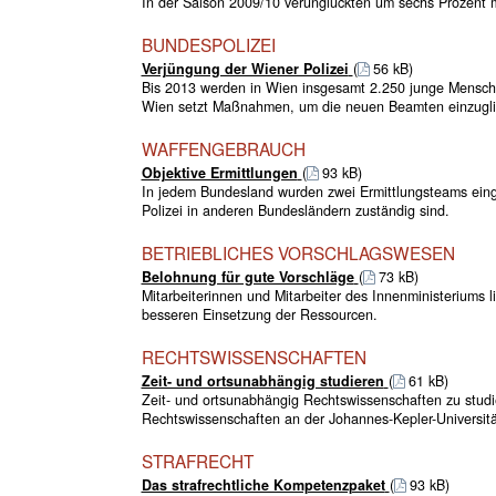
In der Saison 2009/10 verunglückten um sechs Prozent 
BUNDESPOLIZEI
Verjüngung der Wiener Polizei
(
56 kB)
Bis 2013 werden in Wien insgesamt 2.250 junge Mensc
Wien setzt Maßnahmen, um die neuen Beamten einzugli
WAFFENGEBRAUCH
Objektive Ermittlungen
(
93 kB)
In jedem Bundesland wurden zwei Ermittlungsteams eing
Polizei in anderen Bundesländern zuständig sind.
BETRIEBLICHES VORSCHLAGSWESEN
Belohnung für gute Vorschläge
(
73 kB)
Mitarbeiterinnen und Mitarbeiter des Innenministeriums 
besseren Einsetzung der Ressourcen.
RECHTSWISSENSCHAFTEN
Zeit- und ortsunabhängig studieren
(
61 kB)
Zeit- und ortsunabhängig Rechtswissenschaften zu stud
Rechtswissenschaften an der Johannes-Kepler-Universitä
STRAFRECHT
Das strafrechtliche Kompetenzpaket
(
93 kB)