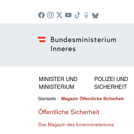
Zur Startseite: [Alt] +
Zum Hauptmenü: [Alt] +
Zum Headermenü: [Alt] +
Zum Inhalt: [Alt] +
Zum rechten Bereichsmenü: [Alt] +
Zur Sitemap: [Alt] +
Zum Footer: [Alt] +
[3]
[6]
[5]
[0]
[1]
[2]
[4]
MINISTER UND
POLIZEI UND
MINISTERIUM
SICHERHEIT
Startseite
Magazin Öffentliche Sicherheit
Öffentliche Sicherheit
Das Magazin des Innenministeriums