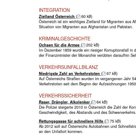
INTEGRATION
Zielland Österreich
(
60 kB)
Österreich ist ein wichtiges Zielland für Migranten aus 
Situation von Migranten aus Afghanistan und Pakistan.
KRIMINALGESCHICHTE
Ochsen für die Armee
(
202 kB)
Im Dezember 1859 wurde ein riesiger Korruptionsfall in 
der Finanzminister der Monarchie verübten daraufhin Se
VERKEHRSUNFALLBILANZ
Niedrigste Zahl an Verkehrstoten
(
67 kB)
Auf Österreichs Straßen wurden im vergangenen Jahr 548
Verkehrstoten seit dem Beginn der Aufzeichnungen 1950
VERKEHRSSICHERHEIT
Raser, Drängler, Alkolenker
(
64 kB)
Die Polizei steigerte 2010 in Österreich die Zahl der Ko
Geschwindigkeit, des Abstands und des Schwerverkehrs
Rettungsgasse für schnellere Hilfe
(
75 kB)
Ab 2012 soll auf Österreichs Autobahnen und Schnellstr
an den Unfallort kommen.