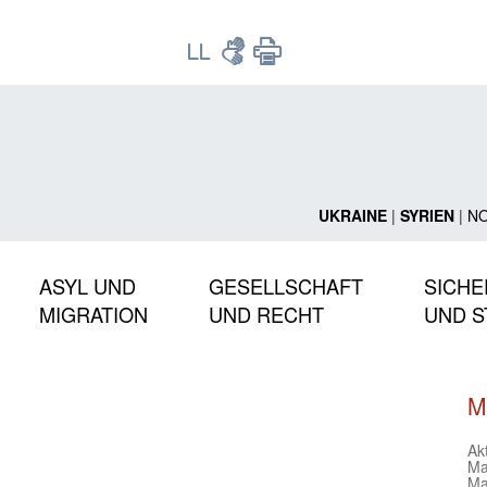
UKRAINE
|
SYRIEN
|
N
ASYL UND
GESELLSCHAFT
SICHE
MIGRATION
UND RECHT
UND S
M
Ak
Ma
Ma