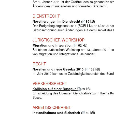
Am 1. Jänner 2011 ist der Großteil des so genannten str
Änderungen im materiellen und formellen Strafrecht.
DIENSTRECHT
Novellierungen im Dienstrecht
(
89 kB)
Das Budgetbegleitgesetz 2011 (BGBl I Nr. 111/2010) hat
Bezugserhöhung auch Änderungen auf dem Gebiet des Di
JURISTISCHER WORKSHOP
Migration und Integration
(
62 kB)
Bei einem Juristischen Workshop am 13. Jänner 2011 se
von Migration und Integration“ auseinander.
RECHT
Novellen und neue Gesetze 2010
(
133 kB)
Im Jahr 2010 kam es im Zuständigkeitsbereich des Bunde
VERKEHRSRECHT
Kollision auf einer Busspur
(
59 kB)
Entscheidung des Obersten Gerichtshofs zum Thema Koll
Busse.
ARBEITSSICHERHEIT
Instandhaltung und Sicherheit
(
69 kB)