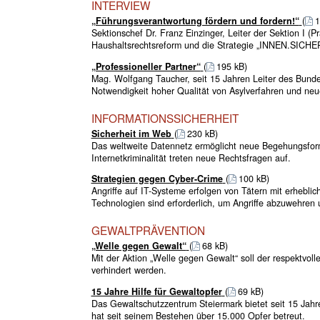
INTERVIEW
„Führungsverantwortung fördern und fordern!“
(
1
Sektionschef Dr. Franz Einzinger, Leiter der Sektion I (P
Haushaltsrechtsreform und die Strategie „INNEN.SICHER
„Professioneller Partner“
(
195 kB)
Mag. Wolfgang Taucher, seit 15 Jahren Leiter des Bundes
Notwendigkeit hoher Qualität von Asylverfahren und ne
INFORMATIONSSICHERHEIT
Sicherheit im Web
(
230 kB)
Das weltweite Datennetz ermöglicht neue Begehungsform
Internetkriminalität treten neue Rechtsfragen auf.
Strategien gegen Cyber-Crime
(
100 kB)
Angriffe auf IT-Systeme erfolgen von Tätern mit erheb
Technologien sind erforderlich, um Angriffe abzuwehren
GEWALTPRÄVENTION
„Welle gegen Gewalt“
(
68 kB)
Mit der Aktion „Welle gegen Gewalt“ soll der respektvol
verhindert werden.
15 Jahre Hilfe für Gewaltopfer
(
69 kB)
Das Gewaltschutzzentrum Steiermark bietet seit 15 Jahr
hat seit seinem Bestehen über 15.000 Opfer betreut.