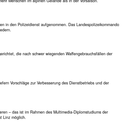
mehr Menschen im alpinen Gelände als in der Vorsaison.
hen in den Polizeidienst aufgenommen. Das Landespolizeikommando
edern.
erichtet, die nach schwer wiegenden Waffengebrauchsfällen der
liefern Vorschläge zur Verbesserung des Dienstbetriebs und der
ieren – das ist im Rahmen des Multimedia-Diplomstudiums der
t Linz möglich.