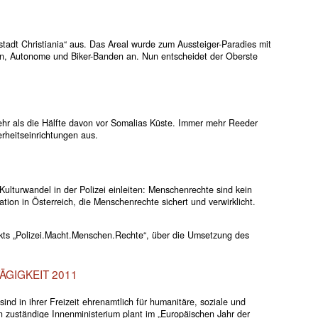
stadt Christiania“ aus. Das Areal wurde zum Aussteiger-Paradies mit
, Autonome und Biker-Banden an. Nun entscheidet der Oberste
.
mehr als die Hälfte davon vor Somalias Küste. Immer mehr Reeder
rheitseinrichtungen aus.
ulturwandel in der Polizei einleiten: Menschenrechte sind kein
isation in Österreich, die Menschenrechte sichert und verwirklicht.
ekts „Polizei.Macht.Menschen.Rechte“, über die Umsetzung des
ÄGIGKEIT 2011
sind in ihrer Freizeit ehrenamtlich für humanitäre, soziale und
en zuständige Innenministerium plant im „Europäischen Jahr der