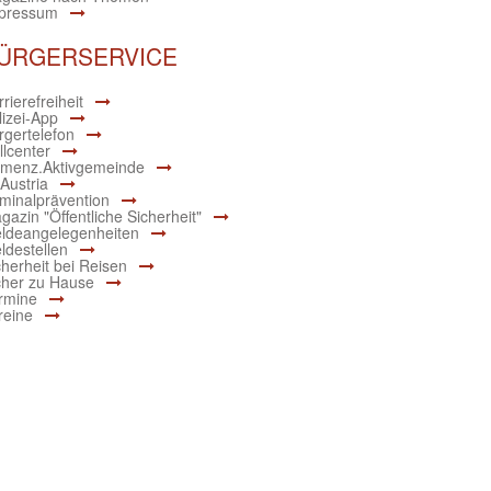
pressum
ÜRGERSERVICE
rierefreiheit
lizei-App
rgertelefon
llcenter
menz.Aktivgemeinde
 Austria
iminalprävention
gazin "Öffentliche Sicherheit"
ldeangelegenheiten
ldestellen
cherheit bei Reisen
cher zu Hause
rmine
reine