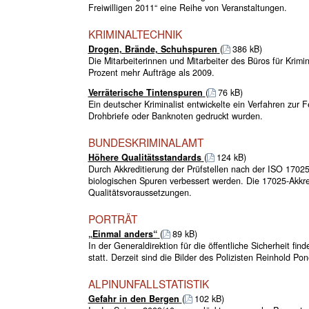
Freiwilligen 2011“ eine Reihe von Veranstaltungen.
KRIMINALTECHNIK
Drogen, Brände, Schuhspuren
(
386 kB)
Die Mitarbeiterinnen und Mitarbeiter des Büros für Krim
Prozent mehr Aufträge als 2009.
Verräterische Tintenspuren
(
76 kB)
Ein deutscher Kriminalist entwickelte ein Verfahren zur 
Drohbriefe oder Banknoten gedruckt wurden.
BUNDESKRIMINALAMT
Höhere Qualitätsstandards
(
124 kB)
Durch Akkreditierung der Prüfstellen nach der ISO 1702
biologischen Spuren verbessert werden. Die 17025-Akkre
Qualitätsvoraussetzungen.
PORTRÄT
„Einmal anders“
(
89 kB)
In der Generaldirektion für die öffentliche Sicherheit f
statt. Derzeit sind die Bilder des Polizisten Reinhold Po
ALPINUNFALLSTATISTIK
Gefahr in den Bergen
(
102 kB)