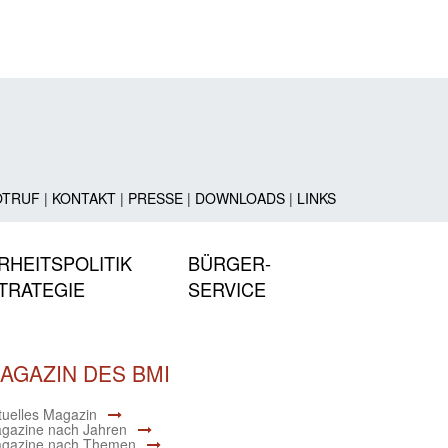
OTRUF
|
KONTAKT
|
PRESSE
|
DOWNLOADS
|
LINKS
RHEITSPOLITIK
BÜRGER-
TRATEGIE
SERVICE
AGAZIN DES BMI
tuelles Magazin
gazine nach Jahren
gazine nach Themen