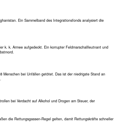
Afghanistan. Ein Sammelband des Integrationsfonds analysiert die
der k. k. Armee aufgedeckt. Ein korrupter Feldmarschallleutnant und
lbstmord.
 Menschen bei Unfällen getötet. Das ist der niedrigste Stand an
.
ntrollen bei Verdacht auf Alkohol und Drogen am Steuer, der
.
aßen die Rettungsgassen-Regel gelten, damit Rettungskräfte schneller