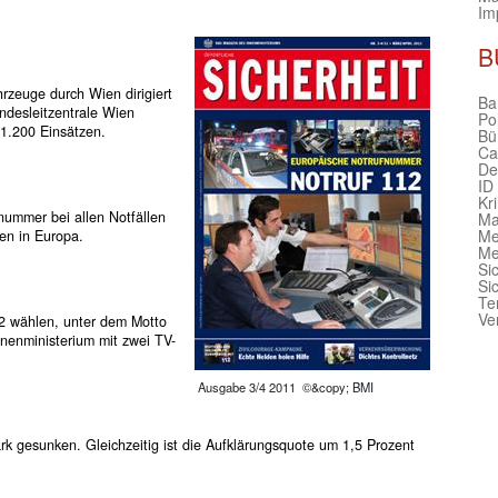
Im
B
rzeuge durch Wien dirigiert
Bar
ndesleitzentrale Wien
Po
 1.200 Einsätzen.
Bü
Ca
De
ID
Kr
nummer bei allen Notfällen
Ma
Me
en in Europa.
Me
Si
Si
Te
Ve
12 wählen, unter dem Motto
nnenministerium mit zwei TV-
Ausgabe 3/4 2011 ©&copy; BMI
tark gesunken. Gleichzeitig ist die Aufklärungsquote um 1,5 Prozent