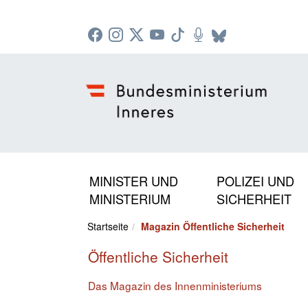
Zur Startseite: [Alt] +
Zum Hauptmenü: [Alt] +
Zum Headermenü: [Alt] +
Zum Inhalt: [Alt] +
Zum rechten Bereichsmenü: [Alt] +
Zur Sitemap: [Alt] +
Zum Footer: [Alt] +
[3]
[6]
[5]
[0]
[1]
[2]
[4]
MINISTER UND
POLIZEI UND
MINISTERIUM
SICHERHEIT
Startseite
Magazin Öffentliche Sicherheit
Öffentliche Sicherheit
Das Magazin des Innenministeriums