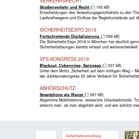
VERKEHRSRECHT
Straßenverkehr und Recht
(
155 kB)
Entscheidungen des Verwaltungsgerichtshofs zu den The
Lastkraftwagens und Einfluss der Begleitumstände auf d
SICHERHEITSEXPO 2019
Fortschreitende Digitalisierung
(
559 kB)
Die Sicherheits-Expo 2019 in München hat deutlich gemach
Sicherheitslösungen bereits erfasst und weiterentwickelt 
VFS-KONGRESS 2019
Blackout, Cybercrime, Spionage
(
337 kB)
Unter dem Motto „Sicherheit auf dem richtigen Weg – M
der Jubiläumskongress 25 Jahre Verband für Sicherheitste
ABHÖRSCHUTZ
Smartphone als Wanze
(
397 kB)
Abgehörte Mobiltelefone, verwanzte Urlaubsdomizile, T
erkennt man, ob man abgehört wird, und wie schützt ma