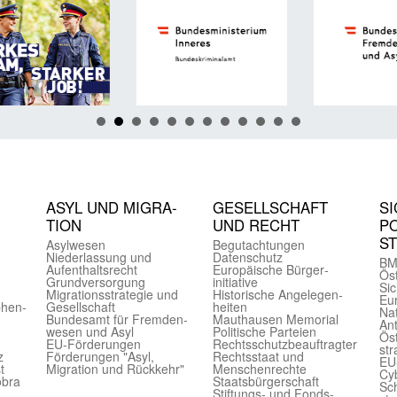
ASYL UND MIGRA­
GE­SELL­SCHAFT
SI
TION
UND RECHT
PO
S
Asyl­wesen
Begut­achtungen
Nieder­lassung und
Daten­schutz
BM
Aufent­halts­recht
Europäische Bürger­
Öst
Grund­versorgung
initiative
Sic
Migrations­strategie und
Historische Angelegen­
Eu
phen­
Gesell­schaft
heiten
Nat
Bundes­amt für Fremden­
Mauthausen Memorial
Ant
wesen und Asyl
Politische Parteien
Öst
EU-Förde­rungen
Rechts­schutz­beauftragter
str
z
Förderungen "Asyl,
Rechts­staat und
EU
t
Migration und Rückkehr"
Menschen­rechte
Cyb
obra
Staats­bürger­schaft
Sch
Stiftungs- und Fonds­