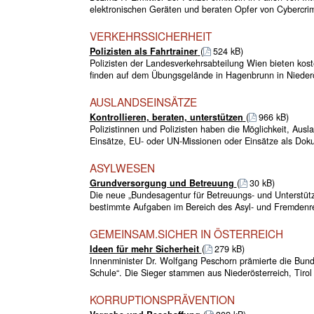
elektronischen Geräten und beraten Opfer von Cybercrim
VERKEHRSSICHERHEIT
Polizisten als Fahrtrainer
(
524 kB)
Polizisten der Landesverkehrsabteilung Wien bieten kost
finden auf dem Übungsgelände in Hagenbrunn in Niederös
AUSLANDSEINSÄTZE
Kontrollieren, beraten, unterstützen
(
966 kB)
Polizistinnen und Polizisten haben die Möglichkeit, Ausl
Einsätze, EU- oder UN-Missionen oder Einsätze als Dok
ASYLWESEN
Grundversorgung und Betreuung
(
30 kB)
Die neue „Bundesagentur für Betreuungs- und Unterstütz
bestimmte Aufgaben im Bereich des Asyl- und Fremdenr
GEMEINSAM.SICHER IN ÖSTERREICH
Ideen für mehr Sicherheit
(
279 kB)
Innenminister Dr. Wolfgang Peschorn prämierte die B
Schule“. Die Sieger stammen aus Niederösterreich, Tirol
KORRUPTIONSPRÄVENTION