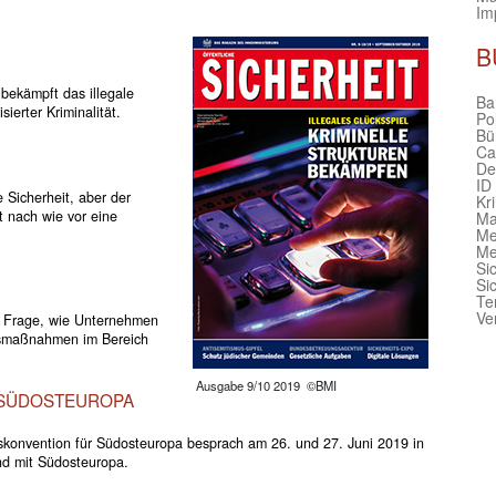
Im
B
bekämpft das illegale
Bar
ierter Kriminalität.
Po
Bü
Ca
De
ID
 Sicherheit, aber der
Kr
t nach wie vor eine
Ma
Me
Me
Si
Si
Te
Ve
er Frage, wie Unternehmen
itsmaßnahmen im Bereich
Ausgabe 9/10 2019 ©BMI
 SÜDOSTEUROPA
nskonvention für Südosteuropa besprach am 26. und 27. Juni 2019 in
d mit Südosteuropa.