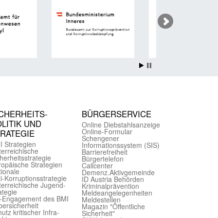
CHER­HEITS­
BÜRGER­SERVICE
LITIK UND
Online Diebstahls­anzeige
Online-Formular
TRATEGIE
Schengener
I Strategien
Informationssystem (SIS)
er­reichische
Barriere­freiheit
herheits­strategie
Bürger­telefon
ropäische Strategien
Call­center
ionale
Demenz.Aktiv­gemeinde
i-Korruptions­strategie
ID Austria Behörden
er­reichische Jugend­
Kriminal­prävention
ategie
Melde­an­ge­le­gen­heiten
-Engagement des BMI
Meld­estellen
ersicherheit
Magazin "Öffentliche
utz kritischer Infra­
Sicherheit"