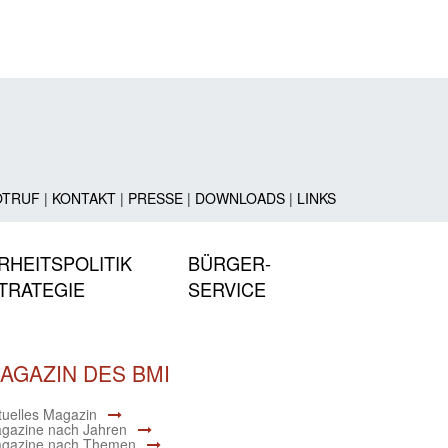
OTRUF
|
KONTAKT
|
PRESSE
|
DOWNLOADS
|
LINKS
RHEITSPOLITIK
BÜRGER-
TRATEGIE
SERVICE
AGAZIN DES BMI
tuelles Magazin
gazine nach Jahren
gazine nach Themen