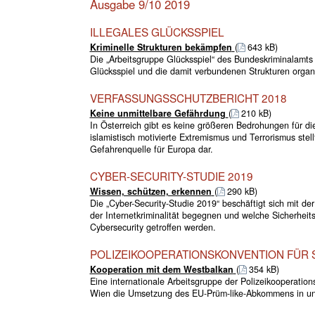
Ausgabe 9/10 2019
ILLEGALES GLÜCKSSPIEL
Kriminelle Strukturen bekämpfen
(
643 kB)
Die „Arbeitsgruppe Glücksspiel“ des Bundeskriminalamts 
Glücksspiel und die damit verbundenen Strukturen organis
VERFASSUNGSSCHUTZBERICHT 2018
Keine unmittelbare Gefährdung
(
210 kB)
In Österreich gibt es keine größeren Bedrohungen für die
islamistisch motivierte Extremismus und Terrorismus stell
Gefahrenquelle für Europa dar.
CYBER-SECURITY-STUDIE 2019
Wissen, schützen, erkennen
(
290 kB)
Die „Cyber-Security-Studie 2019“ beschäftigt sich mit d
der Internetkriminalität begegnen und welche Sicherhe
Cybersecurity getroffen werden.
POLIZEIKOOPERATIONSKONVENTION FÜR
Kooperation mit dem Westbalkan
(
354 kB)
Eine internationale Arbeitsgruppe der Polizeikooperatio
Wien die Umsetzung des EU-Prüm-like-Abkommens in un