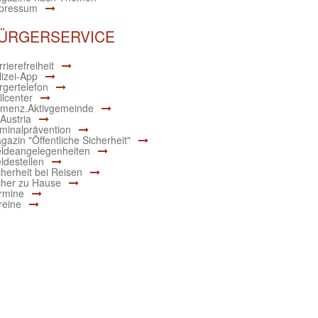
pressum
ÜRGERSERVICE
rierefreiheit
lizei-App
rgertelefon
llcenter
menz.Aktivgemeinde
 Austria
iminalprävention
gazin "Öffentliche Sicherheit"
ldeangelegenheiten
ldestellen
cherheit bei Reisen
cher zu Hause
rmine
reine