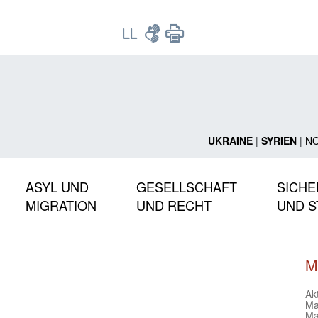
UKRAINE
|
SYRIEN
|
N
ASYL UND
GESELLSCHAFT
SICHE
MIGRATION
UND RECHT
UND S
M
Ak
Ma
Ma