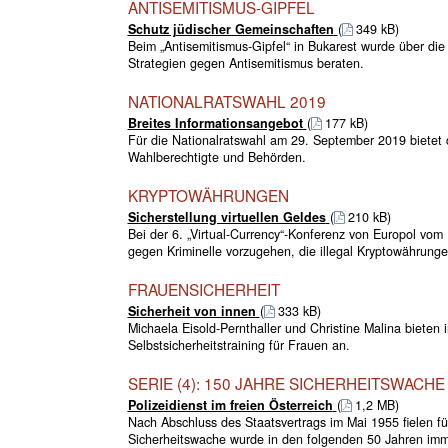
ANTISEMITISMUS-GIPFEL
Schutz jüdischer Gemeinschaften
(
349 kB)
Beim „Antisemitismus-Gipfel“ in Bukarest wurde über die
Strategien gegen Antisemitismus beraten.
NATIONALRATSWAHL 2019
Breites Informationsangebot
(
177 kB)
Für die Nationalratswahl am 29. September 2019 bietet d
Wahlberechtigte und Behörden.
KRYPTOWÄHRUNGEN
Sicherstellung virtuellen Geldes
(
210 kB)
Bei der 6. „Virtual-Currency“-Konferenz von Europol vom
gegen Kriminelle vorzugehen, die illegal Kryptowährunge
FRAUENSICHERHEIT
Sicherheit von innen
(
333 kB)
Michaela Eisold-Pernthaller und Christine Malina bieten
Selbstsicherheitstraining für Frauen an.
SERIE (4): 150 JAHRE SICHERHEITSWACHE
Polizeidienst im freien Österreich
(
1,2 MB)
Nach Abschluss des Staatsvertrags im Mai 1955 fielen f
Sicherheitswache wurde in den folgenden 50 Jahren imme