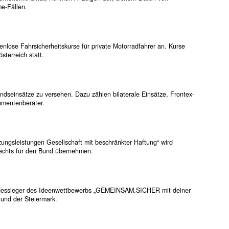
e-Fällen.
enlose Fahrsicherheitskurse für private Motorradfahrer an. Kurse
terreich statt.
andseinsätze zu versehen. Dazu zählen bilaterale Einsätze, Frontex-
umentenberater.
ungsleistungen Gesellschaft mit beschränkter Haftung“ wird
echts für den Bund übernehmen.
undessieger des Ideenwettbewerbs „GEMEINSAM.SICHER mit deiner
 und der Steiermark.