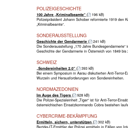
POLIZEIGESCHICHTE
100 Jahre „Kriminalbeamte“
(
196 kB)
Polizeipräsident Johann Schober reformierte 1919 den Kr
„Kriminalbeamte“.
SONDERAUSSTELLUNG
Geschichte der Gendarmerie
(
241 kB)
Die Sonderausstellung „170 Jahre Bundesgendarmerie“ im 
Geschichte der Gendarmerie in Österreich von 1849 bis 
SCHWEIZ
„Sondereinheiten 2.0“
(
393 kB)
Bei einem Symposium in Aarau diskutierten Anti-Terror-E
Wurzeln und Herausforderungen von Sondereinheiten.
NORDMAZEDONIEN
Im Auge des Tigers
(
928 kB)
Die Polizei-Spezialeinheit „Tiger“ ist für Anti-Terror-E
österreichischen Einsatzkommando Cobra bestehen lauf
CYBERCRIME-BEKÄMPFUNG
Ermitteln, sichern, unterstützen
(
302 kB)
Bezirks-IT-Ermittler der Polizei ermitteln in Fällen von 