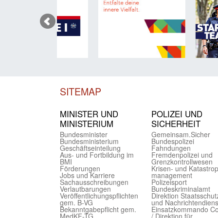
SITEMAP
MINISTER UND
POLIZEI UND
MINIST­ERIUM
SICHER­HEIT
Bundes­minister
Gemein­sam.Sicher
Bundes­ministerium
Bundes­polizei
Geschäfts­einteilung
Fahndungen
Aus- und Fortbildung im
Fremdenpolizei und
BMI
Grenzkontrollwesen
Förderungen
Krisen- und Katastro
Jobs und Karriere
management
Sachaus­schreibungen
Polizeisport
Verlautbarungen
Bundes­kriminal­amt
Veröffentlichungspflichten
Direktion Staats­schut
gem. B-VG
und Nach­richten­diens
Bekanntgabepflicht gem.
Einsatz­kommando C
MedKF-TG
/ Direktion für