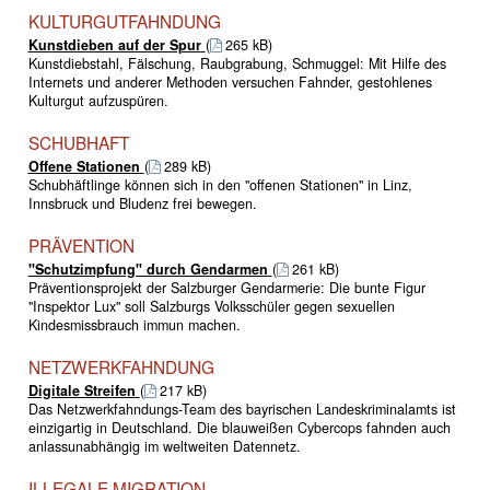
KULTURGUTFAHNDUNG
Kunstdieben auf der Spur
(
265 kB)
Kunstdiebstahl, Fälschung, Raubgrabung, Schmuggel: Mit Hilfe des
Internets und anderer Methoden versuchen Fahnder, gestohlenes
Kulturgut aufzuspüren.
SCHUBHAFT
Offene Stationen
(
289 kB)
Schubhäftlinge können sich in den "offenen Stationen" in Linz,
Innsbruck und Bludenz frei bewegen.
PRÄVENTION
"Schutzimpfung" durch Gendarmen
(
261 kB)
Präventionsprojekt der Salzburger Gendarmerie: Die bunte Figur
"Inspektor Lux" soll Salzburgs Volksschüler gegen sexuellen
Kindesmissbrauch immun machen.
NETZWERKFAHNDUNG
Digitale Streifen
(
217 kB)
Das Netzwerkfahndungs-Team des bayrischen Landeskriminalamts ist
einzigartig in Deutschland. Die blauweißen Cybercops fahnden auch
anlassunabhängig im weltweiten Datennetz.
ILLEGALE MIGRATION