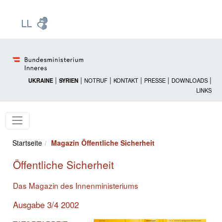
Zur Startseite: [Alt] +
Zum Hauptmenü: [Alt] +
Zum Headermenü: [Alt] +
Zum Inhalt: [Alt] +
Zum rechten Bereichsmenü: [Alt] +
Zur Sitemap: [Alt] +
Zum Footer: [Alt] +
[3]
[6]
[5]
[0]
[1]
[2]
[4]
|
|
|
|
|
|
UKRAINE
SYRIEN
NOTRUF
KONTAKT
PRESSE
DOWNLOADS
LINKS
Startseite
Magazin Öffentliche Sicherheit
Öffentliche Sicherheit
Das Magazin des Innenministeriums
Ausgabe 3/4 2002