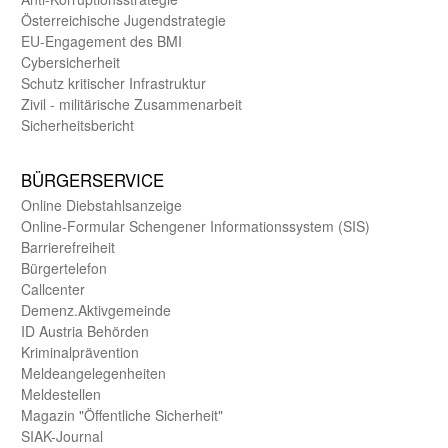
Öster­reichische Jugend­strategie
EU-Engagement des BMI
Cybersicherheit
Schutz kritischer Infra­struktur
Zivil - militärische Zusammen­arbeit
Sicherheits­bericht
BÜRGER­SERVICE
Online Diebstahls­anzeige
Online-Formular Schengener Informationssystem (SIS)
Barriere­freiheit
Bürger­telefon
Call­center
Demenz.Aktiv­gemeinde
ID Austria Behörden
Kriminal­prävention
Melde­an­ge­le­gen­heiten
Meld­estellen
Magazin "Öffentliche Sicherheit"
SIAK-Journal