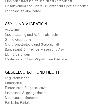
Direktion Staats­schutz und Nach­richten­dienst
Einsatz­kommando Cobra / Direktion für Spezialeinheiten
Landes­polizei­direk­tionen
ASYL UND MIGRA­TION
Asyl­wesen
Nieder­lassung und Aufent­halts­recht
Grund­versorgung
Migrations­strategie und Gesell­schaft
Bundes­amt für Fremden­wesen und Asyl
EU-Förde­rungen
Förderungen "Asyl, Migration und Rückkehr"
GE­SELL­SCHAFT UND RECHT
Begut­achtungen
Daten­schutz
Europäische Bürger­initiative
Historische Angelegen­heiten
Mauthausen Memorial
Politische Parteien