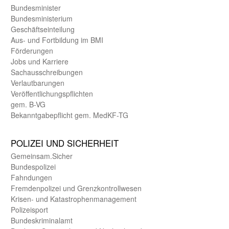
Bundes­minister
Bundes­ministerium
Geschäfts­einteilung
Aus- und Fortbildung im BMI
Förderungen
Jobs und Karriere
Sachaus­schreibungen
Verlautbarungen
Veröffentlichungspflichten
gem. B-VG
Bekanntgabepflicht gem. MedKF-TG
POLIZEI UND SICHER­HEIT
Gemein­sam.Sicher
Bundes­polizei
Fahndungen
Fremdenpolizei und Grenzkontrollwesen
Krisen- und Katastrophen­management
Polizeisport
Bundes­kriminal­amt