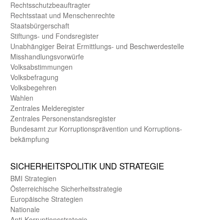
Rechts­schutz­beauftragter
Rechts­staat und Menschen­rechte
Staats­bürger­schaft
Stiftungs- und Fonds­register
Unab­hängiger Beirat Ermittlungs- und Beschwerde­stelle
Misshandlungs­vorwürfe
Volks­abstimmungen
Volks­befragung
Volks­begehren
Wahlen
Zentrales Melde­register
Zentrales Personen­stands­register
Bundes­amt zur Korrup­tions­prävention und Korrup­tions­
bekämpfung
SICHER­HEITS­POLITIK UND STRATEGIE
BMI Strategien
Öster­reichische Sicherheits­strategie
Europäische Strategien
Nationale
Anti-Korruptions­strategie