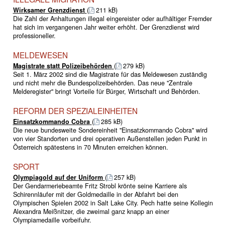
Wirksamer Grenzdienst
(
211 kB)
Die Zahl der Anhaltungen illegal eingereister oder aufhältiger Fremder
hat sich im vergangenen Jahr weiter erhöht. Der Grenzdienst wird
professioneller.
MELDEWESEN
Magistrate statt Polizeibehörden
(
279 kB)
Seit 1. März 2002 sind die Magistrate für das Meldewesen zuständig
und nicht mehr die Bundespolizeibehörden. Das neue "Zentrale
Melderegister" bringt Vorteile für Bürger, Wirtschaft und Behörden.
REFORM DER SPEZIALEINHEITEN
Einsatzkommando Cobra
(
285 kB)
Die neue bundesweite Sondereinheit "Einsatzkommando Cobra" wird
von vier Standorten und drei operativen Außenstellen jeden Punkt in
Österreich spätestens in 70 Minuten erreichen können.
SPORT
Olympiagold auf der Uniform
(
257 kB)
Der Gendarmeriebeamte Fritz Strobl krönte seine Karriere als
Schirennläufer mit der Goldmedaille in der Abfahrt bei den
Olympischen Spielen 2002 in Salt Lake City. Pech hatte seine Kollegin
Alexandra Meißnitzer, die zweimal ganz knapp an einer
Olympiamedaille vorbeifuhr.