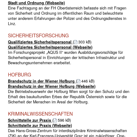
Stadt und Ordnung (Webseite)
Eine Fachtagung an der FH Oberösterreich befasste sich mit Fragen
von Sicherheit und Ordnung im öffentlichen Raum und beleuchtete
unter anderem Erfahrungen der Polizei und des Ordnungsdienstes in
Linz.
SICHERHEITSFORSCHUNG
Qualifiziertes Sicherheitspersonal
(
303 kB)
Qualifiziertes Sicherheitspersonal (Webseite)
Im Forschungsprojekt „AQUS II“ wurden Ausbildungs­vorschläge für
Sicherheitspersonal in Einrichtungen der kritischen Infrastruktur und
Bewachungsunternehmen erarbeitet.
HOFBURG
Brandschutz in der Wiener Hofburg
(
446 kB)
Brandschutz in der Wiener Hofburg (Webseite)
Die Betriebsfeuerwehr der Hofburg Wien sorgt für den Schutz und den
Erhalt des baukulturellen Erbes der Republik Österreich sowie für die
Sicherheit der Menschen im Areal der Hofburg.
KRIMINALWISSENSCHAFTEN
Schnittstelle zur Praxis
(
596 kB)
Schnittstelle zur Praxis (Webseite)
Das Hans-Gross-Zentrum für interdisziplinäre Kriminalwissenschaften
(ZiK) an der Karl-Franzens-Universität Graz ist ein zukünftiger „One-