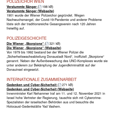
POLIZEICHOR WIEN
Verstummte Sänger
(
198 kB)
Verstummte Sänger (Webseite)
1901 wurde der Wiener Polizeichor gegründet. Wegen
Nachwuchsmangel, der Covid-19-Pandemie und anderer Probleme
löste sich der traditionsreiche Gesangsverein nach 120 Jahren
freiwillig auf.
POLIZEIGESCHICHTE
Die Wiener „Skorpione“
(
321 kB)
Die Wiener „Skorpione“ (Webseite)
Von 1979 bis 1992 bestand bei der Wiener Polizei die
„Sicherheitswacheabteilung Donaustadt Nord“, inoffiziell „Skorpione“
genannt. Neben der Außenbewachung des UNO-Komplexes wurde sie
unter anderem zur Bekämpfung der Jugendkriminalität auf der
Donauinsel eingesetzt.
INTERNATIONALE ZUSAMMENARBEIT
Gedenken und Cyber-Sicherheit
(
271 kB)
Gedenken und Cyber-Sicherheit (Webseite)
Innenminister Karl Nehammer traf am 11. und 12. November 2021 in
Israel hohe Vertreter der Regierung, tauschte sich mit Cybercrime-
Spezialisten der israelischen Behörden aus und besuchte die
Holocaust-Gedenkstätte Yad Vashem.