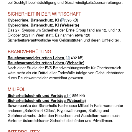
bei Suchtgiftbeeinträchtigung und Geschwindigkeitsüberschreitungen.
SICHERHEIT IN DER WIRTSCHAFT
Cybercrime, Datenschutz, KI
(
395 kB)
Cybercrime, Datenschutz, KI (Webseite)
Das 27. Symposium Sicherheit der Erste Group fand am 12. und 13.
Oktober 2021 in Wien statt. Es nahmen etwa 120
Sicherheitsverantwortliche von Geldinstituten und deren Umfeld teil.
BRANDVERHÜTUNG
Rauchwarnmelder retten Leben
(
492 kB)
Rauchwarnmelder retten Leben (Webseite)
Nach einer Studie der BVS-Brandverhütungsstelle für Oberösterreich
wäre mehr als ein Drittel aller Todesfälle infolge von Gebäudebränden
durch Rauchwarnmelder vermeidbar gewesen.
MILIPOL
Sicherheitstechnik und Vorträge
(
856 kB)
Sicherheitstechnik und Vorträge (Webseite)
Schwerpunkte der Sicherheits-Fachmesse Milipol in Paris waren unter
anderem „Safe/Smart Cities“, Kryptowährungen, Stalking und
Gefahrenabwehr. Unter den Besuchern und Ausstellern waren auch
Vertreter österreichischer Sicherheitsbehörden und Privatfirmen.
INTERPOLITEX