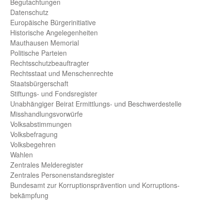
Begut­achtungen
Daten­schutz
Europäische Bürger­initiative
Historische Angelegen­heiten
Mauthausen Memorial
Politische Parteien
Rechts­schutz­beauftragter
Rechts­staat und Menschen­rechte
Staats­bürger­schaft
Stiftungs- und Fonds­register
Unab­hängiger Beirat Ermittlungs- und Beschwerde­stelle
Misshandlungs­vorwürfe
Volks­abstimmungen
Volks­befragung
Volks­begehren
Wahlen
Zentrales Melde­register
Zentrales Personen­stands­register
Bundes­amt zur Korrup­tions­prävention und Korrup­tions­
bekämpfung