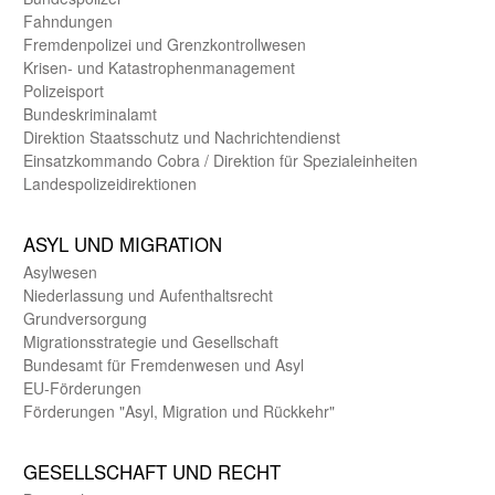
Fahndungen
Fremdenpolizei und Grenzkontrollwesen
Krisen- und Katastrophen­management
Polizeisport
Bundes­kriminal­amt
Direktion Staats­schutz und Nach­richten­dienst
Einsatz­kommando Cobra / Direktion für Spezialeinheiten
Landes­polizei­direk­tionen
ASYL UND MIGRA­TION
Asyl­wesen
Nieder­lassung und Aufent­halts­recht
Grund­versorgung
Migrations­strategie und Gesell­schaft
Bundes­amt für Fremden­wesen und Asyl
EU-Förde­rungen
Förderungen "Asyl, Migration und Rückkehr"
GE­SELL­SCHAFT UND RECHT