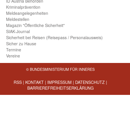
ID Austria Behörden
Kriminal­prävention
Melde­an­ge­le­gen­heiten
Meld­estellen
Magazin "Öffentliche Sicherheit"
SIAK-Journal
Sicherheit bei Reisen (Reise­pass / Personal­ausweis)
Sicher zu Hause
Termine
Vereine
© BUNDESMINISTERIUM FÜR INNERES
RSS
|
KONTAKT
|
IMPRESSUM
|
DATENSCHUTZ
|
BARRIEREFREIHEITSERKLÄRUNG