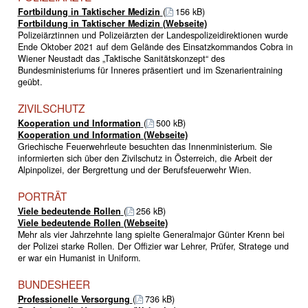
Fortbildung in Taktischer Medizin
(
156 kB)
Fortbildung in Taktischer Medizin (Webseite)
Polizeiärztinnen und Polizeiärzten der Landespolizeidirektionen wurde
Ende Oktober 2021 auf dem Gelände des Einsatzkommandos Cobra in
Wiener Neustadt das „Taktische Sanitätskonzept“ des
Bundesministeriums für Inneres präsentiert und im Szenarientraining
geübt.
ZIVILSCHUTZ
Kooperation und Information
(
500 kB)
Kooperation und Information (Webseite)
Griechische Feuerwehrleute besuchten das Innenministerium. Sie
informierten sich über den Zivilschutz in Österreich, die Arbeit der
Alpinpolizei, der Bergrettung und der Berufsfeuerwehr Wien.
PORTRÄT
Viele bedeutende Rollen
(
256 kB)
Viele bedeutende Rollen (Webseite)
Mehr als vier Jahrzehnte lang spielte Generalmajor Günter Krenn bei
der Polizei starke Rollen. Der Offizier war Lehrer, Prüfer, Stratege und
er war ein Humanist in Uniform.
BUNDESHEER
Professionelle Versorgung
(
736 kB)