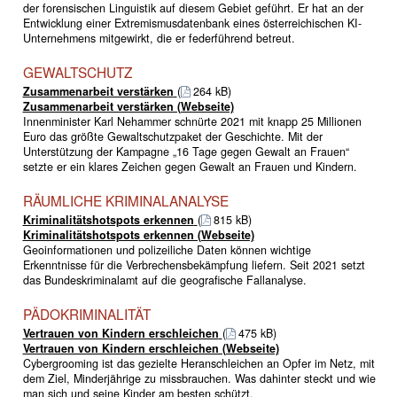
der forensischen Linguistik auf diesem Gebiet geführt. Er hat an der
Entwicklung einer Extremismusdatenbank eines österreichischen KI-
Unternehmens mitgewirkt, die er federführend betreut.
GEWALTSCHUTZ
Zusammenarbeit verstärken
(
264 kB)
Zusammenarbeit verstärken (Webseite)
Innenminister Karl Nehammer schnürte 2021 mit knapp 25 Millionen
Euro das größte Gewaltschutzpaket der Geschichte. Mit der
Unterstützung der Kampagne „16 Tage gegen Gewalt an Frauen“
setzte er ein klares Zeichen gegen Gewalt an Frauen und Kindern.
RÄUMLICHE KRIMINALANALYSE
Kriminalitätshotspots erkennen
(
815 kB)
Kriminalitätshotspots erkennen (Webseite)
Geoinformationen und polizeiliche Daten können wichtige
Erkenntnisse für die Verbrechensbekämpfung liefern. Seit 2021 setzt
das Bundeskriminalamt auf die geografische Fallanalyse.
PÄDOKRIMINALITÄT
Vertrauen von Kindern erschleichen
(
475 kB)
Vertrauen von Kindern erschleichen (Webseite)
Cybergrooming ist das gezielte Heranschleichen an Opfer im Netz, mit
dem Ziel, Minderjährige zu missbrauchen. Was dahinter steckt und wie
man sich und seine Kinder am besten schützt.