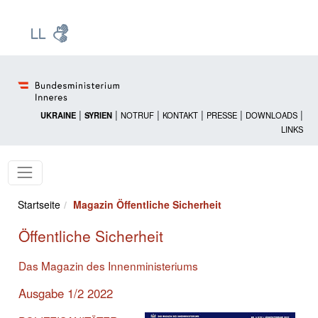
Zur Startseite: [Alt] +
Zum Hauptmenü: [Alt] +
Zum Headermenü: [Alt] +
Zum Inhalt: [Alt] +
Zum rechten Bereichsmenü: [Alt] +
Zur Sitemap: [Alt] +
Zum Footer: [Alt] +
[3]
[6]
[5]
[0]
[1]
[2]
[4]
|
|
|
|
|
|
UKRAINE
SYRIEN
NOTRUF
KONTAKT
PRESSE
DOWNLOADS
LINKS
Startseite
Magazin Öffentliche Sicherheit
Öffentliche Sicherheit
Das Magazin des Innenministeriums
Ausgabe 1/2 2022