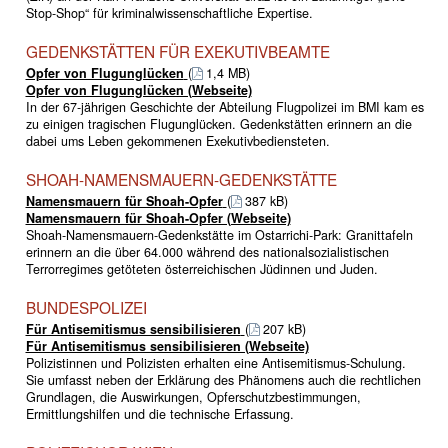
Stop-Shop“ für kriminalwissenschaftliche Expertise.
GEDENKSTÄTTEN FÜR EXEKUTIVBEAMTE
Opfer von Flugunglücken
(
1,4 MB)
Opfer von Flugunglücken (Webseite)
In der 67-jährigen Geschichte der Abteilung Flugpolizei im BMI kam es
zu einigen tragischen Flugunglücken. Gedenkstätten erinnern an die
dabei ums Leben gekommenen Exekutivbediensteten.
SHOAH-NAMENSMAUERN-GEDENKSTÄTTE
Namensmauern für Shoah-Opfer
(
387 kB)
Namensmauern für Shoah-Opfer (Webseite)
Shoah-Namensmauern-Gedenkstätte im Ostarrichi-Park: Granittafeln
erinnern an die über 64.000 während des nationalsozialistischen
Terrorregimes getöteten österreichischen Jüdinnen und Juden.
BUNDESPOLIZEI
Für Antisemitismus sensibilisieren
(
207 kB)
Für Antisemitismus sensibilisieren (Webseite)
Polizistinnen und Polizisten erhalten eine Antisemitismus-Schulung.
Sie umfasst neben der Erklärung des Phänomens auch die rechtlichen
Grundlagen, die Auswirkungen, Opferschutzbestimmungen,
Ermittlungshilfen und die technische Erfassung.