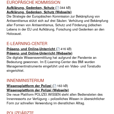
EUROPÄISCHE KOMMISSION
Aufklärung, Gedenken, Schutz
(
344 kB)
Aufklärung, Gedenken, Schutz (Webseite)
Die Strategie der Europäischen Kommission zur Bekämpfung von
Antisemitismus stützt sich auf drei Säulen: Verhütung und Bekämpfung
aller Formen von Antisemitismus, Schutz und Förderung jüdischen
Lebens in der EU und Aufklärung, Forschung und Gedenken an den
Holocaust.
E-LEARNING-CENTER
Präsenz- und Online-Unterricht
(
416 kB)
Präsenz- und Online-Unterricht (Webseite)
Die digitale Wissensvermittlung hat aufgrund der Pandemie an
Bedeutung gewonnen. Im E-Learning-Center des BMI wurden
Managementinstrumente eingeführt und ein Video- und Tonstudio
eingerichtet.
INNENMINISTERIUM
Wissensplattform der Polizei
(
163 kB)
Wissensplattform der Polizei (Webseite)
Die neue Plattform POLIZEI.WISSEN steht allen Bediensteten des
Innenressorts zur Verfügung – polizeiliches Wissen in übersichtlicher
Form zur schnellen Verwendung im dienstlichen Alltag.
POLIZEIÄRZTE