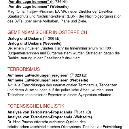
„Vor die Lage kommen“
(
736 kB)
„Vor die Lage kommen“ (Webseite)
Mag. Omar Haijawi-Pirchner, BA MA, neuer Direktor der Direktion
Staatsschutz und Nachrichtendienst (DSN), der Nachfolgeorganisation
des BVTs, über seine Vorhaben, Pläne und Ziele.
GEMEINSAM.SICHER IN ÖSTERREICH
Dialog und Diskurs
(
306 kB)
Dialog und Diskurs (Webseite)
Bei einem virtuellen „runden Tisch“ im Innenministerium mit 400
Bürgermeisterinnen und Bürgermeistern wurden Strategien gegen die
Radikalisierung in der Gesellschaft diskutiert.
TERRORISMUS
Auf neue Entwicklungen reagieren
(
323 kB)
Auf neue Entwicklungen reagieren (Webseite)
Aktuelle Entwicklungen des internationalen Terrorismus, Tendenzen
und deren Auswirkungen auf die polizeiliche Arbeit, wurden unter
Teilnahme renommierter Experten in einem Symposium erläutert.
FORENSISCHE LINGUISTIK
Analyse von Terroristen-Propaganda
(
611 kB)
Analyse von Terroristen-Propaganda (Webseite)
Dr. Nico Prucha erforscht arabische Quellen des
salafistischen-/dschihadistischen Ökosystems. Das hat zur Entwicklung