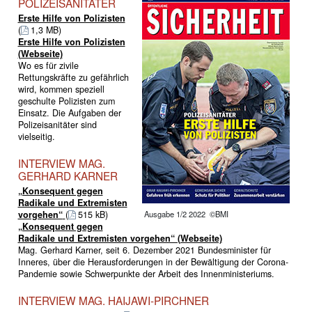
POLIZEISANITÄTER
Erste Hilfe von Polizisten
(
1,3 MB)
Erste Hilfe von Polizisten
(Webseite)
Wo es für zivile
Rettungskräfte zu gefährlich
wird, kommen speziell
geschulte Polizisten zum
Einsatz. Die Aufgaben der
Polizeisanitäter sind
vielseitig.
INTERVIEW MAG.
GERHARD KARNER
„Konsequent gegen
Radikale und Extremisten
Ausgabe 1/2 2022 ©BMI
vorgehen“
(
515 kB)
„Konsequent gegen
Radikale und Extremisten vorgehen“ (Webseite)
Mag. Gerhard Karner, seit 6. Dezember 2021 Bundesminister für
Inneres, über die Herausforderungen in der Bewältigung der Corona-
Pandemie sowie Schwerpunkte der Arbeit des Innenministeriums.
INTERVIEW MAG. HAIJAWI-PIRCHNER