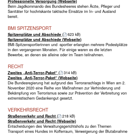
Professionelle Versorgung (Webseite)
Beim Jagdkommando des Bundesheeres stehen Ärzte, Pfleger und
Sanitäter für hochriskante taktische Einsätze im In- und Ausland
bereit.
BMI SPITZENSPORT
Spitzenplätze und Abschiede
(
623 kB)
Spitzenplätze und Abschiede (Webseite)
BMI-Spitzensportlerinnen und -sportler erlangten mehrere Podestplätze
in den vergangenen Monaten. Für einige waren es die letzten
Bewerbe, an denen sie alleine oder im Team teilnahmen.
RECHT
Zweites „Anti-Terror-Paket“
(
314 kB)
Zweites „Anti-Terror-Paket“ (Webseite)
Die Bundesregierung hat aufgrund des Terroranschlags in Wien am 2.
November 2020 eine Reihe von Maßnahmen zur Verhinderung und
Bekämpfung von Terrorismus sowie zur Prävention der Verbreitung von
extremistischem Gedankengut gesetzt.
VERKEHRSRECHT
Straßenverkehr und Recht
(
218 kB)
Straßenverkehr und Recht (Webseite)
Entscheidungen des Verwaltungsgerichtshofs zu den Themen
Transport eines Hundes im Kofferraum, Verweigerung der Blutabnahme