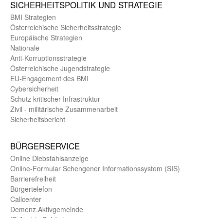
SICHER­HEITS­POLITIK UND STRATEGIE
BMI Strategien
Öster­reichische Sicherheits­strategie
Europäische Strategien
Nationale
Anti-Korruptions­strategie
Öster­reichische Jugend­strategie
EU-Engagement des BMI
Cybersicherheit
Schutz kritischer Infra­struktur
Zivil - militärische Zusammen­arbeit
Sicherheits­bericht
BÜRGER­SERVICE
Online Diebstahls­anzeige
Online-Formular Schengener Informationssystem (SIS)
Barriere­freiheit
Bürger­telefon
Call­center
Demenz.Aktiv­gemeinde