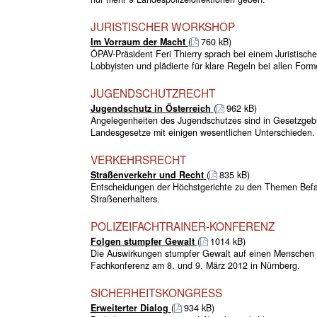
JURISTISCHER WORKSHOP
Im Vorraum der Macht
(
760 kB)
ÖPAV-Präsident Feri Thierry sprach bei einem Juristisc
Lobbyisten und plädierte für klare Regeln bei allen Form
JUGENDSCHUTZRECHT
Jugendschutz in Österreich
(
962 kB)
Angelegenheiten des Jugendschutzes sind in Gesetzgeb
Landesgesetze mit einigen wesentlichen Unterschieden.
VERKEHRSRECHT
Straßenverkehr und Recht
(
835 kB)
Entscheidungen der Höchstgerichte zu den Themen Befa
Straßenerhalters.
POLIZEIFACHTRAINER-KONFERENZ
Folgen stumpfer Gewalt
(
1014 kB)
Die Auswirkungen stumpfer Gewalt auf einen Menschen wa
Fachkonferenz am 8. und 9. März 2012 in Nürnberg.
SICHERHEITSKONGRESS
Erweiterter Dialog
(
934 kB)