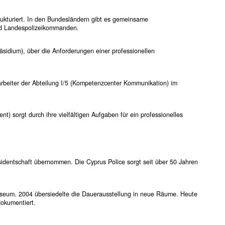
trukturiert. In den Bundesländern gibt es gemeinsame
und Landespolizeikommanden.
räsidium), über die Anforderungen einer professionellen
itarbeiter der Abteilung I/5 (Kompetenzcenter Kommunikation) im
t) sorgt durch ihre vielfältigen Aufgaben für ein professionelles
sidentschaft übernommen. Die Cyprus Police sorgt seit über 50 Jahren
Museum. 2004 übersiedelte die Daueraus­stellung in neue Räume. Heute
dokumentiert.