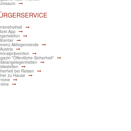
pressum
ÜRGERSERVICE
rierefreiheit
lizei-App
rgertelefon
llcenter
menz.Aktivgemeinde
 Austria
iminalprävention
gazin "Öffentliche Sicherheit"
ldeangelegenheiten
ldestellen
cherheit bei Reisen
cher zu Hause
rmine
reine