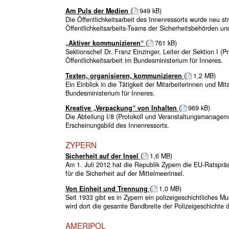
Am Puls der Medien
(
949 kB)
Die Öffentlichkeitsarbeit des Innenressorts wurde neu s
Öffentlichkeitsarbeits-Teams der Sicherheitsbehörden 
„Aktiver kommunizieren“
(
761 kB)
Sektionschef Dr. Franz Einzinger, Leiter der Sektion I (P
Öffentlichkeitsarbeit im Bundesministerium für Inneres.
Texten, organisieren, kommunizieren
(
1,2 MB)
Ein Einblick in die Tätigkeit der Mitarbeiterinnen und M
Bundesministerium für Inneres.
Kreative „Verpackung“ von Inhalten
(
969 kB)
Die Abteilung I/8 (Protokoll und Veranstaltungsmanagemen
Erscheinungsbild des Innenressorts.
ZYPERN
Sicherheit auf der Insel
(
1,6 MB)
Am 1. Juli 2012 hat die Republik Zypern die EU-Ratsprä
für die Sicherheit auf der Mittelmeerinsel.
Von Einheit und Trennung
(
1,0 MB)
Seit 1933 gibt es in Zypern ein polizeigeschichtliches 
wird dort die gesamte Bandbreite der Polizeigeschichte 
AMERIPOL