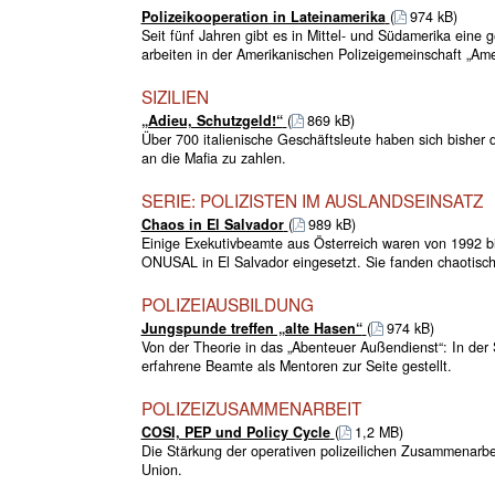
Polizeikooperation in Lateinamerika
(
974 kB)
Seit fünf Jahren gibt es in Mittel- und Südamerika eine 
arbeiten in der Amerikanischen Polizeigemeinschaft „Am
SIZILIEN
„Adieu, Schutzgeld!“
(
869 kB)
Über 700 italienische Geschäftsleute haben sich bisher 
an die Mafia zu zahlen.
SERIE: POLIZISTEN IM AUSLANDSEINSATZ
Chaos in El Salvador
(
989 kB)
Einige Exekutivbeamte aus Österreich waren von 1992 bi
ONUSAL in El Salvador eingesetzt. Sie fanden chaotische
POLIZEIAUSBILDUNG
Jungspunde treffen „alte Hasen“
(
974 kB)
Von der Theorie in das „Abenteuer Außendienst“: In der
erfahrene Beamte als Mentoren zur Seite gestellt.
POLIZEIZUSAMMENARBEIT
COSI, PEP und Policy Cycle
(
1,2 MB)
Die Stärkung der operativen polizeilichen Zusammenarbe
Union.