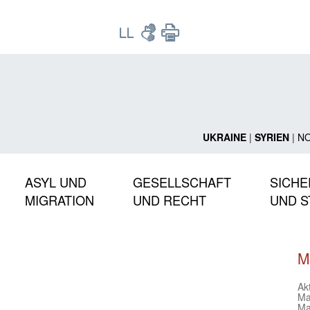
UKRAINE
|
SYRIEN
|
N
ASYL UND
GESELLSCHAFT
SICHE
MIGRATION
UND RECHT
UND S
M
Ak
Ma
Ma