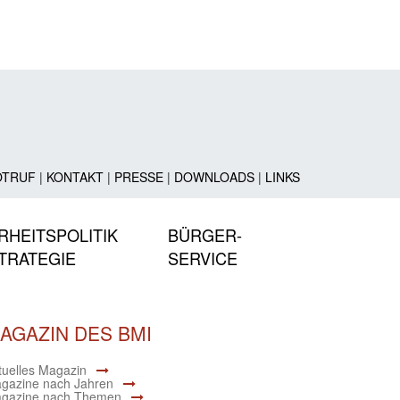
OTRUF
|
KONTAKT
|
PRESSE
|
DOWNLOADS
|
LINKS
RHEITSPOLITIK
BÜRGER-
TRATEGIE
SERVICE
AGAZIN DES BMI
tuelles Magazin
gazine nach Jahren
gazine nach Themen