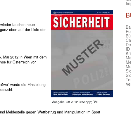
Im
B
r wieder tauchen neue
Bar
 ganz oben auf der Liste der
Po
Bü
Ca
De
ID
Kr
15. Mai 2012 in Wien mit dem
Ma
Me
yse für Österreich vor.
Me
Si
Si
Te
Ve
 möwe“ wurde die Einstellung
ersucht.
Ausgabe 7/8 2012 ©&copy; BMI
und Meldestelle gegen Wettbetrug und Manipulation im Sport