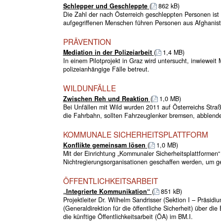
Schlepper und Geschleppte
(
862 kB)
Die Zahl der nach Österreich geschleppten Personen ist 
aufgegriffenen Menschen führen Personen aus Afghanist
PRÄVENTION
Mediation in der Polizeiarbeit
(
1,4 MB)
In einem Pilotprojekt in Graz wird untersucht, inwieweit
polizeianhängige Fälle betreut.
WILDUNFÄLLE
Zwischen Reh und Reaktion
(
1,0 MB)
Bei Unfällen mit Wild wurden 2011 auf Österreichs Straß
die Fahrbahn, sollten Fahrzeuglenker bremsen, abblend
KOMMUNALE SICHERHEITSPLATTFORM
Konflikte gemeinsam lösen
(
1,0 MB)
Mit der Einrichtung „Kommunaler Sicherheitsplattformen
Nichtregierungsorganisationen geschaffen werden, um ge
ÖFFENTLICHKEITSARBEIT
„Integrierte Kommunikation“
(
851 kB)
Projektleiter Dr. Wilhelm Sandrisser (Sektion I – Präsidi
(Generaldirektion für die öffentliche Sicherheit) über die
die künftige Öffentlichkeitsarbeit (ÖA) im BM.I.