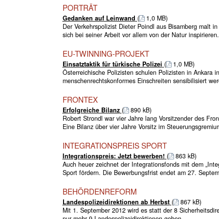
PORTRÄT
Gedanken auf Leinwand
(
1,0 MB)
Der Verkehrspolizist Dieter Poindl aus Bisamberg malt in s
sich bei seiner Arbeit vor allem von der Natur inspirieren.
EU-TWINNING-PROJEKT
Einsatztaktik für türkische Polizei
(
1,0 MB)
Österreichische Polizisten schulen Polizisten in Ankara i
menschenrechtskonformes Einschreiten sensibilisiert we
FRONTEX
Erfolgreiche Bilanz
(
890 kB)
Robert Strondl war vier Jahre lang Vorsitzender des Fron
Eine Bilanz über vier Jahre Vorsitz im Steuerungsgremi
INTEGRATIONSPREIS SPORT
Integrationspreis: Jetzt bewerben!
(
863 kB)
Auch heuer zeichnet der Integrationsfonds mit dem „Integr
Sport fördern. Die Bewerbungsfrist endet am 27. Septe
BEHÖRDENREFORM
Landespolizeidirektionen ab Herbst
(
867 kB)
Mit 1. September 2012 wird es statt der 8 Sicherheitsd
nur mehr 9 Landespolizeidirektionen geben.