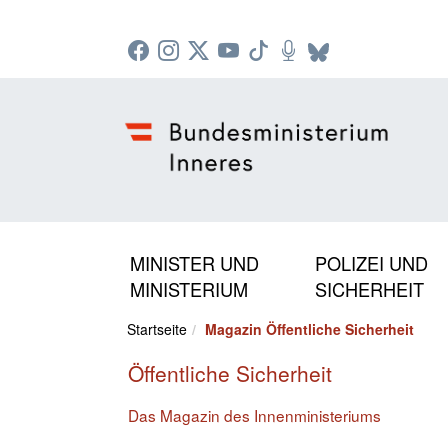
Zur Startseite: [Alt] +
Zum Hauptmenü: [Alt] +
Zum Headermenü: [Alt] +
Zum Inhalt: [Alt] +
Zum rechten Bereichsmenü: [Alt] +
Zur Sitemap: [Alt] +
Zum Footer: [Alt] +
[3]
[6]
[5]
[0]
[1]
[2]
[4]
MINISTER UND
POLIZEI UND
MINISTERIUM
SICHERHEIT
Startseite
Magazin Öffentliche Sicherheit
Öffentliche Sicherheit
Das Magazin des Innenministeriums