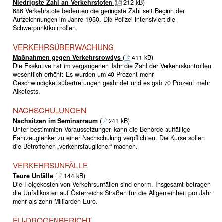
Niedrigste Zahl an Verkehrstoten
(
212 kB)
686 Verkehrstote bedeuten die geringste Zahl seit Beginn der
Aufzeichnungen im Jahre 1950. Die Polizei intensiviert die
Schwerpunktkontrollen.
VERKEHRSÜBERWACHUNG
Maßnahmen gegen Verkehrsrowdys
(
411 kB)
Die Exekutive hat im vergangenen Jahr die Zahl der Verkehrskontrollen
wesentlich erhöht: Es wurden um 40 Prozent mehr
Geschwindigkeitsübertretungen geahndet und es gab 70 Prozent mehr
Alkotests.
NACHSCHULUNGEN
Nachsitzen im Seminarraum
(
241 kB)
Unter bestimmten Voraussetzungen kann die Behörde auffällige
Fahrzeuglenker zu einer Nachschulung verpflichten. Die Kurse sollen
die Betroffenen „verkehrstauglicher“ machen.
VERKEHRSUNFÄLLE
Teure Unfälle
(
144 kB)
Die Folgekosten von Verkehrsunfällen sind enorm. Insgesamt betragen
die Unfallkosten auf Österreichs Straßen für die Allgemeinheit pro Jahr
mehr als zehn Milliarden Euro.
EU-DROGENBERICHT