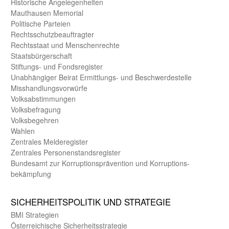
Historische Angelegen­heiten
Mauthausen Memorial
Politische Parteien
Rechts­schutz­beauftragter
Rechts­staat und Menschen­rechte
Staats­bürger­schaft
Stiftungs- und Fonds­register
Unab­hängiger Beirat Ermittlungs- und Beschwerde­stelle
Misshandlungs­vorwürfe
Volks­abstimmungen
Volks­befragung
Volks­begehren
Wahlen
Zentrales Melde­register
Zentrales Personen­stands­register
Bundes­amt zur Korrup­tions­prävention und Korrup­tions­
bekämpfung
SICHER­HEITS­POLITIK UND STRATEGIE
BMI Strategien
Öster­reichische Sicherheits­strategie