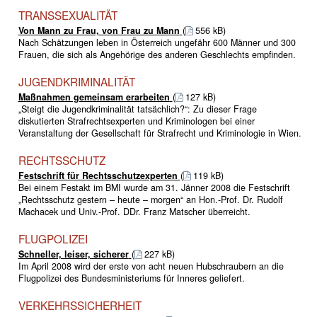
TRANSSEXUALITÄT
Von Mann zu Frau, von Frau zu Mann
(
556 kB)
Nach Schätzungen leben in Österreich ungefähr 600 Männer und 300
Frauen, die sich als Angehörige des anderen Geschlechts empfinden.
JUGENDKRIMINALITÄT
Maßnahmen gemeinsam erarbeiten
(
127 kB)
„Steigt die Jugendkriminalität tatsächlich?“: Zu dieser Frage
diskutierten Strafrechtsexperten und Kriminologen bei einer
Veranstaltung der Gesellschaft für Strafrecht und Kriminologie in Wien.
RECHTSSCHUTZ
Festschrift für Rechtsschutzexperten
(
119 kB)
Bei einem Festakt im BMI wurde am 31. Jänner 2008 die Festschrift
„Rechtsschutz gestern – heute – morgen“ an Hon.-Prof. Dr. Rudolf
Machacek und Univ.-Prof. DDr. Franz Matscher überreicht.
FLUGPOLIZEI
Schneller, leiser, sicherer
(
227 kB)
Im April 2008 wird der erste von acht neuen Hubschraubern an die
Flugpolizei des Bundesministeriums für Inneres geliefert.
VERKEHRSSICHERHEIT