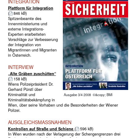
INTEGRATION
Plattform für Integration
(
846 kB)
Spitzenbeamte des
Innenministeriums und
externe Integrations-
Experten erarbeiteten
Vorschläge zur Verbesserung
der Integration von
Migrantinnen und Migranten
in Österreich.
INTERVIEW
„Alte Gräben zuschütten“
(
158 kB)
Wiens Polizeipräsident Dr.
Gerhard Pürstl über
Kriminalität und
Ausgabe 3/4 2008 ©&copy; BMI
Kriminalitätsbekämpfung in
Wien, über seine Vorhaben und die Besonderheiten der Wiener
Polizei.
AUSGLEICHSMASSNAHMEN
Kontrollen auf Straße und Schiene
(
596 kB)
In Wien wurden nach der Verlagerung der Schengengrenzen drei