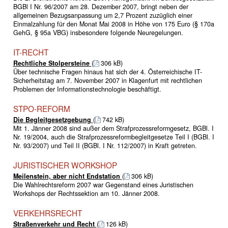
BGBl I Nr. 96/2007 am 28. Dezember 2007, bringt neben der
allgemeinen Bezugsanpassung um 2,7 Prozent zuzüglich einer
Einmalzahlung für den Monat Mai 2008 in Höhe von 175 Euro (§ 170a
GehG, § 95a VBG) insbesondere folgende Neuregelungen.
IT-RECHT
Rechtliche Stolpersteine
(
306 kB)
Über technische Fragen hinaus hat sich der 4. Österreichische IT-
Sicherheitstag am 7. November 2007 in Klagenfurt mit rechtlichen
Problemen der Informationstechnologie beschäftigt.
STPO-REFORM
Die Begleitgesetzgebung
(
742 kB)
Mit 1. Jänner 2008 sind außer dem Strafprozessreformgesetz, BGBl. I
Nr. 19/2004, auch die Strafprozessreformbegleitgesetze Teil I (BGBl. I
Nr. 93/2007) und Teil II (BGBl. I Nr. 112/2007) in Kraft getreten.
JURISTISCHER WORKSHOP
Meilenstein, aber nicht Endstation
(
306 kB)
Die Wahlrechtsreform 2007 war Gegenstand eines Juristischen
Workshops der Rechtssektion am 10. Jänner 2008.
VERKEHRSRECHT
Straßenverkehr und Recht
(
126 kB)