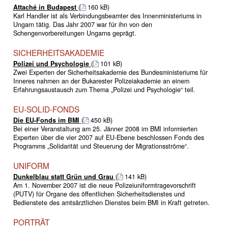
Attaché in Budapest
(
160 kB)
Karl Handler ist als Verbindungsbeamter des Innenministeriums in
Ungarn tätig. Das Jahr 2007 war für ihn von den
Schengenvorbereitungen Ungarns geprägt.
SICHERHEITSAKADEMIE
Polizei und Psychologie
(
101 kB)
Zwei Experten der Sicherheitsakademie des Bundesministeriums für
Inneres nahmen an der Bukarester Polizeiakademie an einem
Erfahrungsaustausch zum Thema „Polizei und Psychologie“ teil.
EU-SOLID-FONDS
Die EU-Fonds im BMI
(
450 kB)
Bei einer Veranstaltung am 25. Jänner 2008 im BMI informierten
Experten über die vier 2007 auf EU-Ebene beschlossen Fonds des
Programms „Solidarität und Steuerung der Migrationsströme“.
UNIFORM
Dunkelblau statt Grün und Grau
(
141 kB)
Am 1. November 2007 ist die neue Polizeiuniformtragevorschrift
(PUTV) für Organe des öffentlichen Sicherheitsdienstes und
Bedienstete des amtsärztlichen Dienstes beim BMI in Kraft getreten.
PORTRÄT