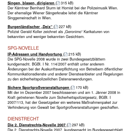
Singen, blasen, dirigieren
(
315 kB)
Der Kärntner Bernhard Sturm ist Hornist bei der Polizeimusik Wien.
Der ehemalige Wiener Sängerknabe leitet die Kärntner
Singgemeinschaft in Wien.
Burgenländischer „Deix“
(
227 kB)
Polizist Gerald Koller zeichnet als „Geronimo“ Karikaturen von
bekannten und weniger bekannten Gesichtern.
SPG-NOVELLE
IP-Adressen und Handyortung
(
215 kB)
Die SPG-Novelle 2008 wurde in zwei Bundesgesetzblättern
kundgemacht. BGBl. I Nr. 114/2007 enthält unter anderem
Änderungen bei der Auskunftsverpflichtung von Betreibern öffentlicher
Kommunikationsdienste und anderer Diensteanbieter und Regelungen
zu den sicherheitspolizeilichen Datenanwendungen.
Sichere Sportgroßveranstaltungen
(
170 kB)
Mit der im Dezember 2007 beschlossenen und am 1. Jänner 2008 in
Kraft getretenen Novelle zum Sicherheitspolizeigesetz, BGBl. I
2007/113, hat der Gesetzgeber ein weiteres Maßnahmenpaket zur
Verhinderung von Gewalt bei Sportgroßveranstaltungen geschaffen.
DIENSTRECHT
Die 2. Dienstrechts-Novelle 2007
(
297 kB)
Die 2. Dienstrechts-Novelle 2007, kundgemacht im Bundesgesetzblatt