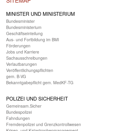
SITEMAP
MINISTER UND MINIST­ERIUM
Bundes­minister
Bundes­ministerium
Geschäfts­einteilung
Aus- und Fortbildung im BMI
Förderungen
Jobs und Karriere
Sachaus­schreibungen
Verlautbarungen
Veröffentlichungspflichten
gem. B-VG
Bekanntgabepflicht gem. MedKF-TG
POLIZEI UND SICHER­HEIT
Gemein­sam.Sicher
Bundes­polizei
Fahndungen
Fremdenpolizei und Grenzkontrollwesen
Krisen- und Katastrophen­management