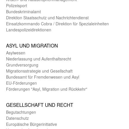
Polizeisport
Bundes­kriminal­amt
Direktion Staats­schutz und Nach­richten­dienst
Einsatz­kommando Cobra / Direktion für Spezialeinheiten
Landes­polizei­direk­tionen
ASYL UND MIGRA­TION
Asyl­wesen
Nieder­lassung und Aufent­halts­recht
Grund­versorgung
Migrations­strategie und Gesell­schaft
Bundes­amt für Fremden­wesen und Asyl
EU-Förde­rungen
Förderungen "Asyl, Migration und Rückkehr"
GE­SELL­SCHAFT UND RECHT
Begut­achtungen
Daten­schutz
Europäische Bürger­initiative