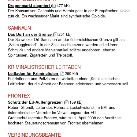
Drogenmarkt stagniert
(
477 kB)
Der Konsum von Cannabis und Heroin geht in der Europäischen Union
zurück. Ein wachsender Markt sind synthetische Opioide.
SAMNAUN
Das Dorf an der Grenze
(
251 kB)
Der Schweizer Ort Samnaun an der österreichischen Grenze gilt als
„Schmugglerdorf“. In der Zollausschlusszone werden edle Uhren,
Schmuck und andere Markenartikel zollfrei angeboten, ebenso
Spirituosen, Zigaretten und Treibstoff.
KRIMINALISTISCHER LEITFADEN
Leitfaden für Kriminalisten
(
260 kB)
Polizistinnen und Polizisten entwickelten einen „Kriminalistischen
Leitfaden“, der die Arbeit der Beamten erleichtern und verbessern soll.
FRONTEX
Schutz der EU-Außengrenzen
(
159 kB)
Robert Strondl, Leiter des Referats Exekutivdienst im BMI und
österreichischer Vertreter im Verwaltungsrat der EU-
Grenzschutzagentur Frontex, wird mit 1. April 2008 den Vorsitz im
höchsten Steuerungsgremium von Frontex übernehmen.
VERBINDUNGSBEAMTE