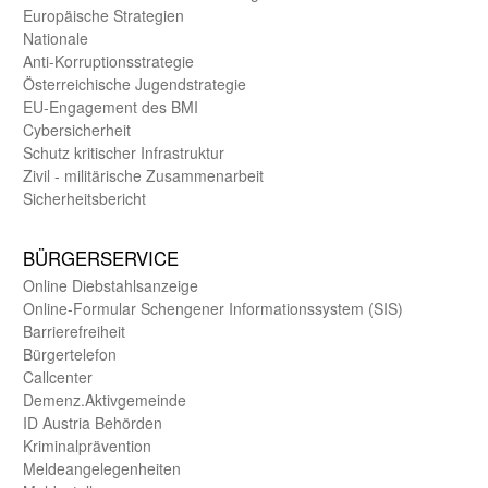
Europäische Strategien
Nationale
Anti-Korruptions­strategie
Öster­reichische Jugend­strategie
EU-Engagement des BMI
Cybersicherheit
Schutz kritischer Infra­struktur
Zivil - militärische Zusammen­arbeit
Sicherheits­bericht
BÜRGER­SERVICE
Online Diebstahls­anzeige
Online-Formular Schengener Informationssystem (SIS)
Barriere­freiheit
Bürger­telefon
Call­center
Demenz.Aktiv­gemeinde
ID Austria Behörden
Kriminal­prävention
Melde­an­ge­le­gen­heiten