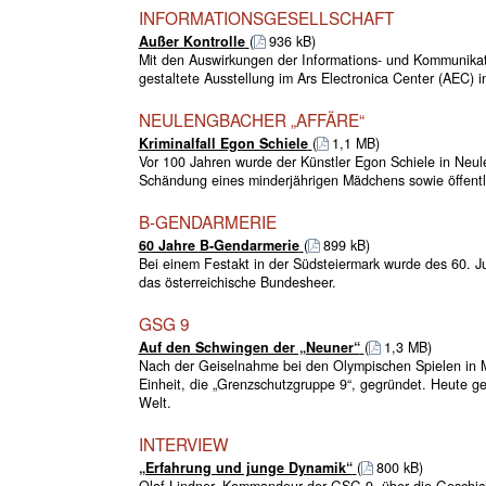
INFORMATIONSGESELLSCHAFT
Außer Kontrolle
(
936 kB)
Mit den Auswirkungen der Informations- und Kommunikatio
gestaltete Ausstellung im Ars Electronica Center (AEC) i
NEULENGBACHER „AFFÄRE“
Kriminalfall Egon Schiele
(
1,1 MB)
Vor 100 Jahren wurde der Künstler Egon Schiele in Neu
Schändung eines minderjährigen Mädchens sowie öffentlic
B-GENDARMERIE
60 Jahre B-Gendarmerie
(
899 kB)
Bei einem Festakt in der Südsteiermark wurde des 60. 
das österreichische Bundesheer.
GSG 9
Auf den Schwingen der „Neuner“
(
1,3 MB)
Nach der Geiselnahme bei den Olympischen Spielen in M
Einheit, die „Grenzschutzgruppe 9“, gegründet. Heute g
Welt.
INTERVIEW
„Erfahrung und junge Dynamik“
(
800 kB)
Olaf Lindner, Kommandeur der GSG 9, über die Geschicht