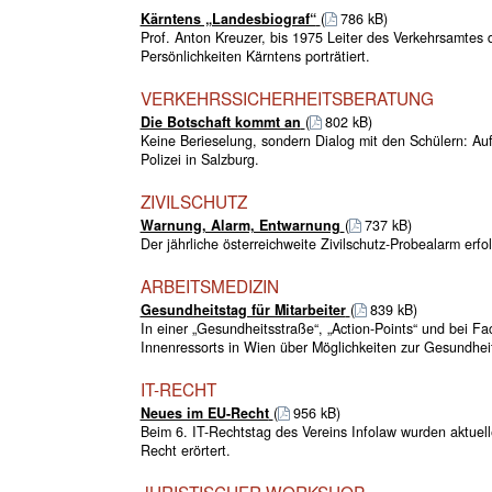
Kärntens „Landesbiograf“
(
786 kB)
Prof. Anton Kreuzer, bis 1975 Leiter des Verkehrsamtes d
Persönlichkeiten Kärntens porträtiert.
VERKEHRSSICHERHEITSBERATUNG
Die Botschaft kommt an
(
802 kB)
Keine Berieselung, sondern Dialog mit den Schülern: Auf
Polizei in Salzburg.
ZIVILSCHUTZ
Warnung, Alarm, Entwarnung
(
737 kB)
Der jährliche österreichweite Zivilschutz-Probealarm er
ARBEITSMEDIZIN
Gesundheitstag für Mitarbeiter
(
839 kB)
In einer „Gesundheitsstraße“, „Action-Points“ und bei 
Innenressorts in Wien über Möglichkeiten zur Gesundheit
IT-RECHT
Neues im EU-Recht
(
956 kB)
Beim 6. IT-Rechtstag des Vereins Infolaw wurden aktue
Recht erörtert.
JURISTISCHER WORKSHOP