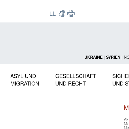
UKRAINE
|
SYRIEN
|
N
ASYL UND
GESELLSCHAFT
SICHE
MIGRATION
UND RECHT
UND S
M
Ak
Ma
Ma