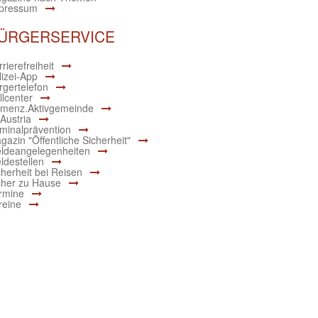
pressum
ÜRGERSERVICE
rierefreiheit
lizei-App
rgertelefon
llcenter
menz.Aktivgemeinde
 Austria
iminalprävention
gazin "Öffentliche Sicherheit"
ldeangelegenheiten
ldestellen
cherheit bei Reisen
cher zu Hause
rmine
reine