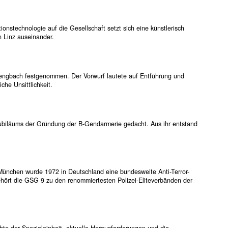
nstechnologie auf die Gesellschaft setzt sich eine künstlerisch
n Linz auseinander.
lengbach festgenommen. Der Vorwurf lautete auf Entführung und
he Unsittlichkeit.
Jubiläums der Gründung der B-Gendarmerie gedacht. Aus ihr entstand
ünchen wurde 1972 in Deutschland eine bundesweite Anti-Terror-
ehört die GSG 9 zu den renommiertesten Polizei-Eliteverbänden der
e der Spezialeinheit, aktuelle Herausforderungen und die