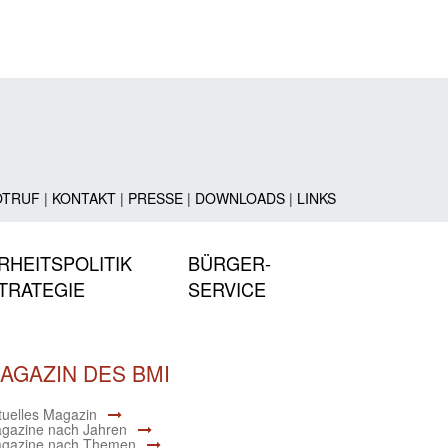
OTRUF
|
KONTAKT
|
PRESSE
|
DOWNLOADS
|
LINKS
RHEITSPOLITIK
BÜRGER-
TRATEGIE
SERVICE
AGAZIN DES BMI
tuelles Magazin
gazine nach Jahren
gazine nach Themen