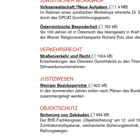
Volksanwaltschaft:?Neue Aufgaben
(
1,4 MB)
Im Rahmen eines Juristischen Workshops referierte Dr.
durch das OPCAT-Durchführungsgesetz.
Österreichische Besonderheit
(
763 kB)
Vor 100 Jahren ist in Österreich das Islamgesetz in Kraf
der Wiener Religionsrechtsexperte Richard Potz über d
VERKEHRSRECHT
Straßenverkehr und Recht
(
1024 kB)
Entscheidungen des Obersten Gerichtshofs zu den Them
Schneeräumunternehmen.
JUSTIZWESEN
Weniger Bezirksgerichte
(
822 kB)
In den kommenden Jahren sollen nach Plänen des Bundesm
zusammengelegt werden.
OBJEKTSCHUTZ
Sicherung von Gebäuden
(
994 kB)
Der BHE-Fachkongress „Objektsicherung“ am 12. und 13.
Zutrittskontrollsysteme, mechanische Sicherungstechni
Rettungswegen.