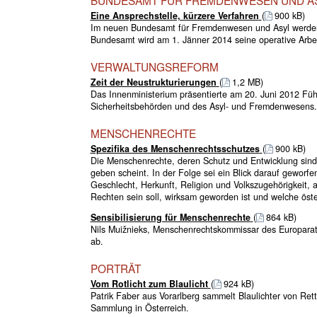
Eine Ansprechstelle, kürzere Verfahren
(
900 kB)
Im neuen Bundesamt für Fremdenwesen und Asyl werden 
Bundesamt wird am 1. Jänner 2014 seine operative Arbe
VERWALTUNGSREFORM
Zeit der Neustrukturierungen
(
1,2 MB)
Das Innenministerium präsentierte am 20. Juni 2012 Füh
Sicherheitsbehörden und des Asyl- und Fremdenwesens.
MENSCHENRECHTE
Spezifika des Menschenrechtsschutzes
(
900 kB)
Die Menschenrechte, deren Schutz und Entwicklung sind
geben scheint. In der Folge sei ein Blick darauf geworf
Geschlecht, Herkunft, Religion und Volkszugehörigkeit, 
Rechten sein soll, wirksam geworden ist und welche öster
Sensibilisierung für Menschenrechte
(
864 kB)
Nils Muižnieks, Menschenrechtskommissar des Europarate
ab.
PORTRÄT
Vom Rotlicht zum Blaulicht
(
924 kB)
Patrik Faber aus Vorarlberg sammelt Blaulichter von Rett
Sammlung in Österreich.