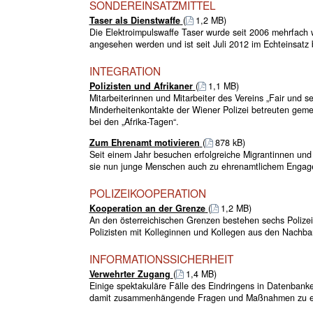
SONDEREINSATZMITTEL
Taser als Dienstwaffe
(
1,2 MB)
Die Elektroimpulswaffe Taser wurde seit 2006 mehrfach w
angesehen werden und ist seit Juli 2012 im Echteinsatz 
INTEGRATION
Polizisten und Afrikaner
(
1,1 MB)
Mitarbeiterinnen und Mitarbeiter des Vereins „Fair und se
Minderheitenkontakte der Wiener Polizei betreuten gemei
bei den „Afrika-Tagen“.
Zum Ehrenamt motivieren
(
878 kB)
Seit einem Jahr besuchen erfolgreiche Migrantinnen und 
sie nun junge Menschen auch zu ehrenamtlichem Engag
POLIZEIKOOPERATION
Kooperation an der Grenze
(
1,2 MB)
An den österreichischen Grenzen bestehen sechs Polizeik
Polizisten mit Kolleginnen und Kollegen aus den Nachb
INFORMATIONSSICHERHEIT
Verwehrter Zugang
(
1,4 MB)
Einige spektakuläre Fälle des Eindringens in Datenbank
damit zusammenhängende Fragen und Maßnahmen zu er