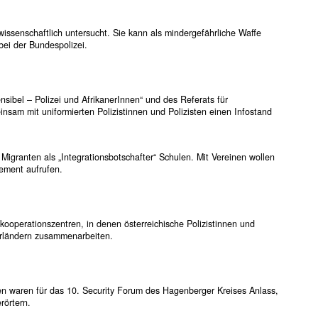
issenschaftlich untersucht. Sie kann als mindergefährliche Waffe
bei der Bundespolizei.
nsibel – Polizei und AfrikanerInnen“ und des Referats für
nsam mit uniformierten Polizistinnen und Polizisten einen Infostand
Migranten als „Integrationsbotschafter“ Schulen. Mit Vereinen wollen
ement aufrufen.
ooperationszentren, in denen österreichische Polizistinnen und
arländern zusammenarbeiten.
en waren für das 10. Security Forum des Hagenberger Kreises Anlass,
örtern.