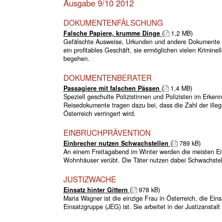
Ausgabe 9/10 2012
DOKUMENTENFÄLSCHUNG
Falsche Papiere, krumme Dinge
(
1,2 MB)
Gefälschte Ausweise, Urkunden und andere Dokumente si
ein profitables Geschäft, sie ermöglichen vielen Kriminell
begehen.
DOKUMENTENBERATER
Passagiere mit falschen Pässen
(
1,4 MB)
Speziell geschulte Polizistinnen und Polizisten im Erken
Reisedokumente tragen dazu bei, dass die Zahl der illeg
Österreich verringert wird.
EINBRUCHPRÄVENTION
Einbrecher nutzen Schwachstellen
(
789 kB)
An einem Freitagabend im Winter werden die meisten 
Wohnhäuser verübt. Die Täter nutzen dabei Schwachstel
JUSTIZWACHE
Einsatz hinter Gittern
(
978 kB)
Maria Wagner ist die einzige Frau in Österreich, die Einsa
Einsatzgruppe (JEG) ist. Sie arbeitet in der Justizanstal