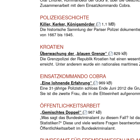
Zusammenarbeit mit dem Einsatzkommando Cobra.
POLIZEIGESCHICHTE
Killer, Kerker, Königsmörder
(
1,1 MB)
Die historische Sammlung der Pariser Polizei dokumentier
von 1667 bis 1945.
KROATIEN
Überwachung der „blauen Grenze“
(
829 kB)
Die Grenzpolizei der Republik Kroatien hat einen wesentl
erreicht. Unter anderem wurde ein nationales maritimes 
EINSATZKOMMANDO COBRA
„Eine lohnende Erfahrung“
(
969 kB)
Eine 31-jährige Polizistin schloss Ende Juni 2012 die
Sie ist die zweite Frau, die in die Eliteeinheit aufgeno
ÖFFENTLICHKEITSARBEIT
„Gemischtes Doppel“
(
967 kB)
„Was sagt das Bundeskriminalamt zu diesem Fall? Ist da
Statistiken?“ Diese und viele weitere Fragen beantworten
Öffentlichkeitsarbeit im Bundeskriminalamt.
BUNDESAMT FÜR FREMDENWESEN UND A