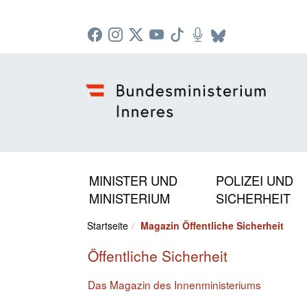
Zur Startseite: [Alt] +
Zum Hauptmenü: [Alt] +
Zum Headermenü: [Alt] +
Zum Inhalt: [Alt] +
Zum rechten Bereichsmenü: [Alt] +
Zur Sitemap: [Alt] +
Zum Footer: [Alt] +
[3]
[6]
[5]
[0]
[1]
[2]
[4]
MINISTER UND
POLIZEI UND
MINISTERIUM
SICHERHEIT
Startseite
Magazin Öffentliche Sicherheit
Öffentliche Sicherheit
Das Magazin des Innenministeriums