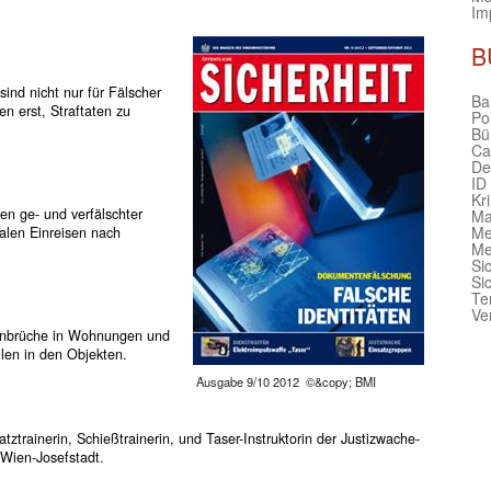
Im
B
nd nicht nur für Fälscher
Bar
en erst, Straftaten zu
Po
Bü
Ca
De
ID
Kr
nen ge- und verfälschter
Ma
Me
alen Einreisen nach
Me
Si
Si
Te
Ve
Einbrüche in Wohnungen und
len in den Objekten.
Ausgabe 9/10 2012 ©&copy; BMI
tztrainerin, Schießtrainerin, und Taser-­Instruktorin der Justizwache-
t Wien-Josefstadt.