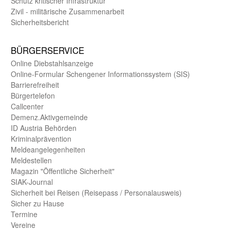
Schutz kritischer Infra­struktur
Zivil - militärische Zusammen­arbeit
Sicherheits­bericht
BÜRGER­SERVICE
Online Diebstahls­anzeige
Online-Formular Schengener Informationssystem (SIS)
Barriere­freiheit
Bürger­telefon
Call­center
Demenz.Aktiv­gemeinde
ID Austria Behörden
Kriminal­prävention
Melde­an­ge­le­gen­heiten
Meld­estellen
Magazin "Öffentliche Sicherheit"
SIAK-Journal
Sicherheit bei Reisen (Reise­pass / Personal­ausweis)
Sicher zu Hause
Termine
Vereine