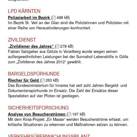
LPD KÄRNTEN
Polizeiarbeit im Bezirk
(
498 kB)
Im Bezirk St. Veit an der Glan sind die Polizistinnen und Polizisten mit
einer Reihe von Herausforderungen konfrontiert.
ZIVILDIENST
„Zivildiener des Jahres“
(
278 kB)
Fabian Salzgeber aus Götzis in Vorarlberg wurde wegen seinen
außergewöhnlichen Leistungen bei der Sunnahof-Lebenshilfe in Göfis
zum „Zivildiener des Jahres 2012“ gewählt.
BARGELDSPÜRHUNDE
Riecher für Geld
(
263 kB)
Das Bundesministerium für Inneres hat seit acht Jahren Bargeld- und
Dokumentenspürhunde im Einsatz. Die Zahl der Einsätze dieser
Spezialisten auf vier Pfoten ist gestiegen.
SICHERHEITSFORSCHUNG
Analyse von Besucherströmen
(
197 kB)
Mit dem Kiras-Projekt „En Masse“ werden Besucherströme erfasst, um
kritische Situationen zu erkennen und Maßnahmen setzen zu können.
VERKEHRSÜBERWACHUNGSBILANZ