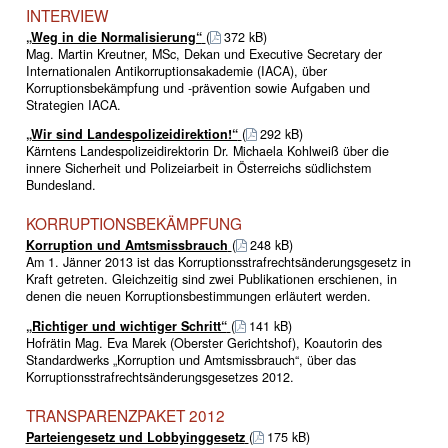
INTERVIEW
„Weg in die Normalisierung“
(
372 kB)
Mag. Martin Kreutner, MSc, Dekan und Executive Secretary der
Internationalen Antikorruptionsakademie (IACA), über
Korruptionsbekämpfung und -prävention sowie Aufgaben und
Strategien IACA.
„Wir sind Landespolizeidirektion!“
(
292 kB)
Kärntens Landespolizeidirektorin Dr. Michaela Kohlweiß über die
innere Sicherheit und Polizeiarbeit in Österreichs südlichstem
Bundesland.
KORRUPTIONSBEKÄMPFUNG
Korruption und Amtsmissbrauch
(
248 kB)
Am 1. Jänner 2013 ist das Korruptionsstrafrechtsänderungsgesetz in
Kraft getreten. Gleichzeitig sind zwei Publikationen erschienen, in
denen die neuen Korruptionsbestimmungen erläutert werden.
„Richtiger und wichtiger Schritt“
(
141 kB)
Hofrätin Mag. Eva Marek (Oberster Gerichtshof), Koautorin des
Standardwerks „Korruption und Amtsmissbrauch“, über das
Korruptionsstrafrechtsänderungsgesetzes 2012.
TRANSPARENZPAKET 2012
Parteiengesetz und Lobbyinggesetz
(
175 kB)