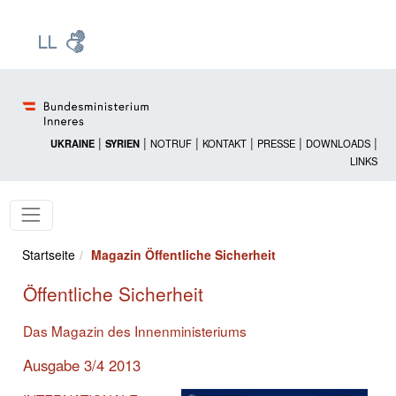
Zur Startseite: [Alt] +
Zum Hauptmenü: [Alt] +
Zum Headermenü: [Alt] +
Zum Inhalt: [Alt] +
Zum rechten Bereichsmenü: [Alt] +
Zur Sitemap: [Alt] +
Zum Footer: [Alt] +
[3]
[6]
[5]
[0]
[1]
[2]
[4]
|
|
|
|
|
|
UKRAINE
SYRIEN
NOTRUF
KONTAKT
PRESSE
DOWNLOADS
LINKS
Startseite
Magazin Öffentliche Sicherheit
Öffentliche Sicherheit
Das Magazin des Innenministeriums
Ausgabe 3/4 2013