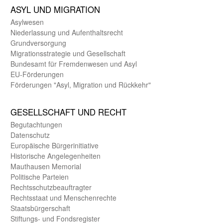
ASYL UND MIGRA­TION
Asyl­wesen
Nieder­lassung und Aufent­halts­recht
Grund­versorgung
Migrations­strategie und Gesell­schaft
Bundes­amt für Fremden­wesen und Asyl
EU-Förde­rungen
Förderungen "Asyl, Migration und Rückkehr"
GE­SELL­SCHAFT UND RECHT
Begut­achtungen
Daten­schutz
Europäische Bürger­initiative
Historische Angelegen­heiten
Mauthausen Memorial
Politische Parteien
Rechts­schutz­beauftragter
Rechts­staat und Menschen­rechte
Staats­bürger­schaft
Stiftungs- und Fonds­register