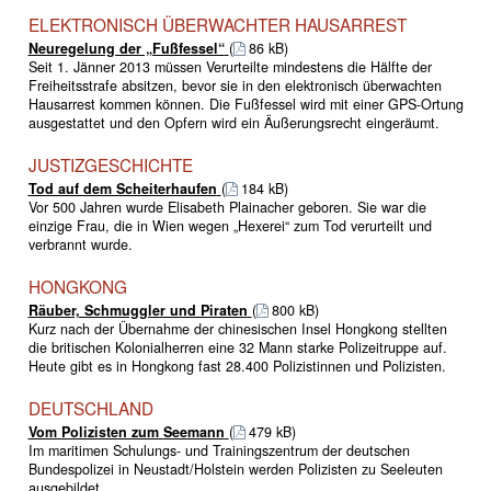
ELEKTRONISCH ÜBERWACHTER HAUSARREST
Neuregelung der „Fußfessel“
(
86 kB)
Seit 1. Jänner 2013 müssen Verurteilte mindestens die Hälfte der
Freiheitsstrafe absitzen, bevor sie in den elektronisch überwachten
Hausarrest kommen können. Die Fußfessel wird mit einer GPS-Ortung
ausgestattet und den Opfern wird ein Äußerungsrecht eingeräumt.
JUSTIZGESCHICHTE
Tod auf dem Scheiterhaufen
(
184 kB)
Vor 500 Jahren wurde Elisabeth Plainacher geboren. Sie war die
einzige Frau, die in Wien wegen „Hexerei“ zum Tod verurteilt und
verbrannt wurde.
HONGKONG
Räuber, Schmuggler und Piraten
(
800 kB)
Kurz nach der Übernahme der chinesischen Insel Hongkong stellten
die britischen Kolonialherren eine 32 Mann starke Polizeitruppe auf.
Heute gibt es in Hongkong fast 28.400 Polizistinnen und Polizisten.
DEUTSCHLAND
Vom Polizisten zum Seemann
(
479 kB)
Im maritimen Schulungs- und Trainingszentrum der deutschen
Bundespolizei in Neustadt/Holstein werden Polizisten zu Seeleuten
ausgebildet.