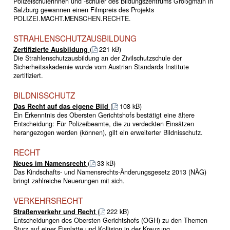
Polizeischülerinnen und -schüler des Bildungszentrums Großgmain in
Salzburg gewannen einen Filmpreis des Projekts
POLIZEI.MACHT.MENSCHEN.RECHTE.
STRAHLENSCHUTZAUSBILDUNG
Zertifizierte Ausbildung
(
221 kB)
Die Strahlenschutzausbildung an der Zivilschutzschule der
Sicherheitsakademie wurde vom Austrian Standards Institute
zertifiziert.
BILDNISSCHUTZ
Das Recht auf das eigene Bild
(
108 kB)
Ein Erkenntnis des Obersten Gerichtshofs bestätigt eine ältere
Entscheidung: Für Polizeibeamte, die zu verdeckten Einsätzen
herangezogen werden (können), gilt ein erweiterter Bildnisschutz.
RECHT
Neues im Namensrecht
(
33 kB)
Das Kindschafts- und Namensrechts-Änderungsgesetz 2013 (NÄG)
bringt zahlreiche Neuerungen mit sich.
VERKEHRSRECHT
Straßenverkehr und Recht
(
222 kB)
Entscheidungen des Obersten Gerichtshofs (OGH) zu den Themen
Sturz auf einer Eisplatte und Kollision in der Kreuzung.