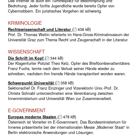
Das Internet ist auch ein Tummelplatz für Beschimpfung und
Bedrohung. Jeder fünfte Jugendliche wurde bereits Opfer von
Cybermobbern. Ein juristisches Vorgehen ist schwierig.
KRIMINOLOGIE
Rechtswissenschaft und Literatur
(
438 kB)
Prof. Dr. Thomas Weitin referierte im Hans-Gross-Kriminalmuseum der
Universität Graz zum Thema Recht und Zeugenschaft in der Literatur.
WISSENSCHAFT
Die Schrift im Kopf
(
344 kB)
Der Klagenfurter Polizist Theo Kelz, Opfer des Briefbombenattentäters
Franz Fuchs, lernte nach dem Verlust seiner Hände wieder zu
schreiben, nachdem ihm fremde Hände transplantiert worden waren.
Schwerpunkt Universität
(
358 kB)
Sektionschef Dr. Franz Einzinger und Vizerektorin Univ.-Prof. Dr.
Christa Schnabl unterzeichneten eine Vereinbarung zwischen
Innenministerium und Universität Wien zur Zusammenarbeit.
E-GOVERNMENT
Europas moderne Staaten
(
478 kB)
Österreich ist Vorreiter im E-Government. Das Bundesministerium für
Inneres präsentierte bei der internationalen Messe „Moderner Staat“ in
Berlin elektronische Anwendungen und Lösungen.