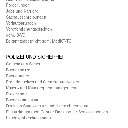
Förderungen
Jobs und Karriere
Sachaus­schreibungen
Verlautbarungen
Veröffentlichungspflichten
gem. B-VG
Bekanntgabepflicht gem. MedKF-TG
POLIZEI UND SICHER­HEIT
Gemein­sam.Sicher
Bundes­polizei
Fahndungen
Fremdenpolizei und Grenzkontrollwesen
Krisen- und Katastrophen­management
Polizeisport
Bundes­kriminal­amt
Direktion Staats­schutz und Nach­richten­dienst
Einsatz­kommando Cobra / Direktion für Spezialeinheiten
Landes­polizei­direk­tionen