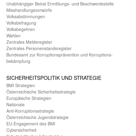
Unab­hängiger Beirat Ermittlungs- und Beschwerde­stelle
Misshandlungs­vorwürfe
Volks­abstimmungen
Volks­befragung
Volks­begehren
Wahlen
Zentrales Melde­register
Zentrales Personen­stands­register
Bundes­amt zur Korrup­tions­prävention und Korrup­tions­
bekämpfung
SICHER­HEITS­POLITIK UND STRATEGIE
BMI Strategien
Öster­reichische Sicherheits­strategie
Europäische Strategien
Nationale
Anti-Korruptions­strategie
Öster­reichische Jugend­strategie
EU-Engagement des BMI
Cybersicherheit