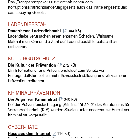
Das „Transparenzpaket 2012“ enthält neben dem
Korruptionsstrafrechtsänderungsgesetz auch das Parteiengesetz und
das Lobbying-Gesetz.
LADENDIEBSTAHL
Dauerthema Ladendiebstahl
(
304 kB)
Ladendiebe verursachen einen enormen Schaden. Wirksame
Maßnahmen können die Zahl der Ladendiebstähle beträchtlich
reduzieren.
KULTURGUTSCHUTZ
Die Kultur der Prävention
(
272 kB)
Ein Informations- und Präventionsfolder zum Schutz vor
Kulturgutdelikten soll zu mehr Bewusstseinsbildung und wirksamerer
Prävention beitragen.
KRIMINALPRÄVENTION
Die Angst vor Kriminalität
(
640 kB)
Bei der Präventionsfachtagung „Kriminalität 2012“ des Kuratoriums für
Verkehrssicherheit (KfV) wurden Studien unter anderem zur Furcht vor
Kriminalität vorgestellt.
CYBER-HATE
Hass aus dem Internet
(
116 kB)