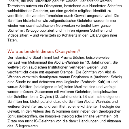
Inhalte, die von Terroristen genutzt werden, klar erkannt werden.
Terroristen nutzen ein Ökosystem, bestehend aus Hunderten Schriften
wahhabitischer Gelehrter, um eine gezielte religiöse Identität zu
vermitteln, die von den Terroristen durch Gewalt umgesetzt wird. Die
Schriften historischer wie zeitgenössischer Gelehrter werden immer
wieder von dschihadistischen Netzwerken verbreitet bzw. ganze
Bücher mit IS-Logo publiziert und in ihren eigenen Schriften und
Videos zitiert – und vermitteln so Kohärenz in den Erklärungen ihrer
Taten.
Woraus besteht dieses Ökosystem?
Der Islamische Staat nimmt laut Prucha Bücher, beispielsweise
verfasst von Muhammad ibn Abd al-Wahhab im 13. Jahrhundert, die
weltweit von saudischen Institutionen vertrieben werden, und
veröffentlicht diese mit eigenem Stempel. Die Schriften von Abd al-
Wahhab vermitteln detailgetreu warum Polytheismus (Arabisch: Schirk)
eine Sünde ist und definieren was Unglaube (Arabisch: Kufr) ist und
warum Schiiten (beleidigend rafidi) keine Muslime sind und verfolgt
werden müssen. Zusammen mit weiteren Gelehrten, beispielsweise
der Schriften Ibn al-Qayims (13. Jahrhundert). IS stellt seine eigenen
Schriften her, bietet parallel dazu die Schriften Abd al-Wahhabs und
weiterer Gelehrter an, und vermittelt so eine kohärente Theologie der
Gewalt. In den Videos des IS kommen dann neben den theologischen
Schlüsselbegriffen, die komplexe theologische Inhalte vermitteln, oft
Zitate von nicht IS-Gelehrten vor, die damit Handlungen und Aktionen
des IS legitimieren.