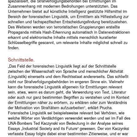
spezialisiert, die Strafverfolgungsbehörden bei Ermittlungen im
Zusammenhang mit modernen Bedrohungen unterstützten. Das
Unternehmen bietet auf künstliche Intelligenz gestützte Hilfsmittel im
Bereich der forensischen Linguistik, um Ermittlern als Hilfestellung zur
schnellen und fachspezifischen Entscheidungsfindung bereitzustehen.
Des Weiteren werden von terroristischen Gruppierungen erstellte
Propaganda mittels Hash-Erkennung automatisch in Datenextraktionen
erkannt und elektronische Inhalte mittels menschlich kuratierter
Schlüsselbegriffe gescannt, um relevante Inhalte möglichst schnell zu
finden.
Schnittstelle.
„Das Feld der forensischen Linguistik liegt auf der Schnittstelle
zwischen der Wissenschaft von Sprache und menschlicher Aktivität
(Linguistik) einerseits und dem Rechtsstaat andererseits. Das schließt
nicht nur Strafverfolgungsbehörden im engeren Sinne ein. Vielmehr
kann die forensische Linguistik allgemein für Ermittlungen relevant
sein, etwa, wenn es darum geht, die Verwendung von Text, Literatur
oder auch nur ganz bestimmten Begriffen zu verstehen und im Kontext
der Ermittlungen näher zu erörtern, zu erklären oder zum Verständnis
der Motivation von Straftätern aufzuarbeiten“, erklärt Prucha.
Forensische Linguistik sei beispielsweise relevant bei Verhören, wie
welche Wörter von Verdächtigen verwendet werden und sei im Fall des
UNA-Bombers Ted Kaczynski von Bedeutung in der Analyse seines
Essays „Industrial Society and its Future“ gewesen. Der von Kaczynksi
verfasste Essay folgte dabei einer bestimmten Zitierweise, und er war