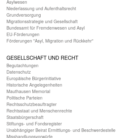
Asyl­wesen
Nieder­lassung und Aufent­halts­recht
Grund­versorgung
Migrations­strategie und Gesell­schaft
Bundes­amt für Fremden­wesen und Asyl
EU-Förde­rungen
Förderungen "Asyl, Migration und Rückkehr"
GE­SELL­SCHAFT UND RECHT
Begut­achtungen
Daten­schutz
Europäische Bürger­initiative
Historische Angelegen­heiten
Mauthausen Memorial
Politische Parteien
Rechts­schutz­beauftragter
Rechts­staat und Menschen­rechte
Staats­bürger­schaft
Stiftungs- und Fonds­register
Unab­hängiger Beirat Ermittlungs- und Beschwerde­stelle
Misshandlungs­vorwürfe