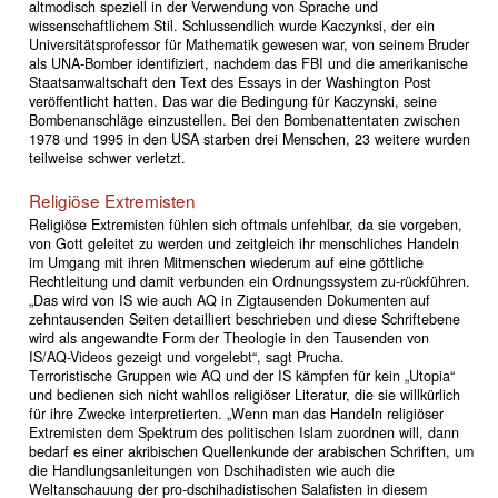
altmodisch speziell in der Verwendung von Sprache und
wissenschaftlichem Stil. Schlussendlich wurde Kaczynksi, der ein
Universitätsprofessor für Mathematik gewesen war, von seinem Bruder
als UNA-Bomber identifiziert, nachdem das FBI und die amerikanische
Staatsanwaltschaft den Text des Essays in der Washington Post
veröffentlicht hatten. Das war die Bedingung für Kaczynski, seine
Bombenanschläge einzustellen. Bei den Bombenattentaten zwischen
1978 und 1995 in den USA starben drei Menschen, 23 weitere wurden
teilweise schwer verletzt.
Religiöse Extremisten
Religiöse Extremisten fühlen sich oftmals unfehlbar, da sie vorgeben,
von Gott geleitet zu werden und zeitgleich ihr menschliches Handeln
im Umgang mit ihren Mitmenschen wiederum auf eine göttliche
Rechtleitung und damit verbunden ein Ordnungssystem zu-rückführen.
„Das wird von IS wie auch AQ in Zigtausenden Dokumenten auf
zehntausenden Seiten detailliert beschrieben und diese Schriftebene
wird als angewandte Form der Theologie in den Tausenden von
IS/AQ-Videos gezeigt und vorgelebt“, sagt Prucha.
Terroristische Gruppen wie AQ und der IS kämpfen für kein „Utopia“
und bedienen sich nicht wahllos religiöser Literatur, die sie willkürlich
für ihre Zwecke interpretierten. „Wenn man das Handeln religiöser
Extremisten dem Spektrum des politischen Islam zuordnen will, dann
bedarf es einer akribischen Quellenkunde der arabischen Schriften, um
die Handlungsanleitungen von Dschihadisten wie auch die
Weltanschauung der pro-dschihadistischen Salafisten in diesem