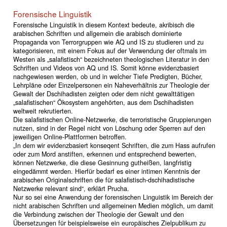
Forensische Linguistik
Forensische Linguistik in diesem Kontext bedeute, akribisch die
arabischen Schriften und allgemein die arabisch dominierte
Propaganda von Terrorgruppen wie AQ und IS zu studieren und zu
kategorisieren, mit einem Fokus auf der Verwendung der oftmals im
Westen als „salafistisch“ bezeichneten theologischen Literatur in den
Schriften und Videos von AQ und IS. Somit könne evidenzbasiert
nachgewiesen werden, ob und in welcher Tiefe Predigten, Bücher,
Lehrpläne oder Einzelpersonen ein Naheverhältnis zur Theologie der
Gewalt der Dschihadisten zeigten oder dem nicht gewalttätigen
„salafistischen“ Ökosystem angehörten, aus dem Dschihadisten
weltweit rekrutierten.
Die salafistischen Online-Netzwerke, die terroristische Gruppierungen
nutzen, sind in der Regel nicht von Löschung oder Sperren auf den
jeweiligen Online-Plattformen betroffen.
„In dem wir evidenzbasiert konseqent Schriften, die zum Hass aufrufen
oder zum Mord anstiften, erkennen und entsprechend bewerten,
können Netzwerke, die diese Gesinnung gutheißen, langfristig
eingedämmt werden. Hierfür bedarf es einer intimen Kenntnis der
arabischen Originalschriften die für salafistisch-dschihadistische
Netzwerke relevant sind“, erklärt Prucha.
Nur so sei eine Anwendung der forensischen Linguistik im Bereich der
nicht arabischen Schriften und allgemeinen Medien möglich, um damit
die Verbindung zwischen der Theologie der Gewalt und den
Übersetzungen für beispielsweise ein europäisches Zielpublikum zu