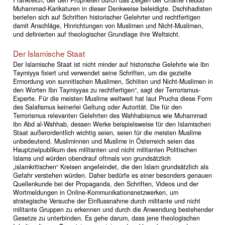
Muhammad-Karikaturen in dieser Denkweise beleidigte. Dschihadisten
beriefen sich auf Schriften historischer Gelehrter und rechtfertigen
damit Anschläge, Hinrichtungen von Muslimen und Nicht-Muslimen,
und definierten auf theologischer Grundlage ihre Weltsicht.
Der Islamische Staat
Der Islamische Staat ist nicht minder auf historische Gelehrte wie ibn
Taymiyya fixiert und verwendet seine Schriften, um die gezielte
Ermordung von sunnitischen Muslimen, Schiiten und Nicht-Muslimen in
den Worten Ibn Taymiyyas zu rechtfertigen“, sagt der Terrorismus-
Experte. Für die meisten Muslime weltweit hat laut Prucha diese Form
des Salafismus keinerlei Geltung oder Autorität. Die für den
Terrorismus relevanten Gelehrten des Wahhabismus wie Muhammad
ibn Abd al-Wahhab, dessen Werke beispielsweise für den Islamischen
Staat außerordentlich wichtig seien, seien für die meisten Muslime
unbedeutend. Musliminnen und Muslime in Österreich seien das
Hauptzielpublikum des militanten und nicht militanten Politischen
Islams und würden obendrauf oftmals von grundsätzlich
„islamkritischen“ Kreisen angefeindet, die den Islam grundsätzlich als
Gefahr verstehen würden. Daher bedürfe es einer besonders genauen
Quellenkunde bei der Propaganda, den Schriften, Videos und der
Wortmeldungen in Online-Kommunikationsnetzwerken, um
strategische Versuche der Einflussnahme durch militante und nicht
militante Gruppen zu erkennen und durch die Anwendung bestehender
Gesetze zu unterbinden. Es gehe darum, dass jene theologischen