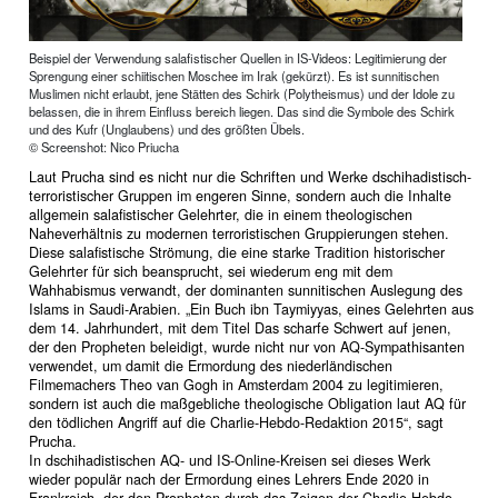
Beispiel der Verwendung salafistischer Quellen in IS-Videos: Legitimierung der
Sprengung einer schiitischen Moschee im Irak (gekürzt). Es ist sunnitischen
Muslimen nicht erlaubt, jene Stätten des Schirk (Polytheismus) und der Idole zu
belassen, die in ihrem Einfluss bereich liegen. Das sind die Symbole des Schirk
und des Kufr (Unglaubens) und des größten Übels.
© Screenshot: Nico Priucha
Laut Prucha sind es nicht nur die Schriften und Werke dschihadistisch-
terroristischer Gruppen im engeren Sinne, sondern auch die Inhalte
allgemein salafistischer Gelehrter, die in einem theologischen
Naheverhältnis zu modernen terroristischen Gruppierungen stehen.
Diese salafistische Strömung, die eine starke Tradition historischer
Gelehrter für sich beansprucht, sei wiederum eng mit dem
Wahhabismus verwandt, der dominanten sunnitischen Auslegung des
Islams in Saudi-Arabien. „Ein Buch ibn Taymiyyas, eines Gelehrten aus
dem 14. Jahrhundert, mit dem Titel Das scharfe Schwert auf jenen,
der den Propheten beleidigt, wurde nicht nur von AQ-Sympathisanten
verwendet, um damit die Ermordung des niederländischen
Filmemachers Theo van Gogh in Ams­terdam 2004 zu legitimieren,
sondern ist auch die maßgebliche theologische Obligation laut AQ für
den tödlichen Angriff auf die Charlie-Hebdo-Redaktion 2015“, sagt
Prucha.
In dschihadistischen AQ- und IS-Online-Kreisen sei dieses Werk
wieder populär nach der Ermordung eines Lehrers Ende 2020 in
Frankreich, der den Propheten durch das Zeigen der Charlie Hebdo