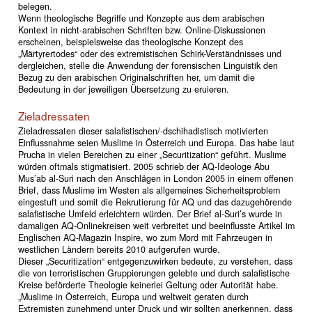
belegen.
Wenn theologische Begriffe und Konzepte aus dem arabischen
Kontext in nicht-arabischen Schriften bzw. Online-Diskussionen
erscheinen, beispielsweise das theologische Konzept des
„Märtyrertodes“ oder des extremistischen Schirk-Verständnisses und
dergleichen, stelle die Anwendung der forensischen Linguistik den
Bezug zu den arabischen Originalschriften her, um damit die
Bedeutung in der jeweiligen Übersetzung zu eruieren.
Zieladressaten
Zieladressaten dieser salafistischen/-dschihadistisch motivierten
Einflussnahme seien Muslime in Österreich und Europa. Das habe laut
Prucha in vielen Bereichen zu einer „Securitization“ geführt. Muslime
würden oftmals stigmatisiert. 2005 schrieb der AQ-Ideologe Abu
Mus’ab al-Suri nach den Anschlägen in London 2005 in einem offenen
Brief, dass Muslime im Westen als allgemeines Sicherheitsproblem
eingestuft und somit die Rekrutierung für AQ und das dazugehörende
salafistische Umfeld erleichtern würden. Der Brief al-Suri’s wurde in
damaligen AQ-On­linekreisen weit verbreitet und beeinflusste Artikel im
Englischen AQ-Magazin Inspire, wo zum Mord mit Fahrzeugen in
westlichen Ländern bereits 2010 aufgerufen wurde.
Dieser „Securitization“ entgegenzuwirken bedeute, zu verstehen, dass
die von terroristischen Gruppierungen gelebte und durch salafistische
Kreise beförderte Theologie keinerlei Geltung oder Autorität habe.
„Muslime in Österreich, Europa und weltweit geraten durch
Extremisten zunehmend unter Druck und wir sollten anerkennen, dass