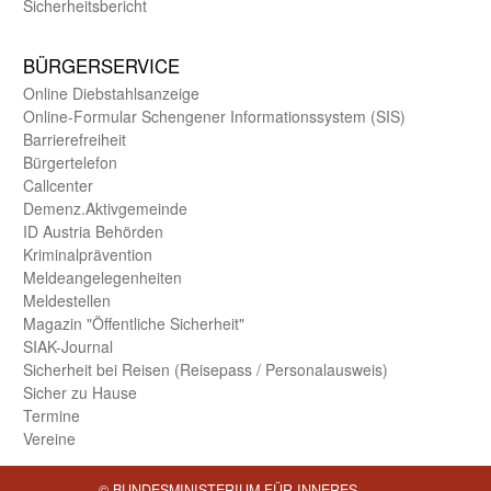
Sicherheits­bericht
BÜRGER­SERVICE
Online Diebstahls­anzeige
Online-Formular Schengener Informationssystem (SIS)
Barriere­freiheit
Bürger­telefon
Call­center
Demenz.Aktiv­gemeinde
ID Austria Behörden
Kriminal­prävention
Melde­an­ge­le­gen­heiten
Meld­estellen
Magazin "Öffentliche Sicherheit"
SIAK-Journal
Sicherheit bei Reisen (Reise­pass / Personal­ausweis)
Sicher zu Hause
Termine
Vereine
© BUNDESMINISTERIUM FÜR INNERES