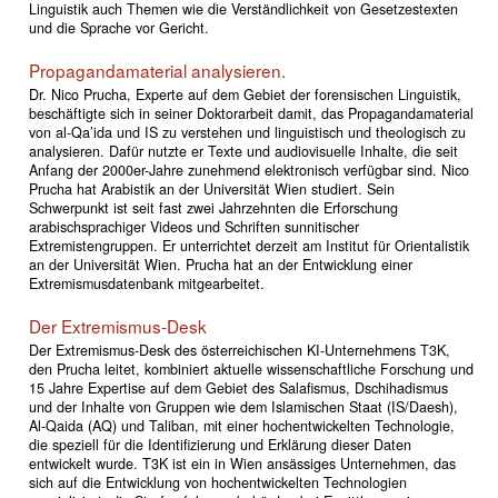
Linguistik auch Themen wie die Verständlichkeit von Gesetzestexten
und die Sprache vor Gericht.
Propagandamaterial analysieren.
Dr. Nico Prucha, Experte auf dem Gebiet der forensischen Linguistik,
beschäftigte sich in seiner Doktorarbeit damit, das Propagandamaterial
von al-Qa’ida und IS zu verstehen und linguistisch und theologisch zu
analysieren. Dafür nutzte er Texte und audiovisuelle Inhalte, die seit
Anfang der 2000er-Jahre zunehmend elektronisch verfügbar sind. Nico
Prucha hat Arabistik an der Universität Wien studiert. Sein
Schwerpunkt ist seit fast zwei Jahrzehnten die Erforschung
arabischsprachiger Videos und Schriften sunnitischer
Extremistengruppen. Er unterrichtet derzeit am Institut für Orientalistik
an der Universität Wien. Prucha hat an der Entwicklung einer
Extremismusdatenbank mitgearbeitet.
Der Extremismus-Desk
Der Extremismus-Desk des österreichischen KI-Unternehmens T3K,
den Prucha leitet, kombiniert aktuelle wissenschaftliche Forschung und
15 Jahre Expertise auf dem Gebiet des Salafismus, Dschihadismus
und der Inhalte von Gruppen wie dem Islamischen Staat (IS/Daesh),
Al-Qaida (AQ) und Taliban, mit einer hochentwickelten Technologie,
die speziell für die Identifizierung und Erklärung dieser Daten
entwickelt wurde. T3K ist ein in Wien ansässiges Unternehmen, das
sich auf die Entwicklung von hochentwickelten Technologien