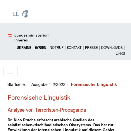
Zur Startseite: [Alt] +
Zum Hauptmenü: [Alt] +
Zum Headermenü: [Alt] +
Zum Inhalt: [Alt] +
Zum rechten Bereichsmenü: [Alt] +
Zur Sitemap: [Alt] +
Zum Footer: [Alt] +
[3]
[6]
[5]
[0]
[1]
[2]
[4]
|
|
|
|
|
|
UKRAINE
SYRIEN
NOTRUF
KONTAKT
PRESSE
DOWNLOADS
LINKS
Startseite
Ausgabe 1-2/2022
Forensische Linguistik
Forensische Linguistik
Analyse von Terroristen-Propaganda
Dr. Nico Prucha erforscht arabische Quellen des
salafistischen-/dschihadistischen Ökosystems. Das hat zur
Entwicklung der forensischen Linguistik auf diesem Gebiet