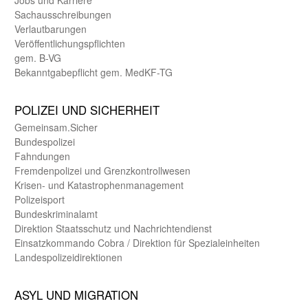
Sachaus­schreibungen
Verlautbarungen
Veröffentlichungspflichten
gem. B-VG
Bekanntgabepflicht gem. MedKF-TG
POLIZEI UND SICHER­HEIT
Gemein­sam.Sicher
Bundes­polizei
Fahndungen
Fremdenpolizei und Grenzkontrollwesen
Krisen- und Katastrophen­management
Polizeisport
Bundes­kriminal­amt
Direktion Staats­schutz und Nach­richten­dienst
Einsatz­kommando Cobra / Direktion für Spezialeinheiten
Landes­polizei­direk­tionen
ASYL UND MIGRA­TION