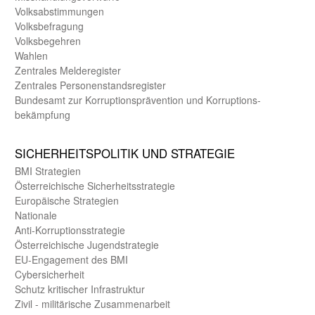
Volks­abstimmungen
Volks­befragung
Volks­begehren
Wahlen
Zentrales Melde­register
Zentrales Personen­stands­register
Bundes­amt zur Korrup­tions­prävention und Korrup­tions­
bekämpfung
SICHER­HEITS­POLITIK UND STRATEGIE
BMI Strategien
Öster­reichische Sicherheits­strategie
Europäische Strategien
Nationale
Anti-Korruptions­strategie
Öster­reichische Jugend­strategie
EU-Engagement des BMI
Cybersicherheit
Schutz kritischer Infra­struktur
Zivil - militärische Zusammen­arbeit