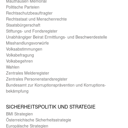
Mauthausen Memorial
Politische Parteien
Rechts­schutz­beauftragter
Rechts­staat und Menschen­rechte
Staats­bürger­schaft
Stiftungs- und Fonds­register
Unab­hängiger Beirat Ermittlungs- und Beschwerde­stelle
Misshandlungs­vorwürfe
Volks­abstimmungen
Volks­befragung
Volks­begehren
Wahlen
Zentrales Melde­register
Zentrales Personen­stands­register
Bundes­amt zur Korrup­tions­prävention und Korrup­tions­
bekämpfung
SICHER­HEITS­POLITIK UND STRATEGIE
BMI Strategien
Öster­reichische Sicherheits­strategie
Europäische Strategien