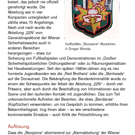
kreiert, das jedoch nie offiziell
genehmigt wurde. Die
Abteilung war in vier
Kompanien untergliedert und
zählte etwa 70 Angehörige.
Nach und nach wurde die
Abteilung „22N“ vom
Generalinspektorat der Wiener
Sicherheitswache auch in
Inoffizielles „Skorpione“ Abzeichen.
anderen Bereichen
© Gregor Wenda
herangezogen – etwa zur
Sicherung von Fußballspielen und Demonstrationen im „Großen
Sicherheitspolizeilichen Ordnungsdienst“ oder zu Räumungseinsätzen
bei Hausbesetzungen. Seit den späten 1980er-Jahren zog es neu
formierte Jugendbanden wie die „Red Brothers“ oder die „Skinheads“
auf die Donau­insel. Die Bekämpfung der Bandenkriminalität wurde zu
einem der Schwerpunkte der Arbeit der Abteilung „22N“ – durch viel
Präsenz, aber auch durch die Beschaffung von Informationen aus der
Szene und den laufenden Kontakt mit Jugendlichen. Das zum Teil
unkonventionelle Auftreten der Beamten, die etwa „Bandanas“
(Kopftücher) verwendeten, um ins Gespräch zu kommen, erhöhte ihren
Bekanntheitsgrad, trug ihnen aber – so wie verschiedene
kontroversielle Einsätze – auch Kritik der Polizeiführung ein.
Auflösung.
Dass die „Skorpione“ alternierend zur „Alarmabteilung“ der Wiener