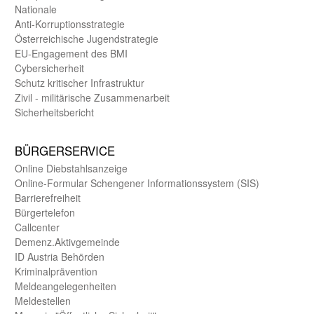
Nationale
Anti-Korruptions­strategie
Öster­reichische Jugend­strategie
EU-Engagement des BMI
Cybersicherheit
Schutz kritischer Infra­struktur
Zivil - militärische Zusammen­arbeit
Sicherheits­bericht
BÜRGER­SERVICE
Online Diebstahls­anzeige
Online-Formular Schengener Informationssystem (SIS)
Barriere­freiheit
Bürger­telefon
Call­center
Demenz.Aktiv­gemeinde
ID Austria Behörden
Kriminal­prävention
Melde­an­ge­le­gen­heiten
Meld­estellen