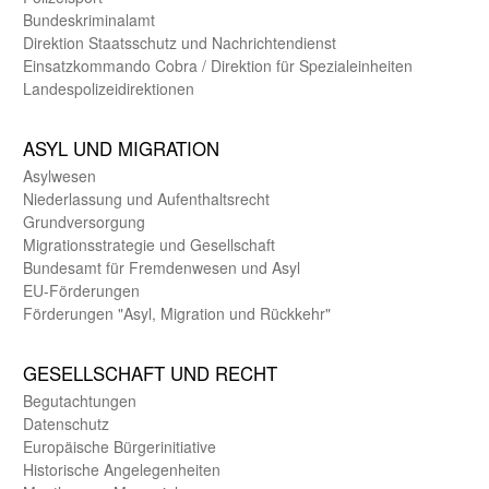
Bundes­kriminal­amt
Direktion Staats­schutz und Nach­richten­dienst
Einsatz­kommando Cobra / Direktion für Spezialeinheiten
Landes­polizei­direk­tionen
ASYL UND MIGRA­TION
Asyl­wesen
Nieder­lassung und Aufent­halts­recht
Grund­versorgung
Migrations­strategie und Gesell­schaft
Bundes­amt für Fremden­wesen und Asyl
EU-Förde­rungen
Förderungen "Asyl, Migration und Rückkehr"
GE­SELL­SCHAFT UND RECHT
Begut­achtungen
Daten­schutz
Europäische Bürger­initiative
Historische Angelegen­heiten