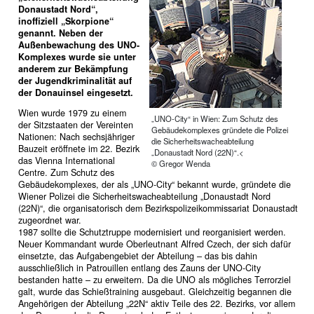
Donaustadt Nord“,
inoffiziell „Skorpione“
genannt. Neben der
Außenbewachung des UNO-
Komplexes wurde sie unter
anderem zur Bekämpfung
der Jugendkriminalität auf
der Donauinsel eingesetzt.
Wien wurde 1979 zu einem
„UNO-City“ in Wien: Zum Schutz des
der Sitzstaaten der Vereinten
Gebäudekomplexes gründete die Polizei
Nationen: Nach sechsjähriger
die Sicherheitswacheabteilung
Bauzeit eröffnete im 22. Bezirk
„Donaustadt Nord (22N)“.<
das Vienna International
© Gregor Wenda
Centre. Zum Schutz des
Gebäudekomplexes, der als „UNO-­City“ bekannt wurde, gründete die
Wiener Polizei die Sicherheitswacheabteilung „Donaustadt Nord
(22N)“, die organisatorisch dem Bezirkspolizeikommissariat Donaustadt
zugeordnet war.
1987 sollte die Schutztruppe modernisiert und reorganisiert werden.
Neuer Kommandant wurde Oberleutnant Alfred Czech, der sich dafür
einsetzte, das Aufgabengebiet der Abteilung – das bis dahin
ausschließlich in Patrouillen entlang des Zauns der UNO-City
bestanden hatte – zu erweitern. Da die UNO als mögliches Terrorziel
galt, wurde das Schießtraining ausgebaut. Gleichzeitig begannen die
Angehörigen der Abteilung „22N“ aktiv Teile des 22. Bezirks, vor allem