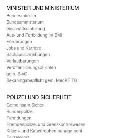
MINISTER UND MINIST­ERIUM
Bundes­minister
Bundes­ministerium
Geschäfts­einteilung
Aus- und Fortbildung im BMI
Förderungen
Jobs und Karriere
Sachaus­schreibungen
Verlautbarungen
Veröffentlichungspflichten
gem. B-VG
Bekanntgabepflicht gem. MedKF-TG
POLIZEI UND SICHER­HEIT
Gemein­sam.Sicher
Bundes­polizei
Fahndungen
Fremdenpolizei und Grenzkontrollwesen
Krisen- und Katastrophen­management
Polizeisport