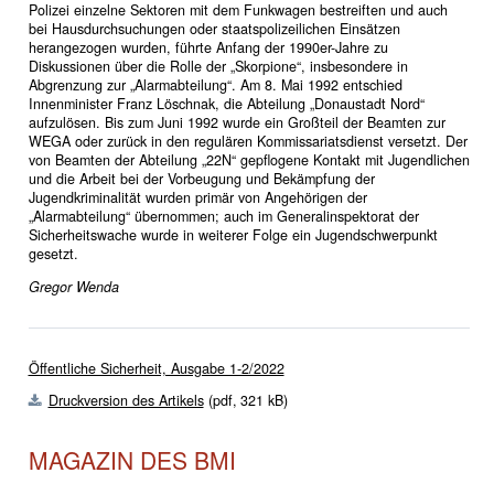
Polizei einzelne Sektoren mit dem Funkwagen bestreiften und auch
bei Hausdurchsuchungen oder staatspolizeilichen Einsätzen
herangezogen wurden, führte Anfang der 1990er-Jahre zu
Diskussionen über die Rolle der „Skorpione“, insbesondere in
Abgrenzung zur „Alarmabteilung“. Am 8. Mai 1992 entschied
Innenminister Franz Löschnak, die Abteilung „Donaustadt Nord“
aufzulösen. Bis zum Juni 1992 wurde ein Großteil der Beamten zur
WEGA oder zurück in den regulären Kommissariatsdienst versetzt. Der
von Beamten der Abteilung „22N“ gepflogene Kontakt mit Jugendlichen
und die Arbeit bei der Vorbeugung und Bekämpfung der
Jugendkriminalität wurden primär von Angehörigen der
„Alarmabteilung“ übernommen; auch im Generalinspektorat der
Sicherheitswache wurde in weiterer Folge ein Jugendschwerpunkt
gesetzt.
Gregor Wenda
Öffentliche Sicherheit, Ausgabe 1-2/2022
Druckversion des Artikels
(pdf,
321 kB)
MAGAZIN DES BMI