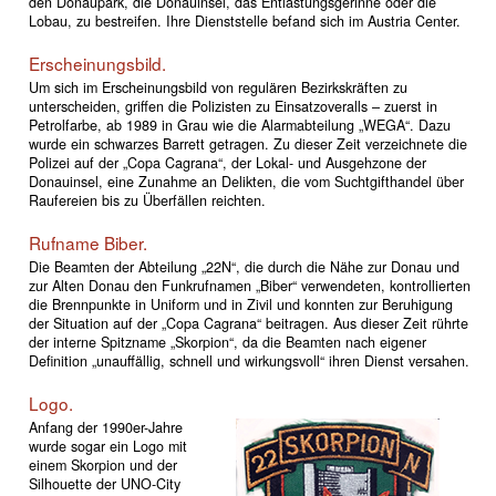
den Donaupark, die Donauinsel, das Entlastungsgerinne oder die
Lobau, zu bestreifen. Ihre Dienststelle befand sich im Austria Center.
Erscheinungsbild.
Um sich im Erscheinungsbild von regulären Bezirkskräften zu
unterscheiden, griffen die Polizisten zu Einsatzoveralls – zuerst in
Petrolfarbe, ab 1989 in Grau wie die Alarmabteilung „WEGA“. Dazu
wurde ein schwarzes Barrett getragen. Zu dieser Zeit verzeichnete die
Polizei auf der „Copa Cagrana“, der Lokal- und Ausgehzone der
Donauinsel, eine Zunahme an Delikten, die vom Suchtgifthandel über
Raufereien bis zu Überfällen reichten.
Rufname Biber.
Die Beamten der Abteilung „22N“, die durch die Nähe zur Donau und
zur Alten Donau den Funkrufnamen „Biber“ verwendeten, kontrollierten
die Brennpunkte in Uniform und in Zivil und konnten zur Beruhigung
der Situation auf der „Copa Cagrana“ beitragen. Aus dieser Zeit rührte
der interne Spitzname „Skorpion“, da die Beamten nach eigener
Definition „unauffällig, schnell und wirkungsvoll“ ihren Dienst versahen.
Logo.
Anfang der 1990er-Jahre
wurde sogar ein Logo mit
einem Skorpion und der
Silhouette der UNO-City