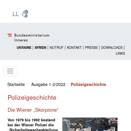
Zur Startseite: [Alt] +
Zum Hauptmenü: [Alt] +
Zum Headermenü: [Alt] +
Zum Inhalt: [Alt] +
Zum rechten Bereichsmenü: [Alt] +
Zur Sitemap: [Alt] +
Zum Footer: [Alt] +
[3]
[6]
[5]
[0]
[1]
[2]
[4]
|
|
|
|
|
|
UKRAINE
SYRIEN
NOTRUF
KONTAKT
PRESSE
DOWNLOADS
LINKS
Startseite
Ausgabe 1-2/2022
Polizeigeschichte
Polizeigeschichte
Die Wiener „Skorpione“
Von 1979 bis 1992 bestand
bei der Wiener Polizei die
„Sicherheitswacheabteilung