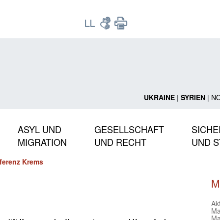
UKRAINE
|
SYRIEN
|
N
ASYL UND
GESELLSCHAFT
SICHE
MIGRATION
UND RECHT
UND S
ferenz Krems
M
Ak
Ma
Ma