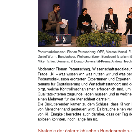
Podiumsdiskussion: Florian Petauschnig, ORF, Maresa Meissl, E
Daniel Wurm, Bundesheer, Wolfgang Ebner, Bundesministerium für 
Mike Pichler, Siemens. © Donau-Universität-Krems/Andrea Resch
Moderator Florian Petautschnig, Wissenschaftsredakteur 
Frage: „KI – was wissen wir, was nutzen wir und was benö
Podiumsdiskussion erörterten Expertinnen und Experten
teriums für Digitalisierung und Wirtschaftsstandort und
birgt, welche Kontrollmechanismen erforderlich sind, um
Qualitätskriterien zugrunde liegen müssen und in welchen
einen Mehrwert für die Menschheit darstellt.
Die Diskutierenden kamen zu dem Schluss, dass KI von
von Menschenhand gesteuert wird. Es brauche einen ver
von KI. Einigkeit herrschte auch darüber, dass der Tag 
ablösen könnten, noch lange hin ist.
Strategie der österreichischen Bundesregieru