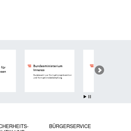
CHER­HEITS­
BÜRGER­SERVICE