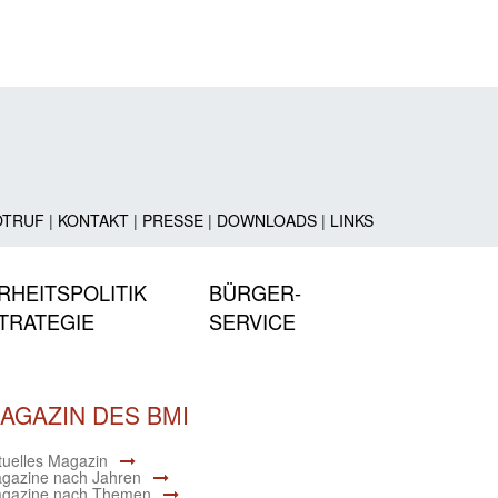
OTRUF
|
KONTAKT
|
PRESSE
|
DOWNLOADS
|
LINKS
RHEITSPOLITIK
BÜRGER-
TRATEGIE
SERVICE
AGAZIN DES BMI
tuelles Magazin
gazine nach Jahren
gazine nach Themen