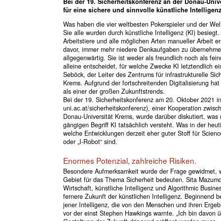
Bei der 19. Sicherheitskonferenz an der Donau-Un
für eine sichere und sinnvolle künstliche Intelligenz
Was haben die vier weltbesten Pokerspieler und der We
Sie alle wurden durch künstliche Intelligenz (KI) besieg
Arbeitstiere und alle möglichen Arten manueller Arbeit 
davor, immer mehr niedere Denkaufgaben zu übernehmen. 
allgegenwärtig. Sie ist weder als freundlich noch als fei
alleine entscheidet, für welche Zwecke KI letztendlich ei
Seböck, der Leiter des Zentrums für infrastrukturelle Sic
Krems. Aufgrund der fortschreitenden Digitalisierung hat
als einer der großen Zukunftstrends.
Bei der 19. Sicherheitskonferenz am 20. Oktober 2021 
uni.ac.at/sicherheitskonferenz), einer Kooperation zwisc
Donau-Universität Krems, wurde darüber diskutiert, was 
gängigen Begriff KI tatsächlich versteht. Was in der heut
welche Entwicklungen derzeit eher guter Stoff für Scienc
oder „I-Robot“ sind.
Enormes Potenzial, zahlreiche Risiken.
Besondere Aufmerksamkeit wurde der Frage gewidmet, 
Gebiet für das Thema Sicherheit bedeuten. Sita Mazumde
Wirtschaft, künstliche Intelligenz und Algorithmic Busin
fernere Zukunft der künstlichen Intelligenz. Beginnend be
jener Intelligenz, die von den Menschen und ihren Ergebnis
vor der einst Stephen Hawkings warnte. „Ich bin davon üb