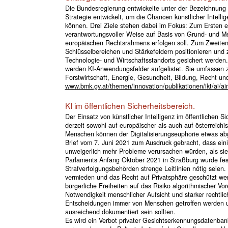
Die Bundesregierung entwickelte unter der Bezeichnung „A
Strategie entwickelt, um die Chancen künstlicher Intellig
können. Drei Ziele stehen dabei im Fokus: Zum Ersten ein
verantwortungsvoller Weise auf Basis von Grund- und
europäischen Rechtsrahmens erfolgen soll. Zum Zweiten s
Schlüsselbereichen und Stärkefeldern positionieren und 
Technologie- und Wirtschaftsstandorts gesichert werden
werden KI-Anwendungsfelder aufgelistet. Sie umfassen za
Forstwirtschaft, Energie, Gesundheit, Bildung, Recht und
www.bmk.gv.at/themen/innovation/publikationen/ikt/ai/ai
KI im öffentlichen Sicherheitsbereich.
Der Einsatz von künstlicher Intelligenz im öffentlichen S
derzeit sowohl auf europäischer als auch auf österreichi
Menschen können der Digitalisierungseuphorie etwas abg
Brief vom 7. Juni 2021 zum Ausdruck gebracht, dass ein
unweigerlich mehr Probleme verursachen würden, als sie
Parlaments Anfang Oktober 2021 in Straßburg wurde festg
Strafverfolgungsbehörden strenge Leitlinien nötig seien.
vermieden und das Recht auf Privatsphäre geschützt wer
bürgerliche Freiheiten auf das Risiko algorithmischer 
Notwendigkeit menschlicher Aufsicht und starker rechtli
Entscheidungen immer von Menschen getroffen werden un
ausreichend dokumentiert sein sollten.
Es wird ein Verbot privater Gesichtserkennungsdatenban