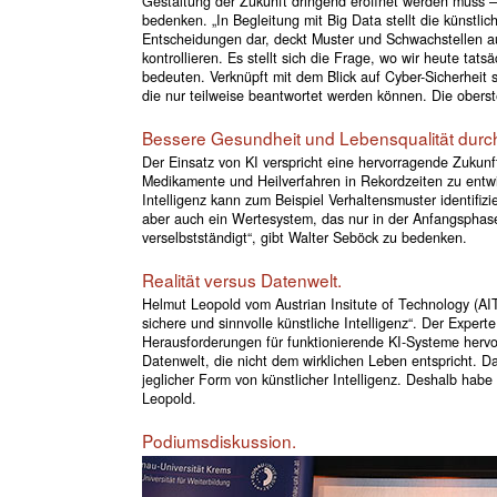
Gestaltung der Zukunft dringend eröffnet werden muss –
bedenken. „In Begleitung mit Big Data stellt die künstli
Entscheidungen dar, deckt Muster und Schwachstellen auf
kontrollieren. Es stellt sich die Frage, wo wir heute tat
bedeuten. Verknüpft mit dem Blick auf Cyber-Sicherheit
die nur teilweise beantwortet werden können. Die oberst
Bessere Gesundheit und Lebensqualität durch
Der Einsatz von KI verspricht eine hervorragende Zukun
Medikamente und Heilverfahren in Rekordzeiten zu entwi
Intelligenz kann zum Beispiel Verhaltensmuster identifi
aber auch ein Wertesystem, das nur in der Anfangsphase
verselbstständigt“, gibt Walter Seböck zu bedenken.
Realität versus Datenwelt.
Helmut Leopold vom Austrian Insitute of Technology (A
sichere und sinnvolle künstliche Intelligenz“. Der Expert
Herausforderungen für funktionierende KI-Systeme hervor. 
Datenwelt, die nicht dem wirklichen Leben entspricht. 
jeglicher Form von künstlicher Intelligenz. Deshalb habe 
Leopold.
Podiumsdiskussion.