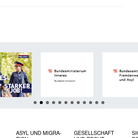
ASYL UND MIGRA­
GE­SELL­SCHAFT
SI