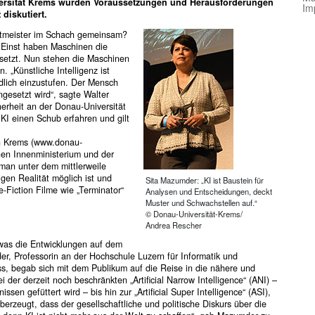
iversität Krems wurden Voraussetzungen und Herausforderungen
Im
 diskutiert.
ltmeister im Schach gemeinsam?
t. Einst haben Maschinen die
ersetzt. Nun stehen die Maschinen
„Künstliche Intelligenz ist
ndlich einzustufen. Der Mensch
ngesetzt wird“, sagte Walter
herheit an der Donau-Universität
 KI einen Schub erfahren und gilt
in Krems (www.donau-
hen Innenminis­terium und der
man unter dem mittlerweile
igen Realität möglich ist und
Sita Mazumder: „KI ist Baustein für
e-Fiction Filme wie „Terminator“
Analysen und Entscheidungen, deckt
Muster und Schwachstellen auf.“
© Donau-Universität-Krems/
Andrea Rescher
was die Entwicklungen auf dem
r, Professorin an der Hochschule Luzern für Informatik und
ess, begab sich mit dem Publikum auf die Reise in die nähere und
i der derzeit noch beschränkten „Artificial Narrow Intelligence“ (ANI) –
sen gefüttert wird – bis hin zur „Artificial Super Intelligence“ (ASI),
erzeugt, dass der gesellschaftliche und politische Diskurs über die