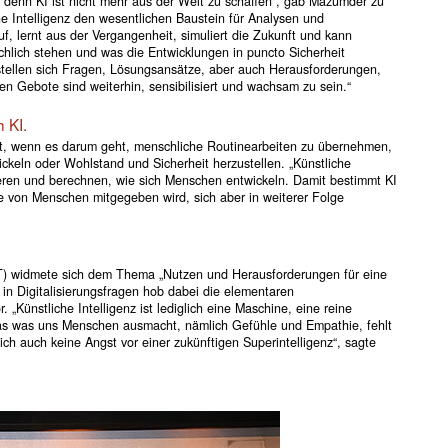
 denn KI ist nicht mehr aus der Welt zu schaffen“, gab Mazumder zu
che Intelligenz den wesentlichen Baustein für Analysen und
, lernt aus der Vergangenheit, simuliert die Zukunft und kann
sächlich stehen und was die Entwicklungen in puncto Sicherheit
 stellen sich Fragen, Lösungsansätze, aber auch Herausforderungen,
en Gebote sind weiterhin, sensibilisiert und wachsam zu sein.“
 KI.
ft, wenn es darum geht, menschliche Routinearbeiten zu übernehmen,
ckeln oder Wohlstand und Sicherheit herzustellen. „Künstliche
zieren und berechnen, wie sich Menschen entwickeln. Damit bestimmt KI
 von Menschen mitgegeben wird, sich aber in weiterer Folge
IT) widmete sich dem Thema „Nutzen und Herausforderungen für eine
e in Digitalisierungsfragen hob dabei die elementaren
„Künstliche Intelligenz ist lediglich eine Maschine, eine reine
Das was uns Menschen ausmacht, nämlich Gefühle und Empathie, fehlt
ich auch keine Angst vor einer zukünftigen Superintelligenz“, sagte