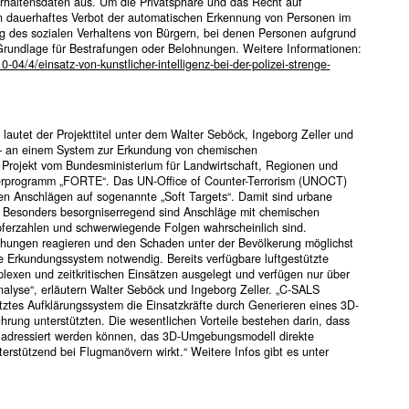
rhaltensdaten aus. Um die Privatsphäre und das Recht auf
n dauerhaftes Verbot der automatischen Erkennung von Personen im
g des sozialen Verhaltens von Bürgern, bei denen Personen aufgrund
Grundlage für Bestrafungen oder Belohnungen. Weitere Informationen:
4/4/einsatz-von-kunstlicher-intelligenz-bei-der-polizei-strenge-
autet der Projekttitel unter dem Walter Seböck, Ingeborg Zeller und
s – an einem System zur Erkundung von chemischen
 Projekt vom Bundesministerium für Landwirtschaft, Regionen und
derprogramm „FORTE“. Das UN-Office of Counter-Terrorism (UNOCT)
en Anschlägen auf sogenannte „Soft Targets“. Damit sind urbane
 Besonders besorgniserregend sind Anschläge mit chemischen
pferzahlen und schwerwiegende Folgen wahrscheinlich sind.
drohungen reagieren und den Schaden unter der Bevölkerung möglichst
ge Erkundungssystem notwendig. Bereits verfügbare luftgestützte
lexen und zeitkritischen Einsätzen ausgelegt und verfügen nur über
nalyse“, erläutern Walter Seböck und Ingeborg Zeller. „C-SALS
ütztes Aufklärungssystem die Einsatzkräfte durch Generieren eines 3D-
hrung unterstützten. Die wesentlichen Vorteile bestehen darin, dass
 adressiert werden können, das 3D-Umgebungsmodell direkte
nterstützend bei Flugmanövern wirkt.“ Weitere Infos gibt es unter