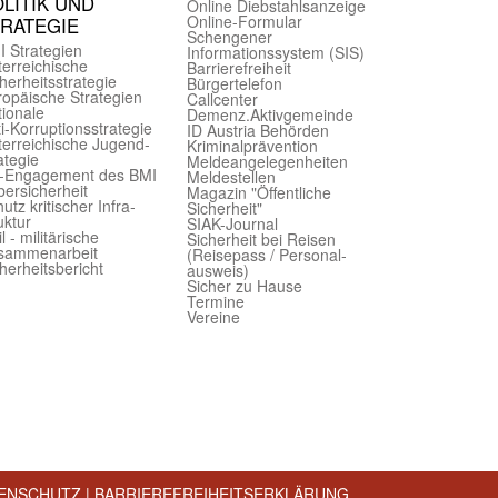
LITIK UND
Online Diebstahls­anzeige
Online-Formular
TRATEGIE
Schengener
I Strategien
Informationssystem (SIS)
er­reichische
Barriere­freiheit
herheits­strategie
Bürger­telefon
ropäische Strategien
Call­center
ionale
Demenz.Aktiv­gemeinde
i-Korruptions­strategie
ID Austria Behörden
er­reichische Jugend­
Kriminal­prävention
ategie
Melde­an­ge­le­gen­heiten
-Engagement des BMI
Meld­estellen
ersicherheit
Magazin "Öffentliche
utz kritischer Infra­
Sicherheit"
uktur
SIAK-Journal
il - militärische
Sicherheit bei Reisen
sammen­arbeit
(Reise­pass / Personal­
herheits­bericht
ausweis)
Sicher zu Hause
Termine
Vereine
ENSCHUTZ
|
BARRIEREFREIHEITSERKLÄRUNG