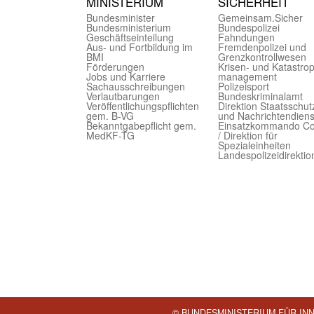
MINIST­ERIUM
SICHER­HEIT
Bundes­minister
Gemein­sam.Sicher
Bundes­ministerium
Bundes­polizei
Geschäfts­einteilung
Fahndungen
Aus- und Fortbildung im
Fremdenpolizei und
BMI
Grenzkontrollwesen
Förderungen
Krisen- und Katastro
Jobs und Karriere
management
Sachaus­schreibungen
Polizeisport
Verlautbarungen
Bundes­kriminal­amt
Veröffentlichungspflichten
Direktion Staats­schut
gem. B-VG
und Nach­richten­diens
Bekanntgabepflicht gem.
Einsatz­kommando C
MedKF-TG
/ Direktion für
Spezialeinheiten
Landes­polizei­direk­ti
© BUNDESMINISTERIUM FÜR IN