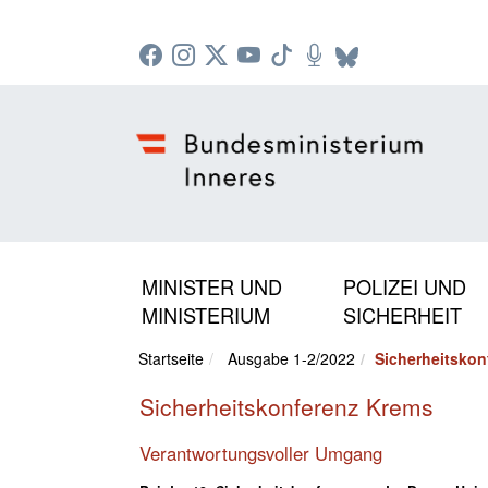
Zur Startseite: [Alt] +
Zum Hauptmenü: [Alt] +
Zum Headermenü: [Alt] +
Zum Inhalt: [Alt] +
Zum rechten Bereichsmenü: [Alt] +
Zur Sitemap: [Alt] +
Zum Footer: [Alt] +
[3]
[6]
[5]
[0]
[1]
[2]
[4]
MINISTER UND
POLIZEI UND
MINISTERIUM
SICHERHEIT
Startseite
Ausgabe 1-2/2022
Sicherheitskon
Sicherheitskonferenz Krems
Verantwortungsvoller Umgang