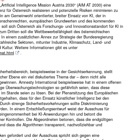
rtificial Intelligence Mission Austria 2030“ (AIM AT 2030) eine
enz für Österreich realisieren und potenzielle Risiken minimieren zu
 am Gemeinwohl orientierter, breiter Einsatz von KI, der in
 Menschenrechten, europäischen Grundwerten und des kommenden
oll sich Österreich als Forschungs- und Innovationsstandort für KI in
zum Dritten soll die Wettbewerbsfähigkeit des österreichischen
. In einem zusätzlichen Annex zur Strategie der Bundesregierung
hlreiche Sektoren, mitunter Industrie, Klimaschutz, Land- und
 Kultur. Weitere Informationen gibt es unter
mat.html
.
icherheitsbereich, beispielsweise in der Gesichtserkennung, stellt
scher Ebene ein viel diskutiertes Thema dar – denn nicht alle
ewinnen. Amnesty International beispielsweise hat in einem offenen
ige Überwachungstechnologien so gefährlich seien, dass diese
 im Stande seien zu lösen. Bei der Plenarsitzung des Europäischen
ehalten, dass für den Einsatz künstlicher Intelligenz bei den
 Durch strenge Sicherheitsvorkehrungen sollte Diskriminierung
den. In einem Entschließungsentwurf weist der Ausschuss für
Voreingenommenheit bei KI-Anwendungen hin und betont die
cher Kontrollen. Die Abgeordneten betonen, dass die endgültigen
d dass die Algorithmen transparent, nachvollziehbar und
ken gefordert und der Ausschuss spricht sich gegen eine