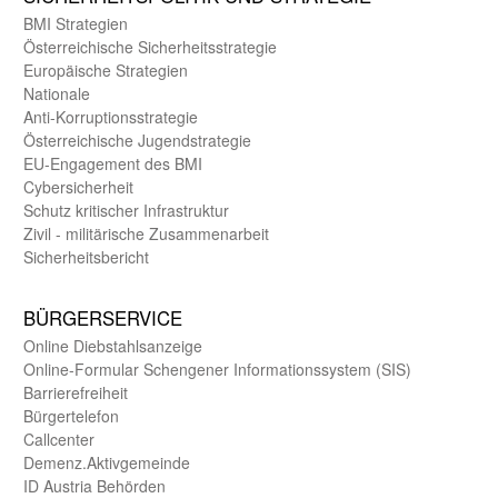
BMI Strategien
Öster­reichische Sicherheits­strategie
Europäische Strategien
Nationale
Anti-Korruptions­strategie
Öster­reichische Jugend­strategie
EU-Engagement des BMI
Cybersicherheit
Schutz kritischer Infra­struktur
Zivil - militärische Zusammen­arbeit
Sicherheits­bericht
BÜRGER­SERVICE
Online Diebstahls­anzeige
Online-Formular Schengener Informationssystem (SIS)
Barriere­freiheit
Bürger­telefon
Call­center
Demenz.Aktiv­gemeinde
ID Austria Behörden