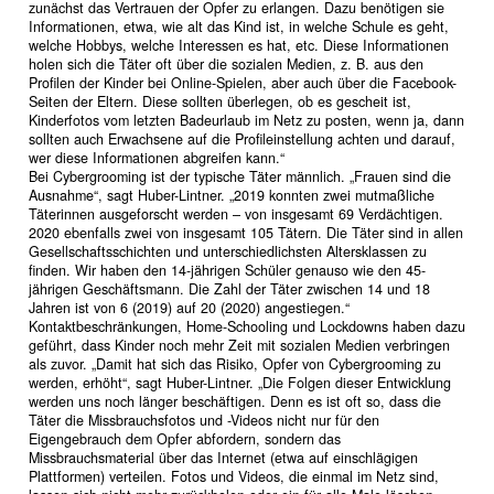
zunächst das Vertrauen der Opfer zu erlangen. Dazu benötigen sie
Informationen, etwa, wie alt das Kind ist, in welche Schule es geht,
welche Hobbys, welche Interessen es hat, etc. Diese Informationen
holen sich die Täter oft über die sozialen Medien, z. B. aus den
Profilen der Kinder bei Online-Spielen, aber auch über die Facebook-
Seiten der Eltern. Diese sollten überlegen, ob es gescheit ist,
Kinderfotos vom letzten Badeurlaub im Netz zu posten, wenn ja, dann
sollten auch Erwachsene auf die Profileinstellung achten und darauf,
wer diese Informationen abgreifen kann.“
Bei Cybergrooming ist der typische Täter männlich. „Frauen sind die
Ausnahme“, sagt Huber-Lintner. „2019 konnten zwei mutmaßliche
Täterinnen ausgeforscht werden – von insgesamt 69 Verdächtigen.
2020 ebenfalls zwei von insgesamt 105 Tätern. Die Täter sind in allen
Gesellschaftsschichten und unterschiedlichsten Altersklassen zu
finden. Wir haben den 14-jährigen Schüler genauso wie den 45-
jährigen Geschäftsmann. Die Zahl der Täter zwischen 14 und 18
Jahren ist von 6 (2019) auf 20 (2020) angestiegen.“
Kontaktbeschränkungen, Home-Schooling und Lockdowns haben dazu
geführt, dass Kinder noch mehr Zeit mit sozialen Medien verbringen
als zuvor. „Damit hat sich das Risiko, Opfer von Cybergrooming zu
werden, erhöht“, sagt Huber-Lintner. „Die Folgen dieser Entwicklung
werden uns noch länger beschäftigen. Denn es ist oft so, dass die
Täter die Missbrauchsfotos und -Videos nicht nur für den
Eigengebrauch dem Opfer abfordern, sondern das
Missbrauchsmaterial über das Internet (etwa auf einschlägigen
Plattformen) verteilen. Fotos und Videos, die einmal im Netz sind,