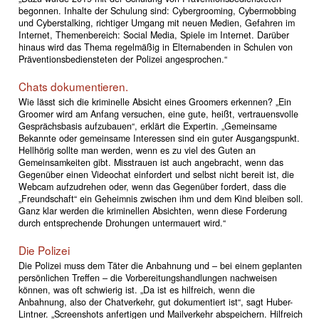
begonnen. Inhalte der Schulung sind: Cybergrooming, Cybermobbing
und Cyberstalking, richtiger Umgang mit neuen Medien, Gefahren im
Internet, Themenbereich: Social Media, Spiele im Internet. Darüber
hinaus wird das Thema regelmäßig in Elternabenden in Schulen von
Präventionsbediensteten der Polizei angesprochen.“
Chats dokumentieren.
Wie lässt sich die kriminelle Absicht eines Groomers erkennen? „Ein
Groomer wird am Anfang versuchen, eine gute, heißt, vertrauensvolle
Gesprächsbasis aufzubauen“, erklärt die Expertin. „Gemeinsame
Bekannte oder gemeinsame Interessen sind ein guter Ausgangspunkt.
Hellhörig sollte man werden, wenn es zu viel des Guten an
Gemeinsamkeiten gibt. Misstrauen ist auch angebracht, wenn das
Gegenüber einen Videochat einfordert und selbst nicht bereit ist, die
Webcam aufzudrehen oder, wenn das Gegenüber fordert, dass die
„Freundschaft“ ein Geheimnis zwischen ihm und dem Kind bleiben soll.
Ganz klar werden die kriminellen Absichten, wenn diese Forderung
durch entsprechende Drohungen untermauert wird.“
Die Polizei
Die Polizei muss dem Täter die Anbahnung und – bei einem geplanten
persönlichen Treffen – die Vorbereitungshandlungen nachweisen
können, was oft schwierig ist. „Da ist es hilfreich, wenn die
Anbahnung, also der Chatverkehr, gut dokumentiert ist“, sagt Huber-
Lintner. „Screenshots anfertigen und Mailverkehr abspeichern. Hilfreich