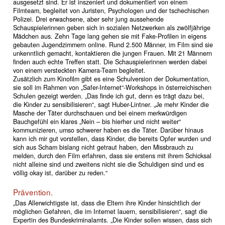
ausgesetzt sind. Er ist inszeniert und dokumentiert von einem
Filmteam, begleitet von Juristen, Psychologen und der tschechischen
Polizei. Drei erwachsene, aber sehr jung aussehende
Schauspielerinnen geben sich in sozialen Netzwerken als zwölfjährige
Mädchen aus. Zehn Tage lang gehen sie mit Fake-Profilen in eigens
gebauten Jugendzimmern online. Rund 2.500 Männer, im Film sind sie
unkenntlich gemacht, kontaktieren die jungen Frauen. Mit 21 Männern
finden auch echte Treffen statt. Die Schauspielerinnen werden dabei
von einem versteckten Kamera-Team begleitet.
Zusätzlich zum Kinofilm gibt es eine Schulversion der Dokumentation,
sie soll im Rahmen von „Safer-Internet“-Workshops in österreichischen
Schulen gezeigt werden. „Das finde ich gut, denn es trägt dazu bei,
die Kinder zu sensibilisieren“, sagt Huber-Lintner. „Je mehr Kinder die
Masche der Täter durchschauen und bei einem merkwürdigen
Bauchgefühl ein klares „Nein – bis hierher und nicht weiter“
kommunizieren, umso schwerer haben es die Täter. Darüber hinaus
kann ich mir gut vorstellen, dass Kinder, die bereits Opfer wurden und
sich aus Scham bislang nicht getraut haben, den Missbrauch zu
melden, durch den Film erfahren, dass sie erstens mit ihrem Schicksal
nicht alleine sind und zweitens nicht sie die Schuldigen sind und es
völlig okay ist, darüber zu reden.“
Prävention.
„Das Allerwichtigste ist, dass die Eltern ihre Kinder hinsichtlich der
möglichen Gefahren, die im Internet lauern, sensibilisieren“, sagt die
Expertin des Bundeskriminalamts. „Die Kinder sollen wissen, dass sich