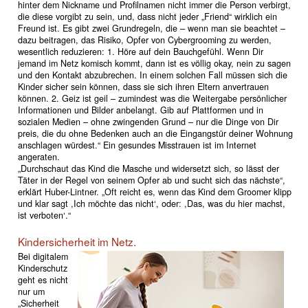
hinter dem Nickname und Profilnamen nicht immer die Person verbirgt,
die diese vorgibt zu sein, und, dass nicht jeder „Friend“ wirklich ein
Freund ist. Es gibt zwei Grundregeln, die – wenn man sie beachtet –
dazu beitragen, das Risiko, Opfer von Cybergrooming zu werden,
wesentlich reduzieren: 1. Höre auf dein Bauchgefühl. Wenn Dir
jemand im Netz komisch kommt, dann ist es völlig okay, nein zu sagen
und den Kontakt abzubrechen. In einem solchen Fall müssen sich die
Kinder sicher sein können, dass sie sich ihren Eltern anvertrauen
können. 2. Geiz ist geil – zumindest was die Weitergabe persönlicher
Informationen und Bilder anbelangt. Gib auf Plattformen und in
sozialen Medien – ohne zwingenden Grund – nur die Dinge von Dir
preis, die du ohne Bedenken auch an die Eingangstür deiner Wohnung
anschlagen würdest.“ Ein gesundes Misstrauen ist im Internet
angeraten.
„Durchschaut das Kind die Masche und widersetzt sich, so lässt der
Täter in der Regel von seinem Opfer ab und sucht sich das nächste“,
erklärt Huber-Lintner. „Oft reicht es, wenn das Kind dem Groomer klipp
und klar sagt ,Ich möchte das nicht‘, oder: ,Das, was du hier machst,
ist verboten‘.“
Kindersicherheit im Netz.
Bei digitalem
Kinderschutz
geht es nicht
nur um
„Sicherheit