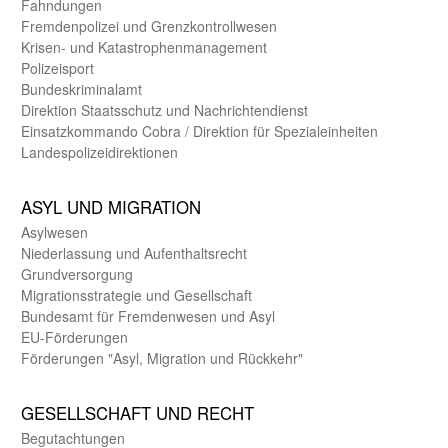
Fahndungen
Fremdenpolizei und Grenzkontrollwesen
Krisen- und Katastrophen­management
Polizeisport
Bundes­kriminal­amt
Direktion Staats­schutz und Nach­richten­dienst
Einsatz­kommando Cobra / Direktion für Spezialeinheiten
Landes­polizei­direk­tionen
ASYL UND MIGRA­TION
Asyl­wesen
Nieder­lassung und Aufent­halts­recht
Grund­versorgung
Migrations­strategie und Gesell­schaft
Bundes­amt für Fremden­wesen und Asyl
EU-Förde­rungen
Förderungen "Asyl, Migration und Rückkehr"
GE­SELL­SCHAFT UND RECHT
Begut­achtungen