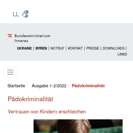
Zur Startseite: [Alt] +
Zum Hauptmenü: [Alt] +
Zum Headermenü: [Alt] +
Zum Inhalt: [Alt] +
Zum rechten Bereichsmenü: [Alt] +
Zur Sitemap: [Alt] +
Zum Footer: [Alt] +
[3]
[6]
[5]
[0]
[1]
[2]
[4]
|
|
|
|
|
|
UKRAINE
SYRIEN
NOTRUF
KONTAKT
PRESSE
DOWNLOADS
LINKS
Startseite
Ausgabe 1-2/2022
Pädokriminalität
Pädokriminalität
Vertrauen von Kindern erschleichen