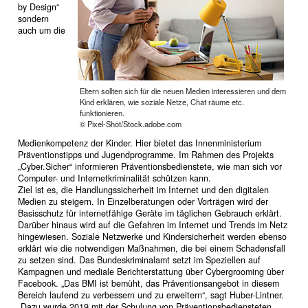
by Design“
sondern
auch um die
Eltern sollten sich für die neuen Medien interessieren und dem
Kind erklären, wie soziale Netze, Chat räume etc.
funktionieren.
© Pixel-Shot/Stock.adobe.com
Medienkompetenz der Kinder. Hier bietet das Innenministerium
Präventionstipps und Jugendprogramme. Im Rahmen des Projekts
„Cyber.Sicher“ informieren Präventionsbedienstete, wie man sich vor
Computer- und Internetkriminalität schützen kann.
Ziel ist es, die Handlungssicherheit im Internet und den digitalen
Medien zu steigern. In Einzelberatungen oder Vorträgen wird der
Basisschutz für internetfähige Geräte im täglichen Gebrauch erklärt.
Darüber hinaus wird auf die Gefahren im Internet und Trends im Netz
hingewiesen. Soziale Netzwerke und Kindersicherheit werden ebenso
erklärt wie die notwendigen Maßnahmen, die bei einem Schadensfall
zu setzen sind. Das Bundeskriminalamt setzt im Speziellen auf
Kampagnen und mediale Berichterstattung über Cybergrooming über
Facebook. „Das BMI ist bemüht, das Präventionsangebot in diesem
Bereich laufend zu verbessern und zu erweitern“, sagt Huber-Lintner.
„Dazu wurde 2019 mit der Schulung von Präventionsbediensteten