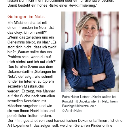
lassen sich nicht mehr zurückholen oder ein für alle Male löschen.
Damit besteht ein hohes Risiko einer Reviktimisierung.“
Gefangen im Netz.
Ein Mädchen chattet mit
einem Fremden im Netz: „Ist
das okay, ich bin zwölf?“
„Wenn das zwischen uns ein
Geheimnis bleibt, na klar.“ „Es
stört dich nicht, dass ich zwölf
bin?“ „Warum sollte das ein
Problem sein, wenn du auf
mich stehst und ich auf dich?“
Das ist eine Szene aus dem
Dokumentarfilm „Gefangen im
Netz“, der zeigt, wie schnell
Kinder im Internet zu Opfern
sexuellen Miss­brauchs
werden. Er zeigt, wie Männer
auf der Suche nach virtuellen
Petra Huber-Lintner: „Kinder sollten bei
sexuellen Kontakten mit
Kontakt mit Unbekannten im Netz ihrem
Mädchen vorgehen und wie
Bauchgefühl vertrauen.“
© Armin Halm
sie von ihnen Nacktfotos und
persönliche Treffen fordern.
Der Film, gestaltet von zwei tschechischen Dokumentarfilmern, ist eine
Art Experiment, das zeigen soll, welchen Gefahren Kinder online