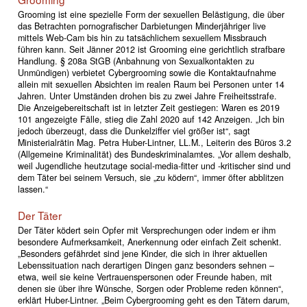
Grooming ist eine spezielle Form der sexuellen Belästigung, die über
das Betrachten pornografischer Darbietungen Minderjähriger live
mittels Web-Cam bis hin zu tatsächlichem sexuellem Missbrauch
führen kann. Seit Jänner 2012 ist Grooming eine gerichtlich strafbare
Handlung. § 208a StGB (Anbahnung von Sexualkontakten zu
Unmündigen) verbietet Cybergrooming sowie die Kontaktaufnahme
allein mit sexuellen Absichten im realen Raum bei Personen unter 14
Jahren. Unter Umständen drohen bis zu zwei Jahre Freiheitsstrafe.
Die Anzeigebereitschaft ist in letzter Zeit gestiegen: Waren es 2019
101 angezeigte Fälle, stieg die Zahl 2020 auf 142 Anzeigen. „Ich bin
jedoch überzeugt, dass die Dunkelziffer viel größer ist“, sagt
Ministerialrätin Mag. Petra Huber-Lintner, LL.M., Leiterin des Büros 3.2
(Allgemeine Kriminalität) des Bundeskriminalamtes. „Vor allem deshalb,
weil Jugendliche heutzutage social-media-fitter und -kritischer sind und
dem Täter bei seinem Versuch, sie „zu ködern“, immer öfter abblitzen
lassen.“
Der Täter
Der Täter ködert sein Opfer mit Versprechungen oder indem er ihm
besondere Aufmerksamkeit, Anerkennung oder einfach Zeit schenkt.
„Besonders gefährdet sind jene Kinder, die sich in ihrer aktuellen
Lebenssituation nach derartigen Dingen ganz besonders sehnen –
etwa, weil sie keine Vertrauenspersonen oder Freunde haben, mit
denen sie über ihre Wünsche, Sorgen oder Probleme reden können“,
erklärt Huber-Lintner. „Beim Cybergrooming geht es den Tätern darum,