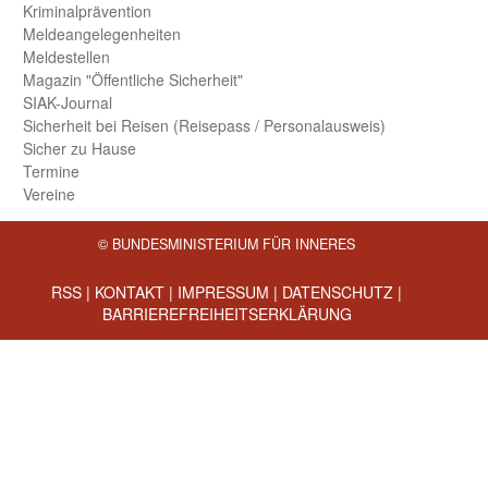
Kriminal­prävention
Melde­an­ge­le­gen­heiten
Meld­estellen
Magazin "Öffentliche Sicherheit"
SIAK-Journal
Sicherheit bei Reisen (Reise­pass / Personal­ausweis)
Sicher zu Hause
Termine
Vereine
© BUNDESMINISTERIUM FÜR INNERES
RSS
|
KONTAKT
|
IMPRESSUM
|
DATENSCHUTZ
|
BARRIEREFREIHEITSERKLÄRUNG