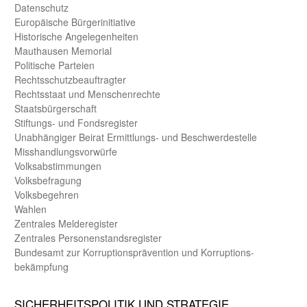
Daten­schutz
Europäische Bürger­initiative
Historische Angelegen­heiten
Mauthausen Memorial
Politische Parteien
Rechts­schutz­beauftragter
Rechts­staat und Menschen­rechte
Staats­bürger­schaft
Stiftungs- und Fonds­register
Unab­hängiger Beirat Ermittlungs- und Beschwerde­stelle
Misshandlungs­vorwürfe
Volks­abstimmungen
Volks­befragung
Volks­begehren
Wahlen
Zentrales Melde­register
Zentrales Personen­stands­register
Bundes­amt zur Korrup­tions­prävention und Korrup­tions­
bekämpfung
SICHER­HEITS­POLITIK UND STRATEGIE