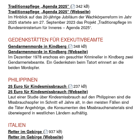
Traditionspflege „Agenda 2025“
(
342 kB)
Traditionspflege „Agenda 2025“ (Webseite)
Im Hinblick auf das 20-jährige Jubiläum der Wachkörperreform im Jahr
2025 startete am 27. September 2023 das Projekt „Traditionspflege im
Bundesministerium für Inneres – Agenda 2025“.
GEDENKSTÄTTEN FÜR EXEKUTIVBEAMTE
Gendarmenmorde in Kindberg
(
348 kB)
Gendarmenmorde in Kindberg (Webseite)
Im Dezember 1978 erschoss ein gesuchter Krimineller in Kindberg zwei
Gendarmeriebeamte. Ein Gedenkstein beim Tatort erinnert an die
beiden Mordopfer.
PHILIPPINEN
25 Euro für Kindesmissbrauch
(
237 kB)
25 Euro für Kindesmissbrauch (Webseite)
Laut einer Studie über Kindesmissbrauch auf den Philippinen sind die
Missbrauchsopfer im Schnitt elf Jahre alt, in den meisten Fällen sind
die Täter Angehörige, die Konsumenten des Missbrauchsmaterials sind
überwiegend in westlichen Ländern aufhältig.
ITALIEN
Retter im Gebirge
(
937 kB)
Retter im Gebirge (Webseite)