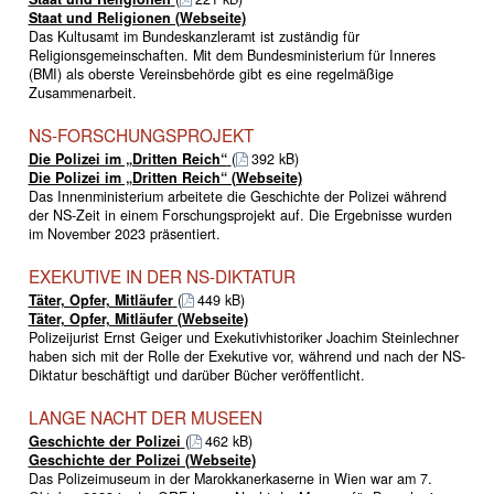
Staat und Religionen (Webseite)
Das Kultusamt im Bundeskanzleramt ist zuständig für
Religionsgemeinschaften. Mit dem Bundesministerium für Inneres
(BMI) als oberste Vereinsbehörde gibt es eine regelmäßige
Zusammenarbeit.
NS-FORSCHUNGSPROJEKT
Die Polizei im „Dritten Reich“
(
392 kB)
Die Polizei im „Dritten Reich“ (Webseite)
Das Innenministerium arbeitete die Geschichte der Polizei während
der NS-Zeit in einem Forschungsprojekt auf. Die Ergebnisse wurden
im November 2023 präsentiert.
EXEKUTIVE IN DER NS-DIKTATUR
Täter, Opfer, Mitläufer
(
449 kB)
Täter, Opfer, Mitläufer (Webseite)
Polizeijurist Ernst Geiger und Exekutivhistoriker Joachim Steinlechner
haben sich mit der Rolle der Exekutive vor, während und nach der NS-
Diktatur beschäftigt und darüber Bücher veröffentlicht.
LANGE NACHT DER MUSEEN
Geschichte der Polizei
(
462 kB)
Geschichte der Polizei (Webseite)
Das Polizeimuseum in der Marokkanerkaserne in Wien war am 7.