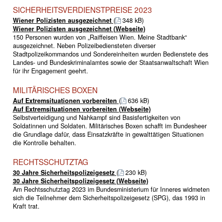
SICHERHEITSVERDIENSTPREISE 2023
Wiener Polizisten ausgezeichnet
(
348 kB)
Wiener Polizisten ausgezeichnet (Webseite)
150 Personen wurden von „Raiffeisen Wien. Meine Stadtbank“
ausgezeichnet. Neben Polizeibediensteten diverser
Stadtpolizeikommandos und Sondereinheiten wurden Bedienstete des
Landes- und Bundeskriminalamtes sowie der Staatsanwaltschaft Wien
für ihr Engagement geehrt.
MILITÄRISCHES BOXEN
Auf Extremsituationen vorbereiten
(
636 kB)
Auf Extremsituationen vorbereiten (Webseite)
Selbstverteidigung und Nahkampf sind Basisfertigkeiten von
Soldatinnen und Soldaten. Militärisches Boxen schafft im Bundesheer
die Grundlage dafür, dass Einsatzkräfte in gewalttätigen Situationen
die Kontrolle behalten.
RECHTSSCHUTZTAG
30 Jahre Sicherheitspolizeigesetz
(
230 kB)
30 Jahre Sicherheitspolizeigesetz (Webseite)
Am Rechtsschutztag 2023 im Bundesministerium für Inneres widmeten
sich die Teilnehmer dem Sicherheitspolizeigesetz (SPG), das 1993 in
Kraft trat.