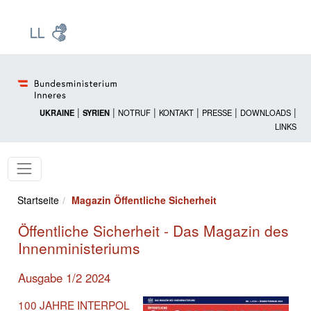
Zur Startseite: [Alt] +
Zum Hauptmenü: [Alt] +
Zum Headermenü: [Alt] +
Zum Inhalt: [Alt] +
Zum rechten Bereichsmenü: [Alt] +
Zur Sitemap: [Alt] +
Zum Footer: [Alt] +
[3]
[6]
[5]
[0]
[1]
[2]
[4]
|
|
|
|
|
|
UKRAINE
SYRIEN
NOTRUF
KONTAKT
PRESSE
DOWNLOADS
LINKS
Startseite
Magazin Öffentliche Sicherheit
Öffentliche Sicherheit - Das Magazin des
Innenministeriums
Ausgabe 1/2 2024
100 JAHRE INTERPOL