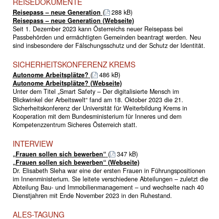
REISEDOKUMENTE
Reisepass – neue Generation
(
288 kB)
Reisepass – neue Generation (Webseite)
Seit 1. Dezember 2023 kann Österreichs neuer Reisepass bei
Passbehörden und ermächtigten Gemeinden beantragt werden. Neu
sind insbesondere der Fälschungsschutz und der Schutz der Identität.
SICHERHEITSKONFERENZ KREMS
Autonome Arbeitsplätze?
(
486 kB)
Autonome Arbeitsplätze? (Webseite)
Unter dem Titel „Smart Safety – Der digitalisierte Mensch im
Blickwinkel der Arbeitswelt“ fand am 18. Oktober 2023 die 21.
Sicherheitskonferenz der Universität für Weiterbildung Krems in
Kooperation mit dem Bundesministerium für Inneres und dem
Kompetenzzentrum Sicheres Österreich statt.
INTERVIEW
„Frauen sollen sich bewerben“
(
347 kB)
„Frauen sollen sich bewerben“ (Webseite)
Dr. Elisabeth Sleha war eine der ersten Frauen in Führungspositionen
im Innenministerium. Sie leitete verschiedene Abteilungen – zuletzt die
Abteilung Bau- und Immobilienmanagement – und wechselte nach 40
Dienstjahren mit Ende November 2023 in den Ruhestand.
ALES-TAGUNG