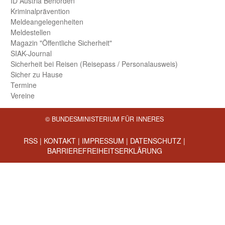
ID Austria Behörden
Kriminal­prävention
Melde­an­ge­le­gen­heiten
Meld­estellen
Magazin "Öffentliche Sicherheit"
SIAK-Journal
Sicherheit bei Reisen (Reise­pass / Personal­ausweis)
Sicher zu Hause
Termine
Vereine
© BUNDESMINISTERIUM FÜR INNERES
RSS
|
KONTAKT
|
IMPRESSUM
|
DATENSCHUTZ
|
BARRIEREFREIHEITSERKLÄRUNG