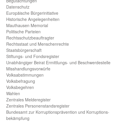
Begut­achtungen
Daten­schutz
Europäische Bürger­initiative
Historische Angelegen­heiten
Mauthausen Memorial
Politische Parteien
Rechts­schutz­beauftragter
Rechts­staat und Menschen­rechte
Staats­bürger­schaft
Stiftungs- und Fonds­register
Unab­hängiger Beirat Ermittlungs- und Beschwerde­stelle
Misshandlungs­vorwürfe
Volks­abstimmungen
Volks­befragung
Volks­begehren
Wahlen
Zentrales Melde­register
Zentrales Personen­stands­register
Bundes­amt zur Korrup­tions­prävention und Korrup­tions­
bekämpfung