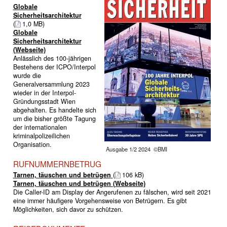
Globale
Sicherheitsarchitektur
(
1,0 MB)
Globale
Sicherheitsarchitektur
(Webseite)
Anlässlich des 100-jährigen
Bestehens der ICPO/Interpol
wurde die
Generalversammlung 2023
wieder in der Interpol-
Gründungsstadt Wien
abgehalten. Es handelte sich
um die bisher größte Tagung
der internationalen
kriminalpolizeilichen
Organisation.
Ausgabe 1/2 2024 ©BMI
RUFNUMMERNBETRUG
Tarnen, täuschen und betrügen
(
106 kB)
Tarnen, täuschen und betrügen (Webseite)
Die Caller-ID am Display der Angerufenen zu fälschen, wird seit 2021
eine immer häufigere Vorgehensweise von Betrügern. Es gibt
Möglichkeiten, sich davor zu schützen.