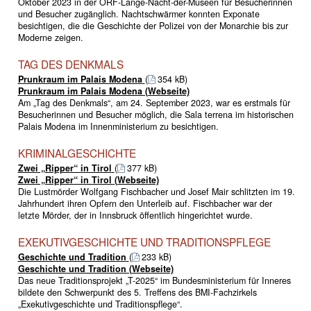
Oktober 2023 in der ORF-Lange-Nacht-der-Museen für Besucherinnen
und Besucher zugänglich. Nachtschwärmer konnten Exponate
besichtigen, die die Geschichte der Polizei von der Monarchie bis zur
Moderne zeigen.
TAG DES DENKMALS
Prunkraum im Palais Modena
(
354 kB)
Prunkraum im Palais Modena (Webseite)
Am „Tag des Denkmals“, am 24. September 2023, war es erstmals für
Besucherinnen und Besucher möglich, die Sala terrena im historischen
Palais Modena im Innenministerium zu besichtigen.
KRIMINALGESCHICHTE
Zwei „Ripper“ in Tirol
(
377 kB)
Zwei „Ripper“ in Tirol (Webseite)
Die Lustmörder Wolfgang Fischbacher und Josef Mair schlitzten im 19.
Jahrhundert ihren Opfern den Unterleib auf. Fischbacher war der
letzte Mörder, der in Innsbruck öffentlich hingerichtet wurde.
EXEKUTIVGESCHICHTE UND TRADITIONSPFLEGE
Geschichte und Tradition
(
233 kB)
Geschichte und Tradition (Webseite)
Das neue Traditionsprojekt „T-2025“ im Bundesministerium für Inneres
bildete den Schwerpunkt des 5. Treffens des BMI-Fachzirkels
„Exekutivgeschichte und Traditionspflege“.