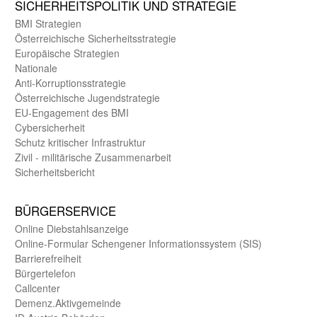
SICHER­HEITS­POLITIK UND STRATEGIE
BMI Strategien
Öster­reichische Sicherheits­strategie
Europäische Strategien
Nationale
Anti-Korruptions­strategie
Öster­reichische Jugend­strategie
EU-Engagement des BMI
Cybersicherheit
Schutz kritischer Infra­struktur
Zivil - militärische Zusammen­arbeit
Sicherheits­bericht
BÜRGER­SERVICE
Online Diebstahls­anzeige
Online-Formular Schengener Informationssystem (SIS)
Barriere­freiheit
Bürger­telefon
Call­center
Demenz.Aktiv­gemeinde