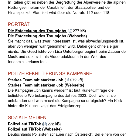
In Italien gibt es neben der Bergrettung der Alpenvereine die alpinen
Rettungseinheiten der Carabinieri, der Staatspolizei und der
Finanzpolizei. Alarmiert wird über die Notrufe 112 oder 118.
PORTRÄT
Die Entdeckung des Traumjobs
(
277 kB)
Die Entdeckung des Traumjobs (Webseite)
Sie macht das, was zwar interessant ist, was abwechslungsreich ist,
aber von wenigen wahrgenommen wird. Dabei geht ohne sie gar
nichts. Die Geschichte von Lisa Unterberger beginnt beim Zauber der
Musik und setzt sich als Videoredakteurin in der Welt des
Innenministeriums fort.
POLIZEIREKRUTIERUNGS-KAMPAGNE
Starkes Team mit starkem Job
(
272 kB)
Starkes Team mit starkem Job (Webseite)
Die Kampagne „Ich kann’s werden“ ist laut Kurier-Umfrage die
beliebteste Werbekampagne des Jahres 2023. Doch wie ist sie
entstanden und was macht die Kampagne so erfolgreich? Ein Blick
hinter die Kulissen zeigt das Erfolgskonzept.
SOZIALE MEDIEN
Polizei auf TikTok
(
272 kB)
Polizei auf TikTok (Webseite)
Deutschlands Polizisten schauen nach Österreich: Bei einem von der