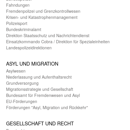
Fahndungen
Fremdenpolizei und Grenzkontrollwesen
Krisen- und Katastrophen­management
Polizeisport
Bundes­kriminal­amt
Direktion Staats­schutz und Nach­richten­dienst
Einsatz­kommando Cobra / Direktion für Spezialeinheiten
Landes­polizei­direk­tionen
ASYL UND MIGRA­TION
Asyl­wesen
Nieder­lassung und Aufent­halts­recht
Grund­versorgung
Migrations­strategie und Gesell­schaft
Bundes­amt für Fremden­wesen und Asyl
EU-Förde­rungen
Förderungen "Asyl, Migration und Rückkehr"
GE­SELL­SCHAFT UND RECHT