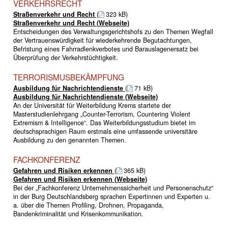
VERKEHRSRECHT
Straßenverkehr und Recht
(
323 kB)
Straßenverkehr und Recht (Webseite)
Entscheidungen des Verwaltungsgerichtshofs zu den Themen Wegfall
der Vertrauenswürdigkeit für wiederkehrende Begutachtungen,
Befristung eines Fahrradlenkverbotes und Barauslagenersatz bei
Überprüfung der Verkehrstüchtigkeit.
TERRORISMUSBEKÄMPFUNG
Ausbildung für Nachrichtendienste
(
71 kB)
Ausbildung für Nachrichtendienste (Webseite)
An der Universität für Weiterbildung Krems startete der
Masterstudienlehrgang „Counter-Terrorism, Countering Violent
Extremism & Intelligence“. Das Weiterbildungsstudium bietet im
deutschsprachigen Raum erstmals eine umfassende universitäre
Ausbildung zu den genannten Themen.
FACHKONFERENZ
Gefahren und Risiken erkennen
(
365 kB)
Gefahren und Risiken erkennen (Webseite)
Bei der „Fachkonferenz Unternehmenssicherheit und Personenschutz“
in der Burg Deutschlandsberg sprachen Expertinnen und Experten u.
a. über die Themen Profiling, Drohnen, Propaganda,
Bandenkriminalität und Krisenkommunikation.