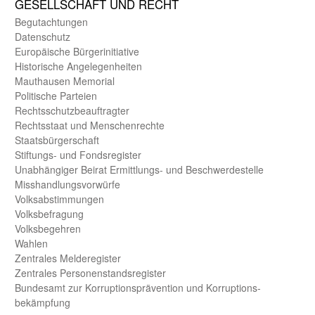
GE­SELL­SCHAFT UND RECHT
Begut­achtungen
Daten­schutz
Europäische Bürger­initiative
Historische Angelegen­heiten
Mauthausen Memorial
Politische Parteien
Rechts­schutz­beauftragter
Rechts­staat und Menschen­rechte
Staats­bürger­schaft
Stiftungs- und Fonds­register
Unab­hängiger Beirat Ermittlungs- und Beschwerde­stelle
Misshandlungs­vorwürfe
Volks­abstimmungen
Volks­befragung
Volks­begehren
Wahlen
Zentrales Melde­register
Zentrales Personen­stands­register
Bundes­amt zur Korrup­tions­prävention und Korrup­tions­
bekämpfung