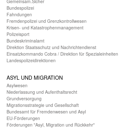
Gemein­sam.Sicher
Bundes­polizei
Fahndungen
Fremdenpolizei und Grenzkontrollwesen
Krisen- und Katastrophen­management
Polizeisport
Bundes­kriminal­amt
Direktion Staats­schutz und Nach­richten­dienst
Einsatz­kommando Cobra / Direktion für Spezialeinheiten
Landes­polizei­direk­tionen
ASYL UND MIGRA­TION
Asyl­wesen
Nieder­lassung und Aufent­halts­recht
Grund­versorgung
Migrations­strategie und Gesell­schaft
Bundes­amt für Fremden­wesen und Asyl
EU-Förde­rungen
Förderungen "Asyl, Migration und Rückkehr"