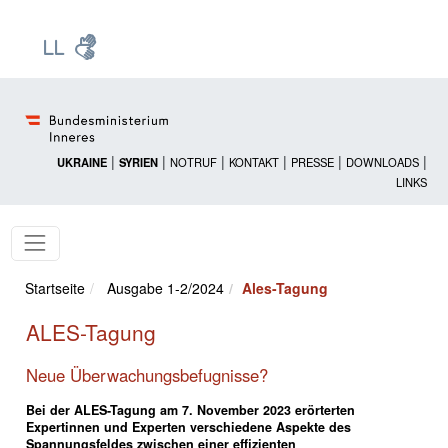
Zur Startseite: [Alt] +
Zum Hauptmenü: [Alt] +
Zum Headermenü: [Alt] +
Zum Inhalt: [Alt] +
Zum rechten Bereichsmenü: [Alt] +
Zur Sitemap: [Alt] +
Zum Footer: [Alt] +
[3]
[6]
[5]
[0]
[1]
[2]
[4]
|
|
|
|
|
|
UKRAINE
SYRIEN
NOTRUF
KONTAKT
PRESSE
DOWNLOADS
LINKS
Startseite
Ausgabe 1-2/2024
Ales-Tagung
ALES-Tagung
Neue Überwachungsbefugnisse?
Bei der ALES-Tagung am 7. November 2023 erörterten
Expertinnen und Experten verschiedene Aspekte des
Spannungsfeldes zwischen einer effizienten