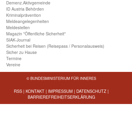
Demenz.Aktiv­gemeinde
ID Austria Behörden
Kriminal­prävention
Melde­an­ge­le­gen­heiten
Meld­estellen
Magazin "Öffentliche Sicherheit"
SIAK-Journal
Sicherheit bei Reisen (Reise­pass / Personal­ausweis)
Sicher zu Hause
Termine
Vereine
© BUNDESMINISTERIUM FÜR INNERES
RSS
|
KONTAKT
|
IMPRESSUM
|
DATENSCHUTZ
|
BARRIEREFREIHEITSERKLÄRUNG