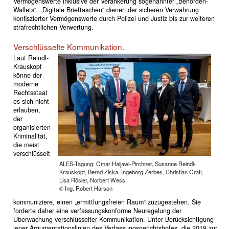
Vermögenswerte inklusive der Verankerung sogenannter „Behörden-
Wallets“. „Digitale Brieftaschen“ dienen der sicheren Verwahrung
konfiszierter Vermögenswerte durch Polizei und Justiz bis zur weiteren
strafrechtlichen Verwertung.
Verschlüsselte Kommunikation.
Laut Reindl-
Krauskopf
könne der
moderne
Rechtsstaat
es sich nicht
erlauben,
der
organisierten
Kriminalität,
die meist
verschlüsselt
ALES-Tagung: Omar Haijawi-Pirchner, Susanne Reindl-
Krauskopf, Bernd Ziska, Ingeborg Zerbes, Christian Grafl,
Lisa Rösler, Norbert Wess
© Ing. Robert Harson
kommuniziere, einen „ermittlungsfreien Raum“ zuzugestehen. Sie
forderte daher eine verfassungskonforme Neuregelung der
Überwachung verschlüsselter Kommunikation. Unter Berücksichtigung
jener Argumentationslinien des Verfassungsgerichtshofes, die 2019 zur