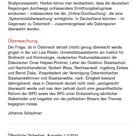
Strafprozessrecht. Hierbei könne man beobachten, dass die deutschen
Regelungen durchwegs umfassendere Ermittlungsbefugnisse
einräumen – insbesondere bei der „Online-Durchsuchung“, die eine
„Systemtotal­überwachung“ ermögliche. In Deutschland könnten – im
Gegensatz zu Österreich – zusammengefasst alle Datenspuren
überwacht werden.
Überwachung.
Der Frage, ob in Österreich derzeit (nicht) genug überwacht werde,
gingen in der von Lisa Rösler, Universitätsassistentin am Institut für
Strafrecht und Kriminologie, moderierten Podiumsdiskussion die
Diskutanten Omar Haijawi-Pirchner, Leiter der Direktion Staatsschutz
und Nachrichtendienst, Norbert Wess, Rechtsanwalt, Ingeborg Zerbes
und Bernd Ziska, Vizepräsident der Vereinigung Österreichischer
Staatsanwältinnen und Staatsanwälte, nach. Einigkeit bestand
dahingehend, dass in Österreich derzeit nicht mehr „sachgerecht“
überwacht werde und man dem zeitnah durch eine gesamtheitliche
Reform der StPO sowie des SPG unter Einbeziehung sämtlicher
Stakeholder und losgelöst von der politischen Brisanz des Themas
begegnen müsse.
Johanna Schachner
Öffentliche Sicherheit, Ausgabe 1-2/2024