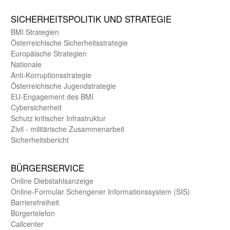
SICHER­HEITS­POLITIK UND STRATEGIE
BMI Strategien
Öster­reichische Sicherheits­strategie
Europäische Strategien
Nationale
Anti-Korruptions­strategie
Öster­reichische Jugend­strategie
EU-Engagement des BMI
Cybersicherheit
Schutz kritischer Infra­struktur
Zivil - militärische Zusammen­arbeit
Sicherheits­bericht
BÜRGER­SERVICE
Online Diebstahls­anzeige
Online-Formular Schengener Informationssystem (SIS)
Barriere­freiheit
Bürger­telefon
Call­center