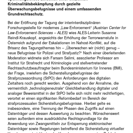
Kriminalitätsbekämpfung durch gezielte
Überwachungsbefugnisse und einem umfassenden
Grundrechtsschutz.
Bei der Eröffnung der Tagung der interinterdisziplinären
Forschungsstelle für modernes „Law-Enforcement“
(Austrian Center for
Law-Enforcement-Sciences – ALES)
wies ALES-Leiterin Susanne
Reindl-Krauskopf, angesichts der Erhöhung der Terrorwarnstufe in
Österreich aufgrund der Eskalationen im Nahost-Konflikt, auf die
Brisanz des Tagungsthemas hin – „Überwachen wir (nicht) genug –
neue Befugnisse für Polizei und Strafjustiz?“ Nach einer überleitenden
Moderation widmete sich Farsam Salimi, assoziierter Professor am
Institut für Strafrecht und Kriminologie und stellvertretender
Rechtsschutzbeauftragter beim Bundesministerium für Inneres (BMI),
der Frage, inwiefern die Sicherstellungsbefugnisse der
Strafprozessordnung (StPO) den Anforderungen des digitalen
Zeitalters noch gerecht werden. Ausgehend von der Annahme, die
vermeintlich „technologieneutrale“ Gleichbehandlung digitaler und
analoger Beweismittel in der StPO ließe sich nicht mehr rechtfertigen,
verortet er einen signifikanten Reformbedarf im Bereich der
strafprozessualen Sicherstellungsbefugnisse. Hierbei gelte es
insbesondere, eine Trennung der Phasen des Zugriffs auf einen
Datenträger und dessen Auswertung zu beachten. Wünschenswert
seien außerdem eine ausdrückliche Rechtsgrundlage für die
Anwendung von Zwangsmitteln zur Entsperrung elektronischer
Datenträger sowie Regelungen betreffend die Sicherstellung virtueller