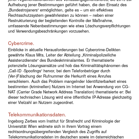
Aufhebung jener Bestimmungen geführt haben, die den Einsatz des
„Bundestrojaners“ ermöglichten, gelte es – um ein effektives
Rechtsschutzsystem gewährleisten zu können – neben einer
Restrukturierung der begleitenden Kontrolle der Maßnahme,
umfassende Nebenbestimmungen wie etwa Löschungsverpflichtungen
und Verwendungsbeschränkungen vorzusehen.
Cybercrime.
Einblicke in aktuelle Herausforderungen bei Cybercrime-Delikten
gewährte Klaus Mits, Leiter der Abteilung „Kriminalpolizeiliche
Assistenzdienste“ des Bundeskriminalamtes. Er thematisierte
potenzielle Lösungsansätze und hob das Kriminalitätsphänomen des
„Call-ID -Spoofings“ hervor, bei dem Telefonbetrüger durch
(Ver-)Fälschung der Rufnummer die Herkunft eines Anrufes
verschleiern. Auch das Problem mangelnder Identifizierbarkeit eines
bestimmten (kriminellen) Nutzers im Internet bei Anwendung von CG-
NAT (Carrier Grade Network Address Translation) thematisierte er: Bei
dieser technischen Lösung wird eine öffentliche IP-Adresse gleichzeitig
einer Vielzahl an Nutzern zugeordnet.
Telekommunikationsdaten.
Ingeborg Zerbes vom Institut für Strafrecht und Kriminologie der
Universität Wien widmete sich in ihrem Vortrag einem
rechtsordnungsübergreifenden Vergleich des Zugriffs auf
Telekommunikationsdaten im deutschen sowie im österreichischen