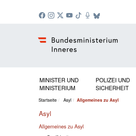
Zur Startseite: [Alt] +
Zum Hauptmenü: [Alt] +
Zum Headermenü: [Alt] +
Zum Inhalt: [Alt] +
Zum rechten Bereichsmenü: [Alt] +
Zur Sitemap: [Alt] +
Zum Footer: [Alt] +
[3]
[6]
[5]
[0]
[1]
[2]
[4]
MINISTER UND
POLIZEI UND
MINISTERIUM
SICHERHEIT
Startseite
Asyl
Allgemeines zu Asyl
Asyl
Allgemeines zu Asyl