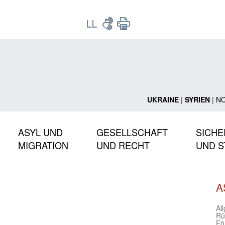
UKRAINE
|
SYRIEN
|
N
ASYL UND
GESELLSCHAFT
SICHE
MIGRATION
UND RECHT
UND S
A
Al
Rü
Fö