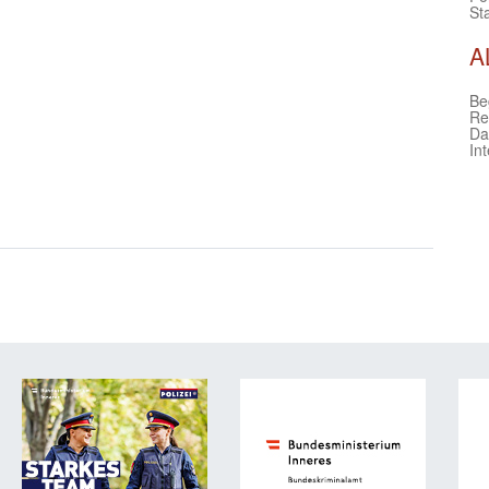
Sta
A
Be
Re
Da
In