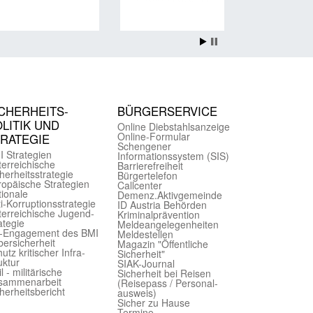
CHER­HEITS­
BÜRGER­SERVICE
LITIK UND
Online Diebstahls­anzeige
Online-Formular
TRATEGIE
Schengener
I Strategien
Informationssystem (SIS)
er­reichische
Barriere­freiheit
herheits­strategie
Bürger­telefon
ropäische Strategien
Call­center
ionale
Demenz.Aktiv­gemeinde
i-Korruptions­strategie
ID Austria Behörden
er­reichische Jugend­
Kriminal­prävention
ategie
Melde­an­ge­le­gen­heiten
-Engagement des BMI
Meld­estellen
ersicherheit
Magazin "Öffentliche
utz kritischer Infra­
Sicherheit"
uktur
SIAK-Journal
il - militärische
Sicherheit bei Reisen
sammen­arbeit
(Reise­pass / Personal­
herheits­bericht
ausweis)
Sicher zu Hause
Termine