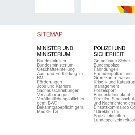
SITEMAP
MINISTER UND
POLIZEI UND
MINIST­ERIUM
SICHER­HEIT
Bundes­minister
Gemein­sam.Sicher
Bundes­ministerium
Bundes­polizei
Geschäfts­einteilung
Fahndungen
Aus- und Fortbildung im
Fremdenpolizei und
BMI
Grenzkontrollwesen
Förderungen
Krisen- und Katastro
Jobs und Karriere
management
Sachaus­schreibungen
Polizeisport
Verlautbarungen
Bundes­kriminal­amt
Veröffentlichungspflichten
Direktion Staats­schut
gem. B-VG
und Nach­richten­diens
Bekanntgabepflicht gem.
Einsatz­kommando C
MedKF-TG
/ Direktion für
Spezialeinheiten
Landes­polizei­direk­ti