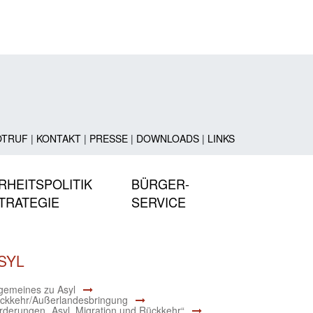
OTRUF
|
KONTAKT
|
PRESSE
|
DOWNLOADS
|
LINKS
RHEITSPOLITIK
BÜRGER-
TRATEGIE
SERVICE
SYL
lgemeines zu Asyl
ckkehr/Außerlandesbringung
rderungen „Asyl, Migration und Rückkehr“