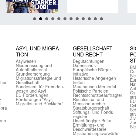
ASYL UND MIGRA­
GE­SELL­SCHAFT
SI
TION
UND RECHT
PO
S
Asyl­wesen
Begut­achtungen
Nieder­lassung und
Daten­schutz
BM
Aufent­halts­recht
Europäische Bürger­
Öst
Grund­versorgung
initiative
Sic
Migrations­strategie und
Historische Angelegen­
Eu
phen­
Gesell­schaft
heiten
Nat
Bundes­amt für Fremden­
Mauthausen Memorial
Ant
wesen und Asyl
Politische Parteien
Öst
EU-Förde­rungen
Rechts­schutz­beauftragter
str
z
Förderungen "Asyl,
Rechts­staat und
EU
t
Migration und Rückkehr"
Menschen­rechte
Cyb
obra
Staats­bürger­schaft
Sch
Stiftungs- und Fonds­
str
register
Ziv
onen
Unab­hängiger Beirat
Zu
Ermittlungs- und
Sic
Beschwerde­stelle
Misshandlungs­vorwürfe