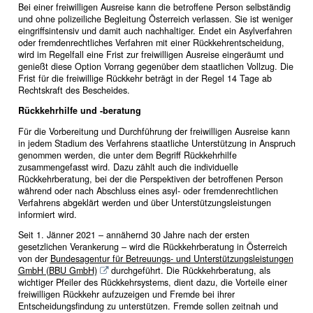
Bei einer freiwilligen Ausreise kann die betroffene Person selbständig
und ohne polizeiliche Begleitung Österreich verlassen. Sie ist weniger
eingriffsintensiv und damit auch nachhaltiger. Endet ein Asylverfahren
oder fremdenrechtliches Verfahren mit einer Rückkehrentscheidung,
wird im Regelfall eine Frist zur freiwilligen Ausreise eingeräumt und
genießt diese Option Vorrang gegenüber dem staatlichen Vollzug. Die
Frist für die freiwillige Rückkehr beträgt in der Regel 14 Tage ab
Rechtskraft des Bescheides.
Rückkehrhilfe und -beratung
Für die Vorbereitung und Durchführung der freiwilligen Ausreise kann
in jedem Stadium des Verfahrens staatliche Unterstützung in Anspruch
genommen werden, die unter dem Begriff Rückkehrhilfe
zusammengefasst wird. Dazu zählt auch die individuelle
Rückkehrberatung, bei der die Perspektiven der betroffenen Person
während oder nach Abschluss eines asyl- oder fremdenrechtlichen
Verfahrens abgeklärt werden und über Unterstützungsleistungen
informiert wird.
Seit 1. Jänner 2021 – annähernd 30 Jahre nach der ersten
gesetzlichen Verankerung – wird die Rückkehrberatung in Österreich
von der
Bundesagentur für Betreuungs- und Unterstützungsleistungen
GmbH (BBU GmbH)
durchgeführt. Die Rückkehrberatung, als
wichtiger Pfeiler des Rückkehrsystems, dient dazu, die Vorteile einer
freiwilligen Rückkehr aufzuzeigen und Fremde bei ihrer
Entscheidungsfindung zu unterstützen. Fremde sollen zeitnah und