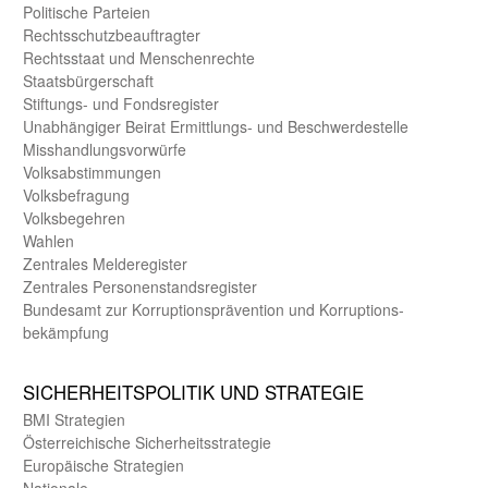
Politische Parteien
Rechts­schutz­beauftragter
Rechts­staat und Menschen­rechte
Staats­bürger­schaft
Stiftungs- und Fonds­register
Unab­hängiger Beirat Ermittlungs- und Beschwerde­stelle
Misshandlungs­vorwürfe
Volks­abstimmungen
Volks­befragung
Volks­begehren
Wahlen
Zentrales Melde­register
Zentrales Personen­stands­register
Bundes­amt zur Korrup­tions­prävention und Korrup­tions­
bekämpfung
SICHER­HEITS­POLITIK UND STRATEGIE
BMI Strategien
Öster­reichische Sicherheits­strategie
Europäische Strategien