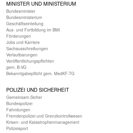
MINISTER UND MINIST­ERIUM
Bundes­minister
Bundes­ministerium
Geschäfts­einteilung
Aus- und Fortbildung im BMI
Förderungen
Jobs und Karriere
Sachaus­schreibungen
Verlautbarungen
Veröffentlichungspflichten
gem. B-VG
Bekanntgabepflicht gem. MedKF-TG
POLIZEI UND SICHER­HEIT
Gemein­sam.Sicher
Bundes­polizei
Fahndungen
Fremdenpolizei und Grenzkontrollwesen
Krisen- und Katastrophen­management
Polizeisport