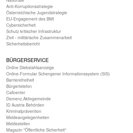
Nationale
Anti-Korruptions­strategie
Öster­reichische Jugend­strategie
EU-Engagement des BMI
Cybersicherheit
Schutz kritischer Infra­struktur
Zivil - militärische Zusammen­arbeit
Sicherheits­bericht
BÜRGER­SERVICE
Online Diebstahls­anzeige
Online-Formular Schengener Informationssystem (SIS)
Barriere­freiheit
Bürger­telefon
Call­center
Demenz.Aktiv­gemeinde
ID Austria Behörden
Kriminal­prävention
Melde­an­ge­le­gen­heiten
Meld­estellen
Magazin "Öffentliche Sicherheit"