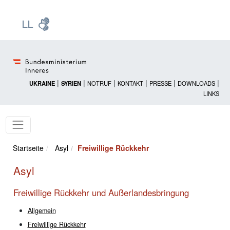
Zur Startseite: [Alt] +
Zum Hauptmenü: [Alt] +
Zum Headermenü: [Alt] +
Zum Inhalt: [Alt] +
Zum rechten Bereichsmenü: [Alt] +
Zur Sitemap: [Alt] +
Zum Footer: [Alt] +
[3]
[6]
[5]
[0]
[1]
[2]
[4]
|
|
|
|
|
|
UKRAINE
SYRIEN
NOTRUF
KONTAKT
PRESSE
DOWNLOADS
LINKS
Startseite
Asyl
Freiwillige Rückkehr
Asyl
Freiwillige Rückkehr und Außerlandesbringung
Allgemein
Freiwillige Rückkehr