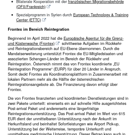
Bilaterale Kooperation mit der
französischen Migrationsbehörde
(OFII/Frankreich)
Spezialprogramm in Syrien durch
European Technology & Training
Center (ETTC)
Frontex im Bereich Reintegration
Beginnend im April 2022 hat die
Europäische Agentur für die Grenz-
und Küstenwache (Frontex)
schrittweise Aufgaben im Rückkehr-
und Reintegrationsbereich auf EU-Ebene übernommen. Durch die
Mandatserweiterung unterstützt Frontex die EU-Mitgliedstaaten und
assoziierten Schengen-Länder im Bereich der Rückkehr und
Reintegration. Österreich nimmt das von Frontex koordinierte „EU
Reintegration Programme“ (EURP) für über 20 Länder in Anspruch.
Somit deckt Frontex als Koordinationsplattform in Zusammenarbeit mit
lokalen Partnern mehr als die Hälfte der österreichischen
Reintegrationsangebote ab. Die Finanzierung davon erfolgt über
Frontex.
Die von Frontex finanzierten und koordinierten Dienstleistungen sind in
zwei Pakete unterteilt: einerseits ein auf schnelle Hilfe ausgerichtetes
Post-arrival Paket und andererseits eine längerfristige
Reintegrationsunterstützung. Das Post-arrival Paket im Wert von 615
EUR dient der unmittelbaren Unterstützung nach der Ankunft im
Herkunftsland und beinhaltet Sofortleistungen wie Airport Pick-up,
Unterstützung bei der Weiterreise, temporäre Unterkunft und
unmittelbare medizinische Unterstützung. Dieser Betrag kann auch in