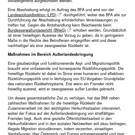
vorübergehend aufgeschoben werden.
Eine Abschiebung erfolgt im Auftrag des BFA und wird von der
Landespolizeidirektion (LPD)
durchgeführt, wobei das BFA alle zur
Durchführung der Abschiebung erforderlichen Veranlassungen zu
treffen hat. Gegen die Amtshandlung kann Beschwerde beim
Bundesverwaltungsgericht (BVwG)
erhoben werden. Grundsätzlich
ist einer freiwilligen Ausreise der Vorzug zu geben, da in geringerem
Maße in die Rechte des Betroffenen eingegriffen wird und diese
nachhaltiger als eine zwangsweise Rückkehr ist.
Maßnahmen im Bereich Außerlandesbringung
Eine glaubwürdige und funktionierende Asyl- und Migrationspolitik
braucht eine umfassende und konsequente Rückführungspolitik. Die
freiwillige Rückkehr ist dabei im Sinne einer humanen und effektiven
Rückführungspolitik und in Verfolgung von EU-Vorgaben Grundpfeiler
des nationalen Rückkehrsystems. Erst wenn ein Fremder nicht
freiwillig ausreist, wird er zwangsweise außer Landes gebracht.
Um dieses gesamtstaatliche Ziel zu verfolgen, hat das BMI neben
zahlreichen Maßnahmen für die freiwillige Rückkehr die
Zusammenarbeit mit den wichtigsten Herkunftsstaaten intensiviert,
wobei der Fokus auf der Außerlandesbringung von straffälligen
Fremden liegt. Auch eine gezielte Öffentlichkeitsarbeit in den
Herkunftsländern und in den sozialen Netzwerken soll dazu beitragen,
illegale Migration einzudämmen, indem verzerrten, einseitigen
Vorstellungen über Österreich und Europa entgegengewirkt und eine