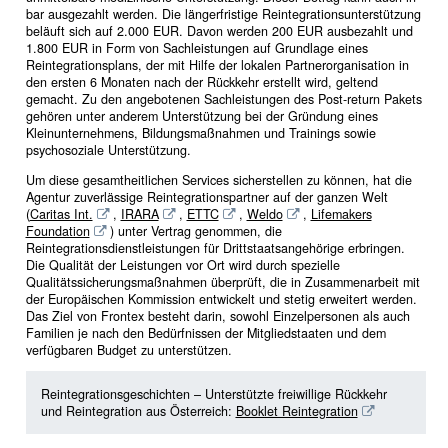
bar ausgezahlt werden. Die längerfristige Reintegrationsunterstützung
beläuft sich auf 2.000 EUR. Davon werden 200 EUR ausbezahlt und
1.800 EUR in Form von Sachleistungen auf Grundlage eines
Reintegrationsplans, der mit Hilfe der lokalen Partnerorganisation in
den ersten 6 Monaten nach der Rückkehr erstellt wird, geltend
gemacht. Zu den angebotenen Sachleistungen des Post-return Pakets
gehören unter anderem Unterstützung bei der Gründung eines
Kleinunternehmens, Bildungsmaßnahmen und Trainings sowie
psychosoziale Unterstützung.
Um diese gesamtheitlichen Services sicherstellen zu können, hat die
Agentur zuverlässige Reintegrationspartner auf der ganzen Welt
(
Caritas Int.
,
IRARA
,
ETTC
,
Weldo
,
Lifemakers
Foundation
) unter Vertrag genommen, die
Reintegrationsdienstleistungen für Drittstaatsangehörige erbringen.
Die Qualität der Leistungen vor Ort wird durch spezielle
Qualitätssicherungsmaßnahmen überprüft, die in Zusammenarbeit mit
der Europäischen Kommission entwickelt und stetig erweitert werden.
Das Ziel von Frontex besteht darin, sowohl Einzelpersonen als auch
Familien je nach den Bedürfnissen der Mitgliedstaaten und dem
verfügbaren Budget zu unterstützen.
Reintegrationsgeschichten – Unterstützte freiwillige Rückkehr
und Reintegration aus Österreich:
Booklet Reintegration