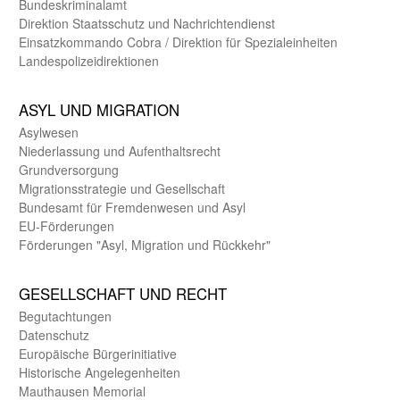
Bundes­kriminal­amt
Direktion Staats­schutz und Nach­richten­dienst
Einsatz­kommando Cobra / Direktion für Spezialeinheiten
Landes­polizei­direk­tionen
ASYL UND MIGRA­TION
Asyl­wesen
Nieder­lassung und Aufent­halts­recht
Grund­versorgung
Migrations­strategie und Gesell­schaft
Bundes­amt für Fremden­wesen und Asyl
EU-Förde­rungen
Förderungen "Asyl, Migration und Rückkehr"
GE­SELL­SCHAFT UND RECHT
Begut­achtungen
Daten­schutz
Europäische Bürger­initiative
Historische Angelegen­heiten
Mauthausen Memorial