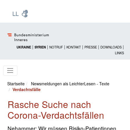
Zur Startseite: [Alt] +
Zum Hauptmenü: [Alt] +
Zum Headermenü: [Alt] +
Zum Inhalt: [Alt] +
Zum rechten Bereichsmenü: [Alt] +
Zur Sitemap: [Alt] +
Zum Footer: [Alt] +
[3]
[6]
[5]
[0]
[1]
[2]
[4]
|
|
|
|
|
|
UKRAINE
SYRIEN
NOTRUF
KONTAKT
PRESSE
DOWNLOADS
LINKS
Startseite
Newsmeldungen als LeichterLesen - Texte
Verdachtsfälle
Rasche Suche nach
Corona-Verdachtsfällen
Nehammer: Wir müssen Risiko-Patientinnen