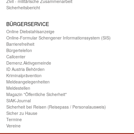
Zivil - militärische Zusammen­arbeit
Sicherheits­bericht
BÜRGER­SERVICE
Online Diebstahls­anzeige
Online-Formular Schengener Informationssystem (SIS)
Barriere­freiheit
Bürger­telefon
Call­center
Demenz.Aktiv­gemeinde
ID Austria Behörden
Kriminal­prävention
Melde­an­ge­le­gen­heiten
Meld­estellen
Magazin "Öffentliche Sicherheit"
SIAK-Journal
Sicherheit bei Reisen (Reise­pass / Personal­ausweis)
Sicher zu Hause
Termine
Vereine