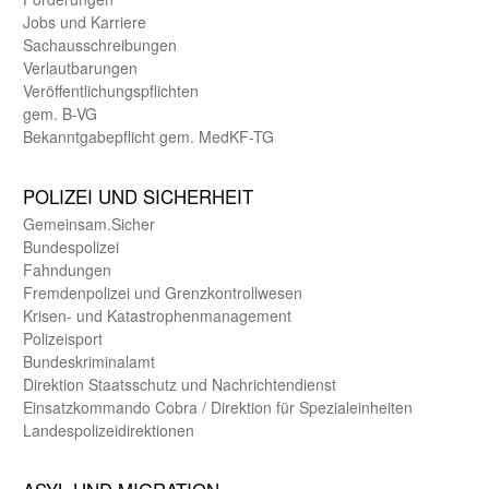
Jobs und Karriere
Sachaus­schreibungen
Verlautbarungen
Veröffentlichungspflichten
gem. B-VG
Bekanntgabepflicht gem. MedKF-TG
POLIZEI UND SICHER­HEIT
Gemein­sam.Sicher
Bundes­polizei
Fahndungen
Fremdenpolizei und Grenzkontrollwesen
Krisen- und Katastrophen­management
Polizeisport
Bundes­kriminal­amt
Direktion Staats­schutz und Nach­richten­dienst
Einsatz­kommando Cobra / Direktion für Spezialeinheiten
Landes­polizei­direk­tionen