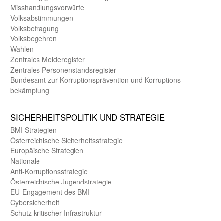
Misshandlungs­vorwürfe
Volks­abstimmungen
Volks­befragung
Volks­begehren
Wahlen
Zentrales Melde­register
Zentrales Personen­stands­register
Bundes­amt zur Korrup­tions­prävention und Korrup­tions­
bekämpfung
SICHER­HEITS­POLITIK UND STRATEGIE
BMI Strategien
Öster­reichische Sicherheits­strategie
Europäische Strategien
Nationale
Anti-Korruptions­strategie
Öster­reichische Jugend­strategie
EU-Engagement des BMI
Cybersicherheit
Schutz kritischer Infra­struktur