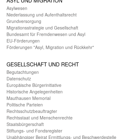
ASYL UND MIGRA­TION
Asyl­wesen
Nieder­lassung und Aufent­halts­recht
Grund­versorgung
Migrations­strategie und Gesell­schaft
Bundes­amt für Fremden­wesen und Asyl
EU-Förde­rungen
Förderungen "Asyl, Migration und Rückkehr"
GE­SELL­SCHAFT UND RECHT
Begut­achtungen
Daten­schutz
Europäische Bürger­initiative
Historische Angelegen­heiten
Mauthausen Memorial
Politische Parteien
Rechts­schutz­beauftragter
Rechts­staat und Menschen­rechte
Staats­bürger­schaft
Stiftungs- und Fonds­register
Unab­hängiger Beirat Ermittlungs- und Beschwerde­stelle