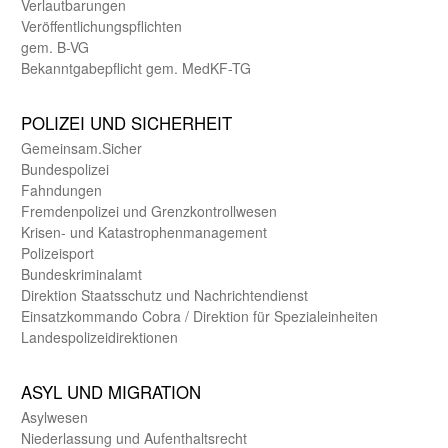
Verlautbarungen
Veröffentlichungspflichten
gem. B-VG
Bekanntgabepflicht gem. MedKF-TG
POLIZEI UND SICHER­HEIT
Gemein­sam.Sicher
Bundes­polizei
Fahndungen
Fremdenpolizei und Grenzkontrollwesen
Krisen- und Katastrophen­management
Polizeisport
Bundes­kriminal­amt
Direktion Staats­schutz und Nach­richten­dienst
Einsatz­kommando Cobra / Direktion für Spezialeinheiten
Landes­polizei­direk­tionen
ASYL UND MIGRA­TION
Asyl­wesen
Nieder­lassung und Aufent­halts­recht