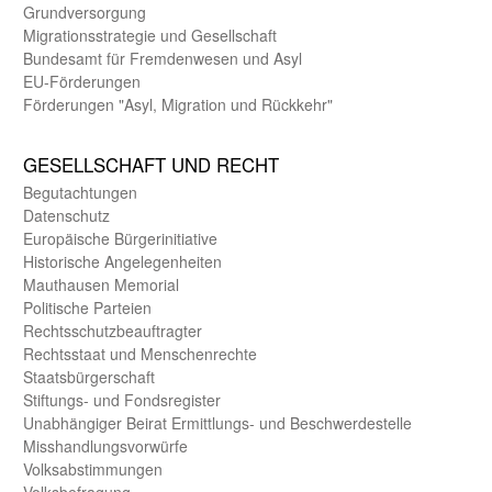
Grund­versorgung
Migrations­strategie und Gesell­schaft
Bundes­amt für Fremden­wesen und Asyl
EU-Förde­rungen
Förderungen "Asyl, Migration und Rückkehr"
GE­SELL­SCHAFT UND RECHT
Begut­achtungen
Daten­schutz
Europäische Bürger­initiative
Historische Angelegen­heiten
Mauthausen Memorial
Politische Parteien
Rechts­schutz­beauftragter
Rechts­staat und Menschen­rechte
Staats­bürger­schaft
Stiftungs- und Fonds­register
Unab­hängiger Beirat Ermittlungs- und Beschwerde­stelle
Misshandlungs­vorwürfe
Volks­abstimmungen
Volks­befragung