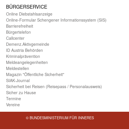
BÜRGER­SERVICE
Online Diebstahls­anzeige
Online-Formular Schengener Informationssystem (SIS)
Barriere­freiheit
Bürger­telefon
Call­center
Demenz.Aktiv­gemeinde
ID Austria Behörden
Kriminal­prävention
Melde­an­ge­le­gen­heiten
Meld­estellen
Magazin "Öffentliche Sicherheit"
SIAK-Journal
Sicherheit bei Reisen (Reise­pass / Personal­ausweis)
Sicher zu Hause
Termine
Vereine
© BUNDESMINISTERIUM FÜR INNERES