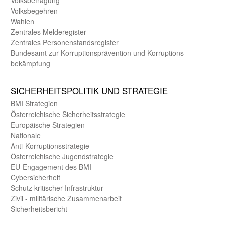
Volks­begehren
Wahlen
Zentrales Melde­register
Zentrales Personen­stands­register
Bundes­amt zur Korrup­tions­prävention und Korrup­tions­
bekämpfung
SICHER­HEITS­POLITIK UND STRATEGIE
BMI Strategien
Öster­reichische Sicherheits­strategie
Europäische Strategien
Nationale
Anti-Korruptions­strategie
Öster­reichische Jugend­strategie
EU-Engagement des BMI
Cybersicherheit
Schutz kritischer Infra­struktur
Zivil - militärische Zusammen­arbeit
Sicherheits­bericht