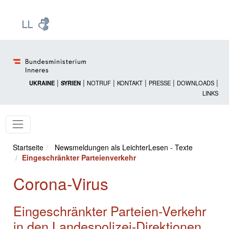
Zur Startseite: [Alt] +
Zum Hauptmenü: [Alt] +
Zum Headermenü: [Alt] +
Zum Inhalt: [Alt] +
Zum rechten Bereichsmenü: [Alt] +
Zur Sitemap: [Alt] +
Zum Footer: [Alt] +
[3]
[6]
[5]
[0]
[1]
[2]
[4]
|
|
|
|
|
|
UKRAINE
SYRIEN
NOTRUF
KONTAKT
PRESSE
DOWNLOADS
LINKS
Startseite
Newsmeldungen als LeichterLesen - Texte
Eingeschränkter Parteienverkehr
Corona-Virus
Eingeschränkter Parteien-Verkehr
in den Landespolizei-Direktionen