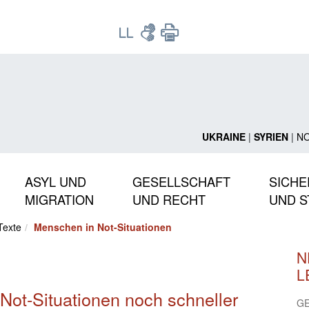
UKRAINE
|
SYRIEN
|
N
ASYL UND
GESELLSCHAFT
SICHE
MIGRATION
UND RECHT
UND S
Texte
Menschen in Not-Situationen
N
L
ot-Situationen noch schneller
GE