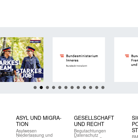
ASYL UND MIGRA­
GE­SELL­SCHAFT
SI
TION
UND RECHT
PO
S
Asyl­wesen
Begut­achtungen
Nieder­lassung und
Daten­schutz
BM