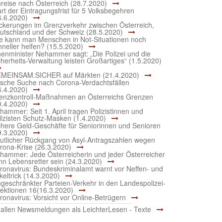
nreise nach Österreich (28.7.2020)
art der Eintragungsfrist für 5 Volksbegehren
6.6.2020)
ckerungen im Grenzverkehr zwischen Österreich,
utschland und der Schweiz (28.5.2020)
e kann man Menschen in Not-Situationen noch
hneller helfen? (15.5.2020)
nenminister Nehammer sagt: „Die Polizei und die
cherheits-Verwaltung leisten Großartiges“ (1.5.2020)
MEINSAM.SICHER auf Märkten (21.4.2020)
sche Suche nach Corona-Verdachtsfällen
6.4.2020)
enzkontroll-Maßnahmen an Österreichs Grenzen
0.4.2020)
hammer: Seit 1. April tragen Polizistinnen und
lizisten Schutz-Masken (1.4.2020)
chere Geld-Geschäfte für Seniorinnen und Senioren
9.3.2020)
utlicher Rückgang von Asyl-Antragszahlen wegen
rona-Krise (26.3.2020)
hammer: Jede Österreicherin und jeder Österreicher
nn Lebensretter sein (24.3.2020)
ronavirus: Bundeskriminalamt warnt vor Neffen- und
keltrick (14.3.2020)
ngeschränkter Parteien-Verkehr in den Landespolizei-
rektionen 16(16.3.2020)
ronavirus: Vorsicht vor Online-Betrügern
 allen Newsmeldungen als LeichterLesen - Texte