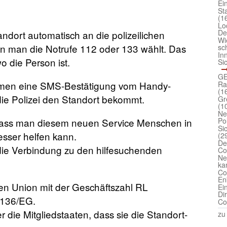
Ei
St
(1
Lo
De
andort automatisch an die polizeilichen
Wi
nn man die Notrufe 112 oder 133 wählt. Das
sc
In
o die Person ist.
Si
GE
mmen eine SMS-Bestätigung vom Handy-
Ra
(1
die Polizei den Standort bekommt.
Gr
(1
Ne
dass man diesem neuen Service Menschen in
Po
Si
esser helfen kann.
(2
De
die Verbindung zu den hilfesuchenden
Co
Ne
ka
Co
En
hen Union mit der Geschäftszahl RL
Ei
Di
/136/EG.
Co
r die Mitgliedstaaten, dass sie die Standort-
zu