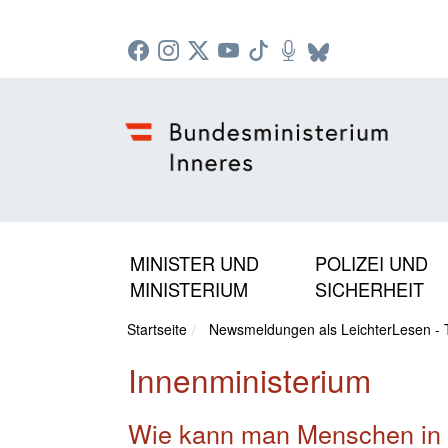
Zur Startseite: [Alt] +
Zum Hauptmenü: [Alt] +
Zum Headermenü: [Alt] +
Zum Inhalt: [Alt] +
Zum rechten Bereichsmenü: [Alt] +
Zur Sitemap: [Alt] +
Zum Footer: [Alt] +
[3]
[6]
[5]
[0]
[1]
[2]
[4]
MINISTER UND
POLIZEI UND
MINISTERIUM
SICHERHEIT
Startseite
Newsmeldungen als LeichterLesen - 
Innenministerium
Wie kann man Menschen in N