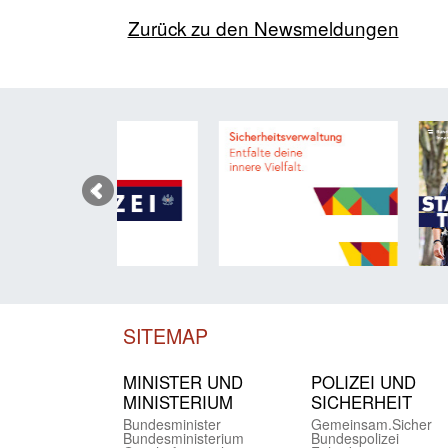
Zurück zu den Newsmeldungen
SITEMAP
MINISTER UND
POLIZEI UND
MINIST­ERIUM
SICHER­HEIT
Bundes­minister
Gemein­sam.Sicher
Bundes­ministerium
Bundes­polizei