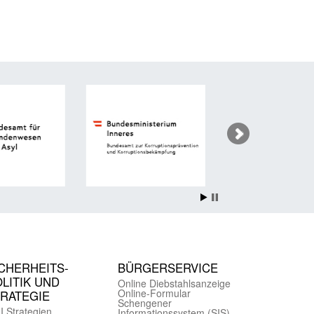
CHER­HEITS­
BÜRGER­SERVICE
LITIK UND
Online Diebstahls­anzeige
Online-Formular
TRATEGIE
Schengener
I Strategien
Informationssystem (SIS)