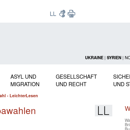
UKRAINE
|
SYRIEN
|
N
ASYL UND
GESELLSCHAFT
SICHE
MIGRATION
UND RECHT
UND S
hl - LeichterLesen
opawahlen
W
Wa
Br
Bu