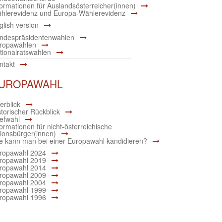
formationen für Auslandsösterreicher(innen)
hlerevidenz und Europa-Wählerevidenz
glish version
ndespräsidentenwahlen
ropawahlen
tionalratswahlen
ntakt
UROPAWAHL
erblick
storischer Rückblick
iefwahl
formationen für nicht-österreichische
ionsbürger(innen)
e kann man bei einer Europawahl kandidieren?
ropawahl 2024
ropawahl 2019
ropawahl 2014
ropawahl 2009
ropawahl 2004
ropawahl 1999
ropawahl 1996