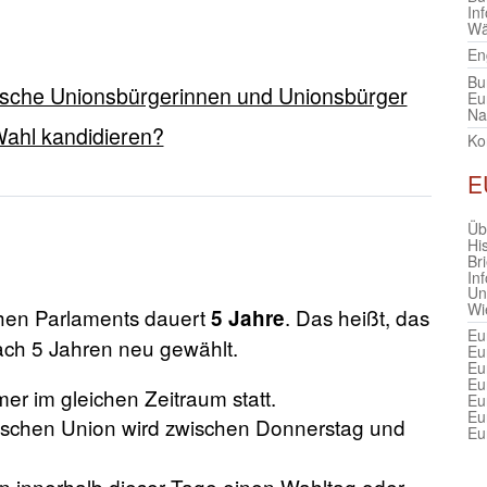
In
Wä
En
Bu
chische Unionsbürgerinnen und Unionsbürger
Eu
Na
ahl kandidieren?
Ko
E
Üb
Hi
Br
In
Un
Wi
chen Parlaments dauert
. Das heißt, das
5 Jahre
Eu
ch 5 Jahren neu gewählt.
Eu
Eu
Eu
r im gleichen Zeitraum statt.
Eu
Eu
schen Union wird zwischen Donnerstag und
Eu
n innerhalb dieser Tage einen Wahltag oder